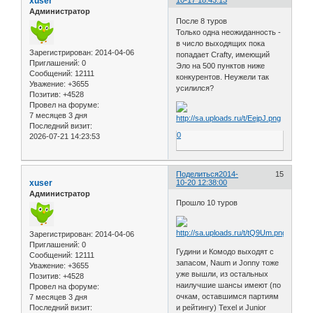
xuser
10-17 18:43:13
Администратор
После 8 туров
Только одна неожиданность -
в число выходящих пока
Зарегистрирован
: 2014-04-06
попадает Crafty, имеющий
Приглашений:
0
Эло на 500 пунктов ниже
Сообщений:
12111
конкурентов. Неужели так
Уважение:
+3655
усилился?
Позитив:
+4528
Провел на форуме:
7 месяцев 3 дня
Последний визит:
0
2026-07-21 14:23:53
Поделиться
2014-
15
xuser
10-20 12:38:00
Администратор
Прошло 10 туров
Зарегистрирован
: 2014-04-06
Приглашений:
0
Гудини и Комодо выходят с
Сообщений:
12111
запасом, Naum и Jonny тоже
Уважение:
+3655
уже вышли, из остальных
Позитив:
+4528
наилучшие шансы имеют (по
Провел на форуме:
очкам, оставшимся партиям
7 месяцев 3 дня
Последний визит:
и рейтингу) Texel и Junior