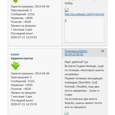
побед
Зарегистрирован
: 2014-04-06
Приглашений:
0
Сообщений:
12111
Уважение:
+3655
0
Позитив:
+4528
Провел на форуме:
7 месяцев 3 дня
Последний визит:
2026-07-21 14:23:53
Поделиться
2014-
25
xuser
11-04 17:42:31
Администратор
Идет девятый тур
Встреча Гудини-Комодо, судя
по позиции, некоторые шансы
Зарегистрирован
: 2014-04-06
на реванш
Приглашений:
0
Первая четверка выходящих
Сообщений:
12111
очевидна (Stockfish, Gull,
Уважение:
+3655
Komodo, Houdini), еще два
Позитив:
+4528
почти наверняка - Junior и
Провел на форуме:
Critter
7 месяцев 3 дня
За остальные два места
Последний визит:
борьба, шансы имеют почти
2026-07-21 14:23:53
все оставшиеся