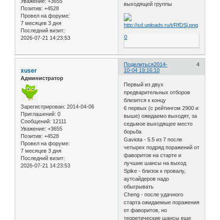
Уважение:
+3655
выходящей группы
Позитив:
+4528
Провел на форуме:
7 месяцев 3 дня
Последний визит:
0
2026-07-21 14:23:53
Поделиться
2014-
4
xuser
10-04 19:16:10
Администратор
Первый из двух
предварительных отборов
близится к концу
Зарегистрирован
: 2014-04-06
6 первых (с рейтингом 2900 и
Приглашений:
0
выше) ожидаемо выходят, за
Сообщений:
12111
седьмое выходящее место
Уважение:
+3655
борьба
Позитив:
+4528
Gaviota - 5.5 из 7 после
Провел на форуме:
четырех подряд поражений от
7 месяцев 3 дня
фаворитов на старте и
Последний визит:
лучшие шансы на выход
2026-07-21 14:23:53
Spike - близок к провалу,
аутсайдеров надо
обыгрывать
Cheng - после удачного
старта ожидаемые поражения
от фаворитов, но
теоретические шансы еще