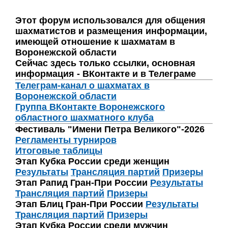
Этот форум использовался для общения
шахматистов и размещения информации,
имеющей отношение к шахматам в
Воронежской области
Сейчас здесь только ссылки, основная
информация - ВКонтакте и в Телеграме
Телеграм-канал о шахматах в
Воронежской области
Группа ВКонтакте Воронежского
областного шахматного клуба
Фестиваль "Имени Петра Великого"-2026
Регламенты турниров
Итоговые таблицы
Этап Кубка России среди женщин
Результаты
Трансляция партий
Призеры
Этап Рапид Гран-При России
Результаты
Трансляция партий
Призеры
Этап Блиц Гран-При России
Результаты
Трансляция партий
Призеры
Этап Кубка России среди мужчин