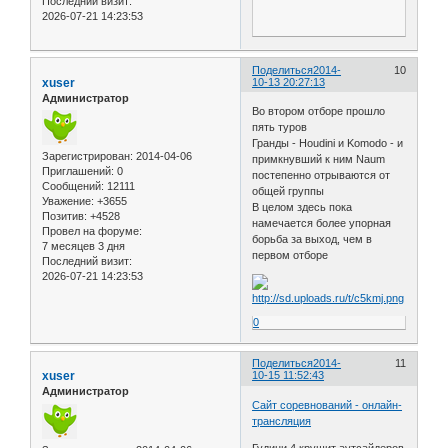
Последний визит:
2026-07-21 14:23:53
Поделиться
2014-
10
xuser
10-13 20:27:13
Администратор
Во втором отборе прошло
пять туров
Гранды - Houdini и Komodo - и
Зарегистрирован
: 2014-04-06
примкнувший к ним Naum
Приглашений:
0
постепенно отрываются от
Сообщений:
12111
общей группы
Уважение:
+3655
В целом здесь пока
Позитив:
+4528
намечается более упорная
Провел на форуме:
борьба за выход, чем в
7 месяцев 3 дня
первом отборе
Последний визит:
2026-07-21 14:23:53
0
Поделиться
2014-
11
xuser
10-15 11:52:43
Администратор
Сайт соревнований - онлайн-
трансляция
Гудини 4 крушит аутсайдеров