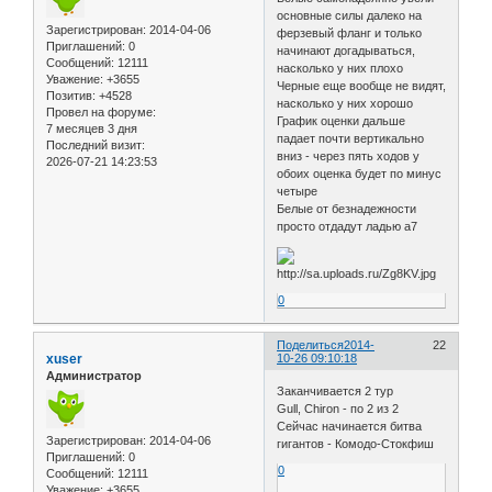
основные силы далеко на
Зарегистрирован
: 2014-04-06
ферзевый фланг и только
Приглашений:
0
начинают догадываться,
Сообщений:
12111
насколько у них плохо
Уважение:
+3655
Черные еще вообще не видят,
Позитив:
+4528
насколько у них хорошо
Провел на форуме:
График оценки дальше
7 месяцев 3 дня
падает почти вертикально
Последний визит:
вниз - через пять ходов у
2026-07-21 14:23:53
обоих оценка будет по минус
четыре
Белые от безнадежности
просто отдадут ладью a7
0
Поделиться
2014-
22
xuser
10-26 09:10:18
Администратор
Заканчивается 2 тур
Gull, Chiron - по 2 из 2
Сейчас начинается битва
Зарегистрирован
: 2014-04-06
гигантов - Комодо-Стокфиш
Приглашений:
0
0
Сообщений:
12111
Уважение:
+3655