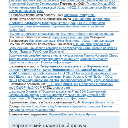
Апрельский Воронеж
Универсиада
Первенство ОШК
Турнир Эло до 2000
Финал чемпионата Воронежской области-2021
Второй дивизион
Ветераны
Быстрые шахматы
Блиц
Юниорские первенства области-2021
Классика
Рапид
Блиц
Первенство областного шахматного клуба
Высшая лига
Первая лига
V летняя Спартакиада молодёжи, II этап (ЦФО) 18-23
Первенство
Воронежа среди школьников
Воронежский областной этап Белой
Ладьи-2021
Чемпионат области среди женщин
Чемпионат области среди ветеранов
Чемпионат области по блицу
первая лига
высшая лига
Мемориал
Загоровского
быстрые шахматы
блиц
Чемпионат области по шахматам
Чемпионат области по быстрым шахматам
высшая лига
первая лига
Воронежская шахматная команда (с подтверждёнными никами) на lichess
Проект Патиум (PostOrion) ВКонтакте
Воронежский онлайн-турнир в честь начала весны
Турнир Voronezh Chess
Team на lichess к Международному дню шахмат
Онлайн-чемпионат
Европы на chess.com
Полная информация
Шахматные новости:
Telegram-канал о шахматах в Воронежской
области
Группа ВКонтакте "Воронежский областной шахматный
клуб"
Спорт-Игрок
РИА Воронеж
ЦСП СК ВО
Борисоглебский шахматный
клуб
Шахматы в Россоши
Шахматы. Новая Усмань
Клуб "Дебют" СОШ
№101
Клуб "Эндшпиль" Лицея №4
Нововоронежский ДДТ
Труд-Черноземье
Шахматные организации:
FIDE
ФШР
МШФ ЦФО
Областной шахматный
клуб
СШОР №13
ICCF
РАЗШ:
форум
сайт
Шахсекция ВКонтакте
"Воронеж шахматный" на БВФ
Воронежский
исторический форум
Cтарый форум (только чтение)
Старый сайт
областной ШФ
Старый сайт Воронежского фестиваля
Воронежская область в базе соревнований РШФ:
Турниры
Шахматисты
Соседи:
Липецк
Елец
Белгород
Алексеевка
Урюпинск
Балашов
Тамбов
Мичуринск
Курск
Железногорск
Альтернативно одаренные:
Раецкий&Беляев
Те же и Яриков
Воронежский шахматный форум