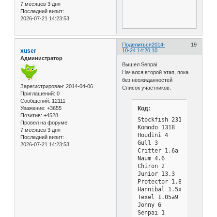
7 месяцев 3 дня
Последний визит:
2026-07-21 14:23:53
Поделиться
2014-
19
xuser
10-24 14:20:10
Администратор
Вышел Senpai
Начался второй этап, пока
без неожиданностей
Зарегистрирован
: 2014-04-06
Список участников:
Приглашений:
0
Сообщений:
12111
Код:
Уважение:
+3655
Позитив:
+4528
Stockfish 231014   3243

Провел на форуме:
Komodo 1318        3230 
7 месяцев 3 дня
Houdini 4          3224 
Последний визит:
Gull 3             3116

2026-07-21 14:23:53
Critter 1.6a       3110 
Naum 4.6           3074 
Chiron 2           3049 
Junior 13.3        3000 
Protector 1.8b1    3000 
Hannibal 1.5x12    2998 
Texel 1.05a9       2984 
Jonny 6            2960 
Senpai 1           2875 