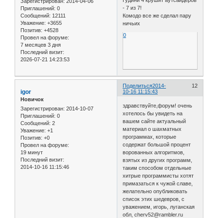
Зарегистрирован
: 2014-04-06
- 7 из 7!
Приглашений:
0
Сообщений:
12111
Комодо все же сделал пару
Уважение:
+3655
ничьих
Позитив:
+4528
0
Провел на форуме:
7 месяцев 3 дня
Последний визит:
2026-07-21 14:23:53
Поделиться
2014-
12
igor
10-16 11:15:43
Новичок
здравствуйте,форум! очень
Зарегистрирован
: 2014-10-07
хотелось бы увидеть на
Приглашений:
0
вашем сайте актуальный
Сообщений:
2
материал о шахматных
Уважение:
+1
программах, которые
Позитив:
+0
содержат большой процент
Провел на форуме:
19 минут
ворованных алгоритмов,
Последний визит:
взятых из других программ,
2014-10-16 11:15:46
таким способом отдельные
хитрые программисты хотят
примазаться к чужой славе,
желательно опубликовать
список этих шедевров, с
уважением, игорь, луганская
обл, cherv52@rambler.ru