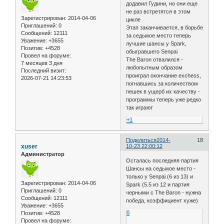
додавил Гудини, но они еще
не раз встретятся в этом
Зарегистрирован
: 2014-04-06
цикле
Приглашений:
0
Этап заканчивается, в борьбе
Сообщений:
12111
за седьмое место теперь
Уважение:
+3655
лучшие шансы у Spark,
Позитив:
+4528
обыгравшего Senpai
Провел на форуме:
The Baron отвалился -
7 месяцев 3 дня
любопытным образом
Последний визит:
проиграл окончание exchess,
2026-07-21 14:23:53
погнавшись за количеством
пешек в ущерб их качеству -
программы теперь уже редко
так играют
+1
Поделиться
2014-
18
xuser
10-23 22:00:12
Администратор
Осталась последняя партия
Шансы на седьмое место -
только у Senpai (6 из 13) и
Зарегистрирован
: 2014-04-06
Spark (5.5 из 12 и партия
Приглашений:
0
черными с The Baron - нужна
Сообщений:
12111
победа, коэффициент хуже)
Уважение:
+3655
0
Позитив:
+4528
Провел на форуме: