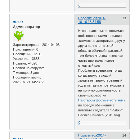
0
Поделиться
2014-
13
xuser
10-16 18:34:58
Администратор
Игорь, насколько я понимаю,
собственно заимствование
элементов алгоритмов друг у
Зарегистрирован
: 2014-04-06
друга является в этой
Приглашений:
0
области обычной практикой,
Сообщений:
12111
тем более что значительная
Уважение:
+3655
часть программ имеет
Позитив:
+4528
открытый код
Провел на форуме:
Проблемы возникают тогда,
7 месяцев 3 дня
когда заимствующий
Последний визит:
закрывает заимствованный
2026-07-21 14:23:53
год и пытается претендовать
на полную оригинальность
своей разработки
На старом форуме есть тема
по поводу обвинения в
плагиате создателя "Рыбки"
Васика Райлиха (2011 год)
0
Поделиться
2014-
14