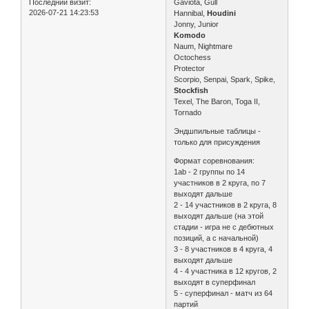
Последний визит:
Gaviota, Gull
2026-07-21 14:23:53
Hannibal,
Houdini
Jonny, Junior
Komodo
Naum, Nightmare
Octochess
Protector
Scorpio, Senpai, Spark, Spike,
Stockfish
Texel, The Baron, Toga II,
Tornado
Эндшпильные таблицы -
только для присуждения
Формат соревнования:
1ab - 2 группы по 14
участников в 2 круга, по 7
выходят дальше
2 - 14 участников в 2 круга, 8
выходят дальше (на этой
стадии - игра не с дебютных
позиций, а с начальной)
3 - 8 участников в 4 круга, 4
выходят дальше
4 - 4 участника в 12 кругов, 2
выходят в суперфинал
5 - суперфинал - матч из 64
партий