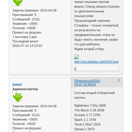
тремя пешками против
ферзя, Cheng обошел Gaviota
Зарегистрирован
: 2014-04-06
по дополнительным
Приглашений:
0
показателям
Сообщений:
12111
Прошлогодний чемпион
Уважение:
+3655
Стокфиш - только четвертый,
Позитив:
+4528
но результаты на
Провел на форуме:
предварительном этапе не
7 месяцев 3 дня
будут иметь значения, разве
Последний визит:
что для рейтинга
2026-07-21 14:23:53
Ждем второй отбор
0
Поделиться
2014-
7
xuser
10-07 10:56:04
Администратор
Состав второй отборочной
группы:
Nightmare 7.82a 2808
Зарегистрирован
: 2014-04-06
The Baron 3.36 2638
Приглашений:
0
Сообщений:
12111
Scorpio 2.77 2754
Уважение:
+3655
Spark 1.1 2749
Позитив:
+4528
Texel 1.05a7 2916
Провел на форуме:
Senpai 1 2973