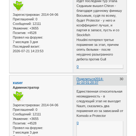
Идет последний тур этапа
Седьмым вышел Chiron -
благодаря удачному финишу
Зарегистрирован
: 2014-04-06
Восьмым, судя по всему,
Приглашений:
0
будет Protector - у него и
Сообщений:
12111
коэффициент лучше, и
Уважение:
+3655
партия в запасе, пусть и со
Позитив:
+4528
Stockfish
Провел на форуме:
Houdini потерпел третье
7 месяцев 3 дня
поражение за этап, причем
Последний визит:
опять белыми - после
2026-07-21 14:23:53
неудачно разыгранного
дебюта против Gull
0
Поделиться
2014-
30
xuser
11-10 01:20:37
Администратор
Единственная относительная
неожиданность - в
следующий этап не выходит
Зарегистрирован
: 2014-04-06
Naum, сказались два
Приглашений:
0
поражения из-за зависаний от
Сообщений:
12111
Komodo и Protector
Уважение:
+3655
0
Позитив:
+4528
Провел на форуме:
7 месяцев 3 дня