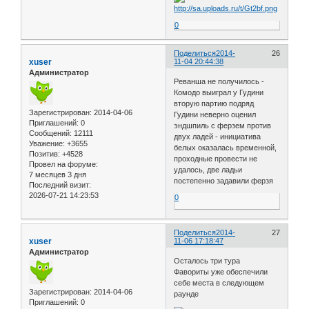
0
Поделиться
2014-
26
xuser
11-04 20:44:38
Администратор
Реванша не получилось -
Комодо выиграл у Гудини
вторую партию подряд
Зарегистрирован
: 2014-04-06
Гудини неверно оценил
Приглашений:
0
эндшпиль с ферзем против
Сообщений:
12111
двух ладей - инициатива
Уважение:
+3655
белых оказалась временной,
Позитив:
+4528
проходные провести не
Провел на форуме:
удалось, две ладьи
7 месяцев 3 дня
постепенно задавили ферзя
Последний визит:
2026-07-21 14:23:53
0
Поделиться
2014-
27
xuser
11-06 17:18:47
Администратор
Осталось три тура
Фавориты уже обеспечили
себе места в следующем
Зарегистрирован
: 2014-04-06
раунде
Приглашений:
0