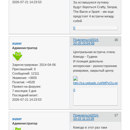
2026-07-21 14:23:53
За оставшуюся путевку
будут бороться Crafty, Senpai,
The Baron и Spark - им еще
предстоят 4 встречи между
собой
0
Поделиться
2014-
16
xuser
10-20 15:54:58
Администратор
Центральная встреча этапа:
Комодо - Гудини
И позиция довольно
Зарегистрирован
: 2014-04-06
интересная - разносторонние
Приглашений:
0
рокировки, закрытый центр
Сообщений:
12111
Уважение:
+3655
Позитив:
+4528
Провел на форуме:
0
7 месяцев 3 дня
Последний визит:
2026-07-21 14:23:53
Поделиться
2014-
17
xuser
10-22 11:13:28
Администратор
Комодо в этот раз таки