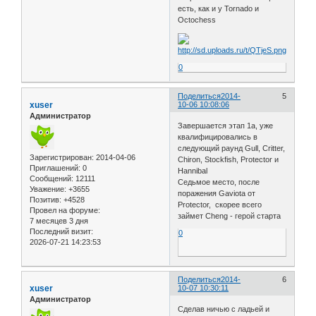
есть, как и у Tornado и
Octochess
0
Поделиться
2014-
5
xuser
10-06 10:08:06
Администратор
Завершается этап 1a, уже
квалифицировались в
следующий раунд Gull, Critter,
Зарегистрирован
: 2014-04-06
Chiron, Stockfish, Protector и
Приглашений:
0
Hannibal
Сообщений:
12111
Седьмое место, после
Уважение:
+3655
поражения Gaviota от
Позитив:
+4528
Protector, скорее всего
Провел на форуме:
займет Cheng - герой старта
7 месяцев 3 дня
Последний визит:
0
2026-07-21 14:23:53
Поделиться
2014-
6
xuser
10-07 10:30:11
Администратор
Сделав ничью с ладьей и