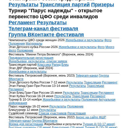
Результаты
Трансляция партий
Призеры
Турнир "Парус надежды" - открытое
первенство ЦФО среди инвалидов
Регламент
Результаты
Телеграм-канал фестиваля
Группа ВКонтакте фестиваля
Чемпионаты ЦФО среди женщин-2026
Жеребьевки и результаты
Фото
Положения
Материалы
Этап Детского кубка России-2026
Жеребьевки и результаты
Фото
Много
фото
Положение
Фестиваль "Имени Петра Великого" (Воронеж, июнь 2024)
Предварительная регистрация
Жеребьевки, результаты, списки заявок
Трансляция партий
Классика
Рапид
Блиц
Этап ДКР (Воронеж, май 2024)
Жеребьевки и результаты
Фестиваль Петровский (Воронеж, июнь 2023)
Telegram-канал
Группа
ВКонтакте
Этап Детского Кубка России 7-12 июня
Результаты
Трансляции
Регламент
Этап Рапид Гран-При России 13-14 июня
Результаты
Трансляции
Регламент
Этап Блиц Гран-При России 15 июня
Результаты
Трансляции
Регламент
Этап Кубка России 16-24 июня
Результаты
Трансляции
Регламент
Турнир Б 10-14 ноября
Жеребьевки и результаты
Положение
Актуальная
информация
Парус надежды 16-22 июня
Результаты
Положение
Блицтурнир 12 июня
Результаты
Судейский семинар
Список участников
Регистрация
Фестиваль Петровский (Воронеж, июнь 2022)
Анонс на сайте ФШР
Telegram-канал
Группа ВКонтакте
Форма для регистрации
Жеребьевки и результаты
Турнир A (10-17 июня)
Быстрые шахматы (18 июня)
Блицтурнир (19 июня)
Турнир B (20-26 июня)