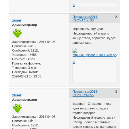
0
Поделиться
2014-
2
xuser
09-25 17:50:38
Администратор
Игра понемногу идет
Неожиданностей мало, к
концу этапа, вероятно, будет
Зарегистрирован
: 2014-04-06
еще меньше
Приглашений:
0
Сообщений:
12111
Уважение:
+3655
Позитив:
+4528
0
Провел на форуме:
7 месяцев 3 дня
Последний визит:
2026-07-21 14:23:53
Поделиться
2014-
3
xuser
09-29 22:47:55
Администратор
Фаворит - Стокфиш - пока
идет несколько позади в
группе лидеров
Зарегистрирован
: 2014-04-06
Неожиданный лидер старта -
Приглашений:
0
Cheng - вошел в плотные
Сообщений:
12111
слои и теперь уже на границе