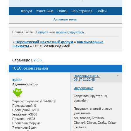
Форум
Участники
Поиск
Регистрация
Войти
Активные темы
Привет, Гость!
Войдите
или
зарегистрируйтесь
.
»
Воронежский шахматный форум
»
Компьютерные
шахматы
»
TCEC, сезон седьмой
Страница:
1
2
3
»
TCEC, сезон седьмой
Поделиться
2014-
1
xuser
09-17 11:20:45
Администратор
Информация
Старт планируется 19
сентября
Зарегистрирован
: 2014-04-06
Приглашений:
0
Предварительный список
Сообщений:
12111
участников:
Уважение:
+3655
Alfil, Arasan, Arminius
Позитив:
+4528
Cheng4, Chiron, Crafty, Critter
Провел на форуме:
Exchess
7 месяцев 3 дня