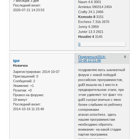
7 месяцев 3 дня
Naum 4.6 3001
Последний визит:
Arminius 090314 2454
2026-07-21 14:23:53
Crafty 24.1 2466
Komodo 8
3151
Exchess 7.31b 2670
Jonny 6 2859
Junior 13.3 2921
Houdini 4
3145
0
Поделиться
2014-
8
igor
10-08 12:21:06
Новичок
поздравляю весь шахматный
Зарегистрирован
: 2014-10-07
форум с новой победой
Приглашений:
0
российских программистов,
Сообщений:
2
gull3 вышла на 1 место в
Уважение:
+1
предварительном этапе, при
Позитив:
+0
этом удивляет тот факт что
Провел на форуме:
19 минут
gull3 сыграл вничью с явно
Последний визит:
более слабыми по рейтингу
2014-10-16 11:15:46
соперниками
arasan.octochess. здесь
нашим программистам
необходимо обратить
внимание- на какой стадии
партии программа