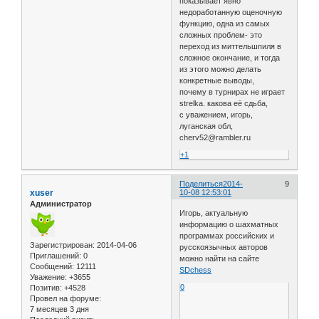
показывает явно
недоработанную оценочную
функцию, одна из самых
сложных проблем- это
переход из миттельшпиля в
сложное окончание, и тогда
из этого можно делать
конкретные выводы,
почему в турнирах не играет
strelka. какова её сдьба,
с уважением, игорь,
луганская обл,
cherv52@rambler.ru
+1
Поделиться
2014-
9
xuser
10-08 12:53:01
Администратор
Игорь, актуальную
информацию о шахматных
программах российских и
Зарегистрирован
: 2014-04-06
русскоязычных авторов
Приглашений:
0
можно найти на сайте
Сообщений:
12111
SDchess
Уважение:
+3655
0
Позитив:
+4528
Провел на форуме:
7 месяцев 3 дня