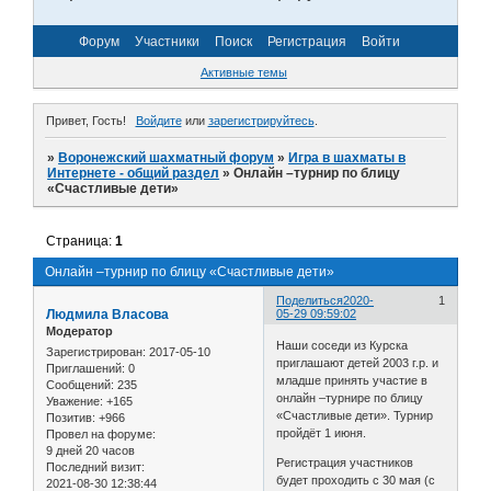
Форум
Участники
Поиск
Регистрация
Войти
Активные темы
Привет, Гость!
Войдите
или
зарегистрируйтесь
.
»
Воронежский шахматный форум
»
Игра в шахматы в
Интернете - общий раздел
»
Онлайн –турнир по блицу
«Счастливые дети»
Страница:
1
Онлайн –турнир по блицу «Счастливые дети»
Поделиться
2020-
1
Людмила Власова
05-29 09:59:02
Модератор
Наши соседи из Курска
Зарегистрирован
: 2017-05-10
приглашают детей 2003 г.р. и
Приглашений:
0
младше принять участие в
Сообщений:
235
онлайн –турнире по блицу
Уважение:
+165
«Счастливые дети». Турнир
Позитив:
+966
пройдёт 1 июня.
Провел на форуме:
9 дней 20 часов
Регистрация участников
Последний визит:
будет проходить с 30 мая (с
2021-08-30 12:38:44