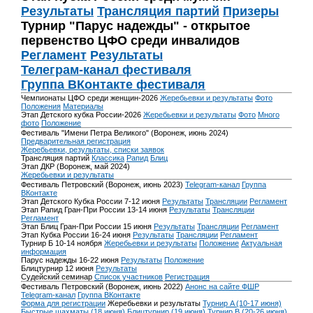
Результаты
Трансляция партий
Призеры
Турнир "Парус надежды" - открытое
первенство ЦФО среди инвалидов
Регламент
Результаты
Телеграм-канал фестиваля
Группа ВКонтакте фестиваля
Чемпионаты ЦФО среди женщин-2026
Жеребьевки и результаты
Фото
Положения
Материалы
Этап Детского кубка России-2026
Жеребьевки и результаты
Фото
Много
фото
Положение
Фестиваль "Имени Петра Великого" (Воронеж, июнь 2024)
Предварительная регистрация
Жеребьевки, результаты, списки заявок
Трансляция партий
Классика
Рапид
Блиц
Этап ДКР (Воронеж, май 2024)
Жеребьевки и результаты
Фестиваль Петровский (Воронеж, июнь 2023)
Telegram-канал
Группа
ВКонтакте
Этап Детского Кубка России 7-12 июня
Результаты
Трансляции
Регламент
Этап Рапид Гран-При России 13-14 июня
Результаты
Трансляции
Регламент
Этап Блиц Гран-При России 15 июня
Результаты
Трансляции
Регламент
Этап Кубка России 16-24 июня
Результаты
Трансляции
Регламент
Турнир Б 10-14 ноября
Жеребьевки и результаты
Положение
Актуальная
информация
Парус надежды 16-22 июня
Результаты
Положение
Блицтурнир 12 июня
Результаты
Судейский семинар
Список участников
Регистрация
Фестиваль Петровский (Воронеж, июнь 2022)
Анонс на сайте ФШР
Telegram-канал
Группа ВКонтакте
Форма для регистрации
Жеребьевки и результаты
Турнир A (10-17 июня)
Быстрые шахматы (18 июня)
Блицтурнир (19 июня)
Турнир B (20-26 июня)