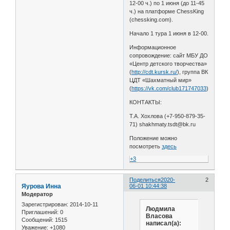
12-00 ч.) по 1 июня (до 11-45
ч.) на платформе ChessKing
(chessking.com).
Начало 1 тура 1 июня в 12-00.
Информационное
сопровождение: сайт МБУ ДО
«Центр детского творчества»
(
http://cdt.kursk.ru/
), группа ВК
ЦДТ «Шахматный мир»
(
https://vk.com/club171747033
).
КОНТАКТЫ:
Т.А. Хохлова (+7-950-879-35-
71) shakhmaty.tsdt@bk.ru
Положение можно
посмотреть
здесь
+3
Поделиться
2020-
2
Яурова Инна
06-01 10:44:38
Модератор
Зарегистрирован
: 2014-10-11
Людмила
Приглашений:
0
Власова
Сообщений:
1515
написал(а):
Уважение:
+1080