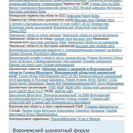
Апрельский Воронеж
Универсиада
Первенство ОШК
Турнир Эло до 2000
Финал чемпионата Воронежской области-2021
Второй дивизион
Ветераны
Быстрые шахматы
Блиц
Юниорские первенства области-2021
Классика
Рапид
Блиц
Первенство областного шахматного клуба
Высшая лига
Первая лига
V летняя Спартакиада молодёжи, II этап (ЦФО) 18-23
Первенство
Воронежа среди школьников
Воронежский областной этап Белой
Ладьи-2021
Чемпионат области среди женщин
Чемпионат области среди ветеранов
Чемпионат области по блицу
первая лига
высшая лига
Мемориал
Загоровского
быстрые шахматы
блиц
Чемпионат области по шахматам
Чемпионат области по быстрым шахматам
высшая лига
первая лига
Воронежская шахматная команда (с подтверждёнными никами) на lichess
Проект Патиум (PostOrion) ВКонтакте
Воронежский онлайн-турнир в честь начала весны
Турнир Voronezh Chess
Team на lichess к Международному дню шахмат
Онлайн-чемпионат
Европы на chess.com
Полная информация
Шахматные новости:
Telegram-канал о шахматах в Воронежской
области
Группа ВКонтакте "Воронежский областной шахматный
клуб"
Спорт-Игрок
РИА Воронеж
ЦСП СК ВО
Борисоглебский шахматный
клуб
Шахматы в Россоши
Шахматы. Новая Усмань
Клуб "Дебют" СОШ
№101
Клуб "Эндшпиль" Лицея №4
Нововоронежский ДДТ
Труд-Черноземье
Шахматные организации:
FIDE
ФШР
МШФ ЦФО
Областной шахматный
клуб
СШОР №13
ICCF
РАЗШ:
форум
сайт
Шахсекция ВКонтакте
"Воронеж шахматный" на БВФ
Воронежский
исторический форум
Cтарый форум (только чтение)
Старый сайт
областной ШФ
Старый сайт Воронежского фестиваля
Воронежская область в базе соревнований РШФ:
Турниры
Шахматисты
Соседи:
Липецк
Елец
Белгород
Алексеевка
Урюпинск
Балашов
Тамбов
Мичуринск
Курск
Железногорск
Альтернативно одаренные:
Раецкий&Беляев
Те же и Яриков
Воронежский шахматный форум