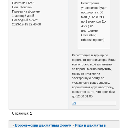
Позитив:
+1246
Регистрация
Пол:
Женский
участников будет
Провел на форуме:
проходить с 30
1 месяц 5 дней
мая (с 12-00 ч.)
Последний визит:
по 1 июня (до 11-
2023-12-15 22:46:08
45 ч.) на
платформе
ChessKing
(chessking.com)
Регистрация в турнир по
пароль от организатора. Если
кому-то это ещё актуально,
то пароль можно получить,
написав письмо на
электронную почту по
указанному выше адресу,
воронежцам идут навстречу,
несмотря на то, что срок был
до 12.00 31.05.
+3
Страница:
1
»
Воронежский шахматный форум
»
Игра в шахматы в