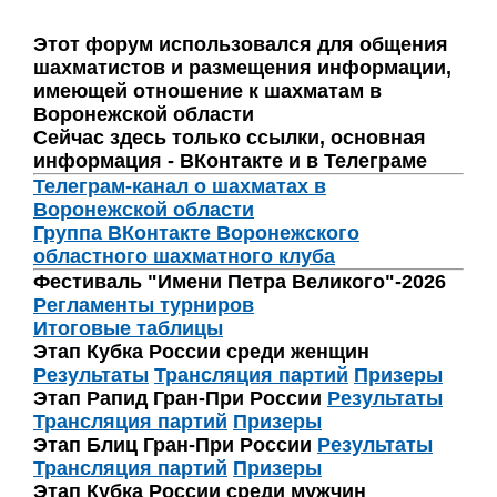
Этот форум использовался для общения
шахматистов и размещения информации,
имеющей отношение к шахматам в
Воронежской области
Сейчас здесь только ссылки, основная
информация - ВКонтакте и в Телеграме
Телеграм-канал о шахматах в
Воронежской области
Группа ВКонтакте Воронежского
областного шахматного клуба
Фестиваль "Имени Петра Великого"-2026
Регламенты турниров
Итоговые таблицы
Этап Кубка России среди женщин
Результаты
Трансляция партий
Призеры
Этап Рапид Гран-При России
Результаты
Трансляция партий
Призеры
Этап Блиц Гран-При России
Результаты
Трансляция партий
Призеры
Этап Кубка России среди мужчин