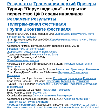
Результаты
Трансляция партий
Призеры
Турнир "Парус надежды" - открытое
первенство ЦФО среди инвалидов
Регламент
Результаты
Телеграм-канал фестиваля
Группа ВКонтакте фестиваля
Чемпионаты ЦФО среди женщин-2026
Жеребьевки и результаты
Фото
Положения
Материалы
Этап Детского кубка России-2026
Жеребьевки и результаты
Фото
Много
фото
Положение
Фестиваль "Имени Петра Великого" (Воронеж, июнь 2024)
Предварительная регистрация
Жеребьевки, результаты, списки заявок
Трансляция партий
Классика
Рапид
Блиц
Этап ДКР (Воронеж, май 2024)
Жеребьевки и результаты
Фестиваль Петровский (Воронеж, июнь 2023)
Telegram-канал
Группа
ВКонтакте
Этап Детского Кубка России 7-12 июня
Результаты
Трансляции
Регламент
Этап Рапид Гран-При России 13-14 июня
Результаты
Трансляции
Регламент
Этап Блиц Гран-При России 15 июня
Результаты
Трансляции
Регламент
Этап Кубка России 16-24 июня
Результаты
Трансляции
Регламент
Турнир Б 10-14 ноября
Жеребьевки и результаты
Положение
Актуальная
информация
Парус надежды 16-22 июня
Результаты
Положение
Блицтурнир 12 июня
Результаты
Судейский семинар
Список участников
Регистрация
Фестиваль Петровский (Воронеж, июнь 2022)
Анонс на сайте ФШР
Telegram-канал
Группа ВКонтакте
Форма для регистрации
Жеребьевки и результаты
Турнир A (10-17 июня)
Быстрые шахматы (18 июня)
Блицтурнир (19 июня)
Турнир B (20-26 июня)