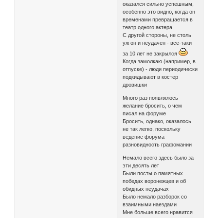
оказался сильно успешным,
особенно это видно, когда он
временами превращается в
театр одного актера
С другой стороны, не столь
уж он и неудачен - все-таки
за 10 лет не закрылся
Когда замолкаю (например, в
отпуске) - люди периодически
подкидывают в костер
дровишки
Много раз появлялось
желание бросить, о чем
писал на форуме
Бросить, однако, оказалось
не так легко, поскольку
ведение форума -
разновидность графомании
Немало всего здесь было за
эти десять лет
Были посты о памятных
победах воронежцев и об
обидных неудачах
Было немало разборок со
взаимными наездами
Мне больше всего нравится