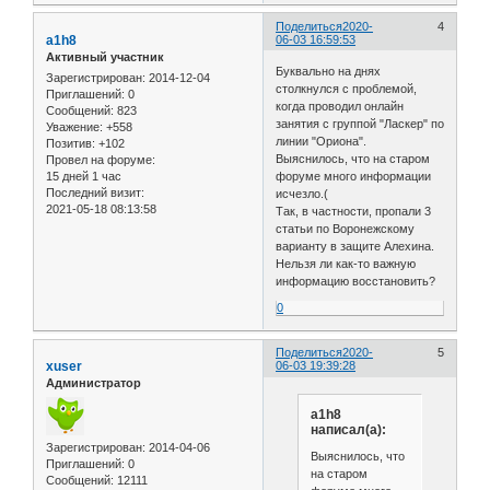
Поделиться
2020-
4
a1h8
06-03 16:59:53
Активный участник
Буквально на днях
Зарегистрирован
: 2014-12-04
столкнулся с проблемой,
Приглашений:
0
когда проводил онлайн
Сообщений:
823
занятия с группой "Ласкер" по
Уважение:
+558
линии "Ориона".
Позитив:
+102
Выяснилось, что на старом
Провел на форуме:
15 дней 1 час
форуме много информации
Последний визит:
исчезло.(
2021-05-18 08:13:58
Так, в частности, пропали 3
статьи по Воронежскому
варианту в защите Алехина.
Нельзя ли как-то важную
информацию восстановить?
0
Поделиться
2020-
5
xuser
06-03 19:39:28
Администратор
a1h8
написал(а):
Зарегистрирован
: 2014-04-06
Выяснилось, что
Приглашений:
0
на старом
Сообщений:
12111