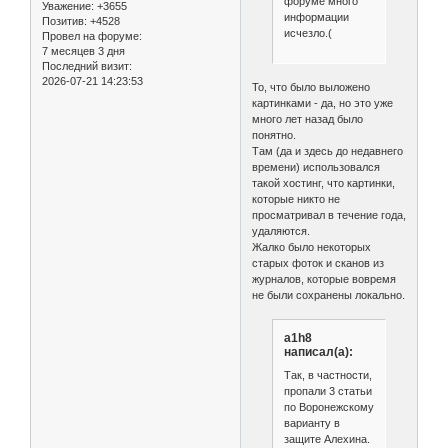
форуме много
Уважение:
+3655
информации
Позитив:
+4528
исчезло.(
Провел на форуме:
7 месяцев 3 дня
Последний визит:
2026-07-21 14:23:53
То, что было выложено
картинками - да, но это уже
много лет назад было
понятно.
Там (да и здесь до недавнего
времени) использовался
такой хостинг, что картинки,
которые никто не
просматривал в течение года,
удаляются.
Жалко было некоторых
старых фоток и сканов из
журналов, которые вовремя
не были сохранены локально.
a1h8
написал(а):
Так, в частности,
пропали 3 статьи
по Воронежскому
варианту в
защите Алехина.