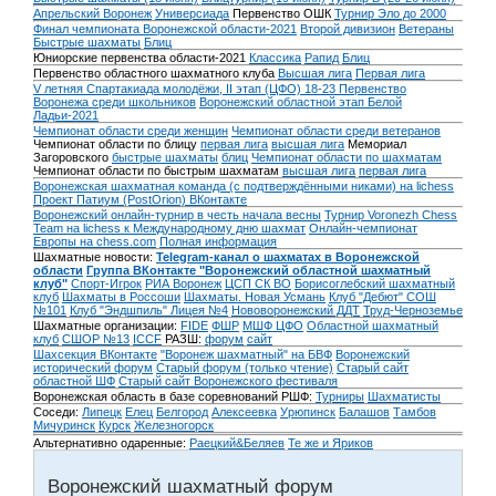
Апрельский Воронеж
Универсиада
Первенство ОШК
Турнир Эло до 2000
Финал чемпионата Воронежской области-2021
Второй дивизион
Ветераны
Быстрые шахматы
Блиц
Юниорские первенства области-2021
Классика
Рапид
Блиц
Первенство областного шахматного клуба
Высшая лига
Первая лига
V летняя Спартакиада молодёжи, II этап (ЦФО) 18-23
Первенство
Воронежа среди школьников
Воронежский областной этап Белой
Ладьи-2021
Чемпионат области среди женщин
Чемпионат области среди ветеранов
Чемпионат области по блицу
первая лига
высшая лига
Мемориал
Загоровского
быстрые шахматы
блиц
Чемпионат области по шахматам
Чемпионат области по быстрым шахматам
высшая лига
первая лига
Воронежская шахматная команда (с подтверждёнными никами) на lichess
Проект Патиум (PostOrion) ВКонтакте
Воронежский онлайн-турнир в честь начала весны
Турнир Voronezh Chess
Team на lichess к Международному дню шахмат
Онлайн-чемпионат
Европы на chess.com
Полная информация
Шахматные новости:
Telegram-канал о шахматах в Воронежской
области
Группа ВКонтакте "Воронежский областной шахматный
клуб"
Спорт-Игрок
РИА Воронеж
ЦСП СК ВО
Борисоглебский шахматный
клуб
Шахматы в Россоши
Шахматы. Новая Усмань
Клуб "Дебют" СОШ
№101
Клуб "Эндшпиль" Лицея №4
Нововоронежский ДДТ
Труд-Черноземье
Шахматные организации:
FIDE
ФШР
МШФ ЦФО
Областной шахматный
клуб
СШОР №13
ICCF
РАЗШ:
форум
сайт
Шахсекция ВКонтакте
"Воронеж шахматный" на БВФ
Воронежский
исторический форум
Cтарый форум (только чтение)
Старый сайт
областной ШФ
Старый сайт Воронежского фестиваля
Воронежская область в базе соревнований РШФ:
Турниры
Шахматисты
Соседи:
Липецк
Елец
Белгород
Алексеевка
Урюпинск
Балашов
Тамбов
Мичуринск
Курск
Железногорск
Альтернативно одаренные:
Раецкий&Беляев
Те же и Яриков
Воронежский шахматный форум