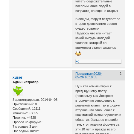
читать содержательные
воспоминания людей в
возрасте, но еще не старых
В общем, форум вступает во
второе десятилетие своего
существования
Надеюсь что его читает
какой-нибудь молодой
человек, который со
временем станет админом
+6
Поделиться
2020-
2
xuser
05-26 10:19:35
Администратор
Ну и как комментарий к
предыдущему посту
(поскольку как Интернет
Зарегистрирован
: 2014-04-06
вторичен по отношению к
Приглашений:
0
реальной жизни, так и форум
Сообщений:
12111
вторичен по отношению к
Уважение:
+3655
шахматной жизни Воронежа и
Позитив:
+4528
области): большое спасибо
Провел на форуме:
тем, кто писал на форуме за
7 месяцев 3 дня
эти 10 лет, и прежде всего
Последний визит:
тем игрокам, тренерам,