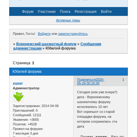
Форум
Участники
Поиск
Регистрация
Войти
Активные темы
Привет, Гость!
Войдите
или
зарегистрируйтесь
.
»
Воронежский шахматный форум
»
Сообщения
администрации
»
Юбилей форума
Страница:
1
Юбилей форума
Поделиться
2020-
1
xuser
05-26 00:16:36
Администратор
Сегодня (или уже вчера?)
дата - Воронежскому
шахматному форуму
Зарегистрирован
: 2014-04-06
исполнилось 10 лет
Приглашений:
0
Вот скриншот со старой
Сообщений:
12111
площадки форума, на
Уважение:
+3655
котором сохранилась эта
Позитив:
+4528
дата
Провел на форуме:
7 месяцев 3 дня