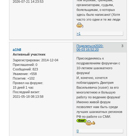
2026-07-21 14:23:53
организаторам, судьям,
болельщикам, о которых
здесь было написано! (Хотя
часто это одни и те же люди
)
+1
Поделиться
2020-
3
a1h8
06-03 16:52:20
Активный участник
Присоединяюсь к
Зарегистрирован
: 2014-12-04
поздравлениям форумчан с
Приглашений:
0
10-летием шахматного
Сообщений:
823
форума!
Уважение:
+558
И, конечно, хочется
Позитив:
+102
поблагодарить Дмитрия
Провел на форуме:
15 дней 1 час
Васильевича (xuser) за его
Последний визит:
многолетнюю и большую
2021-05-18 08:13:58
работу по ведению форума!
Именно живой форум
позволяет нам быть среди
лучших шахматных регионов
РФ по работе со СМИ.
0