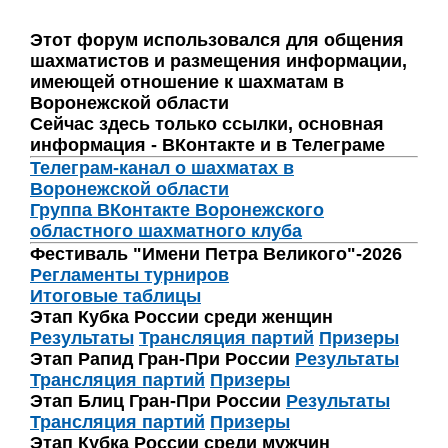
Этот форум использовался для общения
шахматистов и размещения информации,
имеющей отношение к шахматам в
Воронежской области
Сейчас здесь только ссылки, основная
информация - ВКонтакте и в Телеграме
Телеграм-канал о шахматах в
Воронежской области
Группа ВКонтакте Воронежского
областного шахматного клуба
Фестиваль "Имени Петра Великого"-2026
Регламенты турниров
Итоговые таблицы
Этап Кубка России среди женщин
Результаты
Трансляция партий
Призеры
Этап Рапид Гран-При России
Результаты
Трансляция партий
Призеры
Этап Блиц Гран-При России
Результаты
Трансляция партий
Призеры
Этап Кубка России среди мужчин