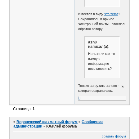
Имеется в виду
эта тема
?
Сохранилось в архиве
электронной почты - отослал
обратно автору.
a1h8
написал(а):
Нельзя ли как-то
важную
информацию
восстановить?
Только загрузить заново - ту,
которая сохранилась.
0
Страница:
1
»
Воронежский шахматный форум
»
Сообщения
администрации
»
Юбилей форума
создать форум