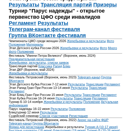
Результаты
Трансляция партий
Призеры
Турнир "Парус надежды" - открытое
первенство ЦФО среди инвалидов
Регламент
Результаты
Телеграм-канал фестиваля
Группа ВКонтакте фестиваля
Чемпионаты ЦФО среди женщин-2026
Жеребьевки и результаты
Фото
Положения
Материалы
Этап Детского кубка России-2026
Жеребьевки и результаты
Фото
Много
фото
Положение
Фестиваль "Имени Петра Великого" (Воронеж, июнь 2024)
Предварительная регистрация
Жеребьевки, результаты, списки заявок
Трансляция партий
Классика
Рапид
Блиц
Этап ДКР (Воронеж, май 2024)
Жеребьевки и результаты
Фестиваль Петровский (Воронеж, июнь 2023)
Telegram-канал
Группа
ВКонтакте
Этап Детского Кубка России 7-12 июня
Результаты
Трансляции
Регламент
Этап Рапид Гран-При России 13-14 июня
Результаты
Трансляции
Регламент
Этап Блиц Гран-При России 15 июня
Результаты
Трансляции
Регламент
Этап Кубка России 16-24 июня
Результаты
Трансляции
Регламент
Турнир Б 10-14 ноября
Жеребьевки и результаты
Положение
Актуальная
информация
Парус надежды 16-22 июня
Результаты
Положение
Блицтурнир 12 июня
Результаты
Судейский семинар
Список участников
Регистрация
Фестиваль Петровский (Воронеж, июнь 2022)
Анонс на сайте ФШР
Telegram-канал
Группа ВКонтакте
Форма для регистрации
Жеребьевки и результаты
Турнир A (10-17 июня)
Быстрые шахматы (18 июня)
Блицтурнир (19 июня)
Турнир B (20-26 июня)