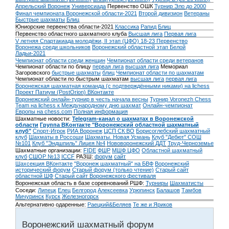
Апрельский Воронеж
Универсиада
Первенство ОШК
Турнир Эло до 2000
Финал чемпионата Воронежской области-2021
Второй дивизион
Ветераны
Быстрые шахматы
Блиц
Юниорские первенства области-2021
Классика
Рапид
Блиц
Первенство областного шахматного клуба
Высшая лига
Первая лига
V летняя Спартакиада молодёжи, II этап (ЦФО) 18-23
Первенство
Воронежа среди школьников
Воронежский областной этап Белой
Ладьи-2021
Чемпионат области среди женщин
Чемпионат области среди ветеранов
Чемпионат области по блицу
первая лига
высшая лига
Мемориал
Загоровского
быстрые шахматы
блиц
Чемпионат области по шахматам
Чемпионат области по быстрым шахматам
высшая лига
первая лига
Воронежская шахматная команда (с подтверждёнными никами) на lichess
Проект Патиум (PostOrion) ВКонтакте
Воронежский онлайн-турнир в честь начала весны
Турнир Voronezh Chess
Team на lichess к Международному дню шахмат
Онлайн-чемпионат
Европы на chess.com
Полная информация
Шахматные новости:
Telegram-канал о шахматах в Воронежской
области
Группа ВКонтакте "Воронежский областной шахматный
клуб"
Спорт-Игрок
РИА Воронеж
ЦСП СК ВО
Борисоглебский шахматный
клуб
Шахматы в Россоши
Шахматы. Новая Усмань
Клуб "Дебют" СОШ
№101
Клуб "Эндшпиль" Лицея №4
Нововоронежский ДДТ
Труд-Черноземье
Шахматные организации:
FIDE
ФШР
МШФ ЦФО
Областной шахматный
клуб
СШОР №13
ICCF
РАЗШ:
форум
сайт
Шахсекция ВКонтакте
"Воронеж шахматный" на БВФ
Воронежский
исторический форум
Cтарый форум (только чтение)
Старый сайт
областной ШФ
Старый сайт Воронежского фестиваля
Воронежская область в базе соревнований РШФ:
Турниры
Шахматисты
Соседи:
Липецк
Елец
Белгород
Алексеевка
Урюпинск
Балашов
Тамбов
Мичуринск
Курск
Железногорск
Альтернативно одаренные:
Раецкий&Беляев
Те же и Яриков
Воронежский шахматный форум