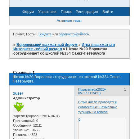
Форум
Участники
Поиск
Регистрация
Войти
Активные темы
Привет, Гость!
Войдите
или
зарегистрируйтесь
.
»
Воронежский шахматный форум
»
Игра в шахматы в
Интернете - общий раздел
»
Школа №20 Воронежа
сотрудничает со школой №334 Санкт-Петербурга
Страница:
1
Школа №20 Воронежа сотрудничает со школой №334 Санкт-
Петербурга
Поделиться
2020-
1
xuser
05-17 11:24:13
Администратор
В том числе проводятся
совместные шахматные
турниры на lichess
Зарегистрирован
: 2014-04-06
0
Приглашений:
0
Сообщений:
12111
Уважение:
+3655
Позитив:
+4528