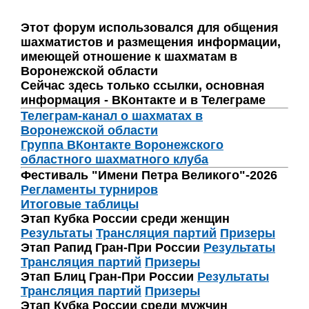
Этот форум использовался для общения
шахматистов и размещения информации,
имеющей отношение к шахматам в
Воронежской области
Сейчас здесь только ссылки, основная
информация - ВКонтакте и в Телеграме
Телеграм-канал о шахматах в
Воронежской области
Группа ВКонтакте Воронежского
областного шахматного клуба
Фестиваль "Имени Петра Великого"-2026
Регламенты турниров
Итоговые таблицы
Этап Кубка России среди женщин
Результаты
Трансляция партий
Призеры
Этап Рапид Гран-При России
Результаты
Трансляция партий
Призеры
Этап Блиц Гран-При России
Результаты
Трансляция партий
Призеры
Этап Кубка России среди мужчин