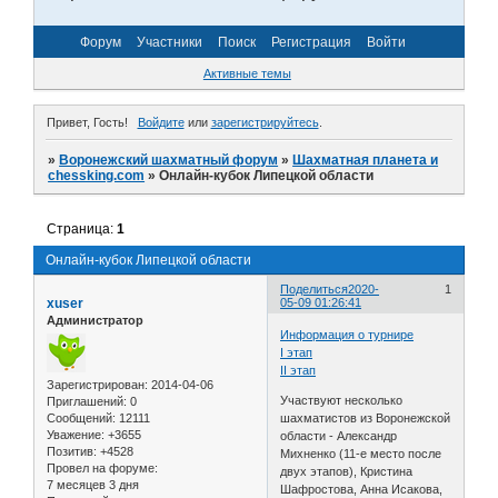
Форум
Участники
Поиск
Регистрация
Войти
Активные темы
Привет, Гость!
Войдите
или
зарегистрируйтесь
.
»
Воронежский шахматный форум
»
Шахматная планета и
chessking.com
»
Онлайн-кубок Липецкой области
Страница:
1
Онлайн-кубок Липецкой области
Поделиться
2020-
1
xuser
05-09 01:26:41
Администратор
Информация о турнире
I этап
II этап
Зарегистрирован
: 2014-04-06
Участвуют несколько
Приглашений:
0
Сообщений:
12111
шахматистов из Воронежской
Уважение:
+3655
области - Александр
Позитив:
+4528
Михненко (11-е место после
Провел на форуме:
двух этапов), Кристина
7 месяцев 3 дня
Шафростова, Анна Исакова,