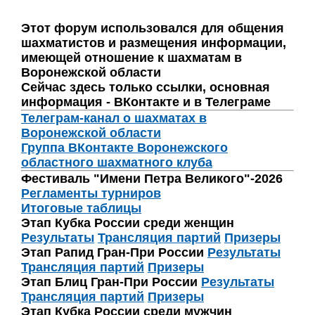
Этот форум использовался для общения
шахматистов и размещения информации,
имеющей отношение к шахматам в
Воронежской области
Сейчас здесь только ссылки, основная
информация - ВКонтакте и в Телеграме
Телеграм-канал о шахматах в
Воронежской области
Группа ВКонтакте Воронежского
областного шахматного клуба
Фестиваль "Имени Петра Великого"-2026
Регламенты турниров
Итоговые таблицы
Этап Кубка России среди женщин
Результаты
Трансляция партий
Призеры
Этап Рапид Гран-При России
Результаты
Трансляция партий
Призеры
Этап Блиц Гран-При России
Результаты
Трансляция партий
Призеры
Этап Кубка России среди мужчин