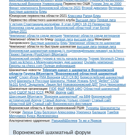
Апрельский Воронеж
Универсиада
Первенство ОШК
Турнир Эло до 2000
Финал чемпионата Воронежской области-2021
Второй дивизион
Ветераны
Быстрые шахматы
Блиц
Юниорские первенства области-2021
Классика
Рапид
Блиц
Первенство областного шахматного клуба
Высшая лига
Первая лига
V летняя Спартакиада молодёжи, II этап (ЦФО) 18-23
Первенство
Воронежа среди школьников
Воронежский областной этап Белой
Ладьи-2021
Чемпионат области среди женщин
Чемпионат области среди ветеранов
Чемпионат области по блицу
первая лига
высшая лига
Мемориал
Загоровского
быстрые шахматы
блиц
Чемпионат области по шахматам
Чемпионат области по быстрым шахматам
высшая лига
первая лига
Воронежская шахматная команда (с подтверждёнными никами) на lichess
Проект Патиум (PostOrion) ВКонтакте
Воронежский онлайн-турнир в честь начала весны
Турнир Voronezh Chess
Team на lichess к Международному дню шахмат
Онлайн-чемпионат
Европы на chess.com
Полная информация
Шахматные новости:
Telegram-канал о шахматах в Воронежской
области
Группа ВКонтакте "Воронежский областной шахматный
клуб"
Спорт-Игрок
РИА Воронеж
ЦСП СК ВО
Борисоглебский шахматный
клуб
Шахматы в Россоши
Шахматы. Новая Усмань
Клуб "Дебют" СОШ
№101
Клуб "Эндшпиль" Лицея №4
Нововоронежский ДДТ
Труд-Черноземье
Шахматные организации:
FIDE
ФШР
МШФ ЦФО
Областной шахматный
клуб
СШОР №13
ICCF
РАЗШ:
форум
сайт
Шахсекция ВКонтакте
"Воронеж шахматный" на БВФ
Воронежский
исторический форум
Cтарый форум (только чтение)
Старый сайт
областной ШФ
Старый сайт Воронежского фестиваля
Воронежская область в базе соревнований РШФ:
Турниры
Шахматисты
Соседи:
Липецк
Елец
Белгород
Алексеевка
Урюпинск
Балашов
Тамбов
Мичуринск
Курск
Железногорск
Альтернативно одаренные:
Раецкий&Беляев
Те же и Яриков
Воронежский шахматный форум