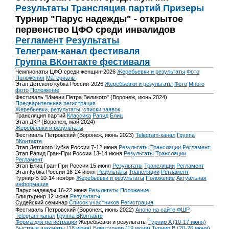
Результаты
Трансляция партий
Призеры
Турнир "Парус надежды" - открытое
первенство ЦФО среди инвалидов
Регламент
Результаты
Телеграм-канал фестиваля
Группа ВКонтакте фестиваля
Чемпионаты ЦФО среди женщин-2026
Жеребьевки и результаты
Фото
Положения
Материалы
Этап Детского кубка России-2026
Жеребьевки и результаты
Фото
Много
фото
Положение
Фестиваль "Имени Петра Великого" (Воронеж, июнь 2024)
Предварительная регистрация
Жеребьевки, результаты, списки заявок
Трансляция партий
Классика
Рапид
Блиц
Этап ДКР (Воронеж, май 2024)
Жеребьевки и результаты
Фестиваль Петровский (Воронеж, июнь 2023)
Telegram-канал
Группа
ВКонтакте
Этап Детского Кубка России 7-12 июня
Результаты
Трансляции
Регламент
Этап Рапид Гран-При России 13-14 июня
Результаты
Трансляции
Регламент
Этап Блиц Гран-При России 15 июня
Результаты
Трансляции
Регламент
Этап Кубка России 16-24 июня
Результаты
Трансляции
Регламент
Турнир Б 10-14 ноября
Жеребьевки и результаты
Положение
Актуальная
информация
Парус надежды 16-22 июня
Результаты
Положение
Блицтурнир 12 июня
Результаты
Судейский семинар
Список участников
Регистрация
Фестиваль Петровский (Воронеж, июнь 2022)
Анонс на сайте ФШР
Telegram-канал
Группа ВКонтакте
Форма для регистрации
Жеребьевки и результаты
Турнир A (10-17 июня)
Быстрые шахматы (18 июня)
Блицтурнир (19 июня)
Турнир B (20-26 июня)