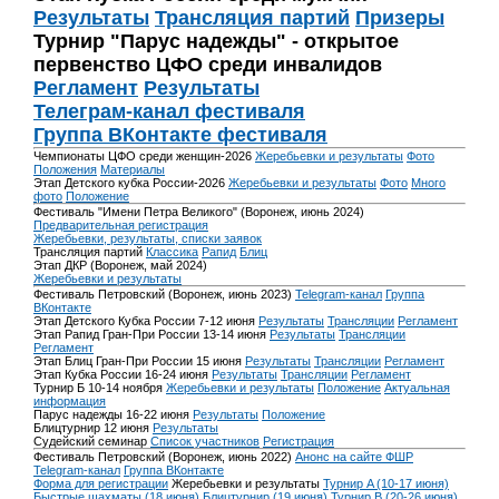
Результаты
Трансляция партий
Призеры
Турнир "Парус надежды" - открытое
первенство ЦФО среди инвалидов
Регламент
Результаты
Телеграм-канал фестиваля
Группа ВКонтакте фестиваля
Чемпионаты ЦФО среди женщин-2026
Жеребьевки и результаты
Фото
Положения
Материалы
Этап Детского кубка России-2026
Жеребьевки и результаты
Фото
Много
фото
Положение
Фестиваль "Имени Петра Великого" (Воронеж, июнь 2024)
Предварительная регистрация
Жеребьевки, результаты, списки заявок
Трансляция партий
Классика
Рапид
Блиц
Этап ДКР (Воронеж, май 2024)
Жеребьевки и результаты
Фестиваль Петровский (Воронеж, июнь 2023)
Telegram-канал
Группа
ВКонтакте
Этап Детского Кубка России 7-12 июня
Результаты
Трансляции
Регламент
Этап Рапид Гран-При России 13-14 июня
Результаты
Трансляции
Регламент
Этап Блиц Гран-При России 15 июня
Результаты
Трансляции
Регламент
Этап Кубка России 16-24 июня
Результаты
Трансляции
Регламент
Турнир Б 10-14 ноября
Жеребьевки и результаты
Положение
Актуальная
информация
Парус надежды 16-22 июня
Результаты
Положение
Блицтурнир 12 июня
Результаты
Судейский семинар
Список участников
Регистрация
Фестиваль Петровский (Воронеж, июнь 2022)
Анонс на сайте ФШР
Telegram-канал
Группа ВКонтакте
Форма для регистрации
Жеребьевки и результаты
Турнир A (10-17 июня)
Быстрые шахматы (18 июня)
Блицтурнир (19 июня)
Турнир B (20-26 июня)