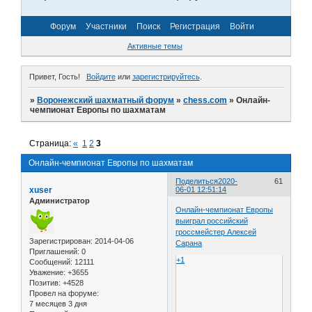
Форум
Участники
Поиск
Регистрация
Войти
Активные темы
Привет, Гость!
Войдите
или
зарегистрируйтесь
.
»
Воронежский шахматный форум
»
chess.com
»
Онлайн-
чемпионат Европы по шахматам
Страница:
«
1
2
3
Онлайн-чемпионат Европы по шахматам
Поделиться
2020-
61
xuser
06-01 12:51:14
Администратор
Онлайн-чемпионат Европы
выиграл российский
гроссмейстер Алексей
Зарегистрирован
: 2014-04-06
Сарана
Приглашений:
0
+1
Сообщений:
12111
Уважение:
+3655
Позитив:
+4528
Провел на форуме:
7 месяцев 3 дня