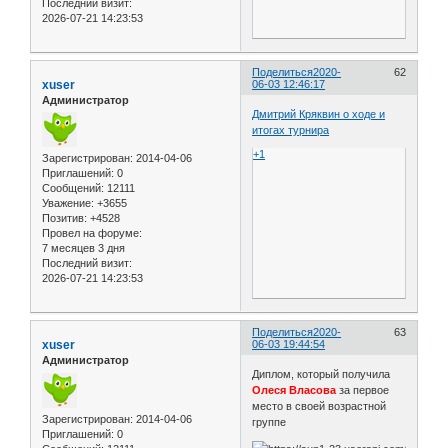
Последний визит:
2026-07-21 14:23:53
Поделиться
2020-
62
xuser
06-03 12:46:17
Администратор
Дмитрий Кряквин о ходе и
итогах турнира
+1
Зарегистрирован
: 2014-04-06
Приглашений:
0
Сообщений:
12111
Уважение:
+3655
Позитив:
+4528
Провел на форуме:
7 месяцев 3 дня
Последний визит:
2026-07-21 14:23:53
Поделиться
2020-
63
xuser
06-03 19:44:54
Администратор
Диплом, который получила
Олеся Власова
за первое
место в своей возрастной
Зарегистрирован
: 2014-04-06
группе
Приглашений:
0