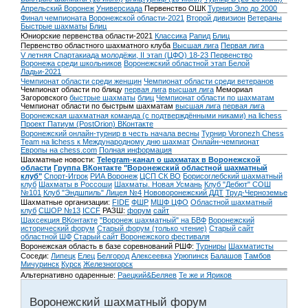
Апрельский Воронеж
Универсиада
Первенство ОШК
Турнир Эло до 2000
Финал чемпионата Воронежской области-2021
Второй дивизион
Ветераны
Быстрые шахматы
Блиц
Юниорские первенства области-2021
Классика
Рапид
Блиц
Первенство областного шахматного клуба
Высшая лига
Первая лига
V летняя Спартакиада молодёжи, II этап (ЦФО) 18-23
Первенство
Воронежа среди школьников
Воронежский областной этап Белой
Ладьи-2021
Чемпионат области среди женщин
Чемпионат области среди ветеранов
Чемпионат области по блицу
первая лига
высшая лига
Мемориал
Загоровского
быстрые шахматы
блиц
Чемпионат области по шахматам
Чемпионат области по быстрым шахматам
высшая лига
первая лига
Воронежская шахматная команда (с подтверждёнными никами) на lichess
Проект Патиум (PostOrion) ВКонтакте
Воронежский онлайн-турнир в честь начала весны
Турнир Voronezh Chess
Team на lichess к Международному дню шахмат
Онлайн-чемпионат
Европы на chess.com
Полная информация
Шахматные новости:
Telegram-канал о шахматах в Воронежской
области
Группа ВКонтакте "Воронежский областной шахматный
клуб"
Спорт-Игрок
РИА Воронеж
ЦСП СК ВО
Борисоглебский шахматный
клуб
Шахматы в Россоши
Шахматы. Новая Усмань
Клуб "Дебют" СОШ
№101
Клуб "Эндшпиль" Лицея №4
Нововоронежский ДДТ
Труд-Черноземье
Шахматные организации:
FIDE
ФШР
МШФ ЦФО
Областной шахматный
клуб
СШОР №13
ICCF
РАЗШ:
форум
сайт
Шахсекция ВКонтакте
"Воронеж шахматный" на БВФ
Воронежский
исторический форум
Cтарый форум (только чтение)
Старый сайт
областной ШФ
Старый сайт Воронежского фестиваля
Воронежская область в базе соревнований РШФ:
Турниры
Шахматисты
Соседи:
Липецк
Елец
Белгород
Алексеевка
Урюпинск
Балашов
Тамбов
Мичуринск
Курск
Железногорск
Альтернативно одаренные:
Раецкий&Беляев
Те же и Яриков
Воронежский шахматный форум