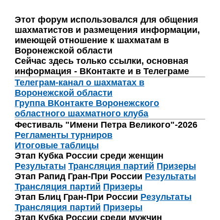
Этот форум использовался для общения
шахматистов и размещения информации,
имеющей отношение к шахматам в
Воронежской области
Сейчас здесь только ссылки, основная
информация - ВКонтакте и в Телеграме
Телеграм-канал о шахматах в
Воронежской области
Группа ВКонтакте Воронежского
областного шахматного клуба
Фестиваль "Имени Петра Великого"-2026
Регламенты турниров
Итоговые таблицы
Этап Кубка России среди женщин
Результаты
Трансляция партий
Призеры
Этап Рапид Гран-При России
Результаты
Трансляция партий
Призеры
Этап Блиц Гран-При России
Результаты
Трансляция партий
Призеры
Этап Кубка России среди мужчин