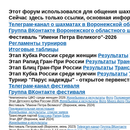
Этот форум использовался для общения шах
Сейчас здесь только ссылки, основная инфор
Телеграм-канал о шахматах в Воронежской о
Группа ВКонтакте Воронежского областного 
Фестиваль "Имени Петра Великого"-2026
Регламенты турниров
Итоговые таблицы
Этап Кубка России среди женщин
Результаты
Этап Рапид Гран-При России
Результаты
Тран
Этап Блиц Гран-При России
Результаты
Транс
Этап Кубка России среди мужчин
Результаты
Турнир "Парус надежды" - открытое первенс
Телеграм-канал фестиваля
Группа ВКонтакте фестиваля
Чемпионаты ЦФО среди женщин-2026
Жеребьевки и результаты
Фото
Положени
Этап Детского кубка России-2026
Жеребьевки и результаты
Фото
Много фото
По
Фестиваль "Имени Петра Великого" (Воронеж, июнь 2024)
Предварительная регистрация
Жеребьевки, результаты, списки заявок
Трансляция партий
Классика
Рапид
Блиц
Этап ДКР (Воронеж, май 2024)
Жеребьевки и результаты
Фестиваль Петровский (Воронеж, июнь 2023)
Telegram-канал
Группа ВКонтакте