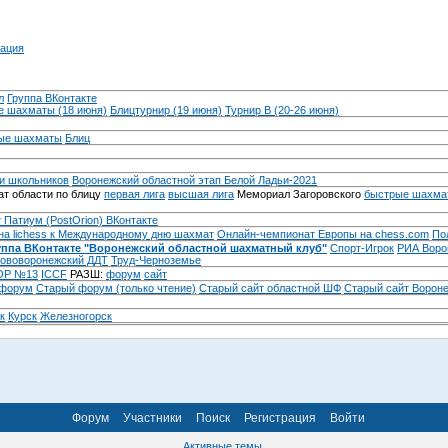
ация
л
Группа ВКонтакте
 шахматы (18 июня)
Блицтурнир (19 июня)
Турнир B (20-26 июня)
ые шахматы
Блиц
и школьников
Воронежский областной этап Белой Ладьи-2021
т области по блицу
первая лига
высшая лига
Мемориал Загоровского
быстрые шахма
 Патиум (PostOrion) ВКонтакте
на lichess к Международному дню шахмат
Онлайн-чемпионат Европы на chess.com
По
уппа ВКонтакте "Воронежский областной шахматный клуб"
Спорт-Игрок
РИА Воро
ововоронежский ДДТ
Труд-Черноземье
Р №13
ICCF
РАЗШ:
форум
сайт
 форум
Cтарый форум (только чтение)
Старый сайт областной ШФ
Старый сайт Ворон
к
Курск
Железногорск
Форум
Участники
Поиск
Регистрация
Войти
Активные темы