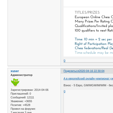
0
xuser
Поделиться
2020-04-16 22:30:04
Администратор
А в европейский онлайн-чемпионат уж
Взнос - 5 Евро, GM/WGM/IM/WIM - бе
Зарегистрирован
: 2014-04-06
0
Приглашений:
0
Сообщений:
12111
Уважение:
+3655
Позитив:
+4528
Провел на форуме:
7 месяцев 3 дня