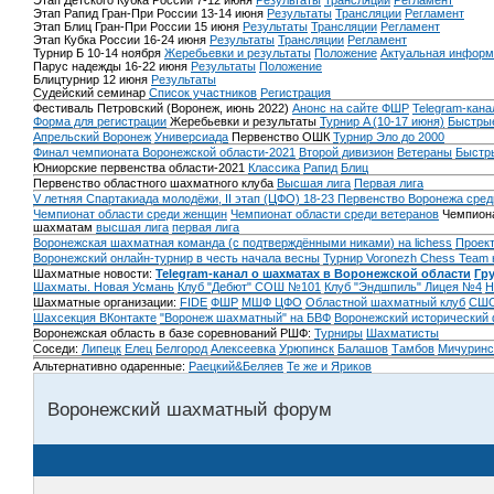
Этап Детского Кубка России 7-12 июня
Результаты
Трансляции
Регламент
Этап Рапид Гран-При России 13-14 июня
Результаты
Трансляции
Регламент
Этап Блиц Гран-При России 15 июня
Результаты
Трансляции
Регламент
Этап Кубка России 16-24 июня
Результаты
Трансляции
Регламент
Турнир Б 10-14 ноября
Жеребьевки и результаты
Положение
Актуальная информ
Парус надежды 16-22 июня
Результаты
Положение
Блицтурнир 12 июня
Результаты
Судейский семинар
Список участников
Регистрация
Фестиваль Петровский (Воронеж, июнь 2022)
Анонс на сайте ФШР
Telegram-кана
Форма для регистрации
Жеребьевки и результаты
Турнир A (10-17 июня)
Быстрые
Апрельский Воронеж
Универсиада
Первенство ОШК
Турнир Эло до 2000
Финал чемпионата Воронежской области-2021
Второй дивизион
Ветераны
Быстр
Юниорские первенства области-2021
Классика
Рапид
Блиц
Первенство областного шахматного клуба
Высшая лига
Первая лига
V летняя Спартакиада молодёжи, II этап (ЦФО) 18-23
Первенство Воронежа сред
Чемпионат области среди женщин
Чемпионат области среди ветеранов
Чемпиона
шахматам
высшая лига
первая лига
Воронежская шахматная команда (с подтверждёнными никами) на lichess
Проект
Воронежский онлайн-турнир в честь начала весны
Турнир Voronezh Chess Team 
Шахматные новости:
Telegram-канал о шахматах в Воронежской области
Гр
Шахматы. Новая Усмань
Клуб "Дебют" СОШ №101
Клуб "Эндшпиль" Лицея №4
Н
Шахматные организации:
FIDE
ФШР
МШФ ЦФО
Областной шахматный клуб
СШО
Шахсекция ВКонтакте
"Воронеж шахматный" на БВФ
Воронежский исторический
Воронежская область в базе соревнований РШФ:
Турниры
Шахматисты
Соседи:
Липецк
Елец
Белгород
Алексеевка
Урюпинск
Балашов
Тамбов
Мичуринс
Альтернативно одаренные:
Раецкий&Беляев
Те же и Яриков
Воронежский шахматный форум