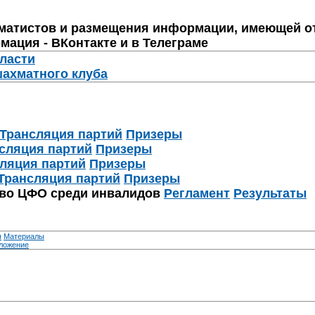
матистов и размещения информации, имеющей о
мация - ВКонтакте и в Телеграме
бласти
шахматного клуба
Трансляция партий
Призеры
сляция партий
Призеры
ляция партий
Призеры
Трансляция партий
Призеры
тво ЦФО среди инвалидов
Регламент
Результаты
я
Материалы
ложение