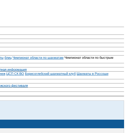
ты
блиц
Чемпионат области по шахматам
Чемпионат области по быстрым
лная информация
неж
ЦСП СК ВО
Борисоглебский шахматный клуб
Шахматы в Россоши
ежского фестиваля