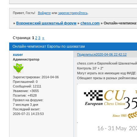
Привет, Гость!
Войдите
или
зарегистрируйтесь
.
»
Воронежский шахматный форум
»
chess.com
»
Онлайн-чемпиона
Страница:
1
2
3
»
Онлайн-чемпионат Европы по шахматам
xuser
Поделиться
2020-04-06 22:42:12
Администратор
chess.com и Европейский Шахматный
Контроль 10' + 2"
Могут играть все имеющие код ФИДЕ
Зарегистрирован
: 2014-04-06
Обещают призы в разных рейтинговых
Приглашений:
0
Сообщений:
12111
Уважение:
+3655
Позитив:
+4528
Провел на форуме:
7 месяцев 3 дня
Последний визит:
2026-07-21 14:23:53