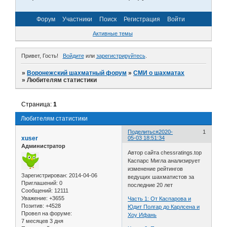
Форум
Участники
Поиск
Регистрация
Войти
Активные темы
Привет, Гость!
Войдите
или
зарегистрируйтесь
.
»
Воронежский шахматный форум
»
СМИ о шахматах
»
Любителям статистики
Страница:
1
Любителям статистики
Поделиться
2020-
1
xuser
05-03 18:51:34
Администратор
Автор сайта chessratings.top
Каспарс Мигла анализирует
изменение рейтингов
Зарегистрирован
: 2014-04-06
ведущих шахматистов за
Приглашений:
0
последние 20 лет
Сообщений:
12111
Уважение:
+3655
Часть 1: От Каспарова и
Позитив:
+4528
Юдит Полгар до Карлсена и
Провел на форуме:
Хоу Ифань
7 месяцев 3 дня