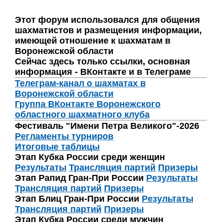
Этот форум использовался для общения
шахматистов и размещения информации,
имеющей отношение к шахматам в
Воронежской области
Сейчас здесь только ссылки, основная
информация - ВКонтакте и в Телеграме
Телеграм-канал о шахматах в
Воронежской области
Группа ВКонтакте Воронежского
областного шахматного клуба
Фестиваль "Имени Петра Великого"-2026
Регламенты турниров
Итоговые таблицы
Этап Кубка России среди женщин
Результаты
Трансляция партий
Призеры
Этап Рапид Гран-При России
Результаты
Трансляция партий
Призеры
Этап Блиц Гран-При России
Результаты
Трансляция партий
Призеры
Этап Кубка России среди мужчин