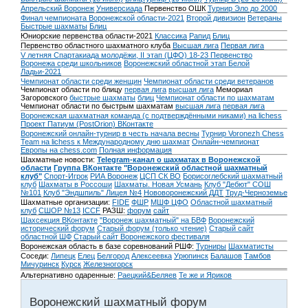
Апрельский Воронеж
Универсиада
Первенство ОШК
Турнир Эло до 2000
Финал чемпионата Воронежской области-2021
Второй дивизион
Ветераны
Быстрые шахматы
Блиц
Юниорские первенства области-2021
Классика
Рапид
Блиц
Первенство областного шахматного клуба
Высшая лига
Первая лига
V летняя Спартакиада молодёжи, II этап (ЦФО) 18-23
Первенство
Воронежа среди школьников
Воронежский областной этап Белой
Ладьи-2021
Чемпионат области среди женщин
Чемпионат области среди ветеранов
Чемпионат области по блицу
первая лига
высшая лига
Мемориал
Загоровского
быстрые шахматы
блиц
Чемпионат области по шахматам
Чемпионат области по быстрым шахматам
высшая лига
первая лига
Воронежская шахматная команда (с подтверждёнными никами) на lichess
Проект Патиум (PostOrion) ВКонтакте
Воронежский онлайн-турнир в честь начала весны
Турнир Voronezh Chess
Team на lichess к Международному дню шахмат
Онлайн-чемпионат
Европы на chess.com
Полная информация
Шахматные новости:
Telegram-канал о шахматах в Воронежской
области
Группа ВКонтакте "Воронежский областной шахматный
клуб"
Спорт-Игрок
РИА Воронеж
ЦСП СК ВО
Борисоглебский шахматный
клуб
Шахматы в Россоши
Шахматы. Новая Усмань
Клуб "Дебют" СОШ
№101
Клуб "Эндшпиль" Лицея №4
Нововоронежский ДДТ
Труд-Черноземье
Шахматные организации:
FIDE
ФШР
МШФ ЦФО
Областной шахматный
клуб
СШОР №13
ICCF
РАЗШ:
форум
сайт
Шахсекция ВКонтакте
"Воронеж шахматный" на БВФ
Воронежский
исторический форум
Cтарый форум (только чтение)
Старый сайт
областной ШФ
Старый сайт Воронежского фестиваля
Воронежская область в базе соревнований РШФ:
Турниры
Шахматисты
Соседи:
Липецк
Елец
Белгород
Алексеевка
Урюпинск
Балашов
Тамбов
Мичуринск
Курск
Железногорск
Альтернативно одаренные:
Раецкий&Беляев
Те же и Яриков
Воронежский шахматный форум