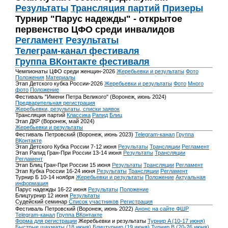
Результаты
Трансляция партий
Призеры
Турнир "Парус надежды" - открытое
первенство ЦФО среди инвалидов
Регламент
Результаты
Телеграм-канал фестиваля
Группа ВКонтакте фестиваля
Чемпионаты ЦФО среди женщин-2026
Жеребьевки и результаты
Фото
Положения
Материалы
Этап Детского кубка России-2026
Жеребьевки и результаты
Фото
Много
фото
Положение
Фестиваль "Имени Петра Великого" (Воронеж, июнь 2024)
Предварительная регистрация
Жеребьевки, результаты, списки заявок
Трансляция партий
Классика
Рапид
Блиц
Этап ДКР (Воронеж, май 2024)
Жеребьевки и результаты
Фестиваль Петровский (Воронеж, июнь 2023)
Telegram-канал
Группа
ВКонтакте
Этап Детского Кубка России 7-12 июня
Результаты
Трансляции
Регламент
Этап Рапид Гран-При России 13-14 июня
Результаты
Трансляции
Регламент
Этап Блиц Гран-При России 15 июня
Результаты
Трансляции
Регламент
Этап Кубка России 16-24 июня
Результаты
Трансляции
Регламент
Турнир Б 10-14 ноября
Жеребьевки и результаты
Положение
Актуальная
информация
Парус надежды 16-22 июня
Результаты
Положение
Блицтурнир 12 июня
Результаты
Судейский семинар
Список участников
Регистрация
Фестиваль Петровский (Воронеж, июнь 2022)
Анонс на сайте ФШР
Telegram-канал
Группа ВКонтакте
Форма для регистрации
Жеребьевки и результаты
Турнир A (10-17 июня)
Быстрые шахматы (18 июня)
Блицтурнир (19 июня)
Турнир B (20-26 июня)