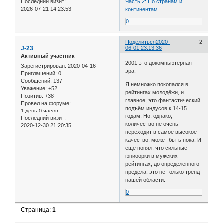
Последний визит:
Часть 2: По странам и
2026-07-21 14:23:53
континентам
0
Поделиться
2020-
2
J-23
06-01 23:13:36
Активный участник
2001 это докомпьютерная
Зарегистрирован
: 2020-04-16
эра.
Приглашений:
0
Сообщений:
137
Я немножко покопался в
Уважение:
+52
рейтингах молодёжи, и
Позитив:
+38
главное, это фантастический
Провел на форуме:
подъём индусов к 14-15
1 день 0 часов
годам. Но, однако,
Последний визит:
количество не очень
2020-12-30 21:20:35
переходит в самое высокое
качество, может быть пока. И
ещё понял, что сильные
юниоорки в мужских
рейтингах, до определенного
предела, это не только тренд
нашей области.
0
Страница:
1