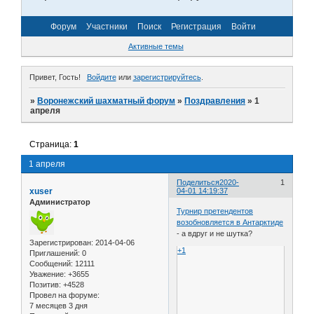
Форум
Участники
Поиск
Регистрация
Войти
Активные темы
Привет, Гость!
Войдите
или
зарегистрируйтесь
.
»
Воронежский шахматный форум
»
Поздравления
»
1
апреля
Страница:
1
1 апреля
Поделиться
2020-
1
xuser
04-01 14:19:37
Администратор
Турнир претендентов
возобновляется в Антарктиде
- а вдруг и не шутка?
Зарегистрирован
: 2014-04-06
+1
Приглашений:
0
Сообщений:
12111
Уважение:
+3655
Позитив:
+4528
Провел на форуме:
7 месяцев 3 дня