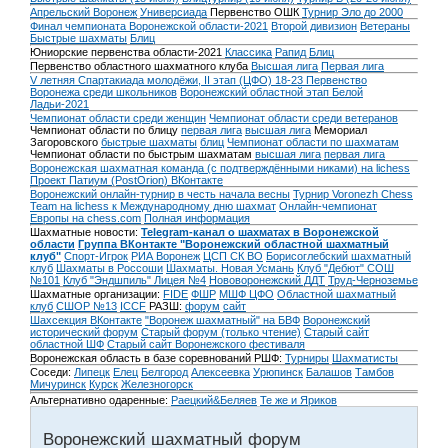
Апрельский Воронеж
Универсиада
Первенство ОШК
Турнир Эло до 2000
Финал чемпионата Воронежской области-2021
Второй дивизион
Ветераны
Быстрые шахматы
Блиц
Юниорские первенства области-2021
Классика
Рапид
Блиц
Первенство областного шахматного клуба
Высшая лига
Первая лига
V летняя Спартакиада молодёжи, II этап (ЦФО) 18-23
Первенство
Воронежа среди школьников
Воронежский областной этап Белой
Ладьи-2021
Чемпионат области среди женщин
Чемпионат области среди ветеранов
Чемпионат области по блицу
первая лига
высшая лига
Мемориал
Загоровского
быстрые шахматы
блиц
Чемпионат области по шахматам
Чемпионат области по быстрым шахматам
высшая лига
первая лига
Воронежская шахматная команда (с подтверждёнными никами) на lichess
Проект Патиум (PostOrion) ВКонтакте
Воронежский онлайн-турнир в честь начала весны
Турнир Voronezh Chess
Team на lichess к Международному дню шахмат
Онлайн-чемпионат
Европы на chess.com
Полная информация
Шахматные новости:
Telegram-канал о шахматах в Воронежской
области
Группа ВКонтакте "Воронежский областной шахматный
клуб"
Спорт-Игрок
РИА Воронеж
ЦСП СК ВО
Борисоглебский шахматный
клуб
Шахматы в Россоши
Шахматы. Новая Усмань
Клуб "Дебют" СОШ
№101
Клуб "Эндшпиль" Лицея №4
Нововоронежский ДДТ
Труд-Черноземье
Шахматные организации:
FIDE
ФШР
МШФ ЦФО
Областной шахматный
клуб
СШОР №13
ICCF
РАЗШ:
форум
сайт
Шахсекция ВКонтакте
"Воронеж шахматный" на БВФ
Воронежский
исторический форум
Cтарый форум (только чтение)
Старый сайт
областной ШФ
Старый сайт Воронежского фестиваля
Воронежская область в базе соревнований РШФ:
Турниры
Шахматисты
Соседи:
Липецк
Елец
Белгород
Алексеевка
Урюпинск
Балашов
Тамбов
Мичуринск
Курск
Железногорск
Альтернативно одаренные:
Раецкий&Беляев
Те же и Яриков
Воронежский шахматный форум