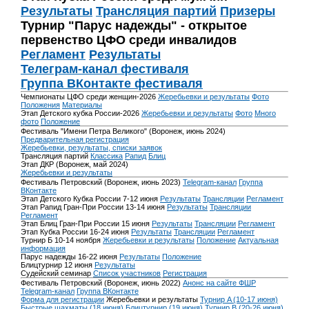
Результаты
Трансляция партий
Призеры
Турнир "Парус надежды" - открытое
первенство ЦФО среди инвалидов
Регламент
Результаты
Телеграм-канал фестиваля
Группа ВКонтакте фестиваля
Чемпионаты ЦФО среди женщин-2026
Жеребьевки и результаты
Фото
Положения
Материалы
Этап Детского кубка России-2026
Жеребьевки и результаты
Фото
Много
фото
Положение
Фестиваль "Имени Петра Великого" (Воронеж, июнь 2024)
Предварительная регистрация
Жеребьевки, результаты, списки заявок
Трансляция партий
Классика
Рапид
Блиц
Этап ДКР (Воронеж, май 2024)
Жеребьевки и результаты
Фестиваль Петровский (Воронеж, июнь 2023)
Telegram-канал
Группа
ВКонтакте
Этап Детского Кубка России 7-12 июня
Результаты
Трансляции
Регламент
Этап Рапид Гран-При России 13-14 июня
Результаты
Трансляции
Регламент
Этап Блиц Гран-При России 15 июня
Результаты
Трансляции
Регламент
Этап Кубка России 16-24 июня
Результаты
Трансляции
Регламент
Турнир Б 10-14 ноября
Жеребьевки и результаты
Положение
Актуальная
информация
Парус надежды 16-22 июня
Результаты
Положение
Блицтурнир 12 июня
Результаты
Судейский семинар
Список участников
Регистрация
Фестиваль Петровский (Воронеж, июнь 2022)
Анонс на сайте ФШР
Telegram-канал
Группа ВКонтакте
Форма для регистрации
Жеребьевки и результаты
Турнир A (10-17 июня)
Быстрые шахматы (18 июня)
Блицтурнир (19 июня)
Турнир B (20-26 июня)