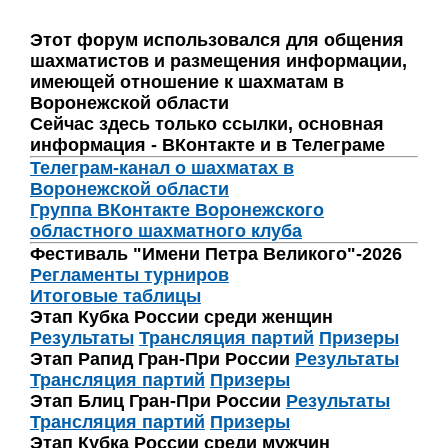
Этот форум использовался для общения
шахматистов и размещения информации,
имеющей отношение к шахматам в
Воронежской области
Сейчас здесь только ссылки, основная
информация - ВКонтакте и в Телеграме
Телеграм-канал о шахматах в
Воронежской области
Группа ВКонтакте Воронежского
областного шахматного клуба
Фестиваль "Имени Петра Великого"-2026
Регламенты турниров
Итоговые таблицы
Этап Кубка России среди женщин
Результаты
Трансляция партий
Призеры
Этап Рапид Гран-При России
Результаты
Трансляция партий
Призеры
Этап Блиц Гран-При России
Результаты
Трансляция партий
Призеры
Этап Кубка России среди мужчин