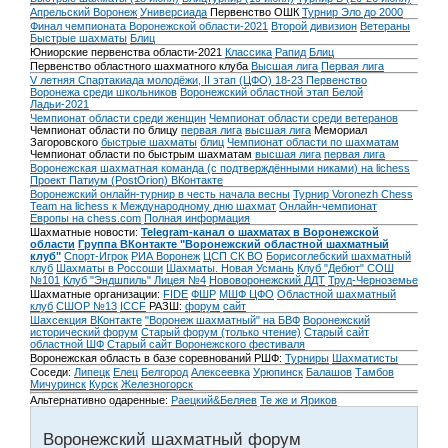
Апрельский Воронеж
Универсиада
Первенство ОШК
Турнир Эло до 2000
Финал чемпионата Воронежской области-2021
Второй дивизион
Ветераны
Быстрые шахматы
Блиц
Юниорские первенства области-2021
Классика
Рапид
Блиц
Первенство областного шахматного клуба
Высшая лига
Первая лига
V летняя Спартакиада молодёжи, II этап (ЦФО) 18-23
Первенство
Воронежа среди школьников
Воронежский областной этап Белой
Ладьи-2021
Чемпионат области среди женщин
Чемпионат области среди ветеранов
Чемпионат области по блицу
первая лига
высшая лига
Мемориал
Загоровского
быстрые шахматы
блиц
Чемпионат области по шахматам
Чемпионат области по быстрым шахматам
высшая лига
первая лига
Воронежская шахматная команда (с подтверждёнными никами) на lichess
Проект Патиум (PostOrion) ВКонтакте
Воронежский онлайн-турнир в честь начала весны
Турнир Voronezh Chess
Team на lichess к Международному дню шахмат
Онлайн-чемпионат
Европы на chess.com
Полная информация
Шахматные новости:
Telegram-канал о шахматах в Воронежской
области
Группа ВКонтакте "Воронежский областной шахматный
клуб"
Спорт-Игрок
РИА Воронеж
ЦСП СК ВО
Борисоглебский шахматный
клуб
Шахматы в Россоши
Шахматы. Новая Усмань
Клуб "Дебют" СОШ
№101
Клуб "Эндшпиль" Лицея №4
Нововоронежский ДДТ
Труд-Черноземье
Шахматные организации:
FIDE
ФШР
МШФ ЦФО
Областной шахматный
клуб
СШОР №13
ICCF
РАЗШ:
форум
сайт
Шахсекция ВКонтакте
"Воронеж шахматный" на БВФ
Воронежский
исторический форум
Cтарый форум (только чтение)
Старый сайт
областной ШФ
Старый сайт Воронежского фестиваля
Воронежская область в базе соревнований РШФ:
Турниры
Шахматисты
Соседи:
Липецк
Елец
Белгород
Алексеевка
Урюпинск
Балашов
Тамбов
Мичуринск
Курск
Железногорск
Альтернативно одаренные:
Раецкий&Беляев
Те же и Яриков
Воронежский шахматный форум