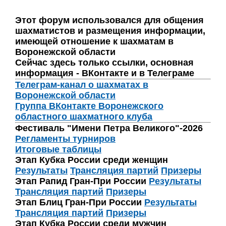
Этот форум использовался для общения
шахматистов и размещения информации,
имеющей отношение к шахматам в
Воронежской области
Сейчас здесь только ссылки, основная
информация - ВКонтакте и в Телеграме
Телеграм-канал о шахматах в
Воронежской области
Группа ВКонтакте Воронежского
областного шахматного клуба
Фестиваль "Имени Петра Великого"-2026
Регламенты турниров
Итоговые таблицы
Этап Кубка России среди женщин
Результаты
Трансляция партий
Призеры
Этап Рапид Гран-При России
Результаты
Трансляция партий
Призеры
Этап Блиц Гран-При России
Результаты
Трансляция партий
Призеры
Этап Кубка России среди мужчин