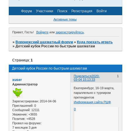
Форум
Участники
Поиск
Регистрация
Войти
Активные темы
Привет, Гость!
Войдите
или
зарегистрируйтесь
.
»
Воронежский шахматный форум
»
Куда поехать играть
»
Детский кубок России по быстрым шахматам
Страница:
1
Детский кубок России по быстрым шахматам
Поделиться
2020-
1
xuser
03-04 15:13:33
Администратор
Екатеринбург, 16-19 марта,
параллельно с турниром
претендентов
Зарегистрирован
: 2014-04-06
Информация сайта РШФ
Приглашений:
0
0
Сообщений:
12111
Уважение:
+3655
Позитив:
+4528
Провел на форуме:
7 месяцев 3 дня