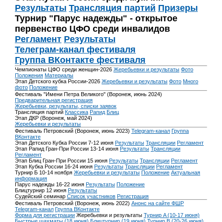
Результаты
Трансляция партий
Призеры
Турнир "Парус надежды" - открытое
первенство ЦФО среди инвалидов
Регламент
Результаты
Телеграм-канал фестиваля
Группа ВКонтакте фестиваля
Чемпионаты ЦФО среди женщин-2026
Жеребьевки и результаты
Фото
Положения
Материалы
Этап Детского кубка России-2026
Жеребьевки и результаты
Фото
Много
фото
Положение
Фестиваль "Имени Петра Великого" (Воронеж, июнь 2024)
Предварительная регистрация
Жеребьевки, результаты, списки заявок
Трансляция партий
Классика
Рапид
Блиц
Этап ДКР (Воронеж, май 2024)
Жеребьевки и результаты
Фестиваль Петровский (Воронеж, июнь 2023)
Telegram-канал
Группа
ВКонтакте
Этап Детского Кубка России 7-12 июня
Результаты
Трансляции
Регламент
Этап Рапид Гран-При России 13-14 июня
Результаты
Трансляции
Регламент
Этап Блиц Гран-При России 15 июня
Результаты
Трансляции
Регламент
Этап Кубка России 16-24 июня
Результаты
Трансляции
Регламент
Турнир Б 10-14 ноября
Жеребьевки и результаты
Положение
Актуальная
информация
Парус надежды 16-22 июня
Результаты
Положение
Блицтурнир 12 июня
Результаты
Судейский семинар
Список участников
Регистрация
Фестиваль Петровский (Воронеж, июнь 2022)
Анонс на сайте ФШР
Telegram-канал
Группа ВКонтакте
Форма для регистрации
Жеребьевки и результаты
Турнир A (10-17 июня)
Быстрые шахматы (18 июня)
Блицтурнир (19 июня)
Турнир B (20-26 июня)