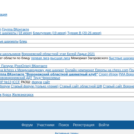
ация
л
Группа ВКонтакте
 шахматы (18 июня)
Блицтурнир (19 июня)
Турнир B (20-26 июня)
ые шахматы
Блиц
и школьников
Воронежский областной этап Белой Ладьи-2021
т области по блицу
первая лига
высшая лига
Мемориал Загоровского
быстрые шахма
 Патиум (PostOrion) ВКонтакте
на lichess к Международному дню шахмат
Онлайн-чемпионат Европы на chess.com
По
уппа ВКонтакте "Воронежский областной шахматный клуб"
Спорт-Игрок
РИА Воро
ововоронежский ДДТ
Труд-Черноземье
Р №13
ICCF
РАЗШ:
форум
сайт
 форум
Cтарый форум (только чтение)
Старый сайт областной ШФ
Старый сайт Ворон
к
Курск
Железногорск
Форум
Участники
Поиск
Регистрация
Войти
Активные темы