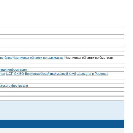
ты
блиц
Чемпионат области по шахматам
Чемпионат области по быстрым
лная информация
неж
ЦСП СК ВО
Борисоглебский шахматный клуб
Шахматы в Россоши
ежского фестиваля