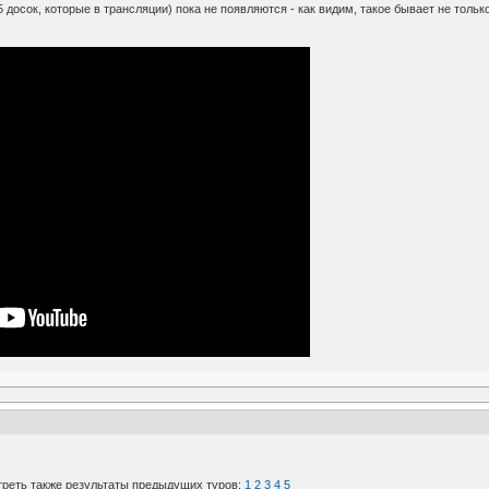
досок, которые в трансляции) пока не появляются - как видим, такое бывает не тольк
реть также результаты предыдущих туров:
1
2
3
4
5