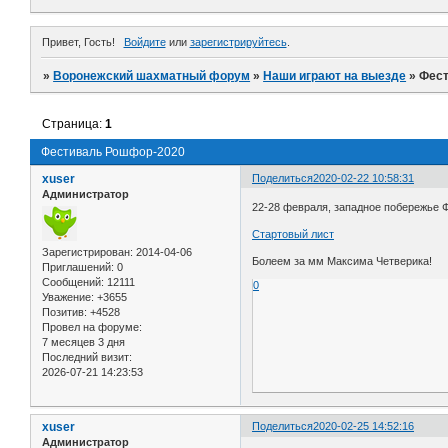
Привет, Гость!
Войдите
или
зарегистрируйтесь
.
»
Воронежский шахматный форум
»
Наши играют на выезде
»
Фест
Страница:
1
Фестиваль Рошфор-2020
xuser
Поделиться
2020-02-22 10:58:31
Администратор
22-28 февраля, западное побережье 
Стартовый лист
Зарегистрирован
: 2014-04-06
Болеем за мм Максима Четверика!
Приглашений:
0
Сообщений:
12111
0
Уважение:
+3655
Позитив:
+4528
Провел на форуме:
7 месяцев 3 дня
Последний визит:
2026-07-21 14:23:53
xuser
Поделиться
2020-02-25 14:52:16
Администратор