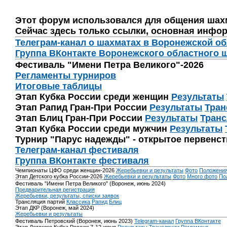
Этот форум использовался для общения шах
Сейчас здесь только ссылки, основная инфор
Телеграм-канал о шахматах в Воронежской о
Группа ВКонтакте Воронежского областного 
Фестиваль "Имени Петра Великого"-2026
Регламенты турниров
Итоговые таблицы
Этап Кубка России среди женщин
Результаты
Этап Рапид Гран-При России
Результаты
Тран
Этап Блиц Гран-При России
Результаты
Транс
Этап Кубка России среди мужчин
Результаты
Турнир "Парус надежды" - открытое первенс
Телеграм-канал фестиваля
Группа ВКонтакте фестиваля
Чемпионаты ЦФО среди женщин-2026
Жеребьевки и результаты
Фото
Положени
Этап Детского кубка России-2026
Жеребьевки и результаты
Фото
Много фото
По
Фестиваль "Имени Петра Великого" (Воронеж, июнь 2024)
Предварительная регистрация
Жеребьевки, результаты, списки заявок
Трансляция партий
Классика
Рапид
Блиц
Этап ДКР (Воронеж, май 2024)
Жеребьевки и результаты
Фестиваль Петровский (Воронеж, июнь 2023)
Telegram-канал
Группа ВКонтакте