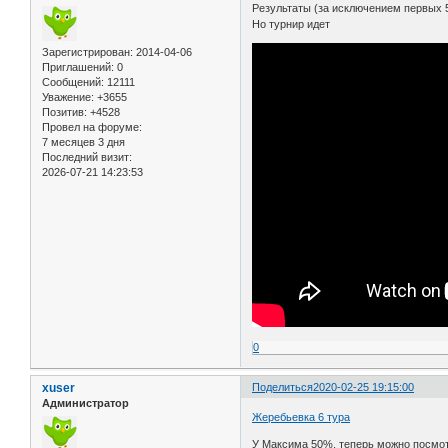
Результаты (за исключением первых 5 
Но турнир идет
Зарегистрирован
: 2014-04-06
Приглашений:
0
Сообщений:
12111
Уважение:
+3655
Позитив:
+4528
Провел на форуме:
7 месяцев 3 дня
Последний визит:
2026-07-21 14:23:53
0
xuser
Поделиться
2020-02-25 19:15:00
Администратор
Жеребьевка 6 тура
У Максима 50%, теперь можно посмот