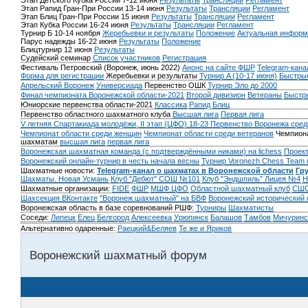
Этап Детского Кубка России 7-12 июня
Результаты
Трансляции
Регламент
Этап Рапид Гран-При России 13-14 июня
Результаты
Трансляции
Регламент
Этап Блиц Гран-При России 15 июня
Результаты
Трансляции
Регламент
Этап Кубка России 16-24 июня
Результаты
Трансляции
Регламент
Турнир Б 10-14 ноября
Жеребьевки и результаты
Положение
Актуальная информ
Парус надежды 16-22 июня
Результаты
Положение
Блицтурнир 12 июня
Результаты
Судейский семинар
Список участников
Регистрация
Фестиваль Петровский (Воронеж, июнь 2022)
Анонс на сайте ФШР
Telegram-кана
Форма для регистрации
Жеребьевки и результаты
Турнир A (10-17 июня)
Быстрые
Апрельский Воронеж
Универсиада
Первенство ОШК
Турнир Эло до 2000
Финал чемпионата Воронежской области-2021
Второй дивизион
Ветераны
Быстр
Юниорские первенства области-2021
Классика
Рапид
Блиц
Первенство областного шахматного клуба
Высшая лига
Первая лига
V летняя Спартакиада молодёжи, II этап (ЦФО) 18-23
Первенство Воронежа сред
Чемпионат области среди женщин
Чемпионат области среди ветеранов
Чемпиона
шахматам
высшая лига
первая лига
Воронежская шахматная команда (с подтверждёнными никами) на lichess
Проект
Воронежский онлайн-турнир в честь начала весны
Турнир Voronezh Chess Team 
Шахматные новости:
Telegram-канал о шахматах в Воронежской области
Гр
Шахматы. Новая Усмань
Клуб "Дебют" СОШ №101
Клуб "Эндшпиль" Лицея №4
Н
Шахматные организации:
FIDE
ФШР
МШФ ЦФО
Областной шахматный клуб
СШО
Шахсекция ВКонтакте
"Воронеж шахматный" на БВФ
Воронежский исторический
Воронежская область в базе соревнований РШФ:
Турниры
Шахматисты
Соседи:
Липецк
Елец
Белгород
Алексеевка
Урюпинск
Балашов
Тамбов
Мичуринс
Альтернативно одаренные:
Раецкий&Беляев
Те же и Яриков
Воронежский шахматный форум