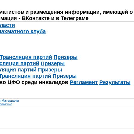
матистов и размещения информации, имеющей о
мация - ВКонтакте и в Телеграме
бласти
шахматного клуба
Трансляция партий
Призеры
сляция партий
Призеры
ляция партий
Призеры
Трансляция партий
Призеры
тво ЦФО среди инвалидов
Регламент
Результаты
я
Материалы
ложение