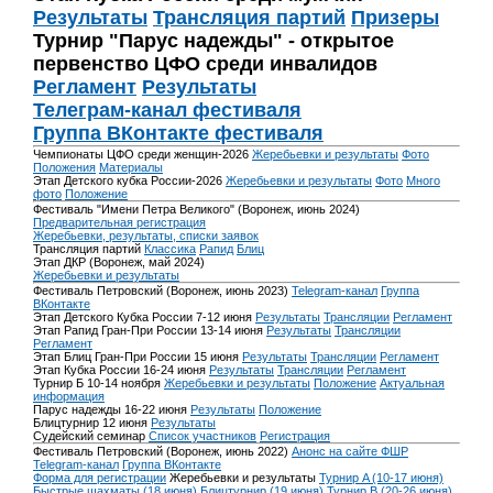
Результаты
Трансляция партий
Призеры
Турнир "Парус надежды" - открытое
первенство ЦФО среди инвалидов
Регламент
Результаты
Телеграм-канал фестиваля
Группа ВКонтакте фестиваля
Чемпионаты ЦФО среди женщин-2026
Жеребьевки и результаты
Фото
Положения
Материалы
Этап Детского кубка России-2026
Жеребьевки и результаты
Фото
Много
фото
Положение
Фестиваль "Имени Петра Великого" (Воронеж, июнь 2024)
Предварительная регистрация
Жеребьевки, результаты, списки заявок
Трансляция партий
Классика
Рапид
Блиц
Этап ДКР (Воронеж, май 2024)
Жеребьевки и результаты
Фестиваль Петровский (Воронеж, июнь 2023)
Telegram-канал
Группа
ВКонтакте
Этап Детского Кубка России 7-12 июня
Результаты
Трансляции
Регламент
Этап Рапид Гран-При России 13-14 июня
Результаты
Трансляции
Регламент
Этап Блиц Гран-При России 15 июня
Результаты
Трансляции
Регламент
Этап Кубка России 16-24 июня
Результаты
Трансляции
Регламент
Турнир Б 10-14 ноября
Жеребьевки и результаты
Положение
Актуальная
информация
Парус надежды 16-22 июня
Результаты
Положение
Блицтурнир 12 июня
Результаты
Судейский семинар
Список участников
Регистрация
Фестиваль Петровский (Воронеж, июнь 2022)
Анонс на сайте ФШР
Telegram-канал
Группа ВКонтакте
Форма для регистрации
Жеребьевки и результаты
Турнир A (10-17 июня)
Быстрые шахматы (18 июня)
Блицтурнир (19 июня)
Турнир B (20-26 июня)