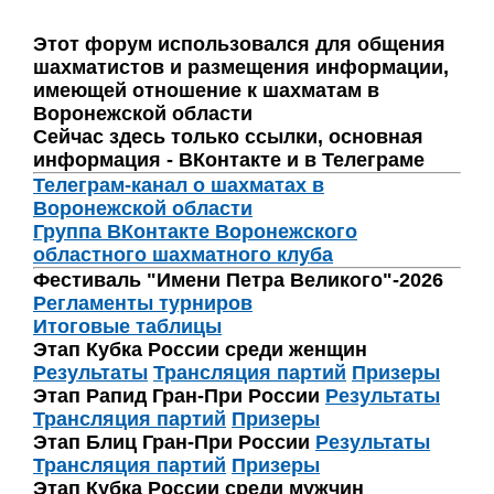
Этот форум использовался для общения
шахматистов и размещения информации,
имеющей отношение к шахматам в
Воронежской области
Сейчас здесь только ссылки, основная
информация - ВКонтакте и в Телеграме
Телеграм-канал о шахматах в
Воронежской области
Группа ВКонтакте Воронежского
областного шахматного клуба
Фестиваль "Имени Петра Великого"-2026
Регламенты турниров
Итоговые таблицы
Этап Кубка России среди женщин
Результаты
Трансляция партий
Призеры
Этап Рапид Гран-При России
Результаты
Трансляция партий
Призеры
Этап Блиц Гран-При России
Результаты
Трансляция партий
Призеры
Этап Кубка России среди мужчин