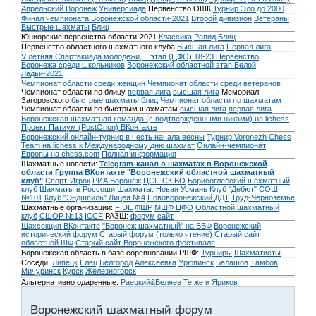
Апрельский Воронеж
Универсиада
Первенство ОШК
Турнир Эло до 2000
Финал чемпионата Воронежской области-2021
Второй дивизион
Ветераны
Быстрые шахматы
Блиц
Юниорские первенства области-2021
Классика
Рапид
Блиц
Первенство областного шахматного клуба
Высшая лига
Первая лига
V летняя Спартакиада молодёжи, II этап (ЦФО) 18-23
Первенство
Воронежа среди школьников
Воронежский областной этап Белой
Ладьи-2021
Чемпионат области среди женщин
Чемпионат области среди ветеранов
Чемпионат области по блицу
первая лига
высшая лига
Мемориал
Загоровского
быстрые шахматы
блиц
Чемпионат области по шахматам
Чемпионат области по быстрым шахматам
высшая лига
первая лига
Воронежская шахматная команда (с подтверждёнными никами) на lichess
Проект Патиум (PostOrion) ВКонтакте
Воронежский онлайн-турнир в честь начала весны
Турнир Voronezh Chess
Team на lichess к Международному дню шахмат
Онлайн-чемпионат
Европы на chess.com
Полная информация
Шахматные новости:
Telegram-канал о шахматах в Воронежской
области
Группа ВКонтакте "Воронежский областной шахматный
клуб"
Спорт-Игрок
РИА Воронеж
ЦСП СК ВО
Борисоглебский шахматный
клуб
Шахматы в Россоши
Шахматы. Новая Усмань
Клуб "Дебют" СОШ
№101
Клуб "Эндшпиль" Лицея №4
Нововоронежский ДДТ
Труд-Черноземье
Шахматные организации:
FIDE
ФШР
МШФ ЦФО
Областной шахматный
клуб
СШОР №13
ICCF
РАЗШ:
форум
сайт
Шахсекция ВКонтакте
"Воронеж шахматный" на БВФ
Воронежский
исторический форум
Cтарый форум (только чтение)
Старый сайт
областной ШФ
Старый сайт Воронежского фестиваля
Воронежская область в базе соревнований РШФ:
Турниры
Шахматисты
Соседи:
Липецк
Елец
Белгород
Алексеевка
Урюпинск
Балашов
Тамбов
Мичуринск
Курск
Железногорск
Альтернативно одаренные:
Раецкий&Беляев
Те же и Яриков
Воронежский шахматный форум