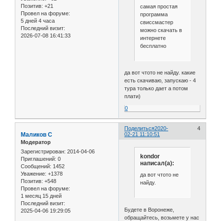
Позитив:
+21
самая простая
Провел на форуме:
программа
5 дней 4 часа
свиссмастер
Последний визит:
можно скачать в
2026-07-08 16:41:33
интернете
бесплатно
да вот чтото не найду. какие
есть скачиваю, запускаю - 4
тура только дает а потом
плати)
0
Поделиться
2020-
4
Маликов С
02-21 11:10:51
Модератор
Зарегистрирован
: 2014-04-06
kondor
Приглашений:
0
написал(а):
Сообщений:
1452
Уважение:
+1378
да вот чтото не
Позитив:
+548
найду.
Провел на форуме:
1 месяц 15 дней
Последний визит:
Будете в Воронеже,
2025-04-06 19:29:05
обращайтесь, возьмете у нас