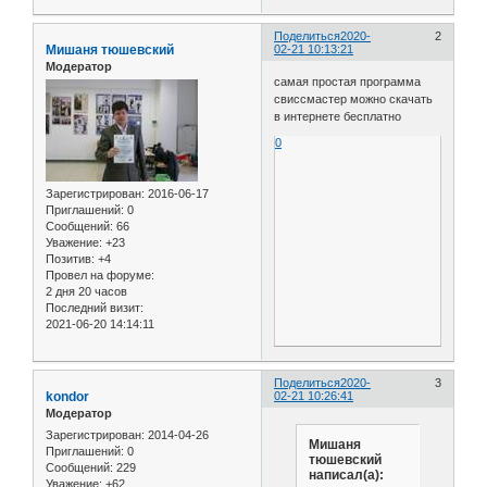
Поделиться
2020-
2
Мишаня тюшевский
02-21 10:13:21
Модератор
самая простая программа
свиссмастер можно скачать
в интернете бесплатно
0
Зарегистрирован
: 2016-06-17
Приглашений:
0
Сообщений:
66
Уважение:
+23
Позитив:
+4
Провел на форуме:
2 дня 20 часов
Последний визит:
2021-06-20 14:14:11
Поделиться
2020-
3
kondor
02-21 10:26:41
Модератор
Зарегистрирован
: 2014-04-26
Мишаня
Приглашений:
0
тюшевский
Сообщений:
229
написал(а):
Уважение:
+62