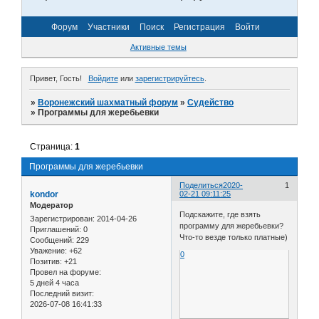
Форум
Участники
Поиск
Регистрация
Войти
Активные темы
Привет, Гость!
Войдите
или
зарегистрируйтесь
.
»
Воронежский шахматный форум
»
Судейство
»
Программы для жеребьевки
Страница:
1
Программы для жеребьевки
Поделиться
2020-
1
kondor
02-21 09:11:25
Модератор
Подскажите, где взять
Зарегистрирован
: 2014-04-26
программу для жеребьевки?
Приглашений:
0
Что-то везде только платные)
Сообщений:
229
Уважение:
+62
0
Позитив:
+21
Провел на форуме:
5 дней 4 часа
Последний визит:
2026-07-08 16:41:33