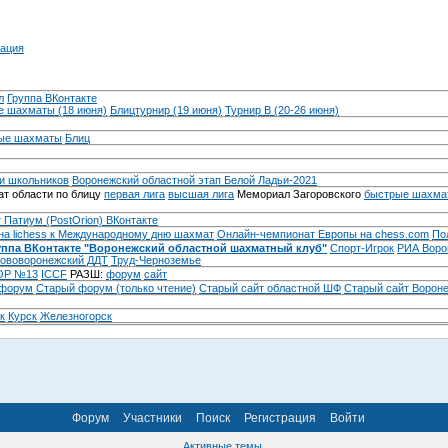
ация
л
Группа ВКонтакте
 шахматы (18 июня)
Блицтурнир (19 июня)
Турнир B (20-26 июня)
ые шахматы
Блиц
и школьников
Воронежский областной этап Белой Ладьи-2021
т области по блицу
первая лига
высшая лига
Мемориал Загоровского
быстрые шахма
 Патиум (PostOrion) ВКонтакте
на lichess к Международному дню шахмат
Онлайн-чемпионат Европы на chess.com
По
уппа ВКонтакте "Воронежский областной шахматный клуб"
Спорт-Игрок
РИА Воро
ововоронежский ДДТ
Труд-Черноземье
Р №13
ICCF
РАЗШ:
форум
сайт
 форум
Cтарый форум (только чтение)
Старый сайт областной ШФ
Старый сайт Ворон
к
Курск
Железногорск
Форум
Участники
Поиск
Регистрация
Войти
Активные темы