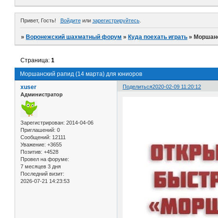
Привет, Гость!
Войдите
или
зарегистрируйтесь
.
»
Воронежский шахматный форум
»
Куда поехать играть
»
Моршанс
Страница:
1
Моршанский рапид (14 марта) для юниоров
xuser
Поделиться
2020-02-09 11:20:12
Администратор
Зарегистрирован
: 2014-04-06
Приглашений:
0
Сообщений:
12111
Уважение:
+3655
Позитив:
+4528
Провел на форуме:
7 месяцев 3 дня
Последний визит:
2026-07-21 14:23:53