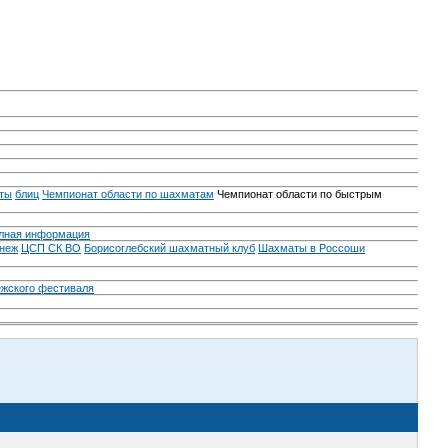
ты
блиц
Чемпионат области по шахматам
Чемпионат области по быстрым
лная информация
неж
ЦСП СК ВО
Борисоглебский шахматный клуб
Шахматы в Россоши
ежского фестиваля