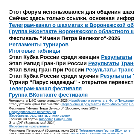
Этот форум использовался для общения шах
Сейчас здесь только ссылки, основная инфор
Телеграм-канал о шахматах в Воронежской о
Группа ВКонтакте Воронежского областного 
Фестиваль "Имени Петра Великого"-2026
Регламенты турниров
Итоговые таблицы
Этап Кубка России среди женщин
Результаты
Этап Рапид Гран-При России
Результаты
Тран
Этап Блиц Гран-При России
Результаты
Транс
Этап Кубка России среди мужчин
Результаты
Турнир "Парус надежды" - открытое первенс
Телеграм-канал фестиваля
Группа ВКонтакте фестиваля
Чемпионаты ЦФО среди женщин-2026
Жеребьевки и результаты
Фото
Положени
Этап Детского кубка России-2026
Жеребьевки и результаты
Фото
Много фото
По
Фестиваль "Имени Петра Великого" (Воронеж, июнь 2024)
Предварительная регистрация
Жеребьевки, результаты, списки заявок
Трансляция партий
Классика
Рапид
Блиц
Этап ДКР (Воронеж, май 2024)
Жеребьевки и результаты
Фестиваль Петровский (Воронеж, июнь 2023)
Telegram-канал
Группа ВКонтакте