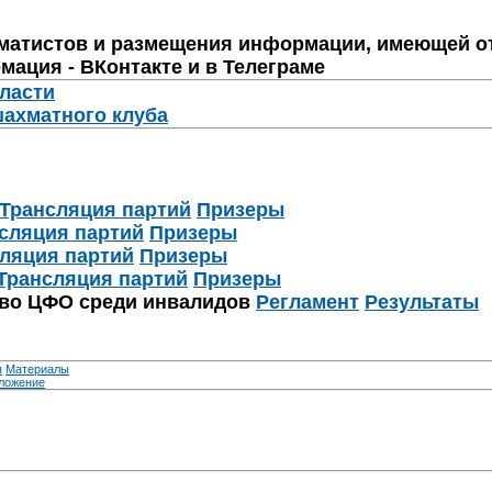
матистов и размещения информации, имеющей о
мация - ВКонтакте и в Телеграме
бласти
шахматного клуба
Трансляция партий
Призеры
сляция партий
Призеры
ляция партий
Призеры
Трансляция партий
Призеры
тво ЦФО среди инвалидов
Регламент
Результаты
я
Материалы
ложение