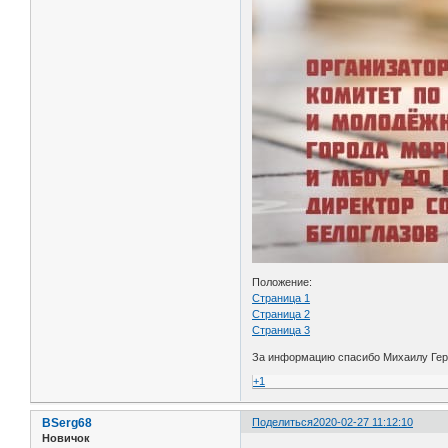
Положение:
Страница 1
Страница 2
Страница 3
За информацию спасибо Михаилу Ге
+1
BSerg68
Поделиться
2020-02-27 11:12:10
Новичок