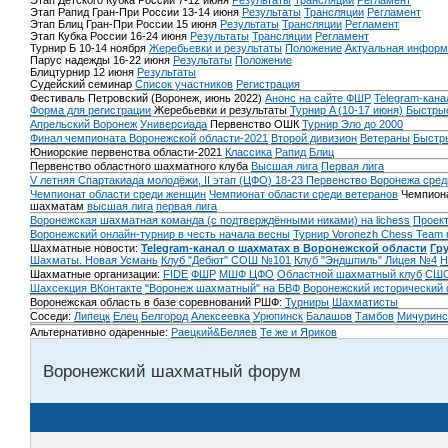
Этап Детского Кубка России 7-12 июня
Результаты
Трансляции
Регламент
Этап Рапид Гран-При России 13-14 июня
Результаты
Трансляции
Регламент
Этап Блиц Гран-При России 15 июня
Результаты
Трансляции
Регламент
Этап Кубка России 16-24 июня
Результаты
Трансляции
Регламент
Турнир Б 10-14 ноября
Жеребьевки и результаты
Положение
Актуальная информ
Парус надежды 16-22 июня
Результаты
Положение
Блицтурнир 12 июня
Результаты
Судейский семинар
Список участников
Регистрация
Фестиваль Петровский (Воронеж, июнь 2022)
Анонс на сайте ФШР
Telegram-кана
Форма для регистрации
Жеребьевки и результаты
Турнир A (10-17 июня)
Быстрые
Апрельский Воронеж
Универсиада
Первенство ОШК
Турнир Эло до 2000
Финал чемпионата Воронежской области-2021
Второй дивизион
Ветераны
Быстр
Юниорские первенства области-2021
Классика
Рапид
Блиц
Первенство областного шахматного клуба
Высшая лига
Первая лига
V летняя Спартакиада молодёжи, II этап (ЦФО) 18-23
Первенство Воронежа сред
Чемпионат области среди женщин
Чемпионат области среди ветеранов
Чемпиона
шахматам
высшая лига
первая лига
Воронежская шахматная команда (с подтверждёнными никами) на lichess
Проект
Воронежский онлайн-турнир в честь начала весны
Турнир Voronezh Chess Team 
Шахматные новости:
Telegram-канал о шахматах в Воронежской области
Гр
Шахматы. Новая Усмань
Клуб "Дебют" СОШ №101
Клуб "Эндшпиль" Лицея №4
Н
Шахматные организации:
FIDE
ФШР
МШФ ЦФО
Областной шахматный клуб
СШО
Шахсекция ВКонтакте
"Воронеж шахматный" на БВФ
Воронежский исторический
Воронежская область в базе соревнований РШФ:
Турниры
Шахматисты
Соседи:
Липецк
Елец
Белгород
Алексеевка
Урюпинск
Балашов
Тамбов
Мичуринс
Альтернативно одаренные:
Раецкий&Беляев
Те же и Яриков
Воронежский шахматный форум