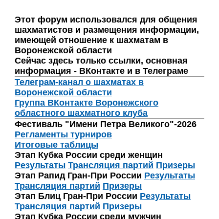
Этот форум использовался для общения
шахматистов и размещения информации,
имеющей отношение к шахматам в
Воронежской области
Сейчас здесь только ссылки, основная
информация - ВКонтакте и в Телеграме
Телеграм-канал о шахматах в
Воронежской области
Группа ВКонтакте Воронежского
областного шахматного клуба
Фестиваль "Имени Петра Великого"-2026
Регламенты турниров
Итоговые таблицы
Этап Кубка России среди женщин
Результаты
Трансляция партий
Призеры
Этап Рапид Гран-При России
Результаты
Трансляция партий
Призеры
Этап Блиц Гран-При России
Результаты
Трансляция партий
Призеры
Этап Кубка России среди мужчин