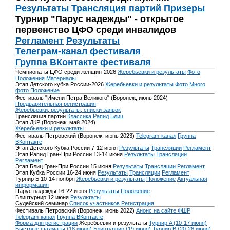
Результаты
Трансляция партий
Призеры
Турнир "Парус надежды" - открытое
первенство ЦФО среди инвалидов
Регламент
Результаты
Телеграм-канал фестиваля
Группа ВКонтакте фестиваля
Чемпионаты ЦФО среди женщин-2026
Жеребьевки и результаты
Фото
Положения
Материалы
Этап Детского кубка России-2026
Жеребьевки и результаты
Фото
Много
фото
Положение
Фестиваль "Имени Петра Великого" (Воронеж, июнь 2024)
Предварительная регистрация
Жеребьевки, результаты, списки заявок
Трансляция партий
Классика
Рапид
Блиц
Этап ДКР (Воронеж, май 2024)
Жеребьевки и результаты
Фестиваль Петровский (Воронеж, июнь 2023)
Telegram-канал
Группа
ВКонтакте
Этап Детского Кубка России 7-12 июня
Результаты
Трансляции
Регламент
Этап Рапид Гран-При России 13-14 июня
Результаты
Трансляции
Регламент
Этап Блиц Гран-При России 15 июня
Результаты
Трансляции
Регламент
Этап Кубка России 16-24 июня
Результаты
Трансляции
Регламент
Турнир Б 10-14 ноября
Жеребьевки и результаты
Положение
Актуальная
информация
Парус надежды 16-22 июня
Результаты
Положение
Блицтурнир 12 июня
Результаты
Судейский семинар
Список участников
Регистрация
Фестиваль Петровский (Воронеж, июнь 2022)
Анонс на сайте ФШР
Telegram-канал
Группа ВКонтакте
Форма для регистрации
Жеребьевки и результаты
Турнир A (10-17 июня)
Быстрые шахматы (18 июня)
Блицтурнир (19 июня)
Турнир B (20-26 июня)