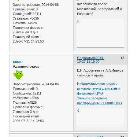
численности после
Зарегистрирован
: 2014-04-06
Московской, Белгородской и
Приглашений:
0
Сообщений:
12111
Рязанской
Уважение:
+3655
0
Позитив:
+4528
Провел на форуме:
7 месяцев 3 дня
Последний визит:
2026-07-21 14:23:53
Поделиться
2014-
13
xuser
10-27 12:19:00
Администратор
В.И.Афромеев vs А.А.Иванов
- взносы и призы
Информационное письмо
Зарегистрирован
: 2014-04-06
руководителям шахматных
Приглашений:
0
Сообщений:
12111
федераций ЦФО
Уважение:
+3655
Заочное заседание
Позитив:
+4528
президиума АОО МШФ ЦФО
Провел на форуме:
0
7 месяцев 3 дня
Последний визит:
2026-07-21 14:23:53