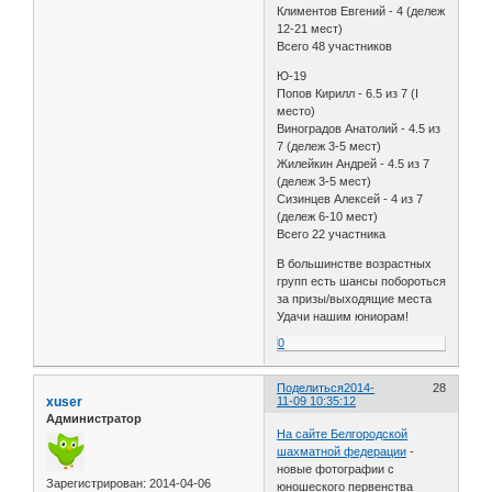
Климентов Евгений - 4 (дележ
12-21 мест)
Всего 48 участников
Ю-19
Попов Кирилл - 6.5 из 7 (I
место)
Виноградов Анатолий - 4.5 из
7 (дележ 3-5 мест)
Жилейкин Андрей - 4.5 из 7
(дележ 3-5 мест)
Сизинцев Алексей - 4 из 7
(дележ 6-10 мест)
Всего 22 участника
В большинстве возрастных
групп есть шансы побороться
за призы/выходящие места
Удачи нашим юниорам!
0
Поделиться
2014-
28
xuser
11-09 10:35:12
Администратор
На сайте Белгородской
шахматной федерации
-
новые фотографии с
Зарегистрирован
: 2014-04-06
юношеского первенства