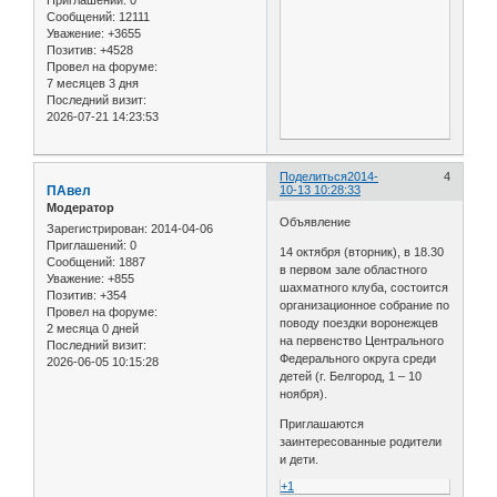
Сообщений:
12111
Уважение:
+3655
Позитив:
+4528
Провел на форуме:
7 месяцев 3 дня
Последний визит:
2026-07-21 14:23:53
Поделиться
2014-
4
ПАвел
10-13 10:28:33
Модератор
Объявление
Зарегистрирован
: 2014-04-06
Приглашений:
0
14 октября (вторник), в 18.30
Сообщений:
1887
в первом зале областного
Уважение:
+855
шахматного клуба, состоится
Позитив:
+354
организационное собрание по
Провел на форуме:
поводу поездки воронежцев
2 месяца 0 дней
на первенство Центрального
Последний визит:
Федерального округа среди
2026-06-05 10:15:28
детей (г. Белгород, 1 – 10
ноября).
Приглашаются
заинтересованные родители
и дети.
+1