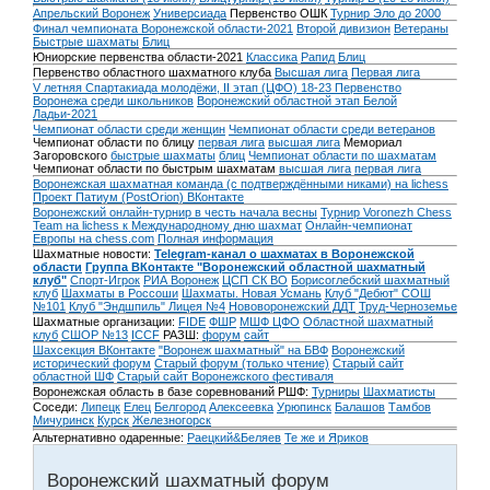
Апрельский Воронеж
Универсиада
Первенство ОШК
Турнир Эло до 2000
Финал чемпионата Воронежской области-2021
Второй дивизион
Ветераны
Быстрые шахматы
Блиц
Юниорские первенства области-2021
Классика
Рапид
Блиц
Первенство областного шахматного клуба
Высшая лига
Первая лига
V летняя Спартакиада молодёжи, II этап (ЦФО) 18-23
Первенство
Воронежа среди школьников
Воронежский областной этап Белой
Ладьи-2021
Чемпионат области среди женщин
Чемпионат области среди ветеранов
Чемпионат области по блицу
первая лига
высшая лига
Мемориал
Загоровского
быстрые шахматы
блиц
Чемпионат области по шахматам
Чемпионат области по быстрым шахматам
высшая лига
первая лига
Воронежская шахматная команда (с подтверждёнными никами) на lichess
Проект Патиум (PostOrion) ВКонтакте
Воронежский онлайн-турнир в честь начала весны
Турнир Voronezh Chess
Team на lichess к Международному дню шахмат
Онлайн-чемпионат
Европы на chess.com
Полная информация
Шахматные новости:
Telegram-канал о шахматах в Воронежской
области
Группа ВКонтакте "Воронежский областной шахматный
клуб"
Спорт-Игрок
РИА Воронеж
ЦСП СК ВО
Борисоглебский шахматный
клуб
Шахматы в Россоши
Шахматы. Новая Усмань
Клуб "Дебют" СОШ
№101
Клуб "Эндшпиль" Лицея №4
Нововоронежский ДДТ
Труд-Черноземье
Шахматные организации:
FIDE
ФШР
МШФ ЦФО
Областной шахматный
клуб
СШОР №13
ICCF
РАЗШ:
форум
сайт
Шахсекция ВКонтакте
"Воронеж шахматный" на БВФ
Воронежский
исторический форум
Cтарый форум (только чтение)
Старый сайт
областной ШФ
Старый сайт Воронежского фестиваля
Воронежская область в базе соревнований РШФ:
Турниры
Шахматисты
Соседи:
Липецк
Елец
Белгород
Алексеевка
Урюпинск
Балашов
Тамбов
Мичуринск
Курск
Железногорск
Альтернативно одаренные:
Раецкий&Беляев
Те же и Яриков
Воронежский шахматный форум