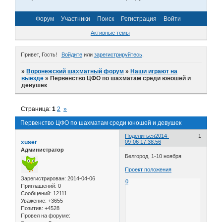
Форум
Участники
Поиск
Регистрация
Войти
Активные темы
Привет, Гость!
Войдите
или
зарегистрируйтесь
.
»
Воронежский шахматный форум
»
Наши играют на
выезде
»
Первенство ЦФО по шахматам среди юношей и
девушек
Страница:
1
2
»
Первенство ЦФО по шахматам среди юношей и девушек
Поделиться
2014-
1
xuser
09-06 17:38:56
Администратор
Белгород, 1-10 ноября
Проект положения
Зарегистрирован
: 2014-04-06
0
Приглашений:
0
Сообщений:
12111
Уважение:
+3655
Позитив:
+4528
Провел на форуме: