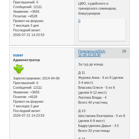
Приглашений:
0
ЦФО, судейского и
Сообщений:
12111
тренерского семинаров,
Уважение:
+3655
блицтурниров
Позитив:
+4528
Провел на форуме:
0
7 месяцев 3 дня
Последний визит:
2026-07-21 14:23:53
Поделиться
2014-
29
xuser
11-09 22:33:30
Администратор
За тур до конца
Д-11
Журова Анна - 6 из 8 (дележ
Зарегистрирован
: 2014-04-06
3-4 мест)
Приглашений:
0
Сообщений:
12111
Власова Олеся - 5 из 8
Уважение:
+3655
(дележ 9-12 мест)
Позитив:
+4528
Локтева Влада - 4
Провел на форуме:
Всего 40 участниц
7 месяцев 3 дня
Последний визит:
Д-13
2026-07-21 14:23:53
Шестакова Екатерина - 5 из 8
(дележ 6-9 мест)
Бадрутдинова Дарья - 3.5
Всего 33 участницы
Д-15