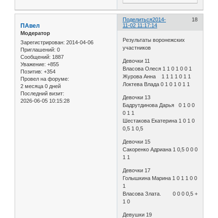
Поделиться
2014-
18
ПАвел
11-02 11:17:14
Модератор
Результаты воронежских
Зарегистрирован
: 2014-04-06
участников
Приглашений:
0
Сообщений:
1887
Девочки 11
Уважение:
+855
Власова Олеся 1 1 0 1 0 0 1
Позитив:
+354
Журова Анна 1 1 1 1 0 1 1
Провел на форуме:
Локтева Влада 0 1 0 1 0 1 1
2 месяца 0 дней
Последний визит:
Девочки 13
2026-06-05 10:15:28
Бадрутдинова Дарья 0 1 0 0
0 1 1
Шестакова Екатерина 1 0 1 0
0,5 1 0,5
Девочки 15
Сакоренко Адриана 1 0,5 0 0 0
1 1
Девочки 17
Голышкина Марина 1 0 1 1 0 0
1
Власова Злата. 0 0 0 0,5 +
1 0
Девушки 19