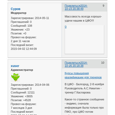
Поделиться
2014-
9
Суров
10-23 20:38:49
Модератор
Массовость всегда хорошо-
Зарегистрирован
: 2014-05-11
удачи нашим в ЦФО!!!
Приглашений:
0
Сообщений:
108
0
Уважение:
+23
Позитив:
+0
Провел на форуме:
2 дня 11 часов
Последний визит:
2015-04-02 12:44:09
Поделиться
2014-
10
xuser
10-26 20:18:38
Администратор
Курсы повышения
квалификации для тренеров
В ЦФО - Белгород, 2-8 ноября
Зарегистрирован
: 2014-04-06
Руководитель А.С.Никитин -
Приглашений:
0
Сообщений:
12111
тренер Г.Каспарова
Уважение:
+3655
Какое-то странное сообщение
Позитив:
+4528
- видимо, сначала
Провел на форуме:
информация была только про
7 месяцев 3 дня
Последний визит:
ПФО, про ЦФО потом