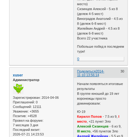
место)
Сизинцев Алексей - 5 из 8
(дележ 4-5 мест)
Виноградов Анатолий - 4.5 из
8 (дележ 6-8 мест)
Жилейкин Андрей - 4.5 из 8
(дележ 6-8 мест)
Всего 22 участника
Побольше побед в последнем
туре!
0
Поделиться
2014-
30
xuser
11-10 13:56:14
Администратор
Начали появляться итоговые
результаты
В группе юношей до 19 лет
Зарегистрирован
: 2014-04-06
воронежцы просто
Приглашений:
0
доминировали:
Сообщений:
12111
Уважение:
+3655
Ю-19
Позитив:
+4528
Кирилл Попов
- 7.5 из 9,
I
Провел на форуме:
место
, +21 пункт Эло
7 месяцев 3 дня
Алексей Сизинцев
- 6 из 9,
Последний визит:
III место
, +56 пунктов Эло
2026-07-21 14:23:53
Андрей Жилейкин
- 5.5 из 9,