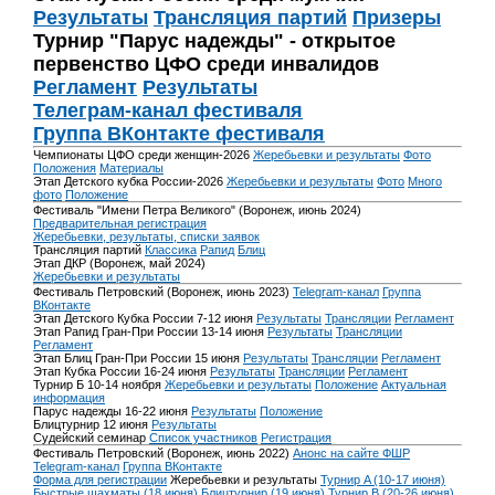
Результаты
Трансляция партий
Призеры
Турнир "Парус надежды" - открытое
первенство ЦФО среди инвалидов
Регламент
Результаты
Телеграм-канал фестиваля
Группа ВКонтакте фестиваля
Чемпионаты ЦФО среди женщин-2026
Жеребьевки и результаты
Фото
Положения
Материалы
Этап Детского кубка России-2026
Жеребьевки и результаты
Фото
Много
фото
Положение
Фестиваль "Имени Петра Великого" (Воронеж, июнь 2024)
Предварительная регистрация
Жеребьевки, результаты, списки заявок
Трансляция партий
Классика
Рапид
Блиц
Этап ДКР (Воронеж, май 2024)
Жеребьевки и результаты
Фестиваль Петровский (Воронеж, июнь 2023)
Telegram-канал
Группа
ВКонтакте
Этап Детского Кубка России 7-12 июня
Результаты
Трансляции
Регламент
Этап Рапид Гран-При России 13-14 июня
Результаты
Трансляции
Регламент
Этап Блиц Гран-При России 15 июня
Результаты
Трансляции
Регламент
Этап Кубка России 16-24 июня
Результаты
Трансляции
Регламент
Турнир Б 10-14 ноября
Жеребьевки и результаты
Положение
Актуальная
информация
Парус надежды 16-22 июня
Результаты
Положение
Блицтурнир 12 июня
Результаты
Судейский семинар
Список участников
Регистрация
Фестиваль Петровский (Воронеж, июнь 2022)
Анонс на сайте ФШР
Telegram-канал
Группа ВКонтакте
Форма для регистрации
Жеребьевки и результаты
Турнир A (10-17 июня)
Быстрые шахматы (18 июня)
Блицтурнир (19 июня)
Турнир B (20-26 июня)