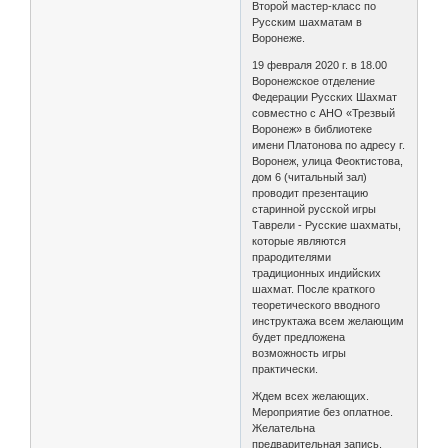
Второй мастер-класс по
Русским шахматам в
Воронеже.
19 февраля 2020 г. в 18.00
Воронежское отделение
Федерации Русских Шахмат
совместно с АНО «Трезвый
Воронеж» в библиотеке
имени Платонова по адресу г.
Воронеж, улица Феоктистова,
дом 6 (читальный зал)
проводит презентацию
старинной русской игры
Таврели - Русские шахматы,
которые являются
прародителями
традиционных индийских
шахмат. После краткого
теоретического вводного
инструктажа всем желающим
будет предложена
возможность игры
практически.
Ждем всех желающих.
Мероприятие без оплатное.
Желательна
предварительная запись.