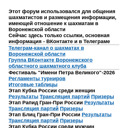
Этот форум использовался для общения
шахматистов и размещения информации,
имеющей отношение к шахматам в
Воронежской области
Сейчас здесь только ссылки, основная
информация - ВКонтакте и в Телеграме
Телеграм-канал о шахматах в
Воронежской области
Группа ВКонтакте Воронежского
областного шахматного клуба
Фестиваль "Имени Петра Великого"-2026
Регламенты турниров
Итоговые таблицы
Этап Кубка России среди женщин
Результаты
Трансляция партий
Призеры
Этап Рапид Гран-При России
Результаты
Трансляция партий
Призеры
Этап Блиц Гран-При России
Результаты
Трансляция партий
Призеры
Этап Кубка России среди мужчин