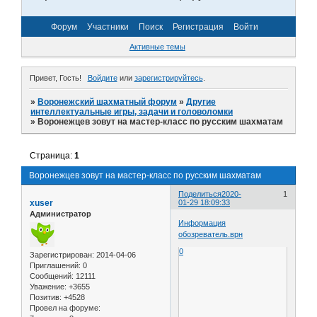
Форум
Участники
Поиск
Регистрация
Войти
Активные темы
Привет, Гость!
Войдите
или
зарегистрируйтесь
.
»
Воронежский шахматный форум
»
Другие
интеллектуальные игры, задачи и головоломки
»
Воронежцев зовут на мастер-класс по русским шахматам
Страница:
1
Воронежцев зовут на мастер-класс по русским шахматам
Поделиться
2020-
1
xuser
01-29 18:09:33
Администратор
Информация
обозреватель.врн
0
Зарегистрирован
: 2014-04-06
Приглашений:
0
Сообщений:
12111
Уважение:
+3655
Позитив:
+4528
Провел на форуме: