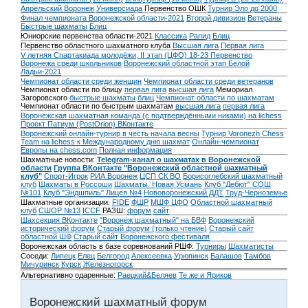
Апрельский Воронеж
Универсиада
Первенство ОШК
Турнир Эло до 2000
Финал чемпионата Воронежской области-2021
Второй дивизион
Ветераны
Быстрые шахматы
Блиц
Юниорские первенства области-2021
Классика
Рапид
Блиц
Первенство областного шахматного клуба
Высшая лига
Первая лига
V летняя Спартакиада молодёжи, II этап (ЦФО) 18-23
Первенство
Воронежа среди школьников
Воронежский областной этап Белой
Ладьи-2021
Чемпионат области среди женщин
Чемпионат области среди ветеранов
Чемпионат области по блицу
первая лига
высшая лига
Мемориал
Загоровского
быстрые шахматы
блиц
Чемпионат области по шахматам
Чемпионат области по быстрым шахматам
высшая лига
первая лига
Воронежская шахматная команда (с подтверждёнными никами) на lichess
Проект Патиум (PostOrion) ВКонтакте
Воронежский онлайн-турнир в честь начала весны
Турнир Voronezh Chess
Team на lichess к Международному дню шахмат
Онлайн-чемпионат
Европы на chess.com
Полная информация
Шахматные новости:
Telegram-канал о шахматах в Воронежской
области
Группа ВКонтакте "Воронежский областной шахматный
клуб"
Спорт-Игрок
РИА Воронеж
ЦСП СК ВО
Борисоглебский шахматный
клуб
Шахматы в Россоши
Шахматы. Новая Усмань
Клуб "Дебют" СОШ
№101
Клуб "Эндшпиль" Лицея №4
Нововоронежский ДДТ
Труд-Черноземье
Шахматные организации:
FIDE
ФШР
МШФ ЦФО
Областной шахматный
клуб
СШОР №13
ICCF
РАЗШ:
форум
сайт
Шахсекция ВКонтакте
"Воронеж шахматный" на БВФ
Воронежский
исторический форум
Cтарый форум (только чтение)
Старый сайт
областной ШФ
Старый сайт Воронежского фестиваля
Воронежская область в базе соревнований РШФ:
Турниры
Шахматисты
Соседи:
Липецк
Елец
Белгород
Алексеевка
Урюпинск
Балашов
Тамбов
Мичуринск
Курск
Железногорск
Альтернативно одаренные:
Раецкий&Беляев
Те же и Яриков
Воронежский шахматный форум