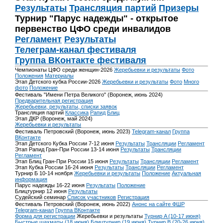
Результаты
Трансляция партий
Призеры
Турнир "Парус надежды" - открытое
первенство ЦФО среди инвалидов
Регламент
Результаты
Телеграм-канал фестиваля
Группа ВКонтакте фестиваля
Чемпионаты ЦФО среди женщин-2026
Жеребьевки и результаты
Фото
Положения
Материалы
Этап Детского кубка России-2026
Жеребьевки и результаты
Фото
Много
фото
Положение
Фестиваль "Имени Петра Великого" (Воронеж, июнь 2024)
Предварительная регистрация
Жеребьевки, результаты, списки заявок
Трансляция партий
Классика
Рапид
Блиц
Этап ДКР (Воронеж, май 2024)
Жеребьевки и результаты
Фестиваль Петровский (Воронеж, июнь 2023)
Telegram-канал
Группа
ВКонтакте
Этап Детского Кубка России 7-12 июня
Результаты
Трансляции
Регламент
Этап Рапид Гран-При России 13-14 июня
Результаты
Трансляции
Регламент
Этап Блиц Гран-При России 15 июня
Результаты
Трансляции
Регламент
Этап Кубка России 16-24 июня
Результаты
Трансляции
Регламент
Турнир Б 10-14 ноября
Жеребьевки и результаты
Положение
Актуальная
информация
Парус надежды 16-22 июня
Результаты
Положение
Блицтурнир 12 июня
Результаты
Судейский семинар
Список участников
Регистрация
Фестиваль Петровский (Воронеж, июнь 2022)
Анонс на сайте ФШР
Telegram-канал
Группа ВКонтакте
Форма для регистрации
Жеребьевки и результаты
Турнир A (10-17 июня)
Быстрые шахматы (18 июня)
Блицтурнир (19 июня)
Турнир B (20-26 июня)