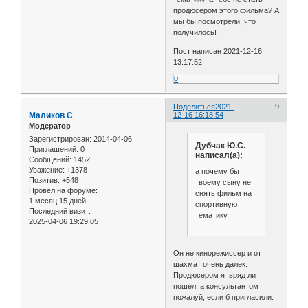
продюсером этого фильма? А
мы бы посмотрели, что
получилось!
Пост написан 2021-12-16
13:17:52
0
Поделиться
2021-
9
Маликов С
12-16 16:18:54
Модератор
Зарегистрирован
: 2014-04-06
Дубчак Ю.С.
Приглашений:
0
написал(а):
Сообщений:
1452
Уважение:
+1378
а почему бы
Позитив:
+548
твоему сыну не
Провел на форуме:
снять фильм на
1 месяц 15 дней
спортивную
Последний визит:
тематику
2025-04-06 19:29:05
Он не кинорежиссер и от
шахмат очень далек.
Продюсером я вряд ли
пошел, а консультантом
пожалуй, если б пригласили.