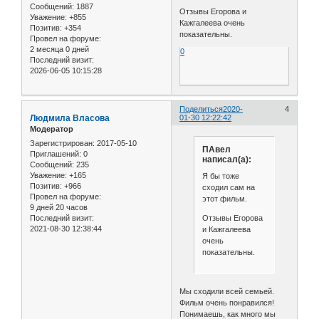
Сообщений:
1887
Отзывы Егорова и
Уважение:
+855
Кажгалеева очень
Позитив:
+354
показательны.
Провел на форуме:
2 месяца 0 дней
0
Последний визит:
2026-06-05 10:15:28
Поделиться
2020-
4
Людмила Власова
01-30 12:22:42
Модератор
Зарегистрирован
: 2017-05-10
ПАвел
Приглашений:
0
написал(а):
Сообщений:
235
Уважение:
+165
Я бы тоже
Позитив:
+966
сходил сам на
Провел на форуме:
этот фильм.
9 дней 20 часов
Последний визит:
Отзывы Егорова
2021-08-30 12:38:44
и Кажгалеева
очень
показательны.
Мы сходили всей семьей.
Фильм очень понравился!
Понимаешь, как много мы