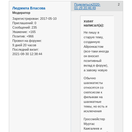
Поделиться
2020-
2
Людмила Власова
01-29 20:46:49
Модератор
Зарегистрирован
: 2017-05-10
xuser
Приглашений:
0
написал(а):
Сообщений:
235
Уважение:
+165
Не пишу в
Позитив:
+966
старую тему,
Провел на форуме:
созданную
9 дней 20 часов
Айронкастом
Последний визит:
(все-таки иногда
2021-08-30 12:38:44
он вносил
позитивный
вклад в форум),
а завожу новую
Обычно
шахматисты
относятся со
скепсисом к
фильмам на
шахматные
темы, но есть и
исключения
Гроссмейстер
Муртас
Кажгалеев и