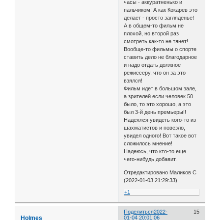
часы - аккуратненько и
пальчиком! А как Кокарев это
делает - просто загляденье!
А в общем-то фильм не
плохой, но второй раз
смотреть как-то не тянет!
Вообще-то фильмы о спорте
ставить дело не благодарное
и надо отдать должное
режиссеру, что он за это
взялся!
Фильм идет в большом зале,
а зрителей если человек 50
было, то это хорошо, а это
был 3-й день премьеры!!
Надеялся увидеть кого-то из
шахматистов и повезло,
увидел одного! Вот такое вот
сложилось мнение!
Надеюсь, что кто-то еще
чего-нибудь добавит.
Отредактировано Маликов С
(2022-01-03 21:29:33)
+1
Поделиться
2022-
15
Holmes
01-04 20:01:06