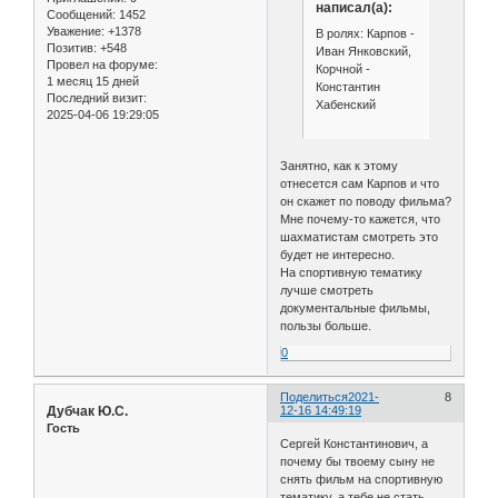
написал(а):
Сообщений:
1452
Уважение:
+1378
В ролях: Карпов -
Позитив:
+548
Иван Янковский,
Провел на форуме:
Корчной -
1 месяц 15 дней
Константин
Последний визит:
Хабенский
2025-04-06 19:29:05
Занятно, как к этому
отнесется сам Карпов и что
он скажет по поводу фильма?
Мне почему-то кажется, что
шахматистам смотреть это
будет не интересно.
На спортивную тематику
лучше смотреть
документальные фильмы,
пользы больше.
0
Поделиться
2021-
8
Дубчак Ю.С.
12-16 14:49:19
Гость
Сергей Константинович, а
почему бы твоему сыну не
снять фильм на спортивную
тематику, а тебе не стать