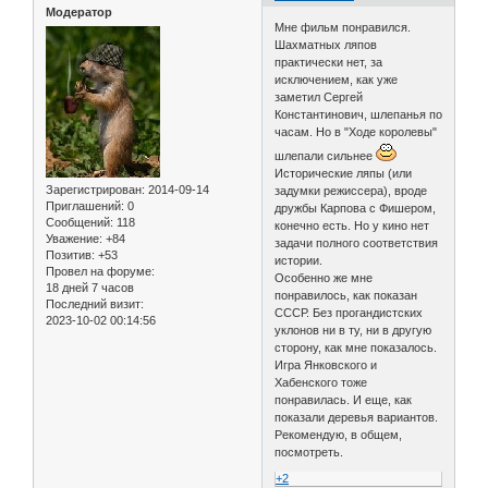
Модератор
Мне фильм понравился.
Шахматных ляпов
практически нет, за
исключением, как уже
заметил Сергей
Константинович, шлепанья по
часам. Но в "Ходе королевы"
шлепали сильнее
Исторические ляпы (или
Зарегистрирован
: 2014-09-14
задумки режиссера), вроде
Приглашений:
0
дружбы Карпова с Фишером,
Сообщений:
118
конечно есть. Но у кино нет
Уважение:
+84
задачи полного соответствия
Позитив:
+53
истории.
Провел на форуме:
Особенно же мне
18 дней 7 часов
понравилось, как показан
Последний визит:
СССР. Без прогандистских
2023-10-02 00:14:56
уклонов ни в ту, ни в другую
сторону, как мне показалось.
Игра Янковского и
Хабенского тоже
понравилась. И еще, как
показали деревья вариантов.
Рекомендую, в общем,
посмотреть.
+2