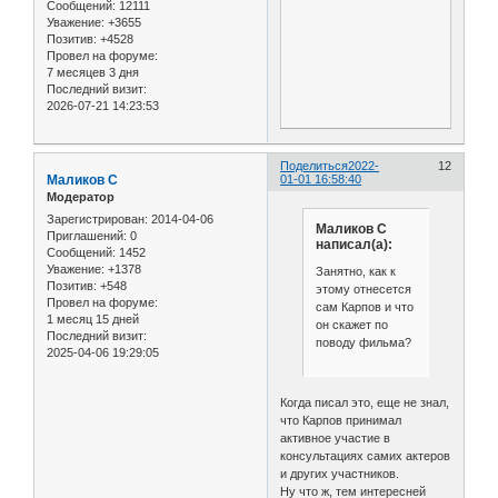
Сообщений:
12111
Уважение:
+3655
Позитив:
+4528
Провел на форуме:
7 месяцев 3 дня
Последний визит:
2026-07-21 14:23:53
Поделиться
2022-
12
Маликов С
01-01 16:58:40
Модератор
Зарегистрирован
: 2014-04-06
Маликов С
Приглашений:
0
написал(а):
Сообщений:
1452
Уважение:
+1378
Занятно, как к
Позитив:
+548
этому отнесется
Провел на форуме:
сам Карпов и что
1 месяц 15 дней
он скажет по
Последний визит:
поводу фильма?
2025-04-06 19:29:05
Когда писал это, еще не знал,
что Карпов принимал
активное участие в
консультациях самих актеров
и других участников.
Ну что ж, тем интересней