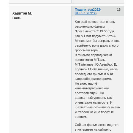
Поделиться
2022-
16
Харитон М.
01-05 13:09:36
Гость
Кто ещё не смотрел очень
рекомендую фильм
"Гроссмейстер" 1972 года.
Кто бы мог подумать что А.
Мягков мог бы сыграть очень
серьёзную роль шахматного
гроссмейстера!
В фильме периодически
появляются М.Таль,
М.Тайманов, Ю.Авербах, В.
Корчной ! Собственно, из-за
последнего фильм и был
запрещён долгое время.
Не знаю насчёт
кинематографической
составляющей - но
шахматный уровень там
очень даже на высоте! И
шахматные позиции ну очень
интересные и не простые
совсем.
Сейчас фильм легко ищется
в интернете на сайтах с