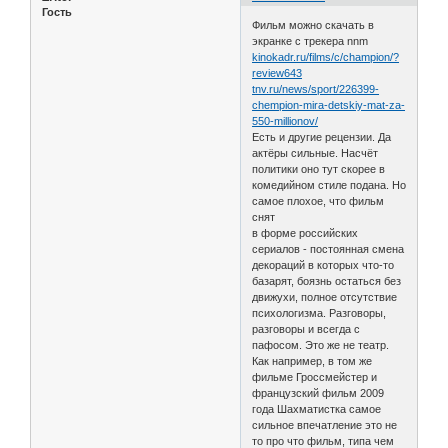
Гость
Фильм можно скачать в
экранке с трекера nnm
kinokadr.ru/films/c/champion/?
review643
tnv.ru/news/sport/226399-
chempion-mira-detskiy-mat-za-
550-millionov/
Есть и другие рецензии. Да
актёры сильные. Насчёт
политики оно тут скорее в
комедийном стиле подана. Но
самое плохое, что фильм
снят
в форме российских
сериалов - постоянная смена
декораций в которых что-то
базарят, боязнь остаться без
движухи, полное отсутствие
психологизма. Разговоры,
разговоры и всегда с
пафосом. Это же не театр.
Как например, в том же
фильме Гроссмейстер и
французский фильм 2009
года Шахматистка самое
сильное впечатление это не
то про что фильм, типа чем