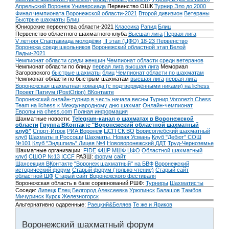
Апрельский Воронеж
Универсиада
Первенство ОШК
Турнир Эло до 2000
Финал чемпионата Воронежской области-2021
Второй дивизион
Ветераны
Быстрые шахматы
Блиц
Юниорские первенства области-2021
Классика
Рапид
Блиц
Первенство областного шахматного клуба
Высшая лига
Первая лига
V летняя Спартакиада молодёжи, II этап (ЦФО) 18-23
Первенство
Воронежа среди школьников
Воронежский областной этап Белой
Ладьи-2021
Чемпионат области среди женщин
Чемпионат области среди ветеранов
Чемпионат области по блицу
первая лига
высшая лига
Мемориал
Загоровского
быстрые шахматы
блиц
Чемпионат области по шахматам
Чемпионат области по быстрым шахматам
высшая лига
первая лига
Воронежская шахматная команда (с подтверждёнными никами) на lichess
Проект Патиум (PostOrion) ВКонтакте
Воронежский онлайн-турнир в честь начала весны
Турнир Voronezh Chess
Team на lichess к Международному дню шахмат
Онлайн-чемпионат
Европы на chess.com
Полная информация
Шахматные новости:
Telegram-канал о шахматах в Воронежской
области
Группа ВКонтакте "Воронежский областной шахматный
клуб"
Спорт-Игрок
РИА Воронеж
ЦСП СК ВО
Борисоглебский шахматный
клуб
Шахматы в Россоши
Шахматы. Новая Усмань
Клуб "Дебют" СОШ
№101
Клуб "Эндшпиль" Лицея №4
Нововоронежский ДДТ
Труд-Черноземье
Шахматные организации:
FIDE
ФШР
МШФ ЦФО
Областной шахматный
клуб
СШОР №13
ICCF
РАЗШ:
форум
сайт
Шахсекция ВКонтакте
"Воронеж шахматный" на БВФ
Воронежский
исторический форум
Cтарый форум (только чтение)
Старый сайт
областной ШФ
Старый сайт Воронежского фестиваля
Воронежская область в базе соревнований РШФ:
Турниры
Шахматисты
Соседи:
Липецк
Елец
Белгород
Алексеевка
Урюпинск
Балашов
Тамбов
Мичуринск
Курск
Железногорск
Альтернативно одаренные:
Раецкий&Беляев
Те же и Яриков
Воронежский шахматный форум