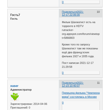
0
Поделиться
2021-
10
Гость7
12-17 22:06:00
Гость
Фильм Шахматист есть на
торренте в HDTV
rutracker-
org.appspot.com/forum/viewtopic.php?
t=5866803
Кроме того по запросу
Шахматист там же показаны
ещё два французских
фильма 1927 и 1935 года.
Пост написан 2021-12-17
21:29:58
0
Поделиться
2021-
11
xuser
12-23 10:40:07
Администратор
Премьера фильма "Чемпиона
мира" состоялась в Москве
0
Зарегистрирован
: 2014-04-06
Приглашений:
0