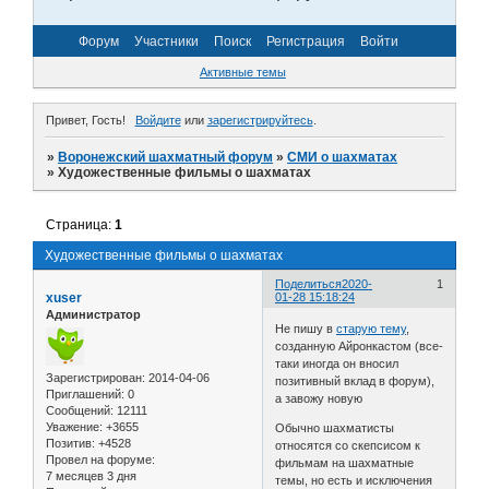
Форум
Участники
Поиск
Регистрация
Войти
Активные темы
Привет, Гость!
Войдите
или
зарегистрируйтесь
.
»
Воронежский шахматный форум
»
СМИ о шахматах
»
Художественные фильмы о шахматах
Страница:
1
Художественные фильмы о шахматах
Поделиться
2020-
1
xuser
01-28 15:18:24
Администратор
Не пишу в
старую тему
,
созданную Айронкастом (все-
таки иногда он вносил
Зарегистрирован
: 2014-04-06
позитивный вклад в форум),
Приглашений:
0
а завожу новую
Сообщений:
12111
Уважение:
+3655
Обычно шахматисты
Позитив:
+4528
относятся со скепсисом к
Провел на форуме:
фильмам на шахматные
7 месяцев 3 дня
темы, но есть и исключения