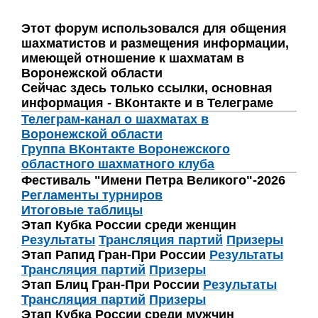
Этот форум использовался для общения
шахматистов и размещения информации,
имеющей отношение к шахматам в
Воронежской области
Сейчас здесь только ссылки, основная
информация - ВКонтакте и в Телеграме
Телеграм-канал о шахматах в
Воронежской области
Группа ВКонтакте Воронежского
областного шахматного клуба
Фестиваль "Имени Петра Великого"-2026
Регламенты турниров
Итоговые таблицы
Этап Кубка России среди женщин
Результаты
Трансляция партий
Призеры
Этап Рапид Гран-При России
Результаты
Трансляция партий
Призеры
Этап Блиц Гран-При России
Результаты
Трансляция партий
Призеры
Этап Кубка России среди мужчин