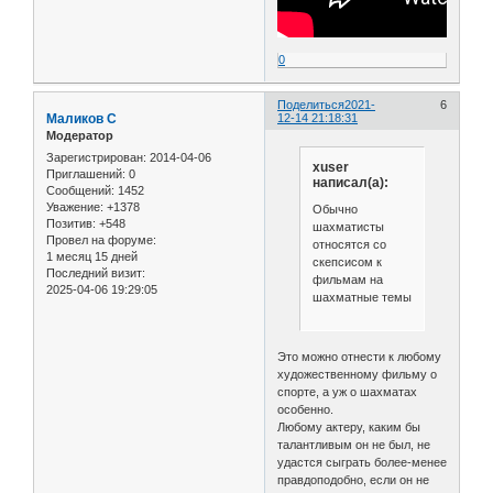
0
Поделиться
2021-
6
Маликов С
12-14 21:18:31
Модератор
Зарегистрирован
: 2014-04-06
xuser
Приглашений:
0
написал(а):
Сообщений:
1452
Уважение:
+1378
Обычно
Позитив:
+548
шахматисты
Провел на форуме:
относятся со
1 месяц 15 дней
скепсисом к
Последний визит:
фильмам на
2025-04-06 19:29:05
шахматные темы
Это можно отнести к любому
художественному фильму о
спорте, а уж о шахматах
особенно.
Любому актеру, каким бы
талантливым он не был, не
удастся сыграть более-менее
правдоподобно, если он не