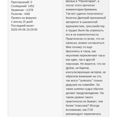
фильм в "Пролетарии", а
Приглашений:
0
после этого прочитал
Сообщений:
1452
комментарии Кряквина.
Уважение:
+1378
Так вот удачно получилось!
Позитив:
+548
Конечно Дмитрий признанный
Провел на форуме:
1 месяц 15 дней
авторитет в шахматной
Последний визит:
журналистике, гроссмейстер
2025-04-06 19:29:05
и трудно было бы упрекнуть
его в не компетентности.
Практически со всем, что он
написал, можно согласиться.
Мне почему-то еще
бросилось в глаза, как
неуклюже переключают часы
как один, так и другой
персонаж. Не верится, что ни
Дубов, ни Карпов,
консультирующие актеров, не
обратили внимание на это,
так могут "шлепать" только
дедушки на скамейке. За
такие шлепки судьи обычно
делают предупреждение. На
таком уровне такого
практически не бывает, тем
более "классика"! Всегда
вспоминаю, как П.М.
рекомендует переключать