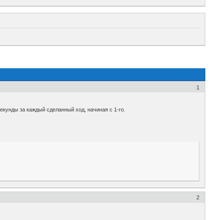
1
екунды за каждый сделанный ход, начиная с 1-го.
2