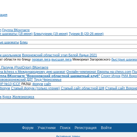
ация
л
Группа ВКонтакте
 шахматы (18 июня)
Блицтурнир (19 июня)
Турнир B (20-26 июня)
ые шахматы
Блиц
и школьников
Воронежский областной этап Белой Ладьи-2021
т области по блицу
первая лига
высшая лига
Мемориал Загоровского
быстрые шахма
 Патиум (PostOrion) ВКонтакте
на lichess к Международному дню шахмат
Онлайн-чемпионат Европы на chess.com
По
уппа ВКонтакте "Воронежский областной шахматный клуб"
Спорт-Игрок
РИА Воро
ововоронежский ДДТ
Труд-Черноземье
Р №13
ICCF
РАЗШ:
форум
сайт
 форум
Cтарый форум (только чтение)
Старый сайт областной ШФ
Старый сайт Ворон
к
Курск
Железногорск
Форум
Участники
Поиск
Регистрация
Войти
Активные темы