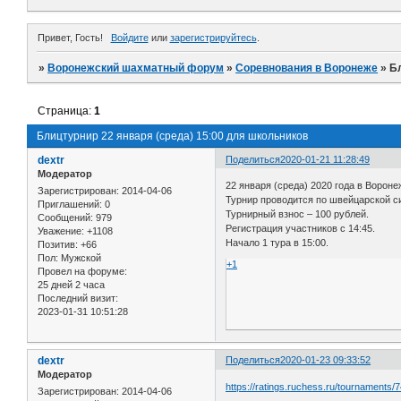
Привет, Гость!
Войдите
или
зарегистрируйтесь
.
»
Воронежский шахматный форум
»
Соревнования в Воронеже
»
Б
Страница:
1
Блицтурнир 22 января (среда) 15:00 для школьников
dextr
Поделиться
2020-01-21 11:28:49
Модератор
22 января (среда) 2020 года в Воро
Зарегистрирован
: 2014-04-06
Турнир проводится по швейцарской си
Приглашений:
0
Турнирный взнос – 100 рублей.
Сообщений:
979
Регистрация участников с 14:45.
Уважение:
+1108
Начало 1 тура в 15:00.
Позитив:
+66
Пол:
Мужской
+1
Провел на форуме:
25 дней 2 часа
Последний визит:
2023-01-31 10:51:28
dextr
Поделиться
2020-01-23 09:33:52
Модератор
https://ratings.ruchess.ru/tournaments/
Зарегистрирован
: 2014-04-06