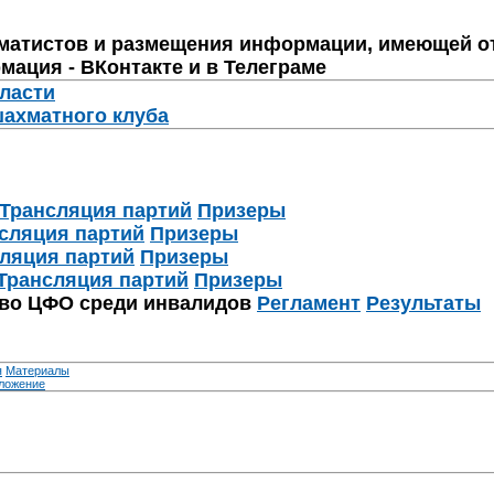
матистов и размещения информации, имеющей о
мация - ВКонтакте и в Телеграме
бласти
шахматного клуба
Трансляция партий
Призеры
сляция партий
Призеры
ляция партий
Призеры
Трансляция партий
Призеры
тво ЦФО среди инвалидов
Регламент
Результаты
я
Материалы
ложение