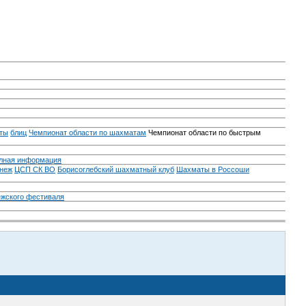
ты
блиц
Чемпионат области по шахматам
Чемпионат области по быстрым
лная информация
неж
ЦСП СК ВО
Борисоглебский шахматный клуб
Шахматы в Россоши
ежского фестиваля