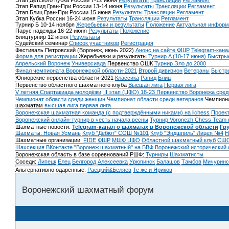
Этап Детского Кубка России 7-12 июня
Результаты
Трансляции
Регламент
Этап Рапид Гран-При России 13-14 июня
Результаты
Трансляции
Регламент
Этап Блиц Гран-При России 15 июня
Результаты
Трансляции
Регламент
Этап Кубка России 16-24 июня
Результаты
Трансляции
Регламент
Турнир Б 10-14 ноября
Жеребьевки и результаты
Положение
Актуальная информ
Парус надежды 16-22 июня
Результаты
Положение
Блицтурнир 12 июня
Результаты
Судейский семинар
Список участников
Регистрация
Фестиваль Петровский (Воронеж, июнь 2022)
Анонс на сайте ФШР
Telegram-кана
Форма для регистрации
Жеребьевки и результаты
Турнир A (10-17 июня)
Быстрые
Апрельский Воронеж
Универсиада
Первенство ОШК
Турнир Эло до 2000
Финал чемпионата Воронежской области-2021
Второй дивизион
Ветераны
Быстр
Юниорские первенства области-2021
Классика
Рапид
Блиц
Первенство областного шахматного клуба
Высшая лига
Первая лига
V летняя Спартакиада молодёжи, II этап (ЦФО) 18-23
Первенство Воронежа сред
Чемпионат области среди женщин
Чемпионат области среди ветеранов
Чемпиона
шахматам
высшая лига
первая лига
Воронежская шахматная команда (с подтверждёнными никами) на lichess
Проект
Воронежский онлайн-турнир в честь начала весны
Турнир Voronezh Chess Team 
Шахматные новости:
Telegram-канал о шахматах в Воронежской области
Гр
Шахматы. Новая Усмань
Клуб "Дебют" СОШ №101
Клуб "Эндшпиль" Лицея №4
Н
Шахматные организации:
FIDE
ФШР
МШФ ЦФО
Областной шахматный клуб
СШО
Шахсекция ВКонтакте
"Воронеж шахматный" на БВФ
Воронежский исторический
Воронежская область в базе соревнований РШФ:
Турниры
Шахматисты
Соседи:
Липецк
Елец
Белгород
Алексеевка
Урюпинск
Балашов
Тамбов
Мичуринс
Альтернативно одаренные:
Раецкий&Беляев
Те же и Яриков
Воронежский шахматный форум