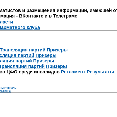
матистов и размещения информации, имеющей о
мация - ВКонтакте и в Телеграме
бласти
шахматного клуба
Трансляция партий
Призеры
сляция партий
Призеры
ляция партий
Призеры
Трансляция партий
Призеры
тво ЦФО среди инвалидов
Регламент
Результаты
я
Материалы
ложение