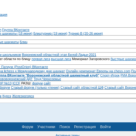
ация
л
Группа ВКонтакте
 шахматы (18 июня)
Блицтурнир (19 июня)
Турнир B (20-26 июня)
ые шахматы
Блиц
и школьников
Воронежский областной этап Белой Ладьи-2021
т области по блицу
первая лига
высшая лига
Мемориал Загоровского
быстрые шахма
 Патиум (PostOrion) ВКонтакте
на lichess к Международному дню шахмат
Онлайн-чемпионат Европы на chess.com
По
уппа ВКонтакте "Воронежский областной шахматный клуб"
Спорт-Игрок
РИА Воро
ововоронежский ДДТ
Труд-Черноземье
Р №13
ICCF
РАЗШ:
форум
сайт
 форум
Cтарый форум (только чтение)
Старый сайт областной ШФ
Старый сайт Ворон
к
Курск
Железногорск
Форум
Участники
Поиск
Регистрация
Войти
Активные темы