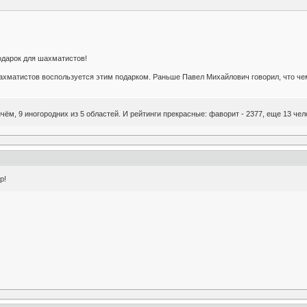
арок для шахматистов!
ахматистов воспользуется этим подарком. Раньше Павел Михайлович говорил, что че
ичём, 9 иногородних из 5 областей. И рейтинги прекрасные: фаворит - 2377, еще 13 че
р!