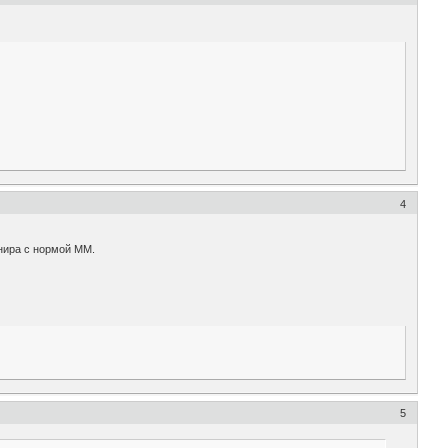
4
рнира с нормой ММ.
5