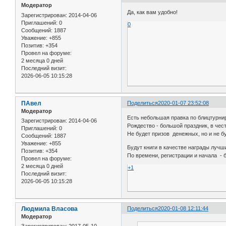
Модератор
Да, как вам удобно!
Зарегистрирован
: 2014-04-06
Приглашений:
0
0
Сообщений:
1887
Уважение:
+855
Позитив:
+354
Провел на форуме:
2 месяца 0 дней
Последний визит:
2026-06-05 10:15:28
ПАвел
Поделиться
2020-01-07 23:52:08
Модератор
Есть небольшая правка по блицтурнир
Зарегистрирован
: 2014-04-06
Рождество - большой праздник, в чест
Приглашений:
0
Не будет призов денежных, но и не б
Сообщений:
1887
Уважение:
+855
Будут книги в качестве награды лучш
Позитив:
+354
По времени, регистрации и начала - 
Провел на форуме:
2 месяца 0 дней
+1
Последний визит:
2026-06-05 10:15:28
Людмила Власова
Поделиться
2020-01-08 12:11:44
Модератор