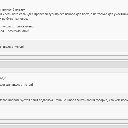
турниру 8 января.
в честь него есть идея провести турнир без взноса для всех, а не только для участни
 не будет взносов.
 лучших от меня лично.
ала - без изменений.
ля шахматистов!
а):
рок для шахматистов!
истов воспользуется этим подарком. Раньше Павел Михайлович говорил, что чем боль