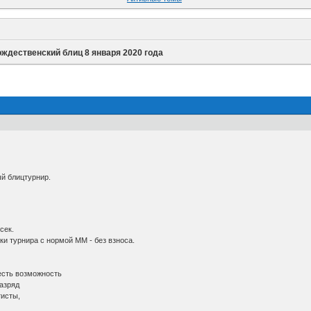
ождественский блиц 8 января 2020 года
й блицтурнир.
сек.
ки турнира с нормой ММ - без взноса.
есть возможность
азряд
исты,