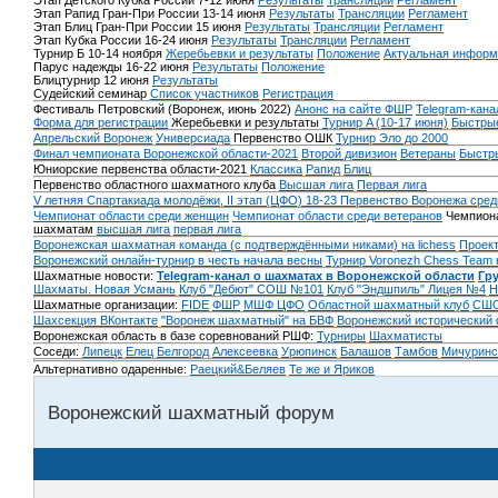
Этап Детского Кубка России 7-12 июня
Результаты
Трансляции
Регламент
Этап Рапид Гран-При России 13-14 июня
Результаты
Трансляции
Регламент
Этап Блиц Гран-При России 15 июня
Результаты
Трансляции
Регламент
Этап Кубка России 16-24 июня
Результаты
Трансляции
Регламент
Турнир Б 10-14 ноября
Жеребьевки и результаты
Положение
Актуальная информ
Парус надежды 16-22 июня
Результаты
Положение
Блицтурнир 12 июня
Результаты
Судейский семинар
Список участников
Регистрация
Фестиваль Петровский (Воронеж, июнь 2022)
Анонс на сайте ФШР
Telegram-кана
Форма для регистрации
Жеребьевки и результаты
Турнир A (10-17 июня)
Быстрые
Апрельский Воронеж
Универсиада
Первенство ОШК
Турнир Эло до 2000
Финал чемпионата Воронежской области-2021
Второй дивизион
Ветераны
Быстр
Юниорские первенства области-2021
Классика
Рапид
Блиц
Первенство областного шахматного клуба
Высшая лига
Первая лига
V летняя Спартакиада молодёжи, II этап (ЦФО) 18-23
Первенство Воронежа сред
Чемпионат области среди женщин
Чемпионат области среди ветеранов
Чемпиона
шахматам
высшая лига
первая лига
Воронежская шахматная команда (с подтверждёнными никами) на lichess
Проект
Воронежский онлайн-турнир в честь начала весны
Турнир Voronezh Chess Team 
Шахматные новости:
Telegram-канал о шахматах в Воронежской области
Гр
Шахматы. Новая Усмань
Клуб "Дебют" СОШ №101
Клуб "Эндшпиль" Лицея №4
Н
Шахматные организации:
FIDE
ФШР
МШФ ЦФО
Областной шахматный клуб
СШО
Шахсекция ВКонтакте
"Воронеж шахматный" на БВФ
Воронежский исторический
Воронежская область в базе соревнований РШФ:
Турниры
Шахматисты
Соседи:
Липецк
Елец
Белгород
Алексеевка
Урюпинск
Балашов
Тамбов
Мичуринс
Альтернативно одаренные:
Раецкий&Беляев
Те же и Яриков
Воронежский шахматный форум