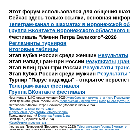
Этот форум использовался для общения шах
Сейчас здесь только ссылки, основная инфор
Телеграм-канал о шахматах в Воронежской о
Группа ВКонтакте Воронежского областного 
Фестиваль "Имени Петра Великого"-2026
Регламенты турниров
Итоговые таблицы
Этап Кубка России среди женщин
Результаты
Этап Рапид Гран-При России
Результаты
Тран
Этап Блиц Гран-При России
Результаты
Транс
Этап Кубка России среди мужчин
Результаты
Турнир "Парус надежды" - открытое первенс
Телеграм-канал фестиваля
Группа ВКонтакте фестиваля
Чемпионаты ЦФО среди женщин-2026
Жеребьевки и результаты
Фото
Положени
Этап Детского кубка России-2026
Жеребьевки и результаты
Фото
Много фото
По
Фестиваль "Имени Петра Великого" (Воронеж, июнь 2024)
Предварительная регистрация
Жеребьевки, результаты, списки заявок
Трансляция партий
Классика
Рапид
Блиц
Этап ДКР (Воронеж, май 2024)
Жеребьевки и результаты
Фестиваль Петровский (Воронеж, июнь 2023)
Telegram-канал
Группа ВКонтакте