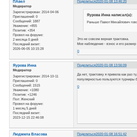
ПАвел
Поделиться
2020-01-08 13:46:20
Модератор
Зарегистрирован
: 2014-04-06
Яурова Инна написал(а):
Приглашений:
0
Сообщений:
1887
Раньше Павел Михайлович гово
Уважение:
+855
Позитив:
+354
Провел на форуме:
Это не совсем верная трактовка.
2 месяца 0 дней
Мое наблюдение - взнос и его размер 
Последний визит:
2026-06-05 10:15:28
0
Яурова Инна
Поделиться
2020-01-08 13:56:09
Модератор
Да нет, трактовку я привела как раз 
Зарегистрирован
: 2014-10-11
популярностью пользуются турниры б
Приглашений:
0
Сообщений:
1515
0
Уважение:
+1080
Позитив:
+1246
Пол:
Женский
Провел на форуме:
1 месяц 5 дней
Последний визит:
2023-12-15 22:46:08
Людмила Власова
Поделиться
2020-01-08 16:51:42