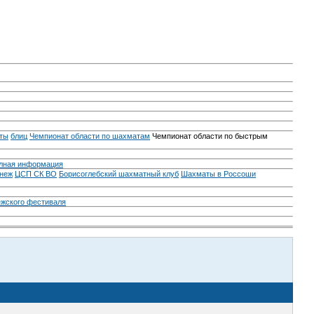
ты
блиц
Чемпионат области по шахматам
Чемпионат области по быстрым
лная информация
неж
ЦСП СК ВО
Борисоглебский шахматный клуб
Шахматы в Россоши
ежского фестиваля