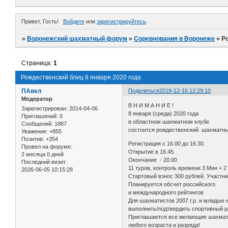
Привет, Гость!
Войдите
или
зарегистрируйтесь
.
»
Воронежский шахматный форум
»
Соревнования в Воронеже
»
Р
Страница:
1
Рождественский блиц 8 января 2020 года
ПАвел
Поделиться
2019-12-16 12:29:10
Модератор
В Н И М А Н И Е !
Зарегистрирован
: 2014-04-06
8 января (среда) 2020 года
Приглашений:
0
в областном шахматном клубе
Сообщений:
1887
состоится рождественский шахматны
Уважение:
+855
Позитив:
+354
Регистрация с 16.00 до 16.30.
Провел на форуме:
Открытие в 16.45.
2 месяца 0 дней
Окончание - 20.00
Последний визит:
11 туров, контроль времени 3 Мин + 2 
2026-06-05 10:15:28
Стартовый взнос 300 рублей. Участни
Планируется обсчет российского
и международного рейтингов
Для шахматистов 2007 г.р. и младше 
выполнить/подтвердить спортивный р
Приглашаются все желающие шахмат
любого возраста и разряда!