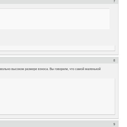
7
8
 довольно высоком размере взноса. Вы говорили, что самой маленькой
9