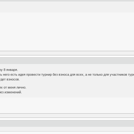
у 8 января.
ь него есть идея провести турнир без взноса для всех, а не только для участников ту
удет взносов.
их от меня лично.
без изменений.