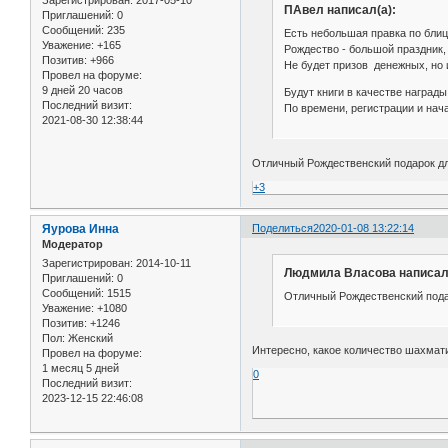
Зарегистрирован
: 2017-05-10
ПАвел написал(а):
Приглашений:
0
Сообщений:
235
Есть небольшая правка по блиц
Уважение:
+165
Рождество - большой праздник, 
Позитив:
+966
Не будет призов денежных, но и
Провел на форуме:
9 дней 20 часов
Будут книги в качестве награды
Последний визит:
По времени, регистрации и нач
2021-08-30 12:38:44
Отличный Рождественский подарок д
+3
Яурова Инна
Поделиться
2020-01-08 13:22:14
Модератор
Зарегистрирован
: 2014-10-11
Людмила Власова написал(
Приглашений:
0
Сообщений:
1515
Отличный Рождественский пода
Уважение:
+1080
Позитив:
+1246
Пол:
Женский
Интересно, какое количество шахмат
Провел на форуме:
1 месяц 5 дней
0
Последний визит:
2023-12-15 22:46:08