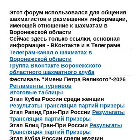
Этот форум использовался для общения
шахматистов и размещения информации,
имеющей отношение к шахматам в
Воронежской области
Сейчас здесь только ссылки, основная
информация - ВКонтакте и в Телеграме
Телеграм-канал о шахматах в
Воронежской области
Группа ВКонтакте Воронежского
областного шахматного клуба
Фестиваль "Имени Петра Великого"-2026
Регламенты турниров
Итоговые таблицы
Этап Кубка России среди женщин
Результаты
Трансляция партий
Призеры
Этап Рапид Гран-При России
Результаты
Трансляция партий
Призеры
Этап Блиц Гран-При России
Результаты
Трансляция партий
Призеры
Этап Кубка России среди мужчин