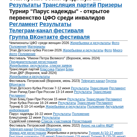
Результаты
Трансляция партий
Призеры
Турнир "Парус надежды" - открытое
первенство ЦФО среди инвалидов
Регламент
Результаты
Телеграм-канал фестиваля
Группа ВКонтакте фестиваля
Чемпионаты ЦФО среди женщин-2026
Жеребьевки и результаты
Фото
Положения
Материалы
Этап Детского кубка России-2026
Жеребьевки и результаты
Фото
Много
фото
Положение
Фестиваль "Имени Петра Великого" (Воронеж, июнь 2024)
Предварительная регистрация
Жеребьевки, результаты, списки заявок
Трансляция партий
Классика
Рапид
Блиц
Этап ДКР (Воронеж, май 2024)
Жеребьевки и результаты
Фестиваль Петровский (Воронеж, июнь 2023)
Telegram-канал
Группа
ВКонтакте
Этап Детского Кубка России 7-12 июня
Результаты
Трансляции
Регламент
Этап Рапид Гран-При России 13-14 июня
Результаты
Трансляции
Регламент
Этап Блиц Гран-При России 15 июня
Результаты
Трансляции
Регламент
Этап Кубка России 16-24 июня
Результаты
Трансляции
Регламент
Турнир Б 10-14 ноября
Жеребьевки и результаты
Положение
Актуальная
информация
Парус надежды 16-22 июня
Результаты
Положение
Блицтурнир 12 июня
Результаты
Судейский семинар
Список участников
Регистрация
Фестиваль Петровский (Воронеж, июнь 2022)
Анонс на сайте ФШР
Telegram-канал
Группа ВКонтакте
Форма для регистрации
Жеребьевки и результаты
Турнир A (10-17 июня)
Быстрые шахматы (18 июня)
Блицтурнир (19 июня)
Турнир B (20-26 июня)