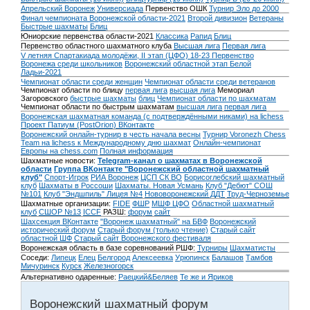
Апрельский Воронеж
Универсиада
Первенство ОШК
Турнир Эло до 2000
Финал чемпионата Воронежской области-2021
Второй дивизион
Ветераны
Быстрые шахматы
Блиц
Юниорские первенства области-2021
Классика
Рапид
Блиц
Первенство областного шахматного клуба
Высшая лига
Первая лига
V летняя Спартакиада молодёжи, II этап (ЦФО) 18-23
Первенство
Воронежа среди школьников
Воронежский областной этап Белой
Ладьи-2021
Чемпионат области среди женщин
Чемпионат области среди ветеранов
Чемпионат области по блицу
первая лига
высшая лига
Мемориал
Загоровского
быстрые шахматы
блиц
Чемпионат области по шахматам
Чемпионат области по быстрым шахматам
высшая лига
первая лига
Воронежская шахматная команда (с подтверждёнными никами) на lichess
Проект Патиум (PostOrion) ВКонтакте
Воронежский онлайн-турнир в честь начала весны
Турнир Voronezh Chess
Team на lichess к Международному дню шахмат
Онлайн-чемпионат
Европы на chess.com
Полная информация
Шахматные новости:
Telegram-канал о шахматах в Воронежской
области
Группа ВКонтакте "Воронежский областной шахматный
клуб"
Спорт-Игрок
РИА Воронеж
ЦСП СК ВО
Борисоглебский шахматный
клуб
Шахматы в Россоши
Шахматы. Новая Усмань
Клуб "Дебют" СОШ
№101
Клуб "Эндшпиль" Лицея №4
Нововоронежский ДДТ
Труд-Черноземье
Шахматные организации:
FIDE
ФШР
МШФ ЦФО
Областной шахматный
клуб
СШОР №13
ICCF
РАЗШ:
форум
сайт
Шахсекция ВКонтакте
"Воронеж шахматный" на БВФ
Воронежский
исторический форум
Cтарый форум (только чтение)
Старый сайт
областной ШФ
Старый сайт Воронежского фестиваля
Воронежская область в базе соревнований РШФ:
Турниры
Шахматисты
Соседи:
Липецк
Елец
Белгород
Алексеевка
Урюпинск
Балашов
Тамбов
Мичуринск
Курск
Железногорск
Альтернативно одаренные:
Раецкий&Беляев
Те же и Яриков
Воронежский шахматный форум