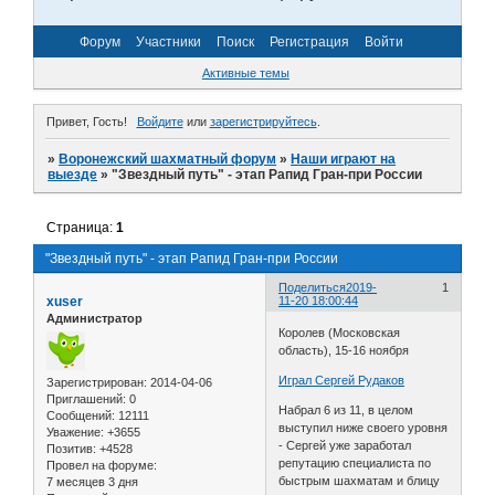
Форум
Участники
Поиск
Регистрация
Войти
Активные темы
Привет, Гость!
Войдите
или
зарегистрируйтесь
.
»
Воронежский шахматный форум
»
Наши играют на
выезде
»
"Звездный путь" - этап Рапид Гран-при России
Страница:
1
"Звездный путь" - этап Рапид Гран-при России
Поделиться
2019-
1
xuser
11-20 18:00:44
Администратор
Королев (Московская
область), 15-16 ноября
Играл Сергей Рудаков
Зарегистрирован
: 2014-04-06
Приглашений:
0
Набрал 6 из 11, в целом
Сообщений:
12111
выступил ниже своего уровня
Уважение:
+3655
- Сергей уже заработал
Позитив:
+4528
репутацию специалиста по
Провел на форуме:
быстрым шахматам и блицу
7 месяцев 3 дня