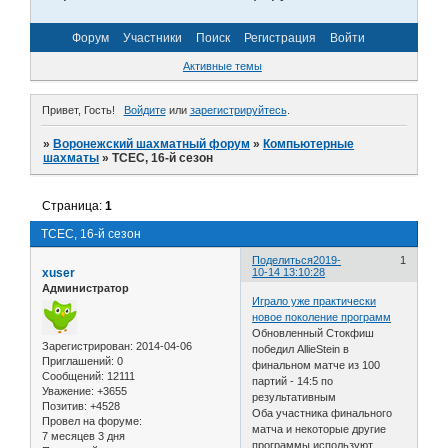
Форум
Участники
Поиск
Регистрация
Войти
Активные темы
Привет, Гость!
Войдите
или
зарегистрируйтесь
.
»
Воронежский шахматный форум
»
Компьютерные
шахматы
»
TCEC, 16-й сезон
Страница:
1
TCEC, 16-й сезон
Поделиться
2019-
1
xuser
10-14 13:10:28
Администратор
Играло уже практически
новое поколение программ
Обновленный Стокфиш
Зарегистрирован
: 2014-04-06
победил AllieStein в
Приглашений:
0
финальном матче из 100
Сообщений:
12111
партий - 14:5 по
Уважение:
+3655
результативным
Позитив:
+4528
Оба участника финального
Провел на форуме:
матча и некоторые другие
7 месяцев 3 дня
программы используют