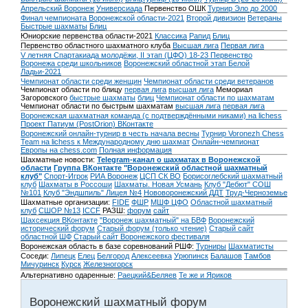
Апрельский Воронеж
Универсиада
Первенство ОШК
Турнир Эло до 2000
Финал чемпионата Воронежской области-2021
Второй дивизион
Ветераны
Быстрые шахматы
Блиц
Юниорские первенства области-2021
Классика
Рапид
Блиц
Первенство областного шахматного клуба
Высшая лига
Первая лига
V летняя Спартакиада молодёжи, II этап (ЦФО) 18-23
Первенство
Воронежа среди школьников
Воронежский областной этап Белой
Ладьи-2021
Чемпионат области среди женщин
Чемпионат области среди ветеранов
Чемпионат области по блицу
первая лига
высшая лига
Мемориал
Загоровского
быстрые шахматы
блиц
Чемпионат области по шахматам
Чемпионат области по быстрым шахматам
высшая лига
первая лига
Воронежская шахматная команда (с подтверждёнными никами) на lichess
Проект Патиум (PostOrion) ВКонтакте
Воронежский онлайн-турнир в честь начала весны
Турнир Voronezh Chess
Team на lichess к Международному дню шахмат
Онлайн-чемпионат
Европы на chess.com
Полная информация
Шахматные новости:
Telegram-канал о шахматах в Воронежской
области
Группа ВКонтакте "Воронежский областной шахматный
клуб"
Спорт-Игрок
РИА Воронеж
ЦСП СК ВО
Борисоглебский шахматный
клуб
Шахматы в Россоши
Шахматы. Новая Усмань
Клуб "Дебют" СОШ
№101
Клуб "Эндшпиль" Лицея №4
Нововоронежский ДДТ
Труд-Черноземье
Шахматные организации:
FIDE
ФШР
МШФ ЦФО
Областной шахматный
клуб
СШОР №13
ICCF
РАЗШ:
форум
сайт
Шахсекция ВКонтакте
"Воронеж шахматный" на БВФ
Воронежский
исторический форум
Cтарый форум (только чтение)
Старый сайт
областной ШФ
Старый сайт Воронежского фестиваля
Воронежская область в базе соревнований РШФ:
Турниры
Шахматисты
Соседи:
Липецк
Елец
Белгород
Алексеевка
Урюпинск
Балашов
Тамбов
Мичуринск
Курск
Железногорск
Альтернативно одаренные:
Раецкий&Беляев
Те же и Яриков
Воронежский шахматный форум