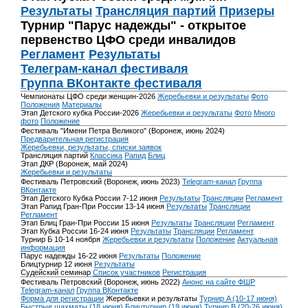
Результаты
Трансляция партий
Призеры
Турнир "Парус надежды" - открытое
первенство ЦФО среди инвалидов
Регламент
Результаты
Телеграм-канал фестиваля
Группа ВКонтакте фестиваля
Чемпионаты ЦФО среди женщин-2026
Жеребьевки и результаты
Фото
Положения
Материалы
Этап Детского кубка России-2026
Жеребьевки и результаты
Фото
Много
фото
Положение
Фестиваль "Имени Петра Великого" (Воронеж, июнь 2024)
Предварительная регистрация
Жеребьевки, результаты, списки заявок
Трансляция партий
Классика
Рапид
Блиц
Этап ДКР (Воронеж, май 2024)
Жеребьевки и результаты
Фестиваль Петровский (Воронеж, июнь 2023)
Telegram-канал
Группа
ВКонтакте
Этап Детского Кубка России 7-12 июня
Результаты
Трансляции
Регламент
Этап Рапид Гран-При России 13-14 июня
Результаты
Трансляции
Регламент
Этап Блиц Гран-При России 15 июня
Результаты
Трансляции
Регламент
Этап Кубка России 16-24 июня
Результаты
Трансляции
Регламент
Турнир Б 10-14 ноября
Жеребьевки и результаты
Положение
Актуальная
информация
Парус надежды 16-22 июня
Результаты
Положение
Блицтурнир 12 июня
Результаты
Судейский семинар
Список участников
Регистрация
Фестиваль Петровский (Воронеж, июнь 2022)
Анонс на сайте ФШР
Telegram-канал
Группа ВКонтакте
Форма для регистрации
Жеребьевки и результаты
Турнир A (10-17 июня)
Быстрые шахматы (18 июня)
Блицтурнир (19 июня)
Турнир B (20-26 июня)