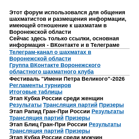
Этот форум использовался для общения
шахматистов и размещения информации,
имеющей отношение к шахматам в
Воронежской области
Сейчас здесь только ссылки, основная
информация - ВКонтакте и в Телеграме
Телеграм-канал о шахматах в
Воронежской области
Группа ВКонтакте Воронежского
областного шахматного клуба
Фестиваль "Имени Петра Великого"-2026
Регламенты турниров
Итоговые таблицы
Этап Кубка России среди женщин
Результаты
Трансляция партий
Призеры
Этап Рапид Гран-При России
Результаты
Трансляция партий
Призеры
Этап Блиц Гран-При России
Результаты
Трансляция партий
Призеры
Этап Кубка России среди мужчин