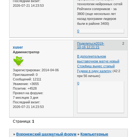
Последний визит:
технологии нейронных сетей
2026-07-21 14:23:53
Рейтинги соперников - за
3800 (еще несколько лет
назад программ-лидеров
были в районе 3400)
0
Поделиться
2019-
2
xuser
10-16 12:21:21
Администратор
В дополнительном
выставочном матче новый
Стокфиш вынес старый
Зарегистрирован
: 2014-04-06
Гудини в одну калитку
(42:2
Приглашений:
0
при 56 ничьих)
Сообщений:
12111
0
Уважение:
+3655
Позитив:
+4528
Провел на форуме:
7 месяцев 3 дня
Последний визит:
2026-07-21 14:23:53
Страница:
1
»
Воронежский шахматный форум
»
Компьютерные