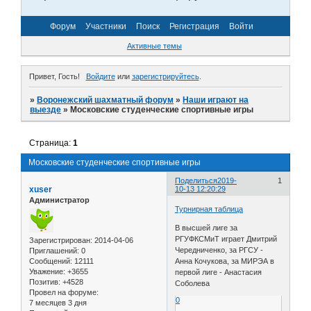
Форум
Участники
Поиск
Регистрация
Войти
Активные темы
Привет, Гость!
Войдите
или
зарегистрируйтесь
.
»
Воронежский шахматный форум
»
Наши играют на
выезде
»
Московские студенческие спортивные игры
Страница:
1
Московские студенческие спортивные игры
Поделиться
2019-
1
xuser
10-13 12:20:29
Администратор
Турнирная таблица
В высшей лиге за
РГУФКСМиТ играет Дмитрий
Зарегистрирован
: 2014-04-06
Чередниченко, за РГСУ -
Приглашений:
0
Сообщений:
12111
Анна Кочукова, за МИРЭА в
Уважение:
+3655
первой лиге - Анастасия
Позитив:
+4528
Соболева
Провел на форуме:
0
7 месяцев 3 дня