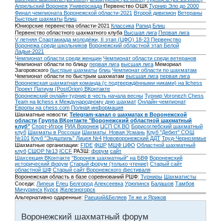
Апрельский Воронеж
Универсиада
Первенство ОШК
Турнир Эло до 2000
Финал чемпионата Воронежской области-2021
Второй дивизион
Ветераны
Быстрые шахматы
Блиц
Юниорские первенства области-2021
Классика
Рапид
Блиц
Первенство областного шахматного клуба
Высшая лига
Первая лига
V летняя Спартакиада молодёжи, II этап (ЦФО) 18-23
Первенство
Воронежа среди школьников
Воронежский областной этап Белой
Ладьи-2021
Чемпионат области среди женщин
Чемпионат области среди ветеранов
Чемпионат области по блицу
первая лига
высшая лига
Мемориал
Загоровского
быстрые шахматы
блиц
Чемпионат области по шахматам
Чемпионат области по быстрым шахматам
высшая лига
первая лига
Воронежская шахматная команда (с подтверждёнными никами) на lichess
Проект Патиум (PostOrion) ВКонтакте
Воронежский онлайн-турнир в честь начала весны
Турнир Voronezh Chess
Team на lichess к Международному дню шахмат
Онлайн-чемпионат
Европы на chess.com
Полная информация
Шахматные новости:
Telegram-канал о шахматах в Воронежской
области
Группа ВКонтакте "Воронежский областной шахматный
клуб"
Спорт-Игрок
РИА Воронеж
ЦСП СК ВО
Борисоглебский шахматный
клуб
Шахматы в Россоши
Шахматы. Новая Усмань
Клуб "Дебют" СОШ
№101
Клуб "Эндшпиль" Лицея №4
Нововоронежский ДДТ
Труд-Черноземье
Шахматные организации:
FIDE
ФШР
МШФ ЦФО
Областной шахматный
клуб
СШОР №13
ICCF
РАЗШ:
форум
сайт
Шахсекция ВКонтакте
"Воронеж шахматный" на БВФ
Воронежский
исторический форум
Cтарый форум (только чтение)
Старый сайт
областной ШФ
Старый сайт Воронежского фестиваля
Воронежская область в базе соревнований РШФ:
Турниры
Шахматисты
Соседи:
Липецк
Елец
Белгород
Алексеевка
Урюпинск
Балашов
Тамбов
Мичуринск
Курск
Железногорск
Альтернативно одаренные:
Раецкий&Беляев
Те же и Яриков
Воронежский шахматный форум