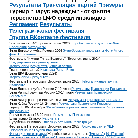
Результаты
Трансляция партий
Призеры
Турнир "Парус надежды" - открытое
первенство ЦФО среди инвалидов
Регламент
Результаты
Телеграм-канал фестиваля
Группа ВКонтакте фестиваля
Чемпионаты ЦФО среди женщин-2026
Жеребьевки и результаты
Фото
Положения
Материалы
Этап Детского кубка России-2026
Жеребьевки и результаты
Фото
Много
фото
Положение
Фестиваль "Имени Петра Великого" (Воронеж, июнь 2024)
Предварительная регистрация
Жеребьевки, результаты, списки заявок
Трансляция партий
Классика
Рапид
Блиц
Этап ДКР (Воронеж, май 2024)
Жеребьевки и результаты
Фестиваль Петровский (Воронеж, июнь 2023)
Telegram-канал
Группа
ВКонтакте
Этап Детского Кубка России 7-12 июня
Результаты
Трансляции
Регламент
Этап Рапид Гран-При России 13-14 июня
Результаты
Трансляции
Регламент
Этап Блиц Гран-При России 15 июня
Результаты
Трансляции
Регламент
Этап Кубка России 16-24 июня
Результаты
Трансляции
Регламент
Турнир Б 10-14 ноября
Жеребьевки и результаты
Положение
Актуальная
информация
Парус надежды 16-22 июня
Результаты
Положение
Блицтурнир 12 июня
Результаты
Судейский семинар
Список участников
Регистрация
Фестиваль Петровский (Воронеж, июнь 2022)
Анонс на сайте ФШР
Telegram-канал
Группа ВКонтакте
Форма для регистрации
Жеребьевки и результаты
Турнир A (10-17 июня)
Быстрые шахматы (18 июня)
Блицтурнир (19 июня)
Турнир B (20-26 июня)