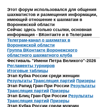
Этот форум использовался для общения
шахматистов и размещения информации,
имеющей отношение к шахматам в
Воронежской области
Сейчас здесь только ссылки, основная
информация - ВКонтакте и в Телеграме
Телеграм-канал о шахматах в
Воронежской области
Группа ВКонтакте Воронежского
областного шахматного клуба
Фестиваль "Имени Петра Великого"-2026
Регламенты турниров
Итоговые таблицы
Этап Кубка России среди женщин
Результаты
Трансляция партий
Призеры
Этап Рапид Гран-При России
Результаты
Трансляция партий
Призеры
Этап Блиц Гран-При России
Результаты
Трансляция партий
Призеры
Этап Кубка России среди мужчин