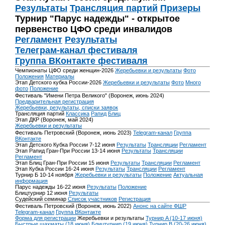
Результаты
Трансляция партий
Призеры
Турнир "Парус надежды" - открытое
первенство ЦФО среди инвалидов
Регламент
Результаты
Телеграм-канал фестиваля
Группа ВКонтакте фестиваля
Чемпионаты ЦФО среди женщин-2026
Жеребьевки и результаты
Фото
Положения
Материалы
Этап Детского кубка России-2026
Жеребьевки и результаты
Фото
Много
фото
Положение
Фестиваль "Имени Петра Великого" (Воронеж, июнь 2024)
Предварительная регистрация
Жеребьевки, результаты, списки заявок
Трансляция партий
Классика
Рапид
Блиц
Этап ДКР (Воронеж, май 2024)
Жеребьевки и результаты
Фестиваль Петровский (Воронеж, июнь 2023)
Telegram-канал
Группа
ВКонтакте
Этап Детского Кубка России 7-12 июня
Результаты
Трансляции
Регламент
Этап Рапид Гран-При России 13-14 июня
Результаты
Трансляции
Регламент
Этап Блиц Гран-При России 15 июня
Результаты
Трансляции
Регламент
Этап Кубка России 16-24 июня
Результаты
Трансляции
Регламент
Турнир Б 10-14 ноября
Жеребьевки и результаты
Положение
Актуальная
информация
Парус надежды 16-22 июня
Результаты
Положение
Блицтурнир 12 июня
Результаты
Судейский семинар
Список участников
Регистрация
Фестиваль Петровский (Воронеж, июнь 2022)
Анонс на сайте ФШР
Telegram-канал
Группа ВКонтакте
Форма для регистрации
Жеребьевки и результаты
Турнир A (10-17 июня)
Быстрые шахматы (18 июня)
Блицтурнир (19 июня)
Турнир B (20-26 июня)