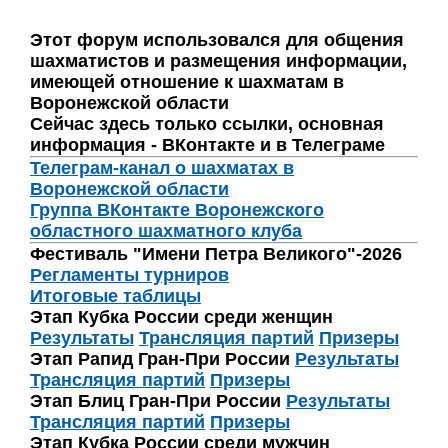
Этот форум использовался для общения
шахматистов и размещения информации,
имеющей отношение к шахматам в
Воронежской области
Сейчас здесь только ссылки, основная
информация - ВКонтакте и в Телеграме
Телеграм-канал о шахматах в
Воронежской области
Группа ВКонтакте Воронежского
областного шахматного клуба
Фестиваль "Имени Петра Великого"-2026
Регламенты турниров
Итоговые таблицы
Этап Кубка России среди женщин
Результаты
Трансляция партий
Призеры
Этап Рапид Гран-При России
Результаты
Трансляция партий
Призеры
Этап Блиц Гран-При России
Результаты
Трансляция партий
Призеры
Этап Кубка России среди мужчин