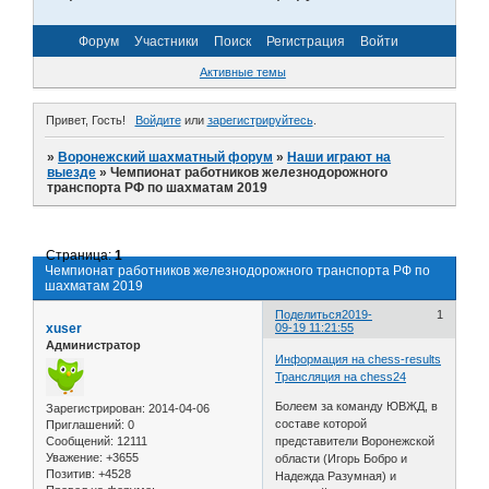
Форум
Участники
Поиск
Регистрация
Войти
Активные темы
Привет, Гость!
Войдите
или
зарегистрируйтесь
.
»
Воронежский шахматный форум
»
Наши играют на
выезде
»
Чемпионат работников железнодорожного
транспорта РФ по шахматам 2019
Страница:
1
Чемпионат работников железнодорожного транспорта РФ по
шахматам 2019
Поделиться
2019-
1
xuser
09-19 11:21:55
Администратор
Информация на chess-results
Трансляция на chess24
Болеем за команду ЮВЖД, в
Зарегистрирован
: 2014-04-06
составе которой
Приглашений:
0
Сообщений:
12111
представители Воронежской
Уважение:
+3655
области (Игорь Бобро и
Позитив:
+4528
Надежда Разумная) и