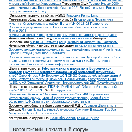
Апрельский Воронеж
Универсиада
Первенство ОШК
Турнир Эло до 2000
Финал чемпионата Воронежской области-2021
Второй дивизион
Ветераны
Быстрые шахматы
Блиц
Юниорские первенства области-2021
Классика
Рапид
Блиц
Первенство областного шахматного клуба
Высшая лига
Первая лига
V летняя Спартакиада молодёжи, II этап (ЦФО) 18-23
Первенство
Воронежа среди школьников
Воронежский областной этап Белой
Ладьи-2021
Чемпионат области среди женщин
Чемпионат области среди ветеранов
Чемпионат области по блицу
первая лига
высшая лига
Мемориал
Загоровского
быстрые шахматы
блиц
Чемпионат области по шахматам
Чемпионат области по быстрым шахматам
высшая лига
первая лига
Воронежская шахматная команда (с подтверждёнными никами) на lichess
Проект Патиум (PostOrion) ВКонтакте
Воронежский онлайн-турнир в честь начала весны
Турнир Voronezh Chess
Team на lichess к Международному дню шахмат
Онлайн-чемпионат
Европы на chess.com
Полная информация
Шахматные новости:
Telegram-канал о шахматах в Воронежской
области
Группа ВКонтакте "Воронежский областной шахматный
клуб"
Спорт-Игрок
РИА Воронеж
ЦСП СК ВО
Борисоглебский шахматный
клуб
Шахматы в Россоши
Шахматы. Новая Усмань
Клуб "Дебют" СОШ
№101
Клуб "Эндшпиль" Лицея №4
Нововоронежский ДДТ
Труд-Черноземье
Шахматные организации:
FIDE
ФШР
МШФ ЦФО
Областной шахматный
клуб
СШОР №13
ICCF
РАЗШ:
форум
сайт
Шахсекция ВКонтакте
"Воронеж шахматный" на БВФ
Воронежский
исторический форум
Cтарый форум (только чтение)
Старый сайт
областной ШФ
Старый сайт Воронежского фестиваля
Воронежская область в базе соревнований РШФ:
Турниры
Шахматисты
Соседи:
Липецк
Елец
Белгород
Алексеевка
Урюпинск
Балашов
Тамбов
Мичуринск
Курск
Железногорск
Альтернативно одаренные:
Раецкий&Беляев
Те же и Яриков
Воронежский шахматный форум