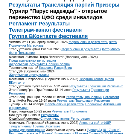
Результаты
Трансляция партий
Призеры
Турнир "Парус надежды" - открытое
первенство ЦФО среди инвалидов
Регламент
Результаты
Телеграм-канал фестиваля
Группа ВКонтакте фестиваля
Чемпионаты ЦФО среди женщин-2026
Жеребьевки и результаты
Фото
Положения
Материалы
Этап Детского кубка России-2026
Жеребьевки и результаты
Фото
Много
фото
Положение
Фестиваль "Имени Петра Великого" (Воронеж, июнь 2024)
Предварительная регистрация
Жеребьевки, результаты, списки заявок
Трансляция партий
Классика
Рапид
Блиц
Этап ДКР (Воронеж, май 2024)
Жеребьевки и результаты
Фестиваль Петровский (Воронеж, июнь 2023)
Telegram-канал
Группа
ВКонтакте
Этап Детского Кубка России 7-12 июня
Результаты
Трансляции
Регламент
Этап Рапид Гран-При России 13-14 июня
Результаты
Трансляции
Регламент
Этап Блиц Гран-При России 15 июня
Результаты
Трансляции
Регламент
Этап Кубка России 16-24 июня
Результаты
Трансляции
Регламент
Турнир Б 10-14 ноября
Жеребьевки и результаты
Положение
Актуальная
информация
Парус надежды 16-22 июня
Результаты
Положение
Блицтурнир 12 июня
Результаты
Судейский семинар
Список участников
Регистрация
Фестиваль Петровский (Воронеж, июнь 2022)
Анонс на сайте ФШР
Telegram-канал
Группа ВКонтакте
Форма для регистрации
Жеребьевки и результаты
Турнир A (10-17 июня)
Быстрые шахматы (18 июня)
Блицтурнир (19 июня)
Турнир B (20-26 июня)