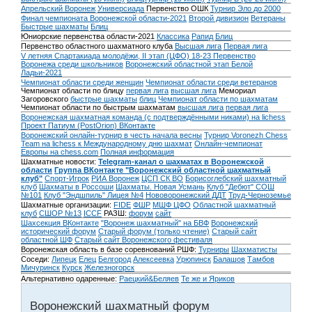
Апрельский Воронеж
Универсиада
Первенство ОШК
Турнир Эло до 2000
Финал чемпионата Воронежской области-2021
Второй дивизион
Ветераны
Быстрые шахматы
Блиц
Юниорские первенства области-2021
Классика
Рапид
Блиц
Первенство областного шахматного клуба
Высшая лига
Первая лига
V летняя Спартакиада молодёжи, II этап (ЦФО) 18-23
Первенство
Воронежа среди школьников
Воронежский областной этап Белой
Ладьи-2021
Чемпионат области среди женщин
Чемпионат области среди ветеранов
Чемпионат области по блицу
первая лига
высшая лига
Мемориал
Загоровского
быстрые шахматы
блиц
Чемпионат области по шахматам
Чемпионат области по быстрым шахматам
высшая лига
первая лига
Воронежская шахматная команда (с подтверждёнными никами) на lichess
Проект Патиум (PostOrion) ВКонтакте
Воронежский онлайн-турнир в честь начала весны
Турнир Voronezh Chess
Team на lichess к Международному дню шахмат
Онлайн-чемпионат
Европы на chess.com
Полная информация
Шахматные новости:
Telegram-канал о шахматах в Воронежской
области
Группа ВКонтакте "Воронежский областной шахматный
клуб"
Спорт-Игрок
РИА Воронеж
ЦСП СК ВО
Борисоглебский шахматный
клуб
Шахматы в Россоши
Шахматы. Новая Усмань
Клуб "Дебют" СОШ
№101
Клуб "Эндшпиль" Лицея №4
Нововоронежский ДДТ
Труд-Черноземье
Шахматные организации:
FIDE
ФШР
МШФ ЦФО
Областной шахматный
клуб
СШОР №13
ICCF
РАЗШ:
форум
сайт
Шахсекция ВКонтакте
"Воронеж шахматный" на БВФ
Воронежский
исторический форум
Cтарый форум (только чтение)
Старый сайт
областной ШФ
Старый сайт Воронежского фестиваля
Воронежская область в базе соревнований РШФ:
Турниры
Шахматисты
Соседи:
Липецк
Елец
Белгород
Алексеевка
Урюпинск
Балашов
Тамбов
Мичуринск
Курск
Железногорск
Альтернативно одаренные:
Раецкий&Беляев
Те же и Яриков
Воронежский шахматный форум