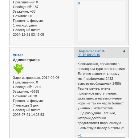
Приглашений:
0
0
Сообщений:
187
Уважение:
+83
Позитив:
+10
Провел на форуме:
1 месяц 0 дней
Последний визит:
2024-12-21 03:46:05
Поделиться
2019-
4
xuser
09-16 09:25:10
Администратор
К сожалению, поражение в
последнем туре не позволило
Евгению выполнить норму
Зарегистрирован
: 2014-04-06
мм (перформанс 2432
Приглашений:
0
вместо необходимых 2450)
Сообщений:
12111
Тем не менее, очень
Уважение:
+3655
приличное выступление,
Позитив:
+4528
даже шансы на выполнение
Провел на форуме:
норм не так уж часто бывают
7 месяцев 3 дня
у наших шахматистов
Последний визит:
Еще раз удачи Евгению,
2026-07-21 14:23:53
который достойно
представляет воронежскую
шахматную школу в столице!
+1