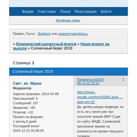
Форум
Участники
Поиск
Регистрация
Войти
Активные темы
Привет, Гость!
Войдите
или
зарегистрируйтесь
.
»
Воронежский шахматный форум
»
Наши играют на
выезде
»
Солнечный берег 2019
Страница:
1
Солнечный берег 2019
Поделиться
2019-
1
Свет_во_Мраке
09-13 22:22:12
Модератор
http://chess-
Зарегистрирован
: 2014-04-08
results.com/tnr415081.aspx …
Приглашений:
0
amp;snr=22
Сообщений:
187
Да, дележ шкуры медведя, но
Уважение:
+83
есть ли у меня уже три
Позитив:
+10
носителя звания ММ? Судя
Провел на форуме:
1 месяц 0 дней
по сайту ФИДЕ, Салимовой
Последний визит:
присвоили звание на
2024-12-21 03:46:05
конгрессе во время текущего
турнира: