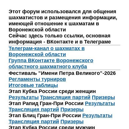
Этот форум использовался для общения
шахматистов и размещения информации,
имеющей отношение к шахматам в
Воронежской области
Сейчас здесь только ссылки, основная
информация - ВКонтакте и в Телеграме
Телеграм-канал о шахматах в
Воронежской области
Группа ВКонтакте Воронежского
областного шахматного клуба
Фестиваль "Имени Петра Великого"-2026
Регламенты турниров
Итоговые таблицы
Этап Кубка России среди женщин
Результаты
Трансляция партий
Призеры
Этап Рапид Гран-При России
Результаты
Трансляция партий
Призеры
Этап Блиц Гран-При России
Результаты
Трансляция партий
Призеры
Этап Кубка России среди мужчин