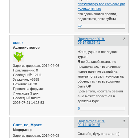
https://ratings.fide.com/card.phtml?
event=2915138
Кто здесь знаток правил,
подскажите, пожалуйста
+2
Поделиться
2019-
2
xuser
09-14 08:33:41
Администратор
Женя, удачи в последних
турах!
Я не большой знаток, но
Зарегистрирован
: 2014-04-06
предполагаю, что значение
Приглашений:
0
имеет наличие званий на
Сообщений:
12111
момент отсылки турниров на
Уважение:
+3655
обсчет, так что все должно
Позитив:
+4528
быть OK
Провел на форуме:
Кроме того, носитель звания
7 месяцев 3 дня
еще может попасться в
Последний визит:
девятом туре
2026-07-21 14:23:53
0
Поделиться
2019-
3
Свет_во_Мраке
09-14 10:04:25
Модератор
Спасибо, буду стараться:)
Зарегистрирован
: 2014-04-08