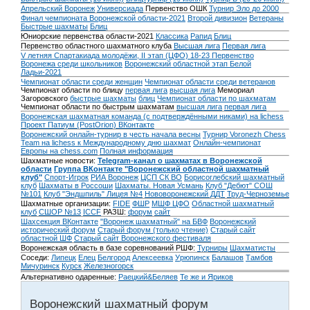
Апрельский Воронеж
Универсиада
Первенство ОШК
Турнир Эло до 2000
Финал чемпионата Воронежской области-2021
Второй дивизион
Ветераны
Быстрые шахматы
Блиц
Юниорские первенства области-2021
Классика
Рапид
Блиц
Первенство областного шахматного клуба
Высшая лига
Первая лига
V летняя Спартакиада молодёжи, II этап (ЦФО) 18-23
Первенство
Воронежа среди школьников
Воронежский областной этап Белой
Ладьи-2021
Чемпионат области среди женщин
Чемпионат области среди ветеранов
Чемпионат области по блицу
первая лига
высшая лига
Мемориал
Загоровского
быстрые шахматы
блиц
Чемпионат области по шахматам
Чемпионат области по быстрым шахматам
высшая лига
первая лига
Воронежская шахматная команда (с подтверждёнными никами) на lichess
Проект Патиум (PostOrion) ВКонтакте
Воронежский онлайн-турнир в честь начала весны
Турнир Voronezh Chess
Team на lichess к Международному дню шахмат
Онлайн-чемпионат
Европы на chess.com
Полная информация
Шахматные новости:
Telegram-канал о шахматах в Воронежской
области
Группа ВКонтакте "Воронежский областной шахматный
клуб"
Спорт-Игрок
РИА Воронеж
ЦСП СК ВО
Борисоглебский шахматный
клуб
Шахматы в Россоши
Шахматы. Новая Усмань
Клуб "Дебют" СОШ
№101
Клуб "Эндшпиль" Лицея №4
Нововоронежский ДДТ
Труд-Черноземье
Шахматные организации:
FIDE
ФШР
МШФ ЦФО
Областной шахматный
клуб
СШОР №13
ICCF
РАЗШ:
форум
сайт
Шахсекция ВКонтакте
"Воронеж шахматный" на БВФ
Воронежский
исторический форум
Cтарый форум (только чтение)
Старый сайт
областной ШФ
Старый сайт Воронежского фестиваля
Воронежская область в базе соревнований РШФ:
Турниры
Шахматисты
Соседи:
Липецк
Елец
Белгород
Алексеевка
Урюпинск
Балашов
Тамбов
Мичуринск
Курск
Железногорск
Альтернативно одаренные:
Раецкий&Беляев
Те же и Яриков
Воронежский шахматный форум