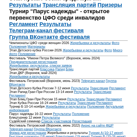
Результаты
Трансляция партий
Призеры
Турнир "Парус надежды" - открытое
первенство ЦФО среди инвалидов
Регламент
Результаты
Телеграм-канал фестиваля
Группа ВКонтакте фестиваля
Чемпионаты ЦФО среди женщин-2026
Жеребьевки и результаты
Фото
Положения
Материалы
Этап Детского кубка России-2026
Жеребьевки и результаты
Фото
Много
фото
Положение
Фестиваль "Имени Петра Великого" (Воронеж, июнь 2024)
Предварительная регистрация
Жеребьевки, результаты, списки заявок
Трансляция партий
Классика
Рапид
Блиц
Этап ДКР (Воронеж, май 2024)
Жеребьевки и результаты
Фестиваль Петровский (Воронеж, июнь 2023)
Telegram-канал
Группа
ВКонтакте
Этап Детского Кубка России 7-12 июня
Результаты
Трансляции
Регламент
Этап Рапид Гран-При России 13-14 июня
Результаты
Трансляции
Регламент
Этап Блиц Гран-При России 15 июня
Результаты
Трансляции
Регламент
Этап Кубка России 16-24 июня
Результаты
Трансляции
Регламент
Турнир Б 10-14 ноября
Жеребьевки и результаты
Положение
Актуальная
информация
Парус надежды 16-22 июня
Результаты
Положение
Блицтурнир 12 июня
Результаты
Судейский семинар
Список участников
Регистрация
Фестиваль Петровский (Воронеж, июнь 2022)
Анонс на сайте ФШР
Telegram-канал
Группа ВКонтакте
Форма для регистрации
Жеребьевки и результаты
Турнир A (10-17 июня)
Быстрые шахматы (18 июня)
Блицтурнир (19 июня)
Турнир B (20-26 июня)