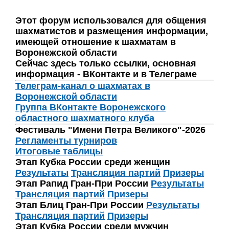
Этот форум использовался для общения
шахматистов и размещения информации,
имеющей отношение к шахматам в
Воронежской области
Сейчас здесь только ссылки, основная
информация - ВКонтакте и в Телеграме
Телеграм-канал о шахматах в
Воронежской области
Группа ВКонтакте Воронежского
областного шахматного клуба
Фестиваль "Имени Петра Великого"-2026
Регламенты турниров
Итоговые таблицы
Этап Кубка России среди женщин
Результаты
Трансляция партий
Призеры
Этап Рапид Гран-При России
Результаты
Трансляция партий
Призеры
Этап Блиц Гран-При России
Результаты
Трансляция партий
Призеры
Этап Кубка России среди мужчин