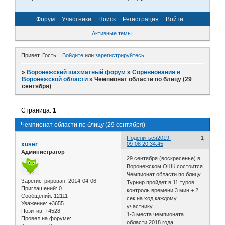
Форум
Участники
Поиск
Регистрация
Войти
Активные темы
Привет, Гость!
Войдите
или
зарегистрируйтесь
.
»
Воронежский шахматный форум
»
Соревнования в
Воронежской области
»
Чемпионат области по блицу (29
сентября)
Страница:
1
Чемпионат области по блицу (29 сентября)
Поделиться
2019-
1
xuser
09-08 20:34:45
Администратор
29 сентября (воскресенье) в
Воронежском ОШК состоится
Чемпионат области по блицу.
Зарегистрирован
: 2014-04-06
Турнир пройдет в 11 туров,
Приглашений:
0
контроль времени 3 мин + 2
Сообщений:
12111
сек на ход каждому
Уважение:
+3655
участнику.
Позитив:
+4528
1-3 места чемпионата
Провел на форуме:
области 2018 года