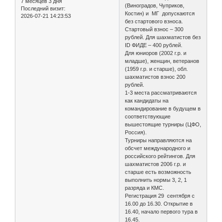
7 месяцев 3 дня
(Виноградов, Чуприков,
Последний визит:
Костин) и МГ допускаются
2026-07-21 14:23:53
без стартового взноса.
Стартовый взнос – 300
рублей. Для шахматистов без
ID ФИДЕ – 400 рублей.
Для юниоров (2002 г.р. и
младше), женщин, ветеранов
(1959 г.р. и старше), обл.
шахматистов взнос 200
рублей.
1-3 места рассматриваются
как кандидаты на
командирование в будущем в
соответствующие
вышестоящие турниры (ЦФО,
Россия).
Турниры направляются на
обсчет международного и
российского рейтингов. Для
шахматистов 2006 г.р. и
старше есть возможность
выполнить нормы 3, 2, 1
разряда и КМС.
Регистрация 29 сентября с
16.00 до 16.30. Открытие в
16.40, начало первого тура в
16.45.