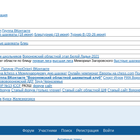
ация
л
Группа ВКонтакте
 шахматы (18 июня)
Блицтурнир (19 июня)
Турнир B (20-26 июня)
ые шахматы
Блиц
и школьников
Воронежский областной этап Белой Ладьи-2021
т области по блицу
первая лига
высшая лига
Мемориал Загоровского
быстрые шахма
 Патиум (PostOrion) ВКонтакте
на lichess к Международному дню шахмат
Онлайн-чемпионат Европы на chess.com
По
уппа ВКонтакте "Воронежский областной шахматный клуб"
Спорт-Игрок
РИА Воро
ововоронежский ДДТ
Труд-Черноземье
Р №13
ICCF
РАЗШ:
форум
сайт
 форум
Cтарый форум (только чтение)
Старый сайт областной ШФ
Старый сайт Ворон
к
Курск
Железногорск
Форум
Участники
Поиск
Регистрация
Войти
Активные темы