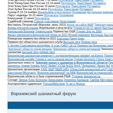
Этап Детского Кубка России 7-12 июня
Результаты
Трансляции
Регламент
Этап Рапид Гран-При России 13-14 июня
Результаты
Трансляции
Регламент
Этап Блиц Гран-При России 15 июня
Результаты
Трансляции
Регламент
Этап Кубка России 16-24 июня
Результаты
Трансляции
Регламент
Турнир Б 10-14 ноября
Жеребьевки и результаты
Положение
Актуальная информ
Парус надежды 16-22 июня
Результаты
Положение
Блицтурнир 12 июня
Результаты
Судейский семинар
Список участников
Регистрация
Фестиваль Петровский (Воронеж, июнь 2022)
Анонс на сайте ФШР
Telegram-кана
Форма для регистрации
Жеребьевки и результаты
Турнир A (10-17 июня)
Быстрые
Апрельский Воронеж
Универсиада
Первенство ОШК
Турнир Эло до 2000
Финал чемпионата Воронежской области-2021
Второй дивизион
Ветераны
Быстр
Юниорские первенства области-2021
Классика
Рапид
Блиц
Первенство областного шахматного клуба
Высшая лига
Первая лига
V летняя Спартакиада молодёжи, II этап (ЦФО) 18-23
Первенство Воронежа сред
Чемпионат области среди женщин
Чемпионат области среди ветеранов
Чемпиона
шахматам
высшая лига
первая лига
Воронежская шахматная команда (с подтверждёнными никами) на lichess
Проект
Воронежский онлайн-турнир в честь начала весны
Турнир Voronezh Chess Team 
Шахматные новости:
Telegram-канал о шахматах в Воронежской области
Гр
Шахматы. Новая Усмань
Клуб "Дебют" СОШ №101
Клуб "Эндшпиль" Лицея №4
Н
Шахматные организации:
FIDE
ФШР
МШФ ЦФО
Областной шахматный клуб
СШО
Шахсекция ВКонтакте
"Воронеж шахматный" на БВФ
Воронежский исторический
Воронежская область в базе соревнований РШФ:
Турниры
Шахматисты
Соседи:
Липецк
Елец
Белгород
Алексеевка
Урюпинск
Балашов
Тамбов
Мичуринс
Альтернативно одаренные:
Раецкий&Беляев
Те же и Яриков
Воронежский шахматный форум