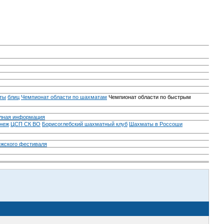
ты
блиц
Чемпионат области по шахматам
Чемпионат области по быстрым
лная информация
неж
ЦСП СК ВО
Борисоглебский шахматный клуб
Шахматы в Россоши
ежского фестиваля