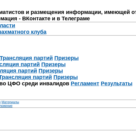
матистов и размещения информации, имеющей о
мация - ВКонтакте и в Телеграме
бласти
шахматного клуба
Трансляция партий
Призеры
сляция партий
Призеры
ляция партий
Призеры
Трансляция партий
Призеры
тво ЦФО среди инвалидов
Регламент
Результаты
я
Материалы
ложение