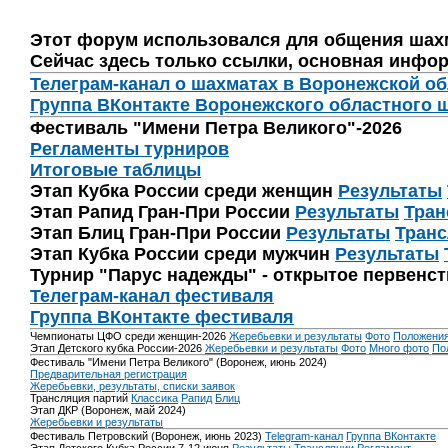
Этот форум использовался для общения шах
Сейчас здесь только ссылки, основная инфор
Телеграм-канал о шахматах в Воронежской о
Группа ВКонтакте Воронежского областного 
Фестиваль "Имени Петра Великого"-2026
Регламенты турниров
Итоговые таблицы
Этап Кубка России среди женщин
Результаты
Этап Рапид Гран-При России
Результаты
Тран
Этап Блиц Гран-При России
Результаты
Транс
Этап Кубка России среди мужчин
Результаты
Турнир "Парус надежды" - открытое первенс
Телеграм-канал фестиваля
Группа ВКонтакте фестиваля
Чемпионаты ЦФО среди женщин-2026
Жеребьевки и результаты
Фото
Положени
Этап Детского кубка России-2026
Жеребьевки и результаты
Фото
Много фото
По
Фестиваль "Имени Петра Великого" (Воронеж, июнь 2024)
Предварительная регистрация
Жеребьевки, результаты, списки заявок
Трансляция партий
Классика
Рапид
Блиц
Этап ДКР (Воронеж, май 2024)
Жеребьевки и результаты
Фестиваль Петровский (Воронеж, июнь 2023)
Telegram-канал
Группа ВКонтакте