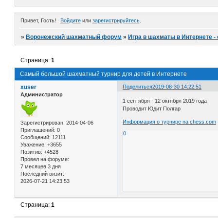
Привет, Гость!
Войдите
или
зарегистрируйтесь
.
»
Воронежский шахматный форум
»
Игра в шахматы в Интернете -
Страница:
1
Самый большой шахматный турнир для детей в Интернете
xuser
Поделиться
2019-08-30 14:22:51
Администратор
1 сентября - 12 октября 2019 года
Проводит Юдит Полгар
Информация о турнире на chess.com
Зарегистрирован
: 2014-04-06
Приглашений:
0
0
Сообщений:
12111
Уважение:
+3655
Позитив:
+4528
Провел на форуме:
7 месяцев 3 дня
Последний визит:
2026-07-21 14:23:53
Страница:
1