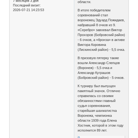
7 месяцев 3 дня
области.
Последний визит:
2026-07-21 14:23:53
В итоге победителем
соревнований стал
воронежец Эдуард Пожидаев,
набравший 8 очков из 9.
«Серебро» завоевал Виктор
Прохоров (Бобровский район)
- 6 очков, а «бронза» в активе
Виктора Коровина
(Лискинский район) - 5,5 очка.
В призовую пятерку также
вошли Александр Слепцов
(Воронеж) - 5,5 очка и
Александр Куграшов
(Бобровский район) - 5 очков.
К турниру был выпущен
памятный значок. Отлично
справилась со своими
обязанностями главный
судья соревнования,
старейшая шахматистка
Воронежа, чемпионка
области 1939 года Елена
Хостник, которой в этом году
исполнится 89 лет.
0