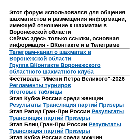
Этот форум использовался для общения
шахматистов и размещения информации,
имеющей отношение к шахматам в
Воронежской области
Сейчас здесь только ссылки, основная
информация - ВКонтакте и в Телеграме
Телеграм-канал о шахматах в
Воронежской области
Группа ВКонтакте Воронежского
областного шахматного клуба
Фестиваль "Имени Петра Великого"-2026
Регламенты турниров
Итоговые таблицы
Этап Кубка России среди женщин
Результаты
Трансляция партий
Призеры
Этап Рапид Гран-При России
Результаты
Трансляция партий
Призеры
Этап Блиц Гран-При России
Результаты
Трансляция партий
Призеры
Этап Кубка России среди мужчин