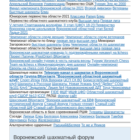
Апрельский Воронеж
Универсиада
Первенство ОШК
Турнир Эло до 2000
Финал чемпионата Воронежской области-2021
Второй дивизион
Ветераны
Быстрые шахматы
Блиц
Юниорские первенства области-2021
Классика
Рапид
Блиц
Первенство областного шахматного клуба
Высшая лига
Первая лига
V летняя Спартакиада молодёжи, II этап (ЦФО) 18-23
Первенство
Воронежа среди школьников
Воронежский областной этап Белой
Ладьи-2021
Чемпионат области среди женщин
Чемпионат области среди ветеранов
Чемпионат области по блицу
первая лига
высшая лига
Мемориал
Загоровского
быстрые шахматы
блиц
Чемпионат области по шахматам
Чемпионат области по быстрым шахматам
высшая лига
первая лига
Воронежская шахматная команда (с подтверждёнными никами) на lichess
Проект Патиум (PostOrion) ВКонтакте
Воронежский онлайн-турнир в честь начала весны
Турнир Voronezh Chess
Team на lichess к Международному дню шахмат
Онлайн-чемпионат
Европы на chess.com
Полная информация
Шахматные новости:
Telegram-канал о шахматах в Воронежской
области
Группа ВКонтакте "Воронежский областной шахматный
клуб"
Спорт-Игрок
РИА Воронеж
ЦСП СК ВО
Борисоглебский шахматный
клуб
Шахматы в Россоши
Шахматы. Новая Усмань
Клуб "Дебют" СОШ
№101
Клуб "Эндшпиль" Лицея №4
Нововоронежский ДДТ
Труд-Черноземье
Шахматные организации:
FIDE
ФШР
МШФ ЦФО
Областной шахматный
клуб
СШОР №13
ICCF
РАЗШ:
форум
сайт
Шахсекция ВКонтакте
"Воронеж шахматный" на БВФ
Воронежский
исторический форум
Cтарый форум (только чтение)
Старый сайт
областной ШФ
Старый сайт Воронежского фестиваля
Воронежская область в базе соревнований РШФ:
Турниры
Шахматисты
Соседи:
Липецк
Елец
Белгород
Алексеевка
Урюпинск
Балашов
Тамбов
Мичуринск
Курск
Железногорск
Альтернативно одаренные:
Раецкий&Беляев
Те же и Яриков
Воронежский шахматный форум