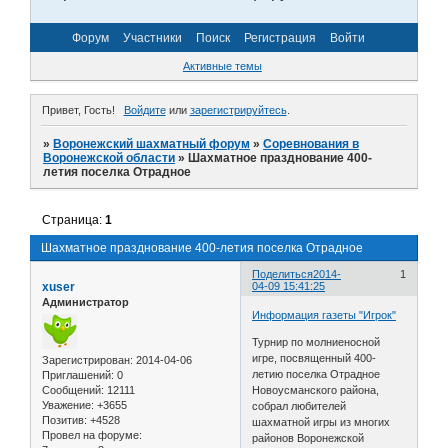
Форум
Участники
Поиск
Регистрация
Войти
Активные темы
Привет, Гость!
Войдите
или
зарегистрируйтесь
.
»
Воронежский шахматный форум
»
Соревнования в
Воронежской области
»
Шахматное празднование 400-
летия поселка Отрадное
Страница:
1
Шахматное празднование 400-летия поселка Отрадное
Поделиться
2014-
1
xuser
04-09 15:41:25
Администратор
Информация газеты "Игрок"
Турнир по молниеносной
игре, посвященный 400-
Зарегистрирован
: 2014-04-06
летию поселка Отрадное
Приглашений:
0
Сообщений:
12111
Новоусманского района,
Уважение:
+3655
собрал любителей
Позитив:
+4528
шахматной игры из многих
Провел на форуме:
районов Воронежской