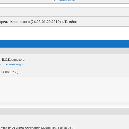
риал Коренского (24.08-01.09.2019) г. Тамбов
 В.С.Коренского
xv … korenskogo
14 08:51:56)
очка из 2) и кмс Александр Михненко (1 очко из 2)