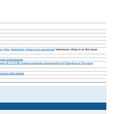
ты
блиц
Чемпионат области по шахматам
Чемпионат области по быстрым
лная информация
неж
ЦСП СК ВО
Борисоглебский шахматный клуб
Шахматы в Россоши
ежского фестиваля