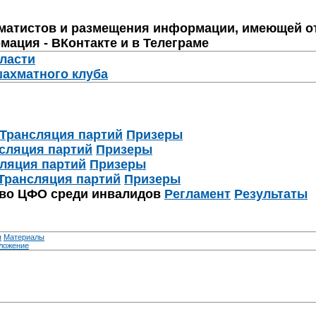
матистов и размещения информации, имеющей о
мация - ВКонтакте и в Телеграме
бласти
шахматного клуба
Трансляция партий
Призеры
сляция партий
Призеры
ляция партий
Призеры
Трансляция партий
Призеры
тво ЦФО среди инвалидов
Регламент
Результаты
я
Материалы
ложение