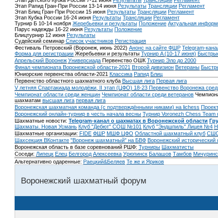
Этап Детского Кубка России 7-12 июня
Результаты
Трансляции
Регламент
Этап Рапид Гран-При России 13-14 июня
Результаты
Трансляции
Регламент
Этап Блиц Гран-При России 15 июня
Результаты
Трансляции
Регламент
Этап Кубка России 16-24 июня
Результаты
Трансляции
Регламент
Турнир Б 10-14 ноября
Жеребьевки и результаты
Положение
Актуальная информ
Парус надежды 16-22 июня
Результаты
Положение
Блицтурнир 12 июня
Результаты
Судейский семинар
Список участников
Регистрация
Фестиваль Петровский (Воронеж, июнь 2022)
Анонс на сайте ФШР
Telegram-кана
Форма для регистрации
Жеребьевки и результаты
Турнир A (10-17 июня)
Быстрые
Апрельский Воронеж
Универсиада
Первенство ОШК
Турнир Эло до 2000
Финал чемпионата Воронежской области-2021
Второй дивизион
Ветераны
Быстр
Юниорские первенства области-2021
Классика
Рапид
Блиц
Первенство областного шахматного клуба
Высшая лига
Первая лига
V летняя Спартакиада молодёжи, II этап (ЦФО) 18-23
Первенство Воронежа сред
Чемпионат области среди женщин
Чемпионат области среди ветеранов
Чемпиона
шахматам
высшая лига
первая лига
Воронежская шахматная команда (с подтверждёнными никами) на lichess
Проект
Воронежский онлайн-турнир в честь начала весны
Турнир Voronezh Chess Team 
Шахматные новости:
Telegram-канал о шахматах в Воронежской области
Гр
Шахматы. Новая Усмань
Клуб "Дебют" СОШ №101
Клуб "Эндшпиль" Лицея №4
Н
Шахматные организации:
FIDE
ФШР
МШФ ЦФО
Областной шахматный клуб
СШО
Шахсекция ВКонтакте
"Воронеж шахматный" на БВФ
Воронежский исторический
Воронежская область в базе соревнований РШФ:
Турниры
Шахматисты
Соседи:
Липецк
Елец
Белгород
Алексеевка
Урюпинск
Балашов
Тамбов
Мичуринс
Альтернативно одаренные:
Раецкий&Беляев
Те же и Яриков
Воронежский шахматный форум