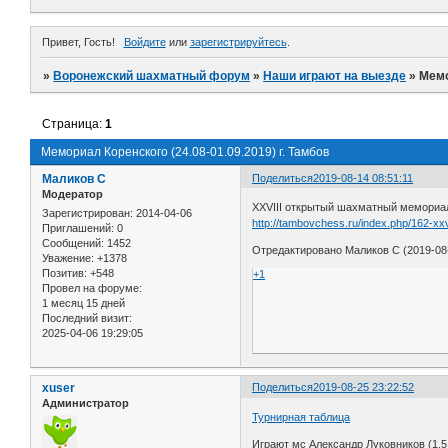
Привет, Гость!
Войдите
или
зарегистрируйтесь
.
»
Воронежский шахматный форум
»
Наши играют на выезде
»
Мемо
Страница:
1
Мемориал Коренского (24.08-01.09.2019) г. Тамбов
Маликов С
Поделиться
2019-08-14 08:51:11
Модератор
XXVIII открытый шахматный мемориал
Зарегистрирован
: 2014-04-06
http://tambovchess.ru/index.php/162-x
Приглашений:
0
Сообщений:
1452
Отредактировано Маликов С (2019-08-
Уважение:
+1378
Позитив:
+548
+1
Провел на форуме:
1 месяц 15 дней
Последний визит:
2025-04-06 19:29:05
xuser
Поделиться
2019-08-25 23:22:52
Администратор
Турнирная таблица
Играют мс Александр Луковников (1.5 