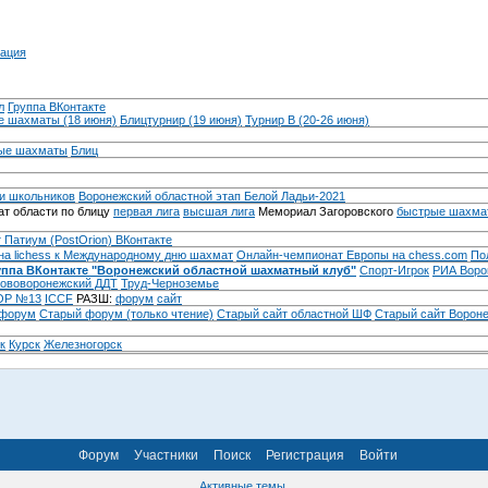
ация
л
Группа ВКонтакте
 шахматы (18 июня)
Блицтурнир (19 июня)
Турнир B (20-26 июня)
ые шахматы
Блиц
и школьников
Воронежский областной этап Белой Ладьи-2021
т области по блицу
первая лига
высшая лига
Мемориал Загоровского
быстрые шахма
 Патиум (PostOrion) ВКонтакте
на lichess к Международному дню шахмат
Онлайн-чемпионат Европы на chess.com
По
уппа ВКонтакте "Воронежский областной шахматный клуб"
Спорт-Игрок
РИА Воро
ововоронежский ДДТ
Труд-Черноземье
Р №13
ICCF
РАЗШ:
форум
сайт
 форум
Cтарый форум (только чтение)
Старый сайт областной ШФ
Старый сайт Ворон
к
Курск
Железногорск
Форум
Участники
Поиск
Регистрация
Войти
Активные темы