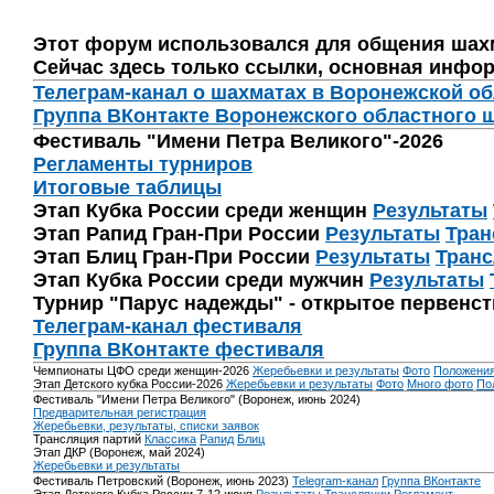
Этот форум использовался для общения шах
Сейчас здесь только ссылки, основная инфор
Телеграм-канал о шахматах в Воронежской о
Группа ВКонтакте Воронежского областного 
Фестиваль "Имени Петра Великого"-2026
Регламенты турниров
Итоговые таблицы
Этап Кубка России среди женщин
Результаты
Этап Рапид Гран-При России
Результаты
Тран
Этап Блиц Гран-При России
Результаты
Транс
Этап Кубка России среди мужчин
Результаты
Турнир "Парус надежды" - открытое первенс
Телеграм-канал фестиваля
Группа ВКонтакте фестиваля
Чемпионаты ЦФО среди женщин-2026
Жеребьевки и результаты
Фото
Положени
Этап Детского кубка России-2026
Жеребьевки и результаты
Фото
Много фото
По
Фестиваль "Имени Петра Великого" (Воронеж, июнь 2024)
Предварительная регистрация
Жеребьевки, результаты, списки заявок
Трансляция партий
Классика
Рапид
Блиц
Этап ДКР (Воронеж, май 2024)
Жеребьевки и результаты
Фестиваль Петровский (Воронеж, июнь 2023)
Telegram-канал
Группа ВКонтакте