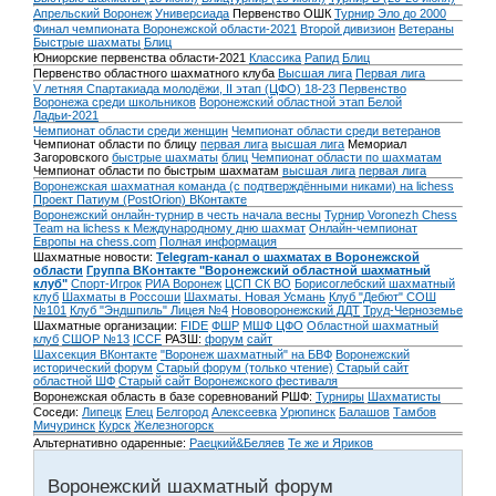
Апрельский Воронеж
Универсиада
Первенство ОШК
Турнир Эло до 2000
Финал чемпионата Воронежской области-2021
Второй дивизион
Ветераны
Быстрые шахматы
Блиц
Юниорские первенства области-2021
Классика
Рапид
Блиц
Первенство областного шахматного клуба
Высшая лига
Первая лига
V летняя Спартакиада молодёжи, II этап (ЦФО) 18-23
Первенство
Воронежа среди школьников
Воронежский областной этап Белой
Ладьи-2021
Чемпионат области среди женщин
Чемпионат области среди ветеранов
Чемпионат области по блицу
первая лига
высшая лига
Мемориал
Загоровского
быстрые шахматы
блиц
Чемпионат области по шахматам
Чемпионат области по быстрым шахматам
высшая лига
первая лига
Воронежская шахматная команда (с подтверждёнными никами) на lichess
Проект Патиум (PostOrion) ВКонтакте
Воронежский онлайн-турнир в честь начала весны
Турнир Voronezh Chess
Team на lichess к Международному дню шахмат
Онлайн-чемпионат
Европы на chess.com
Полная информация
Шахматные новости:
Telegram-канал о шахматах в Воронежской
области
Группа ВКонтакте "Воронежский областной шахматный
клуб"
Спорт-Игрок
РИА Воронеж
ЦСП СК ВО
Борисоглебский шахматный
клуб
Шахматы в Россоши
Шахматы. Новая Усмань
Клуб "Дебют" СОШ
№101
Клуб "Эндшпиль" Лицея №4
Нововоронежский ДДТ
Труд-Черноземье
Шахматные организации:
FIDE
ФШР
МШФ ЦФО
Областной шахматный
клуб
СШОР №13
ICCF
РАЗШ:
форум
сайт
Шахсекция ВКонтакте
"Воронеж шахматный" на БВФ
Воронежский
исторический форум
Cтарый форум (только чтение)
Старый сайт
областной ШФ
Старый сайт Воронежского фестиваля
Воронежская область в базе соревнований РШФ:
Турниры
Шахматисты
Соседи:
Липецк
Елец
Белгород
Алексеевка
Урюпинск
Балашов
Тамбов
Мичуринск
Курск
Железногорск
Альтернативно одаренные:
Раецкий&Беляев
Те же и Яриков
Воронежский шахматный форум