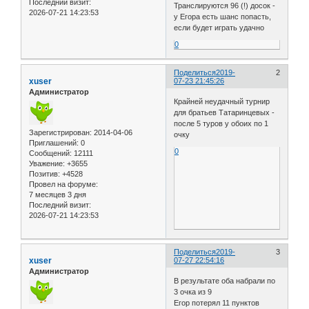
Последний визит:
Транслируются 96 (!) досок -
2026-07-21 14:23:53
у Егора есть шанс попасть,
если будет играть удачно
0
Поделиться
2019-
2
xuser
07-23 21:45:26
Администратор
Крайней неудачный турнир
для братьев Татаринцевых -
после 5 туров у обоих по 1
Зарегистрирован
: 2014-04-06
очку
Приглашений:
0
0
Сообщений:
12111
Уважение:
+3655
Позитив:
+4528
Провел на форуме:
7 месяцев 3 дня
Последний визит:
2026-07-21 14:23:53
Поделиться
2019-
3
xuser
07-27 22:54:16
Администратор
В результате оба набрали по
3 очка из 9
Егор потерял 11 пунктов