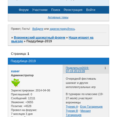
Форум
Участники
Поиск
Регистрация
Войти
Активные темы
Привет, Гость!
Войдите
или
зарегистрируйтесь
.
»
Воронежский шахматный форум
»
Наши играют на
выезде
»
Пардубице-2019
Страница:
1
Пардубице-2019
Поделиться
2019-
1
xuser
07-19 20:23:09
Администратор
Очередной фестиваль
шахмат и других
интеллектуальных игр
Зарегистрирован
: 2014-04-06
В турнирах по классике (19-
Приглашений:
0
Сообщений:
12111
27 июля) участвуют
Уважение:
+3655
воронежцы
Позитив:
+4528
Турнир A
-
Егор Татаринцев
Провел на форуме:
Турнир B
-
Михаил
7 месяцев 3 дня
Татаринцев