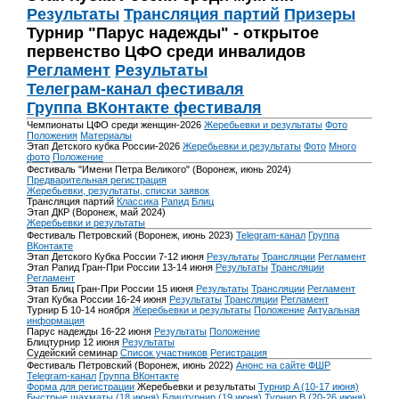
Результаты
Трансляция партий
Призеры
Турнир "Парус надежды" - открытое
первенство ЦФО среди инвалидов
Регламент
Результаты
Телеграм-канал фестиваля
Группа ВКонтакте фестиваля
Чемпионаты ЦФО среди женщин-2026
Жеребьевки и результаты
Фото
Положения
Материалы
Этап Детского кубка России-2026
Жеребьевки и результаты
Фото
Много
фото
Положение
Фестиваль "Имени Петра Великого" (Воронеж, июнь 2024)
Предварительная регистрация
Жеребьевки, результаты, списки заявок
Трансляция партий
Классика
Рапид
Блиц
Этап ДКР (Воронеж, май 2024)
Жеребьевки и результаты
Фестиваль Петровский (Воронеж, июнь 2023)
Telegram-канал
Группа
ВКонтакте
Этап Детского Кубка России 7-12 июня
Результаты
Трансляции
Регламент
Этап Рапид Гран-При России 13-14 июня
Результаты
Трансляции
Регламент
Этап Блиц Гран-При России 15 июня
Результаты
Трансляции
Регламент
Этап Кубка России 16-24 июня
Результаты
Трансляции
Регламент
Турнир Б 10-14 ноября
Жеребьевки и результаты
Положение
Актуальная
информация
Парус надежды 16-22 июня
Результаты
Положение
Блицтурнир 12 июня
Результаты
Судейский семинар
Список участников
Регистрация
Фестиваль Петровский (Воронеж, июнь 2022)
Анонс на сайте ФШР
Telegram-канал
Группа ВКонтакте
Форма для регистрации
Жеребьевки и результаты
Турнир A (10-17 июня)
Быстрые шахматы (18 июня)
Блицтурнир (19 июня)
Турнир B (20-26 июня)