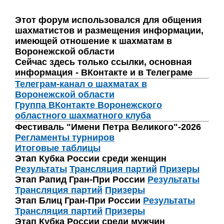
Этот форум использовался для общения
шахматистов и размещения информации,
имеющей отношение к шахматам в
Воронежской области
Сейчас здесь только ссылки, основная
информация - ВКонтакте и в Телеграме
Телеграм-канал о шахматах в
Воронежской области
Группа ВКонтакте Воронежского
областного шахматного клуба
Фестиваль "Имени Петра Великого"-2026
Регламенты турниров
Итоговые таблицы
Этап Кубка России среди женщин
Результаты
Трансляция партий
Призеры
Этап Рапид Гран-При России
Результаты
Трансляция партий
Призеры
Этап Блиц Гран-При России
Результаты
Трансляция партий
Призеры
Этап Кубка России среди мужчин