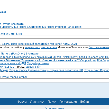
ация
л
Группа ВКонтакте
 шахматы (18 июня)
Блицтурнир (19 июня)
Турнир B (20-26 июня)
ые шахматы
Блиц
и школьников
Воронежский областной этап Белой Ладьи-2021
т области по блицу
первая лига
высшая лига
Мемориал Загоровского
быстрые шахма
 Патиум (PostOrion) ВКонтакте
на lichess к Международному дню шахмат
Онлайн-чемпионат Европы на chess.com
По
уппа ВКонтакте "Воронежский областной шахматный клуб"
Спорт-Игрок
РИА Воро
ововоронежский ДДТ
Труд-Черноземье
Р №13
ICCF
РАЗШ:
форум
сайт
 форум
Cтарый форум (только чтение)
Старый сайт областной ШФ
Старый сайт Ворон
к
Курск
Железногорск
Форум
Участники
Поиск
Регистрация
Войти
Активные темы