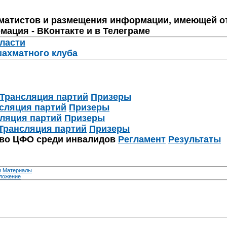
матистов и размещения информации, имеющей о
мация - ВКонтакте и в Телеграме
бласти
шахматного клуба
Трансляция партий
Призеры
сляция партий
Призеры
ляция партий
Призеры
Трансляция партий
Призеры
тво ЦФО среди инвалидов
Регламент
Результаты
я
Материалы
ложение