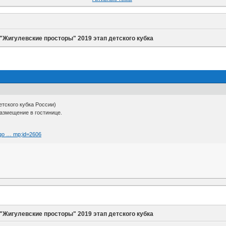
"Жигулевские просторы" 2019 этап детского кубка
етского кубка России)
размещение в гостинице.
?go … mp;id=2606
"Жигулевские просторы" 2019 этап детского кубка