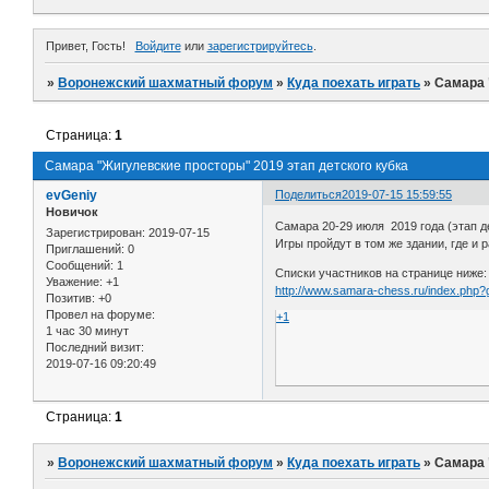
Привет, Гость!
Войдите
или
зарегистрируйтесь
.
»
Воронежский шахматный форум
»
Куда поехать играть
»
Самара 
Страница:
1
Самара "Жигулевские просторы" 2019 этап детского кубка
evGeniy
Поделиться
2019-07-15 15:59:55
Новичок
Самара 20-29 июля 2019 года (этап д
Зарегистрирован
: 2019-07-15
Игры пройдут в том же здании, где и 
Приглашений:
0
Сообщений:
1
Списки участников на странице ниже:
Уважение:
+1
http://www.samara-chess.ru/index.php
Позитив:
+0
Провел на форуме:
+1
1 час 30 минут
Последний визит:
2019-07-16 09:20:49
Страница:
1
»
Воронежский шахматный форум
»
Куда поехать играть
»
Самара 