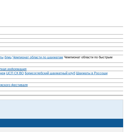
ты
блиц
Чемпионат области по шахматам
Чемпионат области по быстрым
лная информация
неж
ЦСП СК ВО
Борисоглебский шахматный клуб
Шахматы в Россоши
ежского фестиваля