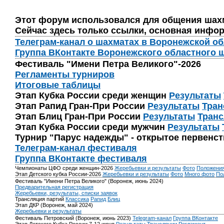
Этот форум использовался для общения шах
Сейчас здесь только ссылки, основная инфор
Телеграм-канал о шахматах в Воронежской о
Группа ВКонтакте Воронежского областного 
Фестиваль "Имени Петра Великого"-2026
Регламенты турниров
Итоговые таблицы
Этап Кубка России среди женщин
Результаты
Этап Рапид Гран-При России
Результаты
Тран
Этап Блиц Гран-При России
Результаты
Транс
Этап Кубка России среди мужчин
Результаты
Турнир "Парус надежды" - открытое первенс
Телеграм-канал фестиваля
Группа ВКонтакте фестиваля
Чемпионаты ЦФО среди женщин-2026
Жеребьевки и результаты
Фото
Положени
Этап Детского кубка России-2026
Жеребьевки и результаты
Фото
Много фото
По
Фестиваль "Имени Петра Великого" (Воронеж, июнь 2024)
Предварительная регистрация
Жеребьевки, результаты, списки заявок
Трансляция партий
Классика
Рапид
Блиц
Этап ДКР (Воронеж, май 2024)
Жеребьевки и результаты
Фестиваль Петровский (Воронеж, июнь 2023)
Telegram-канал
Группа ВКонтакте