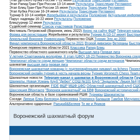
Этап Детского Кубка России 7-12 июня
Результаты
Трансляции
Регламент
Этап Рапид Гран-При России 13-14 июня
Результаты
Трансляции
Регламент
Этап Блиц Гран-При России 15 июня
Результаты
Трансляции
Регламент
Этап Кубка России 16-24 июня
Результаты
Трансляции
Регламент
Турнир Б 10-14 ноября
Жеребьевки и результаты
Положение
Актуальная информ
Парус надежды 16-22 июня
Результаты
Положение
Блицтурнир 12 июня
Результаты
Судейский семинар
Список участников
Регистрация
Фестиваль Петровский (Воронеж, июнь 2022)
Анонс на сайте ФШР
Telegram-кана
Форма для регистрации
Жеребьевки и результаты
Турнир A (10-17 июня)
Быстрые
Апрельский Воронеж
Универсиада
Первенство ОШК
Турнир Эло до 2000
Финал чемпионата Воронежской области-2021
Второй дивизион
Ветераны
Быстр
Юниорские первенства области-2021
Классика
Рапид
Блиц
Первенство областного шахматного клуба
Высшая лига
Первая лига
V летняя Спартакиада молодёжи, II этап (ЦФО) 18-23
Первенство Воронежа сред
Чемпионат области среди женщин
Чемпионат области среди ветеранов
Чемпиона
шахматам
высшая лига
первая лига
Воронежская шахматная команда (с подтверждёнными никами) на lichess
Проект
Воронежский онлайн-турнир в честь начала весны
Турнир Voronezh Chess Team 
Шахматные новости:
Telegram-канал о шахматах в Воронежской области
Гр
Шахматы. Новая Усмань
Клуб "Дебют" СОШ №101
Клуб "Эндшпиль" Лицея №4
Н
Шахматные организации:
FIDE
ФШР
МШФ ЦФО
Областной шахматный клуб
СШО
Шахсекция ВКонтакте
"Воронеж шахматный" на БВФ
Воронежский исторический
Воронежская область в базе соревнований РШФ:
Турниры
Шахматисты
Соседи:
Липецк
Елец
Белгород
Алексеевка
Урюпинск
Балашов
Тамбов
Мичуринс
Альтернативно одаренные:
Раецкий&Беляев
Те же и Яриков
Воронежский шахматный форум