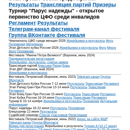
Результаты
Трансляция партий
Призеры
Турнир "Парус надежды" - открытое
первенство ЦФО среди инвалидов
Регламент
Результаты
Телеграм-канал фестиваля
Группа ВКонтакте фестиваля
Чемпионаты ЦФО среди женщин-2026
Жеребьевки и результаты
Фото
Положения
Материалы
Этап Детского кубка России-2026
Жеребьевки и результаты
Фото
Много
фото
Положение
Фестиваль "Имени Петра Великого" (Воронеж, июнь 2024)
Предварительная регистрация
Жеребьевки, результаты, списки заявок
Трансляция партий
Классика
Рапид
Блиц
Этап ДКР (Воронеж, май 2024)
Жеребьевки и результаты
Фестиваль Петровский (Воронеж, июнь 2023)
Telegram-канал
Группа
ВКонтакте
Этап Детского Кубка России 7-12 июня
Результаты
Трансляции
Регламент
Этап Рапид Гран-При России 13-14 июня
Результаты
Трансляции
Регламент
Этап Блиц Гран-При России 15 июня
Результаты
Трансляции
Регламент
Этап Кубка России 16-24 июня
Результаты
Трансляции
Регламент
Турнир Б 10-14 ноября
Жеребьевки и результаты
Положение
Актуальная
информация
Парус надежды 16-22 июня
Результаты
Положение
Блицтурнир 12 июня
Результаты
Судейский семинар
Список участников
Регистрация
Фестиваль Петровский (Воронеж, июнь 2022)
Анонс на сайте ФШР
Telegram-канал
Группа ВКонтакте
Форма для регистрации
Жеребьевки и результаты
Турнир A (10-17 июня)
Быстрые шахматы (18 июня)
Блицтурнир (19 июня)
Турнир B (20-26 июня)