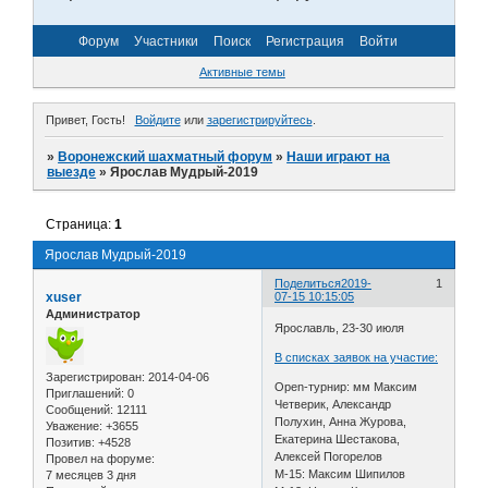
Форум
Участники
Поиск
Регистрация
Войти
Активные темы
Привет, Гость!
Войдите
или
зарегистрируйтесь
.
»
Воронежский шахматный форум
»
Наши играют на
выезде
»
Ярослав Мудрый-2019
Страница:
1
Ярослав Мудрый-2019
Поделиться
2019-
1
xuser
07-15 10:15:05
Администратор
Ярославль, 23-30 июля
В списках заявок на участие:
Зарегистрирован
: 2014-04-06
Open-турнир: мм Максим
Приглашений:
0
Четверик, Александр
Сообщений:
12111
Полухин, Анна Журова,
Уважение:
+3655
Екатерина Шестакова,
Позитив:
+4528
Алексей Погорелов
Провел на форуме:
М-15: Максим Шипилов
7 месяцев 3 дня