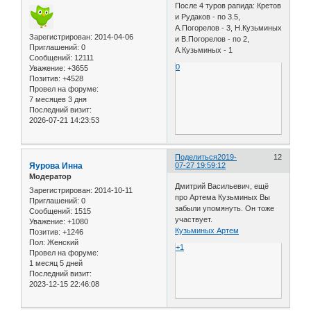
После 4 туров рапида: Кретов
и Рудаков - по 3.5,
А.Погорелов - 3, Н.Кузьминых
Зарегистрирован
: 2014-04-06
и В.Погорелов - по 2,
Приглашений:
0
А.Кузьминых - 1
Сообщений:
12111
0
Уважение:
+3655
Позитив:
+4528
Провел на форуме:
7 месяцев 3 дня
Последний визит:
2026-07-21 14:23:53
Поделиться
2019-
12
Яурова Инна
07-27 19:59:12
Модератор
Дмитрий Васильевич, ещё
Зарегистрирован
: 2014-10-11
про Артема Кузьминых Вы
Приглашений:
0
забыли упомянуть. Он тоже
Сообщений:
1515
участвует.
Уважение:
+1080
Кузьминых Артем
Позитив:
+1246
Пол:
Женский
+1
Провел на форуме:
1 месяц 5 дней
Последний визит:
2023-12-15 22:46:08