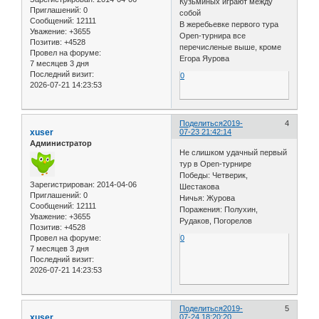
Кузьминых играют между
Приглашений:
0
собой
Сообщений:
12111
В жеребьевке первого тура
Уважение:
+3655
Open-турнира все
Позитив:
+4528
перечисленые выше, кроме
Провел на форуме:
Егора Яурова
7 месяцев 3 дня
Последний визит:
0
2026-07-21 14:23:53
Поделиться
2019-
4
xuser
07-23 21:42:14
Администратор
Не слишком удачный первый
тур в Open-турнире
Победы: Четверик,
Зарегистрирован
: 2014-04-06
Шестакова
Приглашений:
0
Ничья: Журова
Сообщений:
12111
Поражения: Полухин,
Уважение:
+3655
Рудаков, Погорелов
Позитив:
+4528
Провел на форуме:
0
7 месяцев 3 дня
Последний визит:
2026-07-21 14:23:53
Поделиться
2019-
5
xuser
07-24 18:20:20