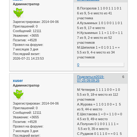
Администратор
В.Погорелов 1 1 0 0 1 1 1 0 1
6 из 9, 5-е место из 41
участника
Зарегистрирован
: 2014-04-06
А.Кузьминых 1 0 1 0 0 1 1 0 1
Приглашений:
0
5 из 9, 17-е место
Сообщений:
12111
Н.Кузьминых 1 1 = 1 1 0 = 1 1
Уважение:
+3655
7 из 9, 2-е место из 52
Позитив:
+4528
участников
Провел на форуме:
М.Шипилов 1 = 0 1 0 1 1 = =
7 месяцев 3 дня
5.5 из 9, 4-е место из 34
Последний визит:
участников
2026-07-21 14:23:53
0
Поделиться
2019-
6
xuser
07-25 09:09:26
Администратор
М.Четверик 1 1 1 1 0 0 = 1 0
5.5 из 9, 18-е место из 112
участников
Зарегистрирован
: 2014-04-06
А.Журова = 1 1 0 1 0 0 = 1 5
Приглашений:
0
из 9, 44-е место
Сообщений:
12111
Е.Шестакова 1 = 0 = 1 1 0 = 0
Уважение:
+3655
4.5 из 9, 49-е место
Позитив:
+4528
А.Полухин 0 1 0 0 1 1 1 1 =
Провел на форуме:
5.5 из 9, 35-е место
7 месяцев 3 дня
С.Рудаков 0 1 1 1 0 = = 0 1 5
Последний визит: