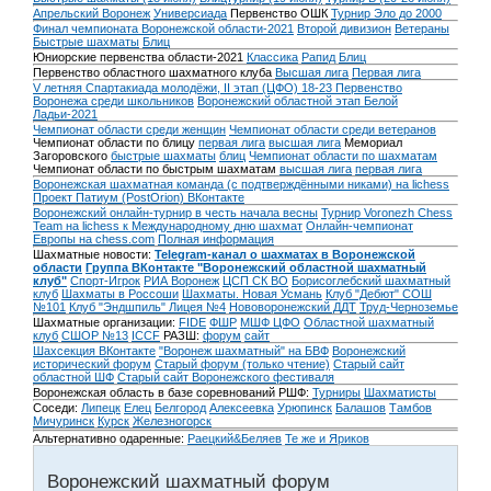
Апрельский Воронеж
Универсиада
Первенство ОШК
Турнир Эло до 2000
Финал чемпионата Воронежской области-2021
Второй дивизион
Ветераны
Быстрые шахматы
Блиц
Юниорские первенства области-2021
Классика
Рапид
Блиц
Первенство областного шахматного клуба
Высшая лига
Первая лига
V летняя Спартакиада молодёжи, II этап (ЦФО) 18-23
Первенство
Воронежа среди школьников
Воронежский областной этап Белой
Ладьи-2021
Чемпионат области среди женщин
Чемпионат области среди ветеранов
Чемпионат области по блицу
первая лига
высшая лига
Мемориал
Загоровского
быстрые шахматы
блиц
Чемпионат области по шахматам
Чемпионат области по быстрым шахматам
высшая лига
первая лига
Воронежская шахматная команда (с подтверждёнными никами) на lichess
Проект Патиум (PostOrion) ВКонтакте
Воронежский онлайн-турнир в честь начала весны
Турнир Voronezh Chess
Team на lichess к Международному дню шахмат
Онлайн-чемпионат
Европы на chess.com
Полная информация
Шахматные новости:
Telegram-канал о шахматах в Воронежской
области
Группа ВКонтакте "Воронежский областной шахматный
клуб"
Спорт-Игрок
РИА Воронеж
ЦСП СК ВО
Борисоглебский шахматный
клуб
Шахматы в Россоши
Шахматы. Новая Усмань
Клуб "Дебют" СОШ
№101
Клуб "Эндшпиль" Лицея №4
Нововоронежский ДДТ
Труд-Черноземье
Шахматные организации:
FIDE
ФШР
МШФ ЦФО
Областной шахматный
клуб
СШОР №13
ICCF
РАЗШ:
форум
сайт
Шахсекция ВКонтакте
"Воронеж шахматный" на БВФ
Воронежский
исторический форум
Cтарый форум (только чтение)
Старый сайт
областной ШФ
Старый сайт Воронежского фестиваля
Воронежская область в базе соревнований РШФ:
Турниры
Шахматисты
Соседи:
Липецк
Елец
Белгород
Алексеевка
Урюпинск
Балашов
Тамбов
Мичуринск
Курск
Железногорск
Альтернативно одаренные:
Раецкий&Беляев
Те же и Яриков
Воронежский шахматный форум