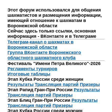
Этот форум использовался для общения
шахматистов и размещения информации,
имеющей отношение к шахматам в
Воронежской области
Сейчас здесь только ссылки, основная
информация - ВКонтакте и в Телеграме
Телеграм-канал о шахматах в
Воронежской области
Группа ВКонтакте Воронежского
областного шахматного клуба
Фестиваль "Имени Петра Великого"-2026
Регламенты турниров
Итоговые таблицы
Этап Кубка России среди женщин
Результаты
Трансляция партий
Призеры
Этап Рапид Гран-При России
Результаты
Трансляция партий
Призеры
Этап Блиц Гран-При России
Результаты
Трансляция партий
Призеры
Этап Кубка России среди мужчин