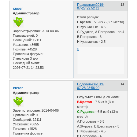
Поделиться
2019-
13
xuser
07-27 22:52:11
Администратор
Итоги рапида:
Е.Кретов - 5.5 из 7 (8-е место)
Н.Кузьминых - 4.5
Зарегистрирован
: 2014-04-06
С.Рудаков, А.Погорелов - по 4
Приглашений:
0
В.Погорелов - 3
Сообщений:
12111
Н.Кузьминых - 2.5
Уважение:
+3655
0
Позитив:
+4528
Провел на форуме:
7 месяцев 3 дня
Последний визит:
2026-07-21 14:23:53
Поделиться
2019-
14
xuser
07-28 23:56:29
Администратор
Результаты блица 28 июля:
Е.Кретов
- 7.5 из 9 (3-е
место)
Зарегистрирован
: 2014-04-06
С.Рудаков
- 6.5 из 9 (13-е
Приглашений:
0
место)
Сообщений:
12111
А.Погорелов - 5.5
Уважение:
+3655
А.Журова, Е.Шестакова - 5
Позитив:
+4528
Н.Кузьминых - 4.5
Провел на форуме:
В.Погорелов - 4