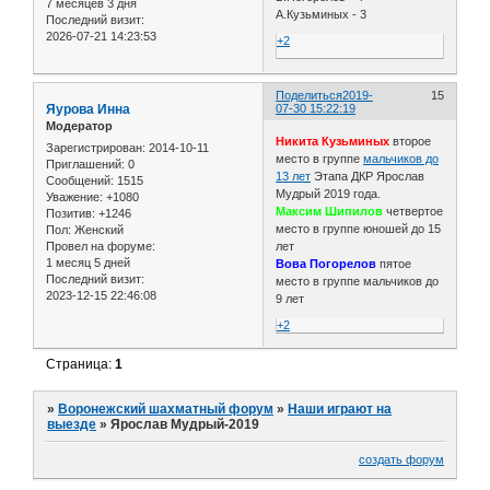
7 месяцев 3 дня
А.Кузьминых - 3
Последний визит:
2026-07-21 14:23:53
+2
Поделиться
2019-
15
Яурова Инна
07-30 15:22:19
Модератор
Никита Кузьминых
второе
Зарегистрирован
: 2014-10-11
место в группе
мальчиков до
Приглашений:
0
13 лет
Этапа ДКР Ярослав
Сообщений:
1515
Мудрый 2019 года.
Уважение:
+1080
Максим Шипилов
четвертое
Позитив:
+1246
место в группе юношей до 15
Пол:
Женский
Провел на форуме:
лет
1 месяц 5 дней
Вова Погорелов
пятое
Последний визит:
место в группе мальчиков до
2023-12-15 22:46:08
9 лет
+2
Страница:
1
»
Воронежский шахматный форум
»
Наши играют на
выезде
»
Ярослав Мудрый-2019
создать форум