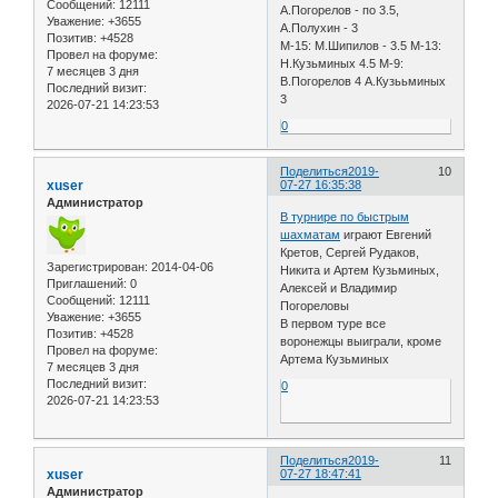
Сообщений:
12111
А.Погорелов - по 3.5,
Уважение:
+3655
А.Полухин - 3
Позитив:
+4528
М-15: М.Шипилов - 3.5 М-13:
Провел на форуме:
Н.Кузьминых 4.5 М-9:
7 месяцев 3 дня
В.Погорелов 4 А.Кузььминых
Последний визит:
3
2026-07-21 14:23:53
0
Поделиться
2019-
10
xuser
07-27 16:35:38
Администратор
В турнире по быстрым
шахматам
играют Евгений
Кретов, Сергей Рудаков,
Зарегистрирован
: 2014-04-06
Никита и Артем Кузьминых,
Приглашений:
0
Алексей и Владимир
Сообщений:
12111
Погореловы
Уважение:
+3655
В первом туре все
Позитив:
+4528
воронежцы выиграли, кроме
Провел на форуме:
Артема Кузьминых
7 месяцев 3 дня
Последний визит:
0
2026-07-21 14:23:53
Поделиться
2019-
11
xuser
07-27 18:47:41
Администратор