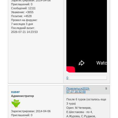
Зарегистрирован
: 2014-04-06
Приглашений:
0
Сообщений:
12111
Уважение:
+3655
Позитив:
+4528
Провел на форуме:
7 месяцев 3 дня
Последний визит:
2026-07-21 14:23:53
0
Поделиться
2019-
9
xuser
07-27 16:32:00
Администратор
После 6 туров (осталось еще
3 тура)
Open: М.Четверик,
Зарегистрирован
: 2014-04-06
Е.Шестакова - по 4,
Приглашений:
0
А.Журова, С.Рудаков,