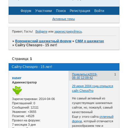
Форум
Участники
Поиск
Регистрация
Войти
Активные темы
Привет, Гость!
Войдите
или
зарегистрируйтесь
.
»
Воронежский шахматный форум
»
СМИ о шахматах
»
Сайту Chesspro - 15 лет!
Страница:
1
Сайту Chesspro - 15 лет!
Поделиться
2019-
1
xuser
06-30 12:09:42
Администратор
29 июня 2004 года открылся
сайт ChessPro
Не самый активный из
Зарегистрирован
: 2014-04-06
существующих шахматных
Приглашений:
0
Сообщений:
12111
сайтов, но, пожалуй, самый
Уважение:
+3655
качественный
Позитив:
+4528
Еще у этого сайта
отличный
Провел на форуме:
форум
, который отличается
7 месяцев 3 дня
разнообразием тем и