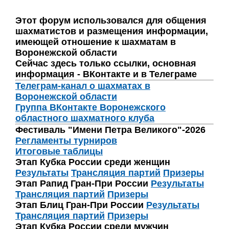
Этот форум использовался для общения
шахматистов и размещения информации,
имеющей отношение к шахматам в
Воронежской области
Сейчас здесь только ссылки, основная
информация - ВКонтакте и в Телеграме
Телеграм-канал о шахматах в
Воронежской области
Группа ВКонтакте Воронежского
областного шахматного клуба
Фестиваль "Имени Петра Великого"-2026
Регламенты турниров
Итоговые таблицы
Этап Кубка России среди женщин
Результаты
Трансляция партий
Призеры
Этап Рапид Гран-При России
Результаты
Трансляция партий
Призеры
Этап Блиц Гран-При России
Результаты
Трансляция партий
Призеры
Этап Кубка России среди мужчин