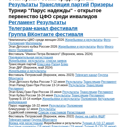
Результаты
Трансляция партий
Призеры
Турнир "Парус надежды" - открытое
первенство ЦФО среди инвалидов
Регламент
Результаты
Телеграм-канал фестиваля
Группа ВКонтакте фестиваля
Чемпионаты ЦФО среди женщин-2026
Жеребьевки и результаты
Фото
Положения
Материалы
Этап Детского кубка России-2026
Жеребьевки и результаты
Фото
Много
фото
Положение
Фестиваль "Имени Петра Великого" (Воронеж, июнь 2024)
Предварительная регистрация
Жеребьевки, результаты, списки заявок
Трансляция партий
Классика
Рапид
Блиц
Этап ДКР (Воронеж, май 2024)
Жеребьевки и результаты
Фестиваль Петровский (Воронеж, июнь 2023)
Telegram-канал
Группа
ВКонтакте
Этап Детского Кубка России 7-12 июня
Результаты
Трансляции
Регламент
Этап Рапид Гран-При России 13-14 июня
Результаты
Трансляции
Регламент
Этап Блиц Гран-При России 15 июня
Результаты
Трансляции
Регламент
Этап Кубка России 16-24 июня
Результаты
Трансляции
Регламент
Турнир Б 10-14 ноября
Жеребьевки и результаты
Положение
Актуальная
информация
Парус надежды 16-22 июня
Результаты
Положение
Блицтурнир 12 июня
Результаты
Судейский семинар
Список участников
Регистрация
Фестиваль Петровский (Воронеж, июнь 2022)
Анонс на сайте ФШР
Telegram-канал
Группа ВКонтакте
Форма для регистрации
Жеребьевки и результаты
Турнир A (10-17 июня)
Быстрые шахматы (18 июня)
Блицтурнир (19 июня)
Турнир B (20-26 июня)