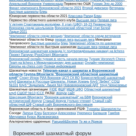
Апрельский Воронеж
Универсиада
Первенство ОШК
Турнир Эло до 2000
Финал чемпионата Воронежской области-2021
Второй дивизион
Ветераны
Быстрые шахматы
Блиц
Юниорские первенства области-2021
Классика
Рапид
Блиц
Первенство областного шахматного клуба
Высшая лига
Первая лига
V летняя Спартакиада молодёжи, II этап (ЦФО) 18-23
Первенство
Воронежа среди школьников
Воронежский областной этап Белой
Ладьи-2021
Чемпионат области среди женщин
Чемпионат области среди ветеранов
Чемпионат области по блицу
первая лига
высшая лига
Мемориал
Загоровского
быстрые шахматы
блиц
Чемпионат области по шахматам
Чемпионат области по быстрым шахматам
высшая лига
первая лига
Воронежская шахматная команда (с подтверждёнными никами) на lichess
Проект Патиум (PostOrion) ВКонтакте
Воронежский онлайн-турнир в честь начала весны
Турнир Voronezh Chess
Team на lichess к Международному дню шахмат
Онлайн-чемпионат
Европы на chess.com
Полная информация
Шахматные новости:
Telegram-канал о шахматах в Воронежской
области
Группа ВКонтакте "Воронежский областной шахматный
клуб"
Спорт-Игрок
РИА Воронеж
ЦСП СК ВО
Борисоглебский шахматный
клуб
Шахматы в Россоши
Шахматы. Новая Усмань
Клуб "Дебют" СОШ
№101
Клуб "Эндшпиль" Лицея №4
Нововоронежский ДДТ
Труд-Черноземье
Шахматные организации:
FIDE
ФШР
МШФ ЦФО
Областной шахматный
клуб
СШОР №13
ICCF
РАЗШ:
форум
сайт
Шахсекция ВКонтакте
"Воронеж шахматный" на БВФ
Воронежский
исторический форум
Cтарый форум (только чтение)
Старый сайт
областной ШФ
Старый сайт Воронежского фестиваля
Воронежская область в базе соревнований РШФ:
Турниры
Шахматисты
Соседи:
Липецк
Елец
Белгород
Алексеевка
Урюпинск
Балашов
Тамбов
Мичуринск
Курск
Железногорск
Альтернативно одаренные:
Раецкий&Беляев
Те же и Яриков
Воронежский шахматный форум