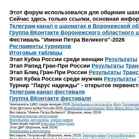
Этот форум использовался для общения шах
Сейчас здесь только ссылки, основная инфор
Телеграм-канал о шахматах в Воронежской о
Группа ВКонтакте Воронежского областного 
Фестиваль "Имени Петра Великого"-2026
Регламенты турниров
Итоговые таблицы
Этап Кубка России среди женщин
Результаты
Этап Рапид Гран-При России
Результаты
Тран
Этап Блиц Гран-При России
Результаты
Транс
Этап Кубка России среди мужчин
Результаты
Турнир "Парус надежды" - открытое первенс
Телеграм-канал фестиваля
Группа ВКонтакте фестиваля
Чемпионаты ЦФО среди женщин-2026
Жеребьевки и результаты
Фото
Положени
Этап Детского кубка России-2026
Жеребьевки и результаты
Фото
Много фото
По
Фестиваль "Имени Петра Великого" (Воронеж, июнь 2024)
Предварительная регистрация
Жеребьевки, результаты, списки заявок
Трансляция партий
Классика
Рапид
Блиц
Этап ДКР (Воронеж, май 2024)
Жеребьевки и результаты
Фестиваль Петровский (Воронеж, июнь 2023)
Telegram-канал
Группа ВКонтакте