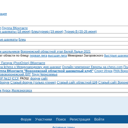
ация
л
Группа ВКонтакте
 шахматы (18 июня)
Блицтурнир (19 июня)
Турнир B (20-26 июня)
ые шахматы
Блиц
и школьников
Воронежский областной этап Белой Ладьи-2021
т области по блицу
первая лига
высшая лига
Мемориал Загоровского
быстрые шахма
 Патиум (PostOrion) ВКонтакте
на lichess к Международному дню шахмат
Онлайн-чемпионат Европы на chess.com
По
уппа ВКонтакте "Воронежский областной шахматный клуб"
Спорт-Игрок
РИА Воро
ововоронежский ДДТ
Труд-Черноземье
Р №13
ICCF
РАЗШ:
форум
сайт
 форум
Cтарый форум (только чтение)
Старый сайт областной ШФ
Старый сайт Ворон
к
Курск
Железногорск
Форум
Участники
Поиск
Регистрация
Войти
Активные темы