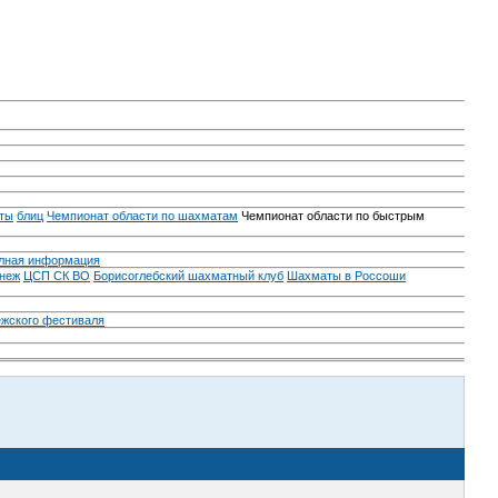
ты
блиц
Чемпионат области по шахматам
Чемпионат области по быстрым
лная информация
неж
ЦСП СК ВО
Борисоглебский шахматный клуб
Шахматы в Россоши
ежского фестиваля