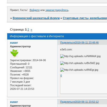
Привет, Гость!
Войдите
или
зарегистрируйтесь
.
»
Воронежский шахматный форум
»
Стартовые листы, жеребьевки, 
Страница:
1
2
»
Информация о фестивале в Интернете
xuser
Поделиться
2019-06-11 23:48:46
Администратор
e3e5.com:
Зарегистрирован
: 2014-04-06
Приглашений:
0
Сообщений:
12111
Уважение:
+3655
Позитив:
+4528
0
Провел на форуме:
7 месяцев 3 дня
Последний визит:
2026-07-21 14:23:53
xuser
Поделиться
2019-06-11 23:52:12
Администратор