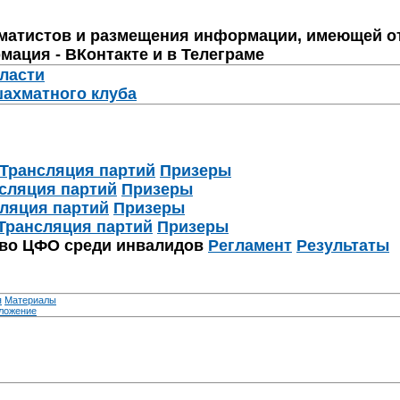
матистов и размещения информации, имеющей о
мация - ВКонтакте и в Телеграме
бласти
шахматного клуба
Трансляция партий
Призеры
сляция партий
Призеры
ляция партий
Призеры
Трансляция партий
Призеры
тво ЦФО среди инвалидов
Регламент
Результаты
я
Материалы
ложение