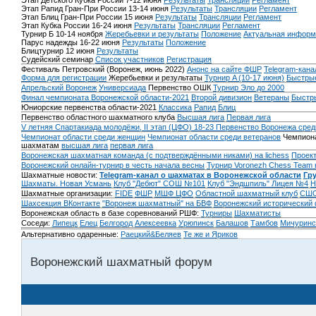
Этап Детского Кубка России 7-12 июня
Результаты
Трансляции
Регламент
Этап Рапид Гран-При России 13-14 июня
Результаты
Трансляции
Регламент
Этап Блиц Гран-При России 15 июня
Результаты
Трансляции
Регламент
Этап Кубка России 16-24 июня
Результаты
Трансляции
Регламент
Турнир Б 10-14 ноября
Жеребьевки и результаты
Положение
Актуальная информ
Парус надежды 16-22 июня
Результаты
Положение
Блицтурнир 12 июня
Результаты
Судейский семинар
Список участников
Регистрация
Фестиваль Петровский (Воронеж, июнь 2022)
Анонс на сайте ФШР
Telegram-кана
Форма для регистрации
Жеребьевки и результаты
Турнир A (10-17 июня)
Быстрые
Апрельский Воронеж
Универсиада
Первенство ОШК
Турнир Эло до 2000
Финал чемпионата Воронежской области-2021
Второй дивизион
Ветераны
Быстр
Юниорские первенства области-2021
Классика
Рапид
Блиц
Первенство областного шахматного клуба
Высшая лига
Первая лига
V летняя Спартакиада молодёжи, II этап (ЦФО) 18-23
Первенство Воронежа сред
Чемпионат области среди женщин
Чемпионат области среди ветеранов
Чемпиона
шахматам
высшая лига
первая лига
Воронежская шахматная команда (с подтверждёнными никами) на lichess
Проект
Воронежский онлайн-турнир в честь начала весны
Турнир Voronezh Chess Team 
Шахматные новости:
Telegram-канал о шахматах в Воронежской области
Гр
Шахматы. Новая Усмань
Клуб "Дебют" СОШ №101
Клуб "Эндшпиль" Лицея №4
Н
Шахматные организации:
FIDE
ФШР
МШФ ЦФО
Областной шахматный клуб
СШО
Шахсекция ВКонтакте
"Воронеж шахматный" на БВФ
Воронежский исторический
Воронежская область в базе соревнований РШФ:
Турниры
Шахматисты
Соседи:
Липецк
Елец
Белгород
Алексеевка
Урюпинск
Балашов
Тамбов
Мичуринс
Альтернативно одаренные:
Раецкий&Беляев
Те же и Яриков
Воронежский шахматный форум