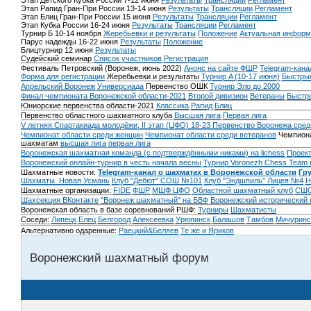
Этап Детского Кубка России 7-12 июня
Результаты
Трансляции
Регламент
Этап Рапид Гран-При России 13-14 июня
Результаты
Трансляции
Регламент
Этап Блиц Гран-При России 15 июня
Результаты
Трансляции
Регламент
Этап Кубка России 16-24 июня
Результаты
Трансляции
Регламент
Турнир Б 10-14 ноября
Жеребьевки и результаты
Положение
Актуальная информ
Парус надежды 16-22 июня
Результаты
Положение
Блицтурнир 12 июня
Результаты
Судейский семинар
Список участников
Регистрация
Фестиваль Петровский (Воронеж, июнь 2022)
Анонс на сайте ФШР
Telegram-кана
Форма для регистрации
Жеребьевки и результаты
Турнир A (10-17 июня)
Быстрые
Апрельский Воронеж
Универсиада
Первенство ОШК
Турнир Эло до 2000
Финал чемпионата Воронежской области-2021
Второй дивизион
Ветераны
Быстр
Юниорские первенства области-2021
Классика
Рапид
Блиц
Первенство областного шахматного клуба
Высшая лига
Первая лига
V летняя Спартакиада молодёжи, II этап (ЦФО) 18-23
Первенство Воронежа сред
Чемпионат области среди женщин
Чемпионат области среди ветеранов
Чемпиона
шахматам
высшая лига
первая лига
Воронежская шахматная команда (с подтверждёнными никами) на lichess
Проект
Воронежский онлайн-турнир в честь начала весны
Турнир Voronezh Chess Team 
Шахматные новости:
Telegram-канал о шахматах в Воронежской области
Гр
Шахматы. Новая Усмань
Клуб "Дебют" СОШ №101
Клуб "Эндшпиль" Лицея №4
Н
Шахматные организации:
FIDE
ФШР
МШФ ЦФО
Областной шахматный клуб
СШО
Шахсекция ВКонтакте
"Воронеж шахматный" на БВФ
Воронежский исторический
Воронежская область в базе соревнований РШФ:
Турниры
Шахматисты
Соседи:
Липецк
Елец
Белгород
Алексеевка
Урюпинск
Балашов
Тамбов
Мичуринс
Альтернативно одаренные:
Раецкий&Беляев
Те же и Яриков
Воронежский шахматный форум