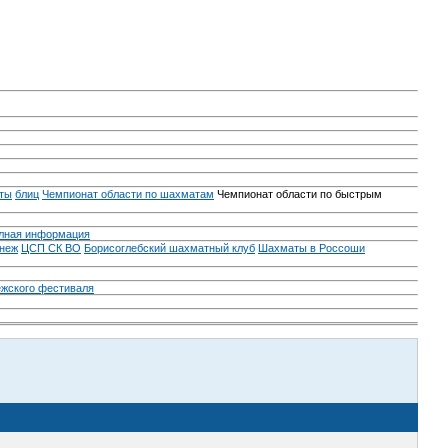
ты
блиц
Чемпионат области по шахматам
Чемпионат области по быстрым
лная информация
неж
ЦСП СК ВО
Борисоглебский шахматный клуб
Шахматы в Россоши
ежского фестиваля