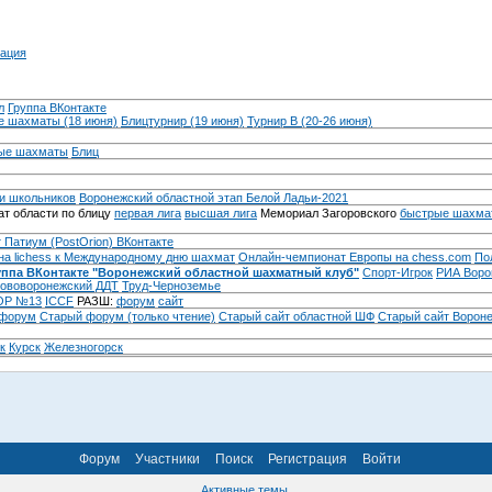
ация
л
Группа ВКонтакте
 шахматы (18 июня)
Блицтурнир (19 июня)
Турнир B (20-26 июня)
ые шахматы
Блиц
и школьников
Воронежский областной этап Белой Ладьи-2021
т области по блицу
первая лига
высшая лига
Мемориал Загоровского
быстрые шахма
 Патиум (PostOrion) ВКонтакте
на lichess к Международному дню шахмат
Онлайн-чемпионат Европы на chess.com
По
уппа ВКонтакте "Воронежский областной шахматный клуб"
Спорт-Игрок
РИА Воро
ововоронежский ДДТ
Труд-Черноземье
Р №13
ICCF
РАЗШ:
форум
сайт
 форум
Cтарый форум (только чтение)
Старый сайт областной ШФ
Старый сайт Ворон
к
Курск
Железногорск
Форум
Участники
Поиск
Регистрация
Войти
Активные темы