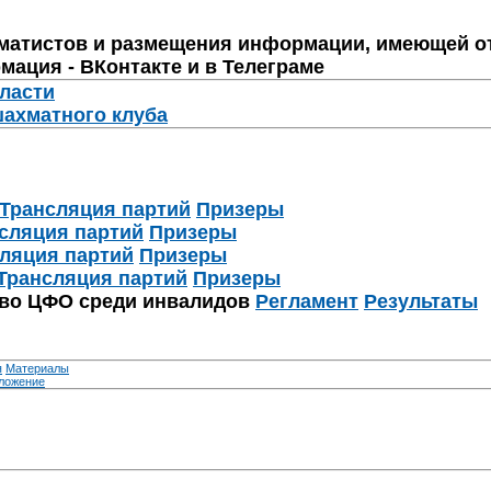
матистов и размещения информации, имеющей о
мация - ВКонтакте и в Телеграме
бласти
шахматного клуба
Трансляция партий
Призеры
сляция партий
Призеры
ляция партий
Призеры
Трансляция партий
Призеры
тво ЦФО среди инвалидов
Регламент
Результаты
я
Материалы
ложение