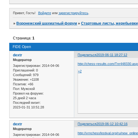
Привет, Гость!
Войдите
или
зарегистрируйтесь
.
»
Воронежский шахматный форум
»
Стартовые листы, жеребьевки, 
Страница:
1
FIDE Open
dextr
Поделиться
2019-06-11 18:27:12
Модератор
http://chess-results.com/Tnr448330.as
Зарегистрирован
: 2014-04-06
Приглашений:
0
+2
Сообщений:
979
Уважение:
+1108
Позитив:
+66
Пол:
Мужской
Провел на форуме:
25 дней 2 часа
Последний визит:
2023-01-31 10:51:28
dextr
Поделиться
2019-06-12 10:42:16
Модератор
http://vrnchessfestival.org/ru/new_online
Зарегистрирован
: 2014-04-06