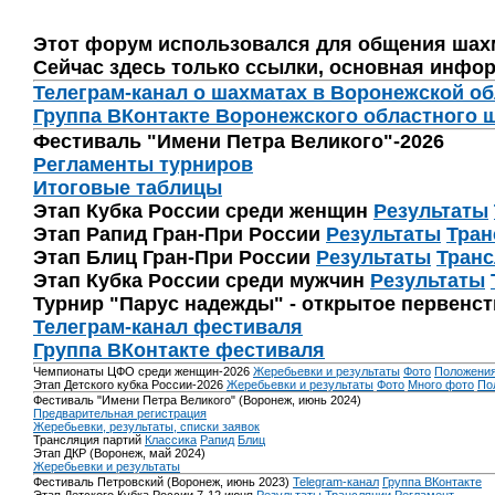
Этот форум использовался для общения шах
Сейчас здесь только ссылки, основная инфор
Телеграм-канал о шахматах в Воронежской о
Группа ВКонтакте Воронежского областного 
Фестиваль "Имени Петра Великого"-2026
Регламенты турниров
Итоговые таблицы
Этап Кубка России среди женщин
Результаты
Этап Рапид Гран-При России
Результаты
Тран
Этап Блиц Гран-При России
Результаты
Транс
Этап Кубка России среди мужчин
Результаты
Турнир "Парус надежды" - открытое первенс
Телеграм-канал фестиваля
Группа ВКонтакте фестиваля
Чемпионаты ЦФО среди женщин-2026
Жеребьевки и результаты
Фото
Положени
Этап Детского кубка России-2026
Жеребьевки и результаты
Фото
Много фото
По
Фестиваль "Имени Петра Великого" (Воронеж, июнь 2024)
Предварительная регистрация
Жеребьевки, результаты, списки заявок
Трансляция партий
Классика
Рапид
Блиц
Этап ДКР (Воронеж, май 2024)
Жеребьевки и результаты
Фестиваль Петровский (Воронеж, июнь 2023)
Telegram-канал
Группа ВКонтакте