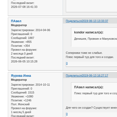
Последний визит:
2026-07-08 16:41:33
ПАвел
Поделиться
2019-06-13 13:33:37
Модератор
Зарегистрирован
: 2014-04-06
kondor написал(а):
Приглашений:
0
Сообщений:
1887
Денишев, Провкин и Мануковский
Уважение:
+855
Позитив:
+354
Провел на форуме:
Соперники тоже не слабые.
2 месяца 0 дней
Плюс первый тур для того и создан.
Последний визит:
2026-06-05 10:15:28
0
Яурова Инна
Поделиться
2019-06-13 16:27:17
Модератор
Зарегистрирован
: 2014-10-11
ПАвел написал(а):
Приглашений:
0
Сообщений:
1515
Плюс первый тур для того и соз
Уважение:
+1080
Позитив:
+1246
Пол:
Женский
Для чего он создан? Существует мнен
Провел на форуме:
1 месяц 5 дней
0
Последний визит: