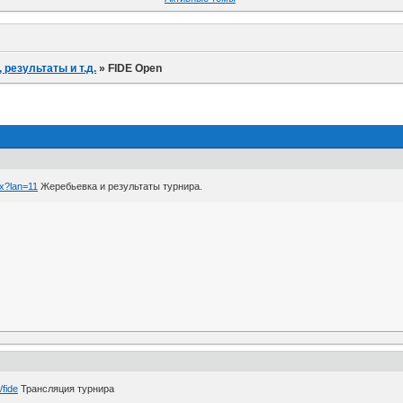
результаты и т.д.
»
FIDE Open
px?lan=11
Жеребьевка и результаты турнира.
/fide
Трансляция турнира