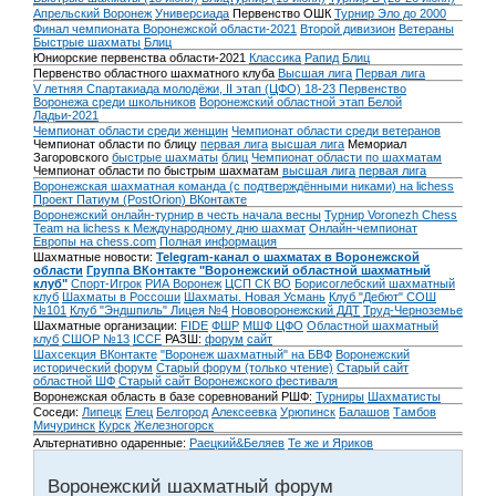
Апрельский Воронеж
Универсиада
Первенство ОШК
Турнир Эло до 2000
Финал чемпионата Воронежской области-2021
Второй дивизион
Ветераны
Быстрые шахматы
Блиц
Юниорские первенства области-2021
Классика
Рапид
Блиц
Первенство областного шахматного клуба
Высшая лига
Первая лига
V летняя Спартакиада молодёжи, II этап (ЦФО) 18-23
Первенство
Воронежа среди школьников
Воронежский областной этап Белой
Ладьи-2021
Чемпионат области среди женщин
Чемпионат области среди ветеранов
Чемпионат области по блицу
первая лига
высшая лига
Мемориал
Загоровского
быстрые шахматы
блиц
Чемпионат области по шахматам
Чемпионат области по быстрым шахматам
высшая лига
первая лига
Воронежская шахматная команда (с подтверждёнными никами) на lichess
Проект Патиум (PostOrion) ВКонтакте
Воронежский онлайн-турнир в честь начала весны
Турнир Voronezh Chess
Team на lichess к Международному дню шахмат
Онлайн-чемпионат
Европы на chess.com
Полная информация
Шахматные новости:
Telegram-канал о шахматах в Воронежской
области
Группа ВКонтакте "Воронежский областной шахматный
клуб"
Спорт-Игрок
РИА Воронеж
ЦСП СК ВО
Борисоглебский шахматный
клуб
Шахматы в Россоши
Шахматы. Новая Усмань
Клуб "Дебют" СОШ
№101
Клуб "Эндшпиль" Лицея №4
Нововоронежский ДДТ
Труд-Черноземье
Шахматные организации:
FIDE
ФШР
МШФ ЦФО
Областной шахматный
клуб
СШОР №13
ICCF
РАЗШ:
форум
сайт
Шахсекция ВКонтакте
"Воронеж шахматный" на БВФ
Воронежский
исторический форум
Cтарый форум (только чтение)
Старый сайт
областной ШФ
Старый сайт Воронежского фестиваля
Воронежская область в базе соревнований РШФ:
Турниры
Шахматисты
Соседи:
Липецк
Елец
Белгород
Алексеевка
Урюпинск
Балашов
Тамбов
Мичуринск
Курск
Железногорск
Альтернативно одаренные:
Раецкий&Беляев
Те же и Яриков
Воронежский шахматный форум