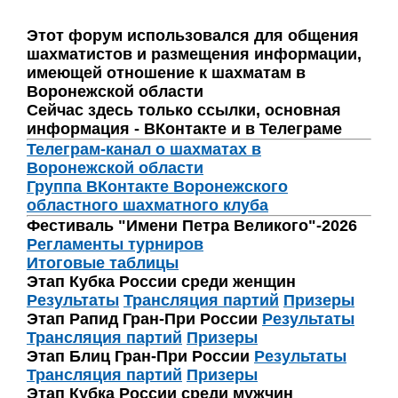
Этот форум использовался для общения
шахматистов и размещения информации,
имеющей отношение к шахматам в
Воронежской области
Сейчас здесь только ссылки, основная
информация - ВКонтакте и в Телеграме
Телеграм-канал о шахматах в
Воронежской области
Группа ВКонтакте Воронежского
областного шахматного клуба
Фестиваль "Имени Петра Великого"-2026
Регламенты турниров
Итоговые таблицы
Этап Кубка России среди женщин
Результаты
Трансляция партий
Призеры
Этап Рапид Гран-При России
Результаты
Трансляция партий
Призеры
Этап Блиц Гран-При России
Результаты
Трансляция партий
Призеры
Этап Кубка России среди мужчин