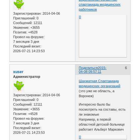
спартакиада медицинских
работников
Зарегистрирован
: 2014-04-06
0
Приглашений:
0
Сообщений:
12111
Уважение:
+3655
Позитив:
+4528
Провел на форуме:
7 месяцев 3 дня
Последний визит:
2026-07-21 14:23:53
Поделиться
2015-
6
xuser
04-08 09:57:11
Администратор
Шахматная Спартакиада
медицинских организаций
(это уже не область, а
Зарегистрирован
: 2014-04-06
Воронеж)
Приглашений:
0
Сообщений:
12111
Интересно было бы
Уважение:
+3655
посмотреть на составы, есть
Позитив:
+4528
ли знакомые
Провел на форуме:
Например, в первой
7 месяцев 3 дня
областной детской больнице
Последний визит:
работает Альберт Маркович
2026-07-21 14:23:53
0