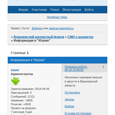
Форум
Участники
Поиск
Регистрация
Войти
Активные темы
Привет, Гость!
Войдите
или
зарегистрируйтесь
.
»
Воронежский шахматный форум
»
СМИ о шахматах
»
Информация в "Игроке"
Страница:
1
Информация в "Игроке"
Поделиться
2014-
1
xuser
08-25 23:58:06
Администратор
Несколько турниров прошло
в августе в Воронежской
области
Зарегистрирован
: 2014-04-06
Острогожск
Приглашений:
0
Сообщений:
12111
Эртиль
Уважение:
+3655
Позитив:
+4528
Бобров
Провел на форуме:
7 месяцев 3 дня
И снова Острогожск