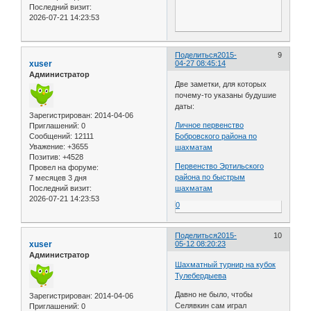
Последний визит:
2026-07-21 14:23:53
Поделиться
2015-
9
xuser
04-27 08:45:14
Администратор
Две заметки, для которых
почему-то указаны будушие
даты:
Зарегистрирован
: 2014-04-06
Личное первенство
Приглашений:
0
Сообщений:
12111
Бобровского района по
Уважение:
+3655
шахматам
Позитив:
+4528
Первенство Эртильского
Провел на форуме:
района по быстрым
7 месяцев 3 дня
Последний визит:
шахматам
2026-07-21 14:23:53
0
Поделиться
2015-
10
xuser
05-12 08:20:23
Администратор
Шахматный турнир на кубок
Тулебердыева
Давно не было, чтобы
Зарегистрирован
: 2014-04-06
Селявкин сам играл
Приглашений:
0