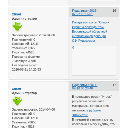
Поделиться
2016-
16
xuser
07-27 15:16:01
Администратор
Интервью газеты "Спорт-
Игрок" с президентом
Воронежской областной
Зарегистрирован
: 2014-04-06
шахматной федерации
Приглашений:
0
С.И.Рудаковым
Сообщений:
12111
0
Уважение:
+3655
Позитив:
+4528
Провел на форуме:
7 месяцев 3 дня
Последний визит:
2026-07-21 14:23:53
Поделиться
2017-
17
xuser
02-18 08:28:46
Администратор
В последнее время "Игрок"
регулярно размещает
материалы, которые я им
Зарегистрирован
: 2014-04-06
отсылаю,
в рубрике
Приглашений:
0
"Шахматы"
Сообщений:
12111
В печатный вариант газеты,
Уважение:
+3655
насколько я могу судить, это
Позитив:
+4528