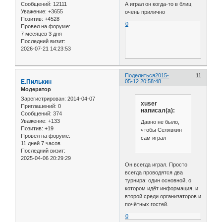
Сообщений:
12111
А играл он когда-то в блиц
Уважение:
+3655
очень прилично
Позитив:
+4528
0
Провел на форуме:
7 месяцев 3 дня
Последний визит:
2026-07-21 14:23:53
Поделиться
2015-
11
Е.Пилькин
05-12 20:58:48
Модератор
Зарегистрирован
: 2014-04-07
xuser
Приглашений:
0
написал(а):
Сообщений:
374
Уважение:
+133
Давно не было,
Позитив:
+19
чтобы Селявкин
Провел на форуме:
сам играл
11 дней 7 часов
Последний визит:
2025-04-06 20:29:29
Он всегда играл. Просто
всегда проводятся два
турнира: один основной, о
котором идёт информация, и
второй среди организаторов и
почётных гостей.
0