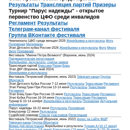
Результаты
Трансляция партий
Призеры
Турнир "Парус надежды" - открытое
первенство ЦФО среди инвалидов
Регламент
Результаты
Телеграм-канал фестиваля
Группа ВКонтакте фестиваля
Чемпионаты ЦФО среди женщин-2026
Жеребьевки и результаты
Фото
Положения
Материалы
Этап Детского кубка России-2026
Жеребьевки и результаты
Фото
Много
фото
Положение
Фестиваль "Имени Петра Великого" (Воронеж, июнь 2024)
Предварительная регистрация
Жеребьевки, результаты, списки заявок
Трансляция партий
Классика
Рапид
Блиц
Этап ДКР (Воронеж, май 2024)
Жеребьевки и результаты
Фестиваль Петровский (Воронеж, июнь 2023)
Telegram-канал
Группа
ВКонтакте
Этап Детского Кубка России 7-12 июня
Результаты
Трансляции
Регламент
Этап Рапид Гран-При России 13-14 июня
Результаты
Трансляции
Регламент
Этап Блиц Гран-При России 15 июня
Результаты
Трансляции
Регламент
Этап Кубка России 16-24 июня
Результаты
Трансляции
Регламент
Турнир Б 10-14 ноября
Жеребьевки и результаты
Положение
Актуальная
информация
Парус надежды 16-22 июня
Результаты
Положение
Блицтурнир 12 июня
Результаты
Судейский семинар
Список участников
Регистрация
Фестиваль Петровский (Воронеж, июнь 2022)
Анонс на сайте ФШР
Telegram-канал
Группа ВКонтакте
Форма для регистрации
Жеребьевки и результаты
Турнир A (10-17 июня)
Быстрые шахматы (18 июня)
Блицтурнир (19 июня)
Турнир B (20-26 июня)