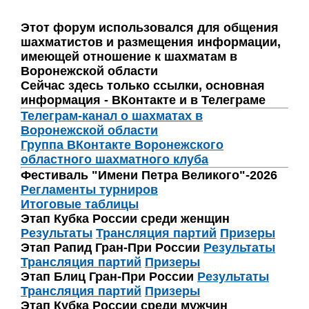
Этот форум использовался для общения
шахматистов и размещения информации,
имеющей отношение к шахматам в
Воронежской области
Сейчас здесь только ссылки, основная
информация - ВКонтакте и в Телеграме
Телеграм-канал о шахматах в
Воронежской области
Группа ВКонтакте Воронежского
областного шахматного клуба
Фестиваль "Имени Петра Великого"-2026
Регламенты турниров
Итоговые таблицы
Этап Кубка России среди женщин
Результаты
Трансляция партий
Призеры
Этап Рапид Гран-При России
Результаты
Трансляция партий
Призеры
Этап Блиц Гран-При России
Результаты
Трансляция партий
Призеры
Этап Кубка России среди мужчин