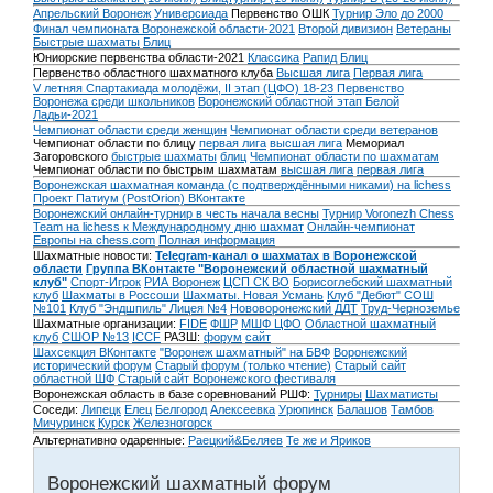
Апрельский Воронеж
Универсиада
Первенство ОШК
Турнир Эло до 2000
Финал чемпионата Воронежской области-2021
Второй дивизион
Ветераны
Быстрые шахматы
Блиц
Юниорские первенства области-2021
Классика
Рапид
Блиц
Первенство областного шахматного клуба
Высшая лига
Первая лига
V летняя Спартакиада молодёжи, II этап (ЦФО) 18-23
Первенство
Воронежа среди школьников
Воронежский областной этап Белой
Ладьи-2021
Чемпионат области среди женщин
Чемпионат области среди ветеранов
Чемпионат области по блицу
первая лига
высшая лига
Мемориал
Загоровского
быстрые шахматы
блиц
Чемпионат области по шахматам
Чемпионат области по быстрым шахматам
высшая лига
первая лига
Воронежская шахматная команда (с подтверждёнными никами) на lichess
Проект Патиум (PostOrion) ВКонтакте
Воронежский онлайн-турнир в честь начала весны
Турнир Voronezh Chess
Team на lichess к Международному дню шахмат
Онлайн-чемпионат
Европы на chess.com
Полная информация
Шахматные новости:
Telegram-канал о шахматах в Воронежской
области
Группа ВКонтакте "Воронежский областной шахматный
клуб"
Спорт-Игрок
РИА Воронеж
ЦСП СК ВО
Борисоглебский шахматный
клуб
Шахматы в Россоши
Шахматы. Новая Усмань
Клуб "Дебют" СОШ
№101
Клуб "Эндшпиль" Лицея №4
Нововоронежский ДДТ
Труд-Черноземье
Шахматные организации:
FIDE
ФШР
МШФ ЦФО
Областной шахматный
клуб
СШОР №13
ICCF
РАЗШ:
форум
сайт
Шахсекция ВКонтакте
"Воронеж шахматный" на БВФ
Воронежский
исторический форум
Cтарый форум (только чтение)
Старый сайт
областной ШФ
Старый сайт Воронежского фестиваля
Воронежская область в базе соревнований РШФ:
Турниры
Шахматисты
Соседи:
Липецк
Елец
Белгород
Алексеевка
Урюпинск
Балашов
Тамбов
Мичуринск
Курск
Железногорск
Альтернативно одаренные:
Раецкий&Беляев
Те же и Яриков
Воронежский шахматный форум