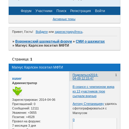
Форум
Участники
Поиск
Регистрация
Войти
Активные темы
Привет, Гость!
Войдите
или
зарегистрируйтесь
.
»
Воронежский шахматный форум
»
СМИ о шахматах
»
Магнус Карлсен посетил МФТИ
Страница:
1
Магнус Карлсен посетил МФТИ
Поделиться
2014-
1
xuser
04-09 12:15:47
Администратор
В сеансе с чемпионом мира
из 13 участников трое
сыграли вничью
Зарегистрирован
: 2014-04-06
Антону Степанищеву
удалось
Приглашений:
0
Сообщений:
12111
сфотографироваться с
Уважение:
+3655
Магнусом
Позитив:
+4528
0
Провел на форуме:
7 месяцев 3 дня