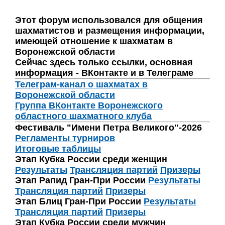
Этот форум использовался для общения
шахматистов и размещения информации,
имеющей отношение к шахматам в
Воронежской области
Сейчас здесь только ссылки, основная
информация - ВКонтакте и в Телеграме
Телеграм-канал о шахматах в
Воронежской области
Группа ВКонтакте Воронежского
областного шахматного клуба
Фестиваль "Имени Петра Великого"-2026
Регламенты турниров
Итоговые таблицы
Этап Кубка России среди женщин
Результаты
Трансляция партий
Призеры
Этап Рапид Гран-При России
Результаты
Трансляция партий
Призеры
Этап Блиц Гран-При России
Результаты
Трансляция партий
Призеры
Этап Кубка России среди мужчин