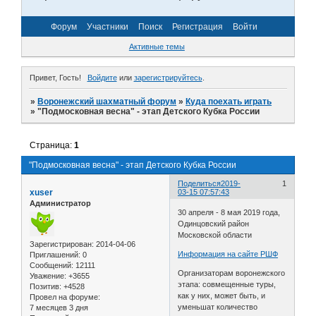
Форум
Участники
Поиск
Регистрация
Войти
Активные темы
Привет, Гость!
Войдите
или
зарегистрируйтесь
.
»
Воронежский шахматный форум
»
Куда поехать играть
»
"Подмосковная весна" - этап Детского Кубка России
Страница:
1
"Подмосковная весна" - этап Детского Кубка России
Поделиться
2019-
1
xuser
03-15 07:57:43
Администратор
30 апреля - 8 мая 2019 года,
Одинцовский район
Московской области
Зарегистрирован
: 2014-04-06
Информация на сайте РШФ
Приглашений:
0
Сообщений:
12111
Организаторам воронежского
Уважение:
+3655
этапа: совмещенные туры,
Позитив:
+4528
как у них, может быть, и
Провел на форуме:
уменьшат количество
7 месяцев 3 дня