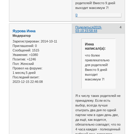
родителей! Вместо 9 дней
выходит максимум 7!
0
Поделиться
2019-
4
Яурова Инна
03-19 23:58:44
Модератор
Зарегистрирован
: 2014-10-11
Инна
Приглашений:
0
написал(а):
Сообщений:
1515
Уважение:
+1080
что более
Позитив:
+1246
привлекательно
Пол:
Женский
для родителей!
Провел на форуме:
Вместо 9 дней
1 месяц 5 дней
выходит
Последний визит:
максимум 7!
2023-12-15 22:46:08
Я к числу таких родителей не
принадлежу. Если есть
выбор, всегда лучше
отыграть два дня по одной
партии чем в один день две,
да ещё, как водится,
обязательно совпадет, что по
4 часа каждая - полноценный
рабочий день взрослого