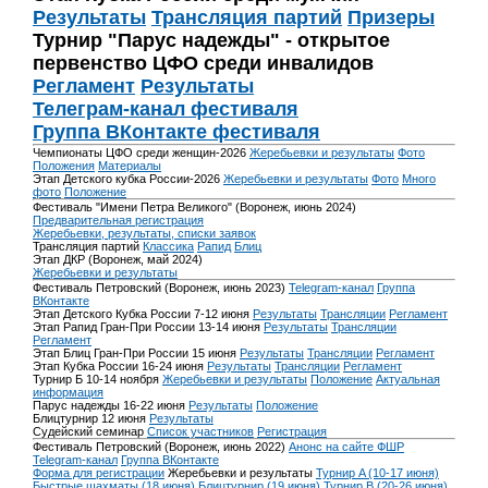
Результаты
Трансляция партий
Призеры
Турнир "Парус надежды" - открытое
первенство ЦФО среди инвалидов
Регламент
Результаты
Телеграм-канал фестиваля
Группа ВКонтакте фестиваля
Чемпионаты ЦФО среди женщин-2026
Жеребьевки и результаты
Фото
Положения
Материалы
Этап Детского кубка России-2026
Жеребьевки и результаты
Фото
Много
фото
Положение
Фестиваль "Имени Петра Великого" (Воронеж, июнь 2024)
Предварительная регистрация
Жеребьевки, результаты, списки заявок
Трансляция партий
Классика
Рапид
Блиц
Этап ДКР (Воронеж, май 2024)
Жеребьевки и результаты
Фестиваль Петровский (Воронеж, июнь 2023)
Telegram-канал
Группа
ВКонтакте
Этап Детского Кубка России 7-12 июня
Результаты
Трансляции
Регламент
Этап Рапид Гран-При России 13-14 июня
Результаты
Трансляции
Регламент
Этап Блиц Гран-При России 15 июня
Результаты
Трансляции
Регламент
Этап Кубка России 16-24 июня
Результаты
Трансляции
Регламент
Турнир Б 10-14 ноября
Жеребьевки и результаты
Положение
Актуальная
информация
Парус надежды 16-22 июня
Результаты
Положение
Блицтурнир 12 июня
Результаты
Судейский семинар
Список участников
Регистрация
Фестиваль Петровский (Воронеж, июнь 2022)
Анонс на сайте ФШР
Telegram-канал
Группа ВКонтакте
Форма для регистрации
Жеребьевки и результаты
Турнир A (10-17 июня)
Быстрые шахматы (18 июня)
Блицтурнир (19 июня)
Турнир B (20-26 июня)