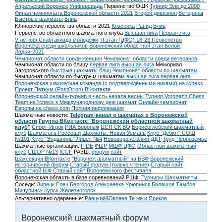
Апрельский Воронеж
Универсиада
Первенство ОШК
Турнир Эло до 2000
Финал чемпионата Воронежской области-2021
Второй дивизион
Ветераны
Быстрые шахматы
Блиц
Юниорские первенства области-2021
Классика
Рапид
Блиц
Первенство областного шахматного клуба
Высшая лига
Первая лига
V летняя Спартакиада молодёжи, II этап (ЦФО) 18-23
Первенство
Воронежа среди школьников
Воронежский областной этап Белой
Ладьи-2021
Чемпионат области среди женщин
Чемпионат области среди ветеранов
Чемпионат области по блицу
первая лига
высшая лига
Мемориал
Загоровского
быстрые шахматы
блиц
Чемпионат области по шахматам
Чемпионат области по быстрым шахматам
высшая лига
первая лига
Воронежская шахматная команда (с подтверждёнными никами) на lichess
Проект Патиум (PostOrion) ВКонтакте
Воронежский онлайн-турнир в честь начала весны
Турнир Voronezh Chess
Team на lichess к Международному дню шахмат
Онлайн-чемпионат
Европы на chess.com
Полная информация
Шахматные новости:
Telegram-канал о шахматах в Воронежской
области
Группа ВКонтакте "Воронежский областной шахматный
клуб"
Спорт-Игрок
РИА Воронеж
ЦСП СК ВО
Борисоглебский шахматный
клуб
Шахматы в Россоши
Шахматы. Новая Усмань
Клуб "Дебют" СОШ
№101
Клуб "Эндшпиль" Лицея №4
Нововоронежский ДДТ
Труд-Черноземье
Шахматные организации:
FIDE
ФШР
МШФ ЦФО
Областной шахматный
клуб
СШОР №13
ICCF
РАЗШ:
форум
сайт
Шахсекция ВКонтакте
"Воронеж шахматный" на БВФ
Воронежский
исторический форум
Cтарый форум (только чтение)
Старый сайт
областной ШФ
Старый сайт Воронежского фестиваля
Воронежская область в базе соревнований РШФ:
Турниры
Шахматисты
Соседи:
Липецк
Елец
Белгород
Алексеевка
Урюпинск
Балашов
Тамбов
Мичуринск
Курск
Железногорск
Альтернативно одаренные:
Раецкий&Беляев
Те же и Яриков
Воронежский шахматный форум