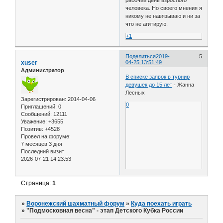
человека. Но своего мнения я
никому не навязываю и ни за
что не агитирую.
+1
Поделиться
2019-
5
xuser
04-25 13:51:49
Администратор
В списке заявок в турнир
девушек до 15 лет
- Жанна
Лесных
Зарегистрирован
: 2014-04-06
0
Приглашений:
0
Сообщений:
12111
Уважение:
+3655
Позитив:
+4528
Провел на форуме:
7 месяцев 3 дня
Последний визит:
2026-07-21 14:23:53
Страница:
1
»
Воронежский шахматный форум
»
Куда поехать играть
»
"Подмосковная весна" - этап Детского Кубка России