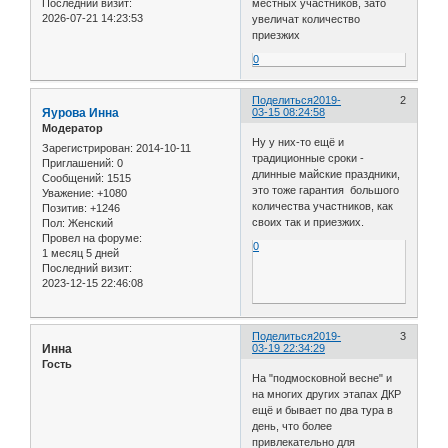
Последний визит:
местных участников, зато
2026-07-21 14:23:53
увеличат количество
приезжих
0
Поделиться
2019-
2
Яурова Инна
03-15 08:24:58
Модератор
Ну у них-то ещё и
Зарегистрирован
: 2014-10-11
традиционные сроки -
Приглашений:
0
длинные майские праздники,
Сообщений:
1515
это тоже гарантия большого
Уважение:
+1080
количества участников, как
Позитив:
+1246
своих так и приезжих.
Пол:
Женский
Провел на форуме:
0
1 месяц 5 дней
Последний визит:
2023-12-15 22:46:08
Поделиться
2019-
3
Инна
03-19 22:34:29
Гость
На "подмосковной весне" и
на многих других этапах ДКР
ещё и бывает по два тура в
день, что более
привлекательно для