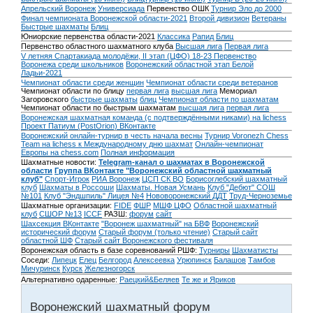
Апрельский Воронеж
Универсиада
Первенство ОШК
Турнир Эло до 2000
Финал чемпионата Воронежской области-2021
Второй дивизион
Ветераны
Быстрые шахматы
Блиц
Юниорские первенства области-2021
Классика
Рапид
Блиц
Первенство областного шахматного клуба
Высшая лига
Первая лига
V летняя Спартакиада молодёжи, II этап (ЦФО) 18-23
Первенство
Воронежа среди школьников
Воронежский областной этап Белой
Ладьи-2021
Чемпионат области среди женщин
Чемпионат области среди ветеранов
Чемпионат области по блицу
первая лига
высшая лига
Мемориал
Загоровского
быстрые шахматы
блиц
Чемпионат области по шахматам
Чемпионат области по быстрым шахматам
высшая лига
первая лига
Воронежская шахматная команда (с подтверждёнными никами) на lichess
Проект Патиум (PostOrion) ВКонтакте
Воронежский онлайн-турнир в честь начала весны
Турнир Voronezh Chess
Team на lichess к Международному дню шахмат
Онлайн-чемпионат
Европы на chess.com
Полная информация
Шахматные новости:
Telegram-канал о шахматах в Воронежской
области
Группа ВКонтакте "Воронежский областной шахматный
клуб"
Спорт-Игрок
РИА Воронеж
ЦСП СК ВО
Борисоглебский шахматный
клуб
Шахматы в Россоши
Шахматы. Новая Усмань
Клуб "Дебют" СОШ
№101
Клуб "Эндшпиль" Лицея №4
Нововоронежский ДДТ
Труд-Черноземье
Шахматные организации:
FIDE
ФШР
МШФ ЦФО
Областной шахматный
клуб
СШОР №13
ICCF
РАЗШ:
форум
сайт
Шахсекция ВКонтакте
"Воронеж шахматный" на БВФ
Воронежский
исторический форум
Cтарый форум (только чтение)
Старый сайт
областной ШФ
Старый сайт Воронежского фестиваля
Воронежская область в базе соревнований РШФ:
Турниры
Шахматисты
Соседи:
Липецк
Елец
Белгород
Алексеевка
Урюпинск
Балашов
Тамбов
Мичуринск
Курск
Железногорск
Альтернативно одаренные:
Раецкий&Беляев
Те же и Яриков
Воронежский шахматный форум