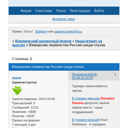
Форум
Участники
Поиск
Регистрация
Войти
Активные темы
Привет, Гость!
Войдите
или
зарегистрируйтесь
.
»
Воронежский шахматный форум
»
Наши играют на
выезде
»
Юниорские первенства России среди глухих
Страница:
1
Юниорские первенства России среди глухих
Поделиться
2019-
1
xuser
03-06 21:24:54
Администратор
Турниры заканчиваются
завтра
В турнире девушек
Валерия
Зарегистрирован
: 2014-04-06
Панина
досрочно заняла
Приглашений:
0
Сообщений:
12111
первое место - наши
Уважение:
+3655
поздравления!
Позитив:
+4528
В турнире юношей
Илья
Провел на форуме:
Рыбников - в середине
7 месяцев 3 дня