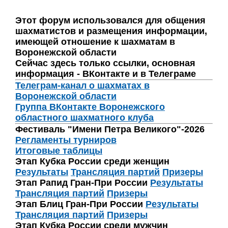
Этот форум использовался для общения
шахматистов и размещения информации,
имеющей отношение к шахматам в
Воронежской области
Сейчас здесь только ссылки, основная
информация - ВКонтакте и в Телеграме
Телеграм-канал о шахматах в
Воронежской области
Группа ВКонтакте Воронежского
областного шахматного клуба
Фестиваль "Имени Петра Великого"-2026
Регламенты турниров
Итоговые таблицы
Этап Кубка России среди женщин
Результаты
Трансляция партий
Призеры
Этап Рапид Гран-При России
Результаты
Трансляция партий
Призеры
Этап Блиц Гран-При России
Результаты
Трансляция партий
Призеры
Этап Кубка России среди мужчин