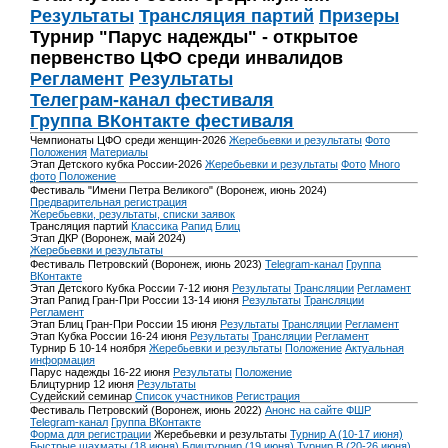
Результаты
Трансляция партий
Призеры
Турнир "Парус надежды" - открытое
первенство ЦФО среди инвалидов
Регламент
Результаты
Телеграм-канал фестиваля
Группа ВКонтакте фестиваля
Чемпионаты ЦФО среди женщин-2026
Жеребьевки и результаты
Фото
Положения
Материалы
Этап Детского кубка России-2026
Жеребьевки и результаты
Фото
Много
фото
Положение
Фестиваль "Имени Петра Великого" (Воронеж, июнь 2024)
Предварительная регистрация
Жеребьевки, результаты, списки заявок
Трансляция партий
Классика
Рапид
Блиц
Этап ДКР (Воронеж, май 2024)
Жеребьевки и результаты
Фестиваль Петровский (Воронеж, июнь 2023)
Telegram-канал
Группа
ВКонтакте
Этап Детского Кубка России 7-12 июня
Результаты
Трансляции
Регламент
Этап Рапид Гран-При России 13-14 июня
Результаты
Трансляции
Регламент
Этап Блиц Гран-При России 15 июня
Результаты
Трансляции
Регламент
Этап Кубка России 16-24 июня
Результаты
Трансляции
Регламент
Турнир Б 10-14 ноября
Жеребьевки и результаты
Положение
Актуальная
информация
Парус надежды 16-22 июня
Результаты
Положение
Блицтурнир 12 июня
Результаты
Судейский семинар
Список участников
Регистрация
Фестиваль Петровский (Воронеж, июнь 2022)
Анонс на сайте ФШР
Telegram-канал
Группа ВКонтакте
Форма для регистрации
Жеребьевки и результаты
Турнир A (10-17 июня)
Быстрые шахматы (18 июня)
Блицтурнир (19 июня)
Турнир B (20-26 июня)