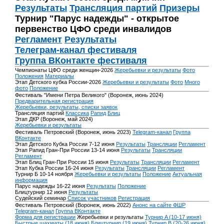
Результаты
Трансляция партий
Призеры
Турнир "Парус надежды" - открытое
первенство ЦФО среди инвалидов
Регламент
Результаты
Телеграм-канал фестиваля
Группа ВКонтакте фестиваля
Чемпионаты ЦФО среди женщин-2026
Жеребьевки и результаты
Фото
Положения
Материалы
Этап Детского кубка России-2026
Жеребьевки и результаты
Фото
Много
фото
Положение
Фестиваль "Имени Петра Великого" (Воронеж, июнь 2024)
Предварительная регистрация
Жеребьевки, результаты, списки заявок
Трансляция партий
Классика
Рапид
Блиц
Этап ДКР (Воронеж, май 2024)
Жеребьевки и результаты
Фестиваль Петровский (Воронеж, июнь 2023)
Telegram-канал
Группа
ВКонтакте
Этап Детского Кубка России 7-12 июня
Результаты
Трансляции
Регламент
Этап Рапид Гран-При России 13-14 июня
Результаты
Трансляции
Регламент
Этап Блиц Гран-При России 15 июня
Результаты
Трансляции
Регламент
Этап Кубка России 16-24 июня
Результаты
Трансляции
Регламент
Турнир Б 10-14 ноября
Жеребьевки и результаты
Положение
Актуальная
информация
Парус надежды 16-22 июня
Результаты
Положение
Блицтурнир 12 июня
Результаты
Судейский семинар
Список участников
Регистрация
Фестиваль Петровский (Воронеж, июнь 2022)
Анонс на сайте ФШР
Telegram-канал
Группа ВКонтакте
Форма для регистрации
Жеребьевки и результаты
Турнир A (10-17 июня)
Быстрые шахматы (18 июня)
Блицтурнир (19 июня)
Турнир B (20-26 июня)