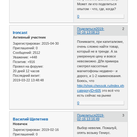
Может ли кто поделиться
опытом - что, где, когда?
0
Поделиться
2019-
2
Ironcast
02-16 13:08:23
Активный участник
Понимаете, при капитализме,
Зарегистрирован
: 2015-04-30
очень сложно найти товар,
Приглашений:
0
который не в тренде. А за
Сообщений:
2512
умеренную цену и вовсе
Уважение:
+448
невозможно. ДЛя примера
Позитив:
+916
смотрел кассетные
Провел на форуме:
20 дней 12 часов
магнитофоны недавно-- и
Последний визит:
дорого, и 1-2 наименования.
2019-03-22 13:48:48
Боюсь, что
http://shop.chessok.ru/index.php?
categoryID=605
это всё что
есть сейчас на рынке
0
Поделиться
2019-
3
Василий Щепетнев
02-16 13:16:49
Новичок
Выбор невелик. Пожалуй,
Зарегистрирован
: 2019-02-16
опять возьму Гениус.
Приглашений:
0