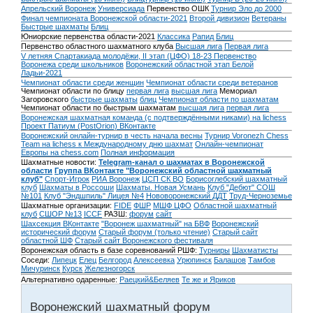
Апрельский Воронеж
Универсиада
Первенство ОШК
Турнир Эло до 2000
Финал чемпионата Воронежской области-2021
Второй дивизион
Ветераны
Быстрые шахматы
Блиц
Юниорские первенства области-2021
Классика
Рапид
Блиц
Первенство областного шахматного клуба
Высшая лига
Первая лига
V летняя Спартакиада молодёжи, II этап (ЦФО) 18-23
Первенство
Воронежа среди школьников
Воронежский областной этап Белой
Ладьи-2021
Чемпионат области среди женщин
Чемпионат области среди ветеранов
Чемпионат области по блицу
первая лига
высшая лига
Мемориал
Загоровского
быстрые шахматы
блиц
Чемпионат области по шахматам
Чемпионат области по быстрым шахматам
высшая лига
первая лига
Воронежская шахматная команда (с подтверждёнными никами) на lichess
Проект Патиум (PostOrion) ВКонтакте
Воронежский онлайн-турнир в честь начала весны
Турнир Voronezh Chess
Team на lichess к Международному дню шахмат
Онлайн-чемпионат
Европы на chess.com
Полная информация
Шахматные новости:
Telegram-канал о шахматах в Воронежской
области
Группа ВКонтакте "Воронежский областной шахматный
клуб"
Спорт-Игрок
РИА Воронеж
ЦСП СК ВО
Борисоглебский шахматный
клуб
Шахматы в Россоши
Шахматы. Новая Усмань
Клуб "Дебют" СОШ
№101
Клуб "Эндшпиль" Лицея №4
Нововоронежский ДДТ
Труд-Черноземье
Шахматные организации:
FIDE
ФШР
МШФ ЦФО
Областной шахматный
клуб
СШОР №13
ICCF
РАЗШ:
форум
сайт
Шахсекция ВКонтакте
"Воронеж шахматный" на БВФ
Воронежский
исторический форум
Cтарый форум (только чтение)
Старый сайт
областной ШФ
Старый сайт Воронежского фестиваля
Воронежская область в базе соревнований РШФ:
Турниры
Шахматисты
Соседи:
Липецк
Елец
Белгород
Алексеевка
Урюпинск
Балашов
Тамбов
Мичуринск
Курск
Железногорск
Альтернативно одаренные:
Раецкий&Беляев
Те же и Яриков
Воронежский шахматный форум