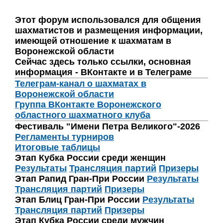
Этот форум использовался для общения
шахматистов и размещения информации,
имеющей отношение к шахматам в
Воронежской области
Сейчас здесь только ссылки, основная
информация - ВКонтакте и в Телеграме
Телеграм-канал о шахматах в
Воронежской области
Группа ВКонтакте Воронежского
областного шахматного клуба
Фестиваль "Имени Петра Великого"-2026
Регламенты турниров
Итоговые таблицы
Этап Кубка России среди женщин
Результаты
Трансляция партий
Призеры
Этап Рапид Гран-При России
Результаты
Трансляция партий
Призеры
Этап Блиц Гран-При России
Результаты
Трансляция партий
Призеры
Этап Кубка России среди мужчин