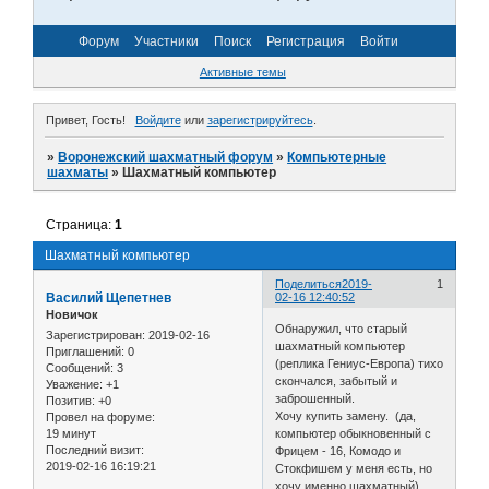
Форум
Участники
Поиск
Регистрация
Войти
Активные темы
Привет, Гость!
Войдите
или
зарегистрируйтесь
.
»
Воронежский шахматный форум
»
Компьютерные
шахматы
»
Шахматный компьютер
Страница:
1
Шахматный компьютер
Поделиться
2019-
1
Василий Щепетнев
02-16 12:40:52
Новичок
Обнаружил, что старый
Зарегистрирован
: 2019-02-16
шахматный компьютер
Приглашений:
0
(реплика Гениус-Европа) тихо
Сообщений:
3
скончался, забытый и
Уважение:
+1
заброшенный.
Позитив:
+0
Хочу купить замену. (да,
Провел на форуме:
19 минут
компьютер обыкновенный с
Последний визит:
Фрицем - 16, Комодо и
2019-02-16 16:19:21
Стокфишем у меня есть, но
хочу именно шахматный).