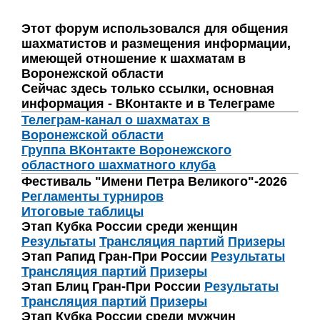
Этот форум использовался для общения
шахматистов и размещения информации,
имеющей отношение к шахматам в
Воронежской области
Сейчас здесь только ссылки, основная
информация - ВКонтакте и в Телеграме
Телеграм-канал о шахматах в
Воронежской области
Группа ВКонтакте Воронежского
областного шахматного клуба
Фестиваль "Имени Петра Великого"-2026
Регламенты турниров
Итоговые таблицы
Этап Кубка России среди женщин
Результаты
Трансляция партий
Призеры
Этап Рапид Гран-При России
Результаты
Трансляция партий
Призеры
Этап Блиц Гран-При России
Результаты
Трансляция партий
Призеры
Этап Кубка России среди мужчин