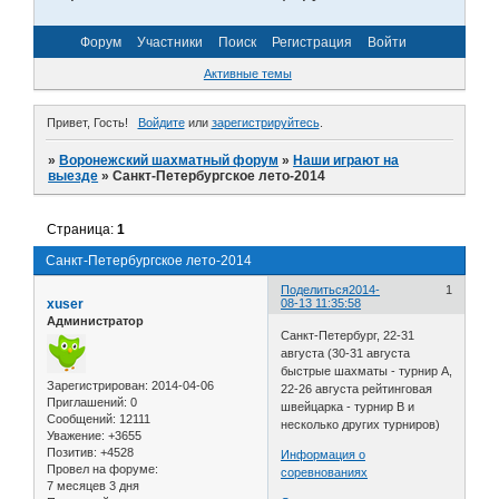
Форум
Участники
Поиск
Регистрация
Войти
Активные темы
Привет, Гость!
Войдите
или
зарегистрируйтесь
.
»
Воронежский шахматный форум
»
Наши играют на
выезде
»
Санкт-Петербургское лето-2014
Страница:
1
Санкт-Петербургское лето-2014
Поделиться
2014-
1
xuser
08-13 11:35:58
Администратор
Санкт-Петербург, 22-31
августа (30-31 августа
быстрые шахматы - турнир A,
Зарегистрирован
: 2014-04-06
22-26 августа рейтинговая
Приглашений:
0
швейцарка - турнир B и
Сообщений:
12111
несколько других турниров)
Уважение:
+3655
Позитив:
+4528
Информация о
Провел на форуме:
соревнованиях
7 месяцев 3 дня