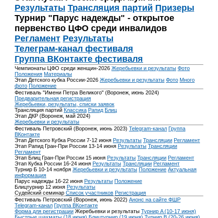
Результаты
Трансляция партий
Призеры
Турнир "Парус надежды" - открытое
первенство ЦФО среди инвалидов
Регламент
Результаты
Телеграм-канал фестиваля
Группа ВКонтакте фестиваля
Чемпионаты ЦФО среди женщин-2026
Жеребьевки и результаты
Фото
Положения
Материалы
Этап Детского кубка России-2026
Жеребьевки и результаты
Фото
Много
фото
Положение
Фестиваль "Имени Петра Великого" (Воронеж, июнь 2024)
Предварительная регистрация
Жеребьевки, результаты, списки заявок
Трансляция партий
Классика
Рапид
Блиц
Этап ДКР (Воронеж, май 2024)
Жеребьевки и результаты
Фестиваль Петровский (Воронеж, июнь 2023)
Telegram-канал
Группа
ВКонтакте
Этап Детского Кубка России 7-12 июня
Результаты
Трансляции
Регламент
Этап Рапид Гран-При России 13-14 июня
Результаты
Трансляции
Регламент
Этап Блиц Гран-При России 15 июня
Результаты
Трансляции
Регламент
Этап Кубка России 16-24 июня
Результаты
Трансляции
Регламент
Турнир Б 10-14 ноября
Жеребьевки и результаты
Положение
Актуальная
информация
Парус надежды 16-22 июня
Результаты
Положение
Блицтурнир 12 июня
Результаты
Судейский семинар
Список участников
Регистрация
Фестиваль Петровский (Воронеж, июнь 2022)
Анонс на сайте ФШР
Telegram-канал
Группа ВКонтакте
Форма для регистрации
Жеребьевки и результаты
Турнир A (10-17 июня)
Быстрые шахматы (18 июня)
Блицтурнир (19 июня)
Турнир B (20-26 июня)