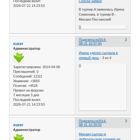
Последний визит:
Списки заявок
2026-07-21 14:23:53
В турнир A заявилась Ирина
Семенова, в турнир B -
Михаил Песчанский
0
Поделиться
2014-
2
xuser
08-31 10:37:40
Администратор
Ирина удачно сыграла в
первый день
- 3 из 4
0
Зарегистрирован
: 2014-04-06
Приглашений:
0
Сообщений:
12111
Уважение:
+3655
Позитив:
+4528
Провел на форуме:
7 месяцев 3 дня
Последний визит:
2026-07-21 14:23:53
Поделиться
2014-
3
xuser
08-31 10:39:03
Администратор
Михаил сыграл в
любительском турнире не