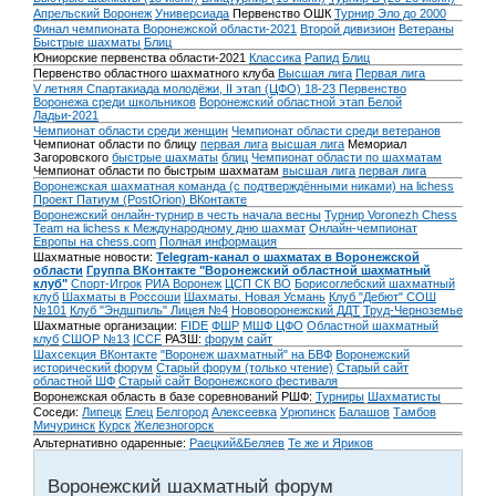
Апрельский Воронеж
Универсиада
Первенство ОШК
Турнир Эло до 2000
Финал чемпионата Воронежской области-2021
Второй дивизион
Ветераны
Быстрые шахматы
Блиц
Юниорские первенства области-2021
Классика
Рапид
Блиц
Первенство областного шахматного клуба
Высшая лига
Первая лига
V летняя Спартакиада молодёжи, II этап (ЦФО) 18-23
Первенство
Воронежа среди школьников
Воронежский областной этап Белой
Ладьи-2021
Чемпионат области среди женщин
Чемпионат области среди ветеранов
Чемпионат области по блицу
первая лига
высшая лига
Мемориал
Загоровского
быстрые шахматы
блиц
Чемпионат области по шахматам
Чемпионат области по быстрым шахматам
высшая лига
первая лига
Воронежская шахматная команда (с подтверждёнными никами) на lichess
Проект Патиум (PostOrion) ВКонтакте
Воронежский онлайн-турнир в честь начала весны
Турнир Voronezh Chess
Team на lichess к Международному дню шахмат
Онлайн-чемпионат
Европы на chess.com
Полная информация
Шахматные новости:
Telegram-канал о шахматах в Воронежской
области
Группа ВКонтакте "Воронежский областной шахматный
клуб"
Спорт-Игрок
РИА Воронеж
ЦСП СК ВО
Борисоглебский шахматный
клуб
Шахматы в Россоши
Шахматы. Новая Усмань
Клуб "Дебют" СОШ
№101
Клуб "Эндшпиль" Лицея №4
Нововоронежский ДДТ
Труд-Черноземье
Шахматные организации:
FIDE
ФШР
МШФ ЦФО
Областной шахматный
клуб
СШОР №13
ICCF
РАЗШ:
форум
сайт
Шахсекция ВКонтакте
"Воронеж шахматный" на БВФ
Воронежский
исторический форум
Cтарый форум (только чтение)
Старый сайт
областной ШФ
Старый сайт Воронежского фестиваля
Воронежская область в базе соревнований РШФ:
Турниры
Шахматисты
Соседи:
Липецк
Елец
Белгород
Алексеевка
Урюпинск
Балашов
Тамбов
Мичуринск
Курск
Железногорск
Альтернативно одаренные:
Раецкий&Беляев
Те же и Яриков
Воронежский шахматный форум