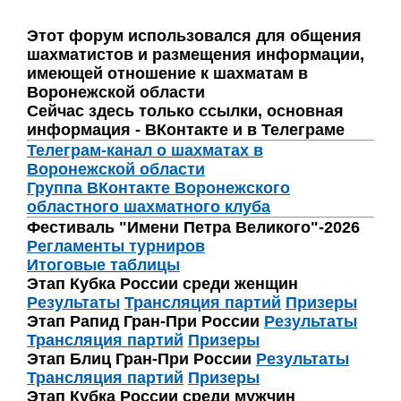
Этот форум использовался для общения
шахматистов и размещения информации,
имеющей отношение к шахматам в
Воронежской области
Сейчас здесь только ссылки, основная
информация - ВКонтакте и в Телеграме
Телеграм-канал о шахматах в
Воронежской области
Группа ВКонтакте Воронежского
областного шахматного клуба
Фестиваль "Имени Петра Великого"-2026
Регламенты турниров
Итоговые таблицы
Этап Кубка России среди женщин
Результаты
Трансляция партий
Призеры
Этап Рапид Гран-При России
Результаты
Трансляция партий
Призеры
Этап Блиц Гран-При России
Результаты
Трансляция партий
Призеры
Этап Кубка России среди мужчин