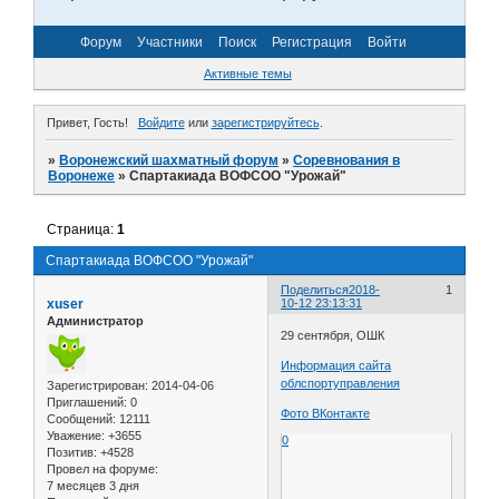
Форум
Участники
Поиск
Регистрация
Войти
Активные темы
Привет, Гость!
Войдите
или
зарегистрируйтесь
.
»
Воронежский шахматный форум
»
Соревнования в
Воронеже
»
Спартакиада ВОФСОО "Урожай"
Страница:
1
Спартакиада ВОФСОО "Урожай"
Поделиться
2018-
1
xuser
10-12 23:13:31
Администратор
29 сентября, ОШК
Информация сайта
облспортуправления
Зарегистрирован
: 2014-04-06
Приглашений:
0
Фото ВКонтакте
Сообщений:
12111
Уважение:
+3655
0
Позитив:
+4528
Провел на форуме:
7 месяцев 3 дня