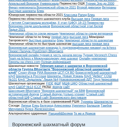
Апрельский Воронеж
Универсиада
Первенство ОШК
Турнир Эло до 2000
Финал чемпионата Воронежской области-2021
Второй дивизион
Ветераны
Быстрые шахматы
Блиц
Юниорские первенства области-2021
Классика
Рапид
Блиц
Первенство областного шахматного клуба
Высшая лига
Первая лига
V летняя Спартакиада молодёжи, II этап (ЦФО) 18-23
Первенство
Воронежа среди школьников
Воронежский областной этап Белой
Ладьи-2021
Чемпионат области среди женщин
Чемпионат области среди ветеранов
Чемпионат области по блицу
первая лига
высшая лига
Мемориал
Загоровского
быстрые шахматы
блиц
Чемпионат области по шахматам
Чемпионат области по быстрым шахматам
высшая лига
первая лига
Воронежская шахматная команда (с подтверждёнными никами) на lichess
Проект Патиум (PostOrion) ВКонтакте
Воронежский онлайн-турнир в честь начала весны
Турнир Voronezh Chess
Team на lichess к Международному дню шахмат
Онлайн-чемпионат
Европы на chess.com
Полная информация
Шахматные новости:
Telegram-канал о шахматах в Воронежской
области
Группа ВКонтакте "Воронежский областной шахматный
клуб"
Спорт-Игрок
РИА Воронеж
ЦСП СК ВО
Борисоглебский шахматный
клуб
Шахматы в Россоши
Шахматы. Новая Усмань
Клуб "Дебют" СОШ
№101
Клуб "Эндшпиль" Лицея №4
Нововоронежский ДДТ
Труд-Черноземье
Шахматные организации:
FIDE
ФШР
МШФ ЦФО
Областной шахматный
клуб
СШОР №13
ICCF
РАЗШ:
форум
сайт
Шахсекция ВКонтакте
"Воронеж шахматный" на БВФ
Воронежский
исторический форум
Cтарый форум (только чтение)
Старый сайт
областной ШФ
Старый сайт Воронежского фестиваля
Воронежская область в базе соревнований РШФ:
Турниры
Шахматисты
Соседи:
Липецк
Елец
Белгород
Алексеевка
Урюпинск
Балашов
Тамбов
Мичуринск
Курск
Железногорск
Альтернативно одаренные:
Раецкий&Беляев
Те же и Яриков
Воронежский шахматный форум