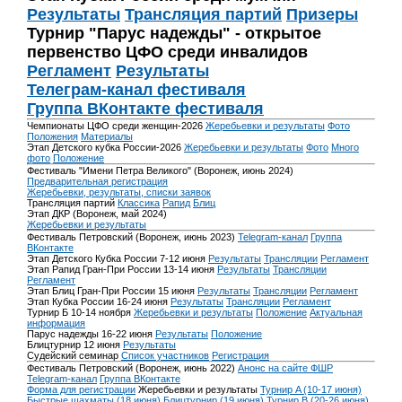
Результаты
Трансляция партий
Призеры
Турнир "Парус надежды" - открытое
первенство ЦФО среди инвалидов
Регламент
Результаты
Телеграм-канал фестиваля
Группа ВКонтакте фестиваля
Чемпионаты ЦФО среди женщин-2026
Жеребьевки и результаты
Фото
Положения
Материалы
Этап Детского кубка России-2026
Жеребьевки и результаты
Фото
Много
фото
Положение
Фестиваль "Имени Петра Великого" (Воронеж, июнь 2024)
Предварительная регистрация
Жеребьевки, результаты, списки заявок
Трансляция партий
Классика
Рапид
Блиц
Этап ДКР (Воронеж, май 2024)
Жеребьевки и результаты
Фестиваль Петровский (Воронеж, июнь 2023)
Telegram-канал
Группа
ВКонтакте
Этап Детского Кубка России 7-12 июня
Результаты
Трансляции
Регламент
Этап Рапид Гран-При России 13-14 июня
Результаты
Трансляции
Регламент
Этап Блиц Гран-При России 15 июня
Результаты
Трансляции
Регламент
Этап Кубка России 16-24 июня
Результаты
Трансляции
Регламент
Турнир Б 10-14 ноября
Жеребьевки и результаты
Положение
Актуальная
информация
Парус надежды 16-22 июня
Результаты
Положение
Блицтурнир 12 июня
Результаты
Судейский семинар
Список участников
Регистрация
Фестиваль Петровский (Воронеж, июнь 2022)
Анонс на сайте ФШР
Telegram-канал
Группа ВКонтакте
Форма для регистрации
Жеребьевки и результаты
Турнир A (10-17 июня)
Быстрые шахматы (18 июня)
Блицтурнир (19 июня)
Турнир B (20-26 июня)