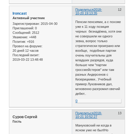
Поделиться
2018-
12
Ironcast
10-20 19:13:35
Активный участник
Пенсии пенсиями, а с похоже
Зарегистрирован
: 2015-04-30
уже к 11 ходу позиция
Приглашений:
0
черных безнадёжна, хотя они
Сообщений:
2512
не совершили ни одного
Уважение:
+448
зевка, вопрос только
Позитив:
+916
стратегически проиграно или
Провел на форуме:
20 дней 12 часов
вообще, подобные партии
Последний визит:
очень поучительны для
2019-03-22 13:48:48
младших разрядов, куда
больше чем "партии
гроссмейстеров" или там
разных Андерсенов с
Кизерицкими.. Учебный
пример Луковников дал,
мгновенно разгромил овечий
дебют..
0
Поделиться
2018-
13
Суров Сергей
10-21 10:52:27
Гость
Мануковский ни когда в
ясном уме не был!Но