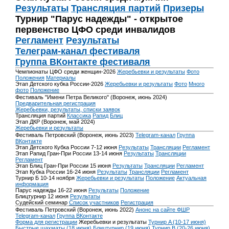
Результаты
Трансляция партий
Призеры
Турнир "Парус надежды" - открытое
первенство ЦФО среди инвалидов
Регламент
Результаты
Телеграм-канал фестиваля
Группа ВКонтакте фестиваля
Чемпионаты ЦФО среди женщин-2026
Жеребьевки и результаты
Фото
Положения
Материалы
Этап Детского кубка России-2026
Жеребьевки и результаты
Фото
Много
фото
Положение
Фестиваль "Имени Петра Великого" (Воронеж, июнь 2024)
Предварительная регистрация
Жеребьевки, результаты, списки заявок
Трансляция партий
Классика
Рапид
Блиц
Этап ДКР (Воронеж, май 2024)
Жеребьевки и результаты
Фестиваль Петровский (Воронеж, июнь 2023)
Telegram-канал
Группа
ВКонтакте
Этап Детского Кубка России 7-12 июня
Результаты
Трансляции
Регламент
Этап Рапид Гран-При России 13-14 июня
Результаты
Трансляции
Регламент
Этап Блиц Гран-При России 15 июня
Результаты
Трансляции
Регламент
Этап Кубка России 16-24 июня
Результаты
Трансляции
Регламент
Турнир Б 10-14 ноября
Жеребьевки и результаты
Положение
Актуальная
информация
Парус надежды 16-22 июня
Результаты
Положение
Блицтурнир 12 июня
Результаты
Судейский семинар
Список участников
Регистрация
Фестиваль Петровский (Воронеж, июнь 2022)
Анонс на сайте ФШР
Telegram-канал
Группа ВКонтакте
Форма для регистрации
Жеребьевки и результаты
Турнир A (10-17 июня)
Быстрые шахматы (18 июня)
Блицтурнир (19 июня)
Турнир B (20-26 июня)