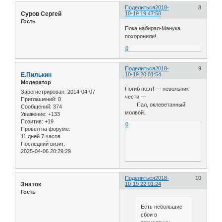
Поделиться
2018-
8
Суров Сергей
10-19 19:47:58
Гость
Пока набирал-Манука
похоронили!
0
Поделиться
2018-
9
Е.Пилькин
10-19 20:01:54
Модератор
Погиб поэт! — невольник
Зарегистрирован
: 2014-04-07
чести —
Приглашений:
0
Пал, оклеветанный
Сообщений:
374
молвой.
Уважение:
+133
Позитив:
+19
0
Провел на форуме:
11 дней 7 часов
Последний визит:
2025-04-06 20:29:29
Поделиться
2018-
10
Знаток
10-19 22:01:24
Гость
Есть небольшие
сбои в