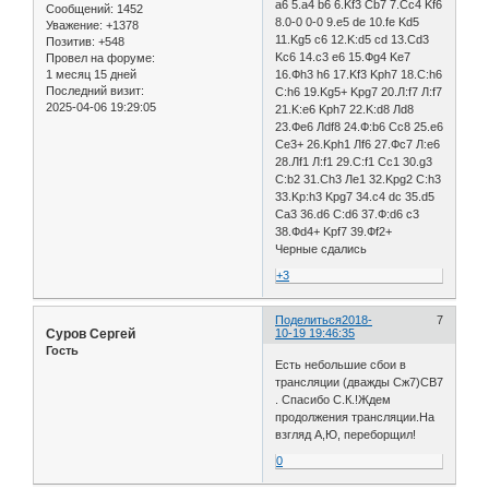
a6 5.a4 b6 6.Kf3 Cb7 7.Cc4 Kf6
Сообщений:
1452
8.0-0 0-0 9.e5 de 10.fe Kd5
Уважение:
+1378
11.Kg5 c6 12.K:d5 cd 13.Cd3
Позитив:
+548
Kc6 14.c3 e6 15.Фg4 Ke7
Провел на форуме:
1 месяц 15 дней
16.Фh3 h6 17.Kf3 Kph7 18.C:h6
Последний визит:
C:h6 19.Kg5+ Kpg7 20.Л:f7 Л:f7
2025-04-06 19:29:05
21.K:e6 Kph7 22.K:d8 Лd8
23.Фe6 Лdf8 24.Ф:b6 Cc8 25.e6
Ce3+ 26.Kph1 Лf6 27.Фc7 Л:e6
28.Лf1 Л:f1 29.C:f1 Сс1 30.g3
C:b2 31.Ch3 Лe1 32.Kpg2 C:h3
33.Kp:h3 Kpg7 34.c4 dc 35.d5
Ca3 36.d6 C:d6 37.Ф:d6 c3
38.Фd4+ Kpf7 39.Фf2+
Черные сдались
+3
Поделиться
2018-
7
Суров Сергей
10-19 19:46:35
Гость
Есть небольшие сбои в
трансляции (дважды Сж7)СВ7
. Спасибо С.К.!Ждем
продолжения трансляции.На
взгляд А,Ю, переборщил!
0