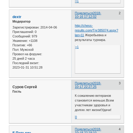
+1
Поделиться
2018-
2
dextr
10-16 17:12:02
Модератор
http://chess-
Зарегистрирован
: 2014-04-06
results.com/Tnr385074.aspx?
Приглашений:
0
lan=11
Жеребьевка и
Сообщений:
979
результаты турнира.
Уважение:
+1108
Позитив:
+66
+1
Пол:
Мужской
Провел на форуме:
25 дней 2 часа
Последний визит:
2023-01-31 10:51:28
Поделиться
2018-
3
Суров Сергей
10-17 22:27:25
Гость
К сожалению ветеранов
становится меньше.Всем
участникам здоровья и
долгих лет жизни!Удачи!
0
Поделиться
2018-
4
Е.Пилькин
10-18 22:19:10