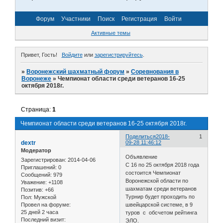
Форум
Участники
Поиск
Регистрация
Войти
Активные темы
Привет, Гость!
Войдите
или
зарегистрируйтесь
.
»
Воронежский шахматный форум
»
Соревнования в
Воронеже
»
Чемпионат области среди ветеранов 16-25
октября 2018г.
Страница:
1
Чемпионат области среди ветеранов 16-25 октября 2018г.
Поделиться
2018-
1
dextr
09-28 11:46:12
Модератор
Объявление
Зарегистрирован
: 2014-04-06
C 16 по 25 октября 2018 года
Приглашений:
0
состоится Чемпионат
Сообщений:
979
Воронежской области по
Уважение:
+1108
шахматам среди ветеранов
Позитив:
+66
Турнир будет проходить по
Пол:
Мужской
Провел на форуме:
швейцарской системе, в 9
25 дней 2 часа
туров с обсчетом рейтинга
Последний визит:
ЭЛО.