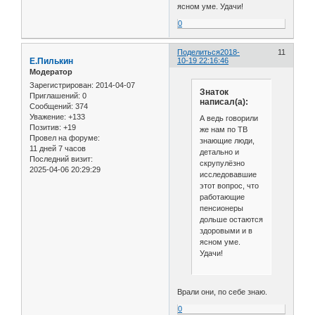
ясном уме. Удачи!
0
Поделиться
2018-
11
Е.Пилькин
10-19 22:16:46
Модератор
Зарегистрирован
: 2014-04-07
Знаток
Приглашений:
0
написал(а):
Сообщений:
374
Уважение:
+133
А ведь говорили
Позитив:
+19
же нам по ТВ
Провел на форуме:
знающие люди,
11 дней 7 часов
детально и
Последний визит:
скрупулёзно
2025-04-06 20:29:29
исследовавшие
этот вопрос, что
работающие
пенсионеры
дольше остаются
здоровыми и в
ясном уме.
Удачи!
Врали они, по себе знаю.
0