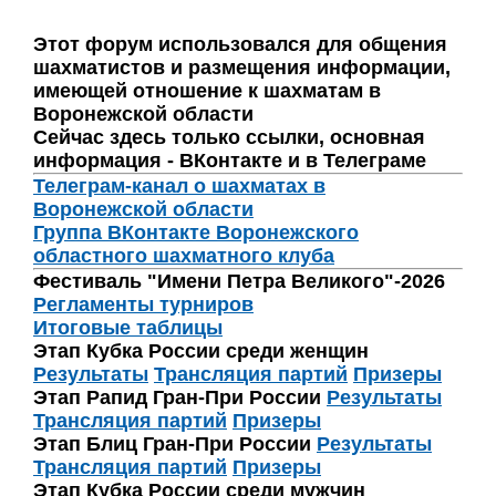
Этот форум использовался для общения
шахматистов и размещения информации,
имеющей отношение к шахматам в
Воронежской области
Сейчас здесь только ссылки, основная
информация - ВКонтакте и в Телеграме
Телеграм-канал о шахматах в
Воронежской области
Группа ВКонтакте Воронежского
областного шахматного клуба
Фестиваль "Имени Петра Великого"-2026
Регламенты турниров
Итоговые таблицы
Этап Кубка России среди женщин
Результаты
Трансляция партий
Призеры
Этап Рапид Гран-При России
Результаты
Трансляция партий
Призеры
Этап Блиц Гран-При России
Результаты
Трансляция партий
Призеры
Этап Кубка России среди мужчин