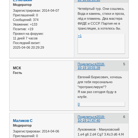
Модератор
Четвёртый тур. Они сошлись.
Зарегистрирован
: 2014-04-07
Вода и камень, стихи и проза,
Приглашений:
0
лёд и пламень. Два мастера
Сообщений:
374
ФИДЕ и СССР. Партия не в
Уважение:
+133
трансляции, а хотелось бы.
Позитив:
+19
Провел на форуме:
+1
11 дней 7 часов
Последний визит:
2025-04-06 20:29:29
Поделиться
2018-
5
МСК
10-19 10:01:28
Гость
Евгений Борисович, хочешь
для тебя персонально
"протранслирую"?
Я как раз сегодня буду в
клубе.
0
Поделиться
2018-
6
Маликов С
10-19 17:47:40
Модератор
Луковников - Мануковский
Зарегистрирован
: 2014-04-06
1.e4 g6 2.d4 Cg7 3.Kc3 d6 4.f4
Приглашений:
0