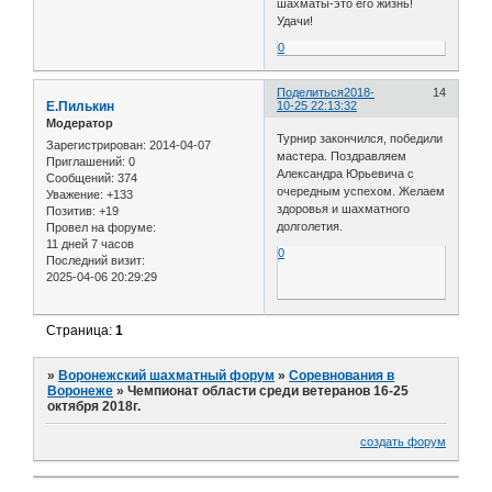
шахматы-это его жизнь!
Удачи!
0
Поделиться
2018-
14
Е.Пилькин
10-25 22:13:32
Модератор
Турнир закончился, победили
Зарегистрирован
: 2014-04-07
мастера. Поздравляем
Приглашений:
0
Александра Юрьевича с
Сообщений:
374
очередным успехом. Желаем
Уважение:
+133
здоровья и шахматного
Позитив:
+19
долголетия.
Провел на форуме:
11 дней 7 часов
0
Последний визит:
2025-04-06 20:29:29
Страница:
1
»
Воронежский шахматный форум
»
Соревнования в
Воронеже
»
Чемпионат области среди ветеранов 16-25
октября 2018г.
создать форум