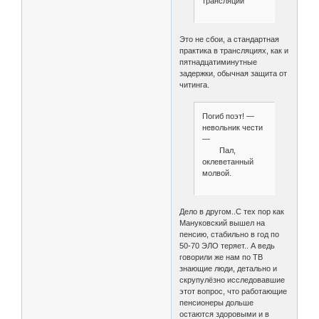
трансляции
Это не сбои, а стандартная
практика в трансляциях, как и
пятнадцатиминутные
задержки, обычная защита от
читинга.
Погиб поэт! —
невольник чести
—
Пал,
оклеветанный
молвой.
Дело в другом..С тех пор как
Мануковский вышел на
пенсию, стабильно в год по
50-70 ЭЛО теряет.. А ведь
говорили же нам по ТВ
знающие люди, детально и
скрупулёзно исследовавшие
этот вопрос, что работающие
пенсионеры дольше
остаются здоровыми и в