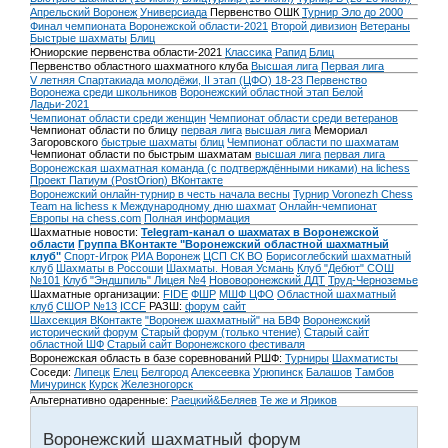
Апрельский Воронеж
Универсиада
Первенство ОШК
Турнир Эло до 2000
Финал чемпионата Воронежской области-2021
Второй дивизион
Ветераны
Быстрые шахматы
Блиц
Юниорские первенства области-2021
Классика
Рапид
Блиц
Первенство областного шахматного клуба
Высшая лига
Первая лига
V летняя Спартакиада молодёжи, II этап (ЦФО) 18-23
Первенство
Воронежа среди школьников
Воронежский областной этап Белой
Ладьи-2021
Чемпионат области среди женщин
Чемпионат области среди ветеранов
Чемпионат области по блицу
первая лига
высшая лига
Мемориал
Загоровского
быстрые шахматы
блиц
Чемпионат области по шахматам
Чемпионат области по быстрым шахматам
высшая лига
первая лига
Воронежская шахматная команда (с подтверждёнными никами) на lichess
Проект Патиум (PostOrion) ВКонтакте
Воронежский онлайн-турнир в честь начала весны
Турнир Voronezh Chess
Team на lichess к Международному дню шахмат
Онлайн-чемпионат
Европы на chess.com
Полная информация
Шахматные новости:
Telegram-канал о шахматах в Воронежской
области
Группа ВКонтакте "Воронежский областной шахматный
клуб"
Спорт-Игрок
РИА Воронеж
ЦСП СК ВО
Борисоглебский шахматный
клуб
Шахматы в Россоши
Шахматы. Новая Усмань
Клуб "Дебют" СОШ
№101
Клуб "Эндшпиль" Лицея №4
Нововоронежский ДДТ
Труд-Черноземье
Шахматные организации:
FIDE
ФШР
МШФ ЦФО
Областной шахматный
клуб
СШОР №13
ICCF
РАЗШ:
форум
сайт
Шахсекция ВКонтакте
"Воронеж шахматный" на БВФ
Воронежский
исторический форум
Cтарый форум (только чтение)
Старый сайт
областной ШФ
Старый сайт Воронежского фестиваля
Воронежская область в базе соревнований РШФ:
Турниры
Шахматисты
Соседи:
Липецк
Елец
Белгород
Алексеевка
Урюпинск
Балашов
Тамбов
Мичуринск
Курск
Железногорск
Альтернативно одаренные:
Раецкий&Беляев
Те же и Яриков
Воронежский шахматный форум