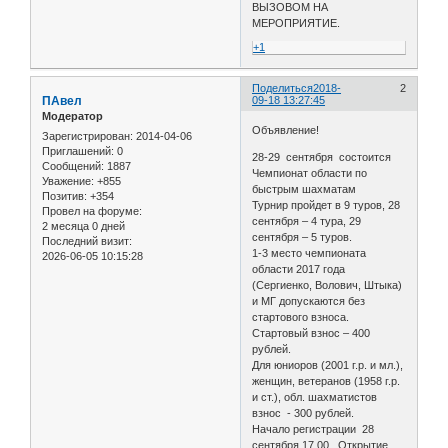
ВЫЗОВОМ НА
МЕРОПРИЯТИЕ.
+1
Поделиться
2018-
2
ПАвел
09-18 13:27:45
Модератор
Объявление!
Зарегистрирован
: 2014-04-06
Приглашений:
0
28-29 сентября состоится
Сообщений:
1887
Чемпионат области по
Уважение:
+855
быстрым шахматам
Позитив:
+354
Турнир пройдет в 9 туров, 28
Провел на форуме:
сентября – 4 тура, 29
2 месяца 0 дней
сентября – 5 туров.
Последний визит:
1-3 место чемпионата
2026-06-05 10:15:28
области 2017 года
(Сергиенко, Волович, Штыка)
и МГ допускаются без
стартового взноса.
Стартовый взнос – 400
рублей.
Для юниоров (2001 г.р. и мл.),
женщин, ветеранов (1958 г.р.
и ст.), обл. шахматистов
взнос - 300 рублей.
Начало регистрации 28
сентября 17.00. Открытие,