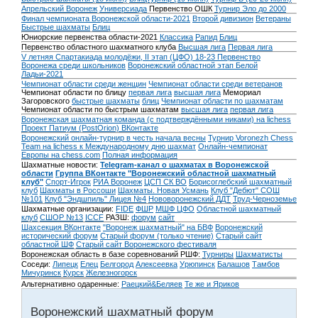
Апрельский Воронеж
Универсиада
Первенство ОШК
Турнир Эло до 2000
Финал чемпионата Воронежской области-2021
Второй дивизион
Ветераны
Быстрые шахматы
Блиц
Юниорские первенства области-2021
Классика
Рапид
Блиц
Первенство областного шахматного клуба
Высшая лига
Первая лига
V летняя Спартакиада молодёжи, II этап (ЦФО) 18-23
Первенство
Воронежа среди школьников
Воронежский областной этап Белой
Ладьи-2021
Чемпионат области среди женщин
Чемпионат области среди ветеранов
Чемпионат области по блицу
первая лига
высшая лига
Мемориал
Загоровского
быстрые шахматы
блиц
Чемпионат области по шахматам
Чемпионат области по быстрым шахматам
высшая лига
первая лига
Воронежская шахматная команда (с подтверждёнными никами) на lichess
Проект Патиум (PostOrion) ВКонтакте
Воронежский онлайн-турнир в честь начала весны
Турнир Voronezh Chess
Team на lichess к Международному дню шахмат
Онлайн-чемпионат
Европы на chess.com
Полная информация
Шахматные новости:
Telegram-канал о шахматах в Воронежской
области
Группа ВКонтакте "Воронежский областной шахматный
клуб"
Спорт-Игрок
РИА Воронеж
ЦСП СК ВО
Борисоглебский шахматный
клуб
Шахматы в Россоши
Шахматы. Новая Усмань
Клуб "Дебют" СОШ
№101
Клуб "Эндшпиль" Лицея №4
Нововоронежский ДДТ
Труд-Черноземье
Шахматные организации:
FIDE
ФШР
МШФ ЦФО
Областной шахматный
клуб
СШОР №13
ICCF
РАЗШ:
форум
сайт
Шахсекция ВКонтакте
"Воронеж шахматный" на БВФ
Воронежский
исторический форум
Cтарый форум (только чтение)
Старый сайт
областной ШФ
Старый сайт Воронежского фестиваля
Воронежская область в базе соревнований РШФ:
Турниры
Шахматисты
Соседи:
Липецк
Елец
Белгород
Алексеевка
Урюпинск
Балашов
Тамбов
Мичуринск
Курск
Железногорск
Альтернативно одаренные:
Раецкий&Беляев
Те же и Яриков
Воронежский шахматный форум