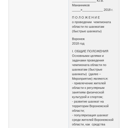
______________ Ю.В.
Мананников
_____»____________ 2018 г.
П О Л О Ж Е Н И Е
о проведении чемпионата
области по шахматам
(быстрые шахматы)
Воронеж
2018 год
I. ОБЩИЕ ПОЛОЖЕНИЯ
Основными целями и
задачами проведения
чемпионата области по
шахматам (быстрые
шахматы) (далее –
Мероприятие) являются:
- привлечение жителей
области к регулярным
занятиям физической
культурой и спортом;
- развитие шахмат на
территории Воронежской
области;
- популяризация шахмат
среди жителей Воронежской
области, как средства