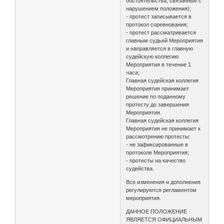
обстоятельства, связанные с
нарушением положения);
- протест записывается в
протокол соревнования;
- протест рассматривается
главным судьей Мероприятия
и направляется в главную
судейскую коллегию
Мероприятия в течение 1
часа;
Главная судейская коллегия
Мероприятия принимает
решение по поданному
протесту до завершения
Мероприятия.
Главная судейская коллегия
Мероприятия не принимает к
рассмотрению протесты:
- не зафиксированные в
протоколе Мероприятия;
- протесты на качество
судейства.
Все изменения и дополнения
регулируются регламентом
мероприятия.
ДАННОЕ ПОЛОЖЕНИЕ
ЯВЛЯЕТСЯ ОФИЦИАЛЬНЫМ