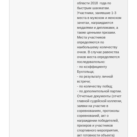
области 2018 года по
быстрым шахматам.
Участники, занявшие 1-3
места в мужском и женском
зачетах, награждаются
медалями и дипломами, а
также ценными призами.
Места участников
определяются по
наибольшему количеству
очков. В случае равенства
очков места определяются
последовательно:
- по коэффициенту
Бухгольца;
- по результату личной
встречи;
- по количеству побед;
- по дополнительной партии.
Отчетные документы (отчет
главной судейской коллегии,
заявки на участие в
соревнованиях, протоколы
соревнований, акт о
награждении победителей,
призеров и участников
спортивного мероприятия,
акт готовности объекта)