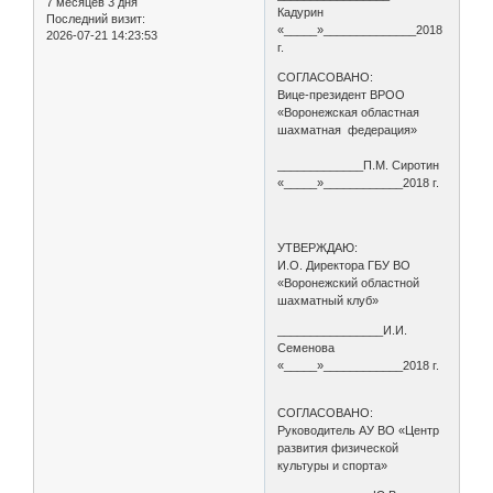
7 месяцев 3 дня
Кадурин
Последний визит:
«_____»______________2018
2026-07-21 14:23:53
г.
СОГЛАСОВАНО:
Вице-президент ВРОО
«Воронежская областная
шахматная федерация»
_____________П.М. Сиротин
«_____»____________2018 г.
УТВЕРЖДАЮ:
И.О. Директора ГБУ ВО
«Воронежский областной
шахматный клуб»
________________И.И.
Семенова
«_____»____________2018 г.
СОГЛАСОВАНО:
Руководитель АУ ВО «Центр
развития физической
культуры и спорта»