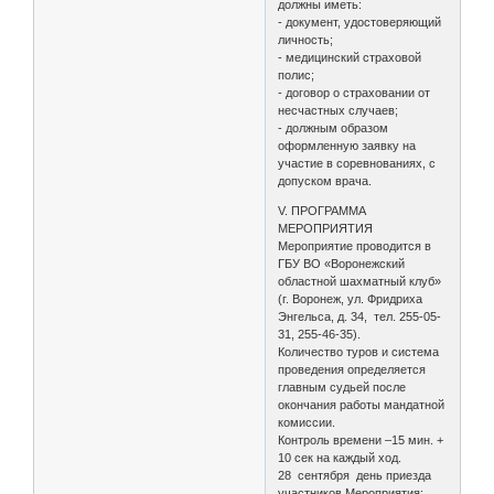
должны иметь:
- документ, удостоверяющий
личность;
- медицинский страховой
полис;
- договор о страховании от
несчастных случаев;
- должным образом
оформленную заявку на
участие в соревнованиях, с
допуском врача.
V. ПРОГРАММА
МЕРОПРИЯТИЯ
Мероприятие проводится в
ГБУ ВО «Воронежский
областной шахматный клуб»
(г. Воронеж, ул. Фридриха
Энгельса, д. 34, тел. 255-05-
31, 255-46-35).
Количество туров и система
проведения определяется
главным судьей после
окончания работы мандатной
комиссии.
Контроль времени –15 мин. +
10 сек на каждый ход.
28 сентября день приезда
участников Мероприятия;