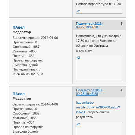
Начало первого тура в 17. 30
+2
Поделиться
2018-
3
ПАвел
09-27 19:41:38
Модератор
Напоминаю, что уже завтра с
Зарегистрирован
: 2014-04-06
17.30 начнется Чемпионат
Приглашений:
0
области по быстрым
Сообщений:
1887
шахматам
Уважение:
+855
Позитив:
+354
+2
Провел на форуме:
2 месяца 0 дней
Последний визит:
2026-06-05 10:15:28
Поделиться
2018-
4
ПАвел
09-28 19:48:28
Модератор
http://chess-
Зарегистрирован
: 2014-04-06
results.com/Tnr380780.aspx?
Приглашений:
0
lan=11
- жеребьевка и
Сообщений:
1887
результаты
Уважение:
+855
Позитив:
+354
+2
Провел на форуме:
2 месяца 0 дней