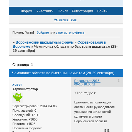
Форум
Участники
Поиск
Регистрация
Войти
Активные темы
Привет, Гость!
Войдите
или
зарегистрируйтесь
.
»
Воронежский шахматный форум
»
Соревнования в
Воронеже
»
Чемпионат области по быстрым шахматам (28-
29 сентября)
Страница:
1
Чемпионат области по быстрым шахматам (28-29 сентября)
Поделиться
2018-
1
xuser
09-15 18:03:11
Администратор
УТВЕРЖДАЮ:
Временно исполняющий
Зарегистрирован
: 2014-04-06
обязанности руководителя
Приглашений:
0
управления физической
Сообщений:
12111
культуры и спорта
Уважение:
+3655
Воронежской области
Позитив:
+4528
Провел на форуме:
_________________В.В.