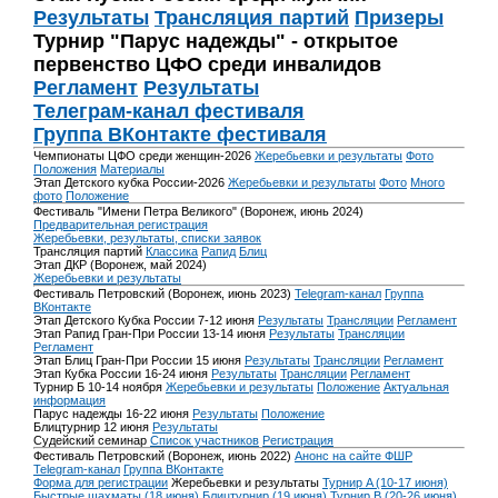
Результаты
Трансляция партий
Призеры
Турнир "Парус надежды" - открытое
первенство ЦФО среди инвалидов
Регламент
Результаты
Телеграм-канал фестиваля
Группа ВКонтакте фестиваля
Чемпионаты ЦФО среди женщин-2026
Жеребьевки и результаты
Фото
Положения
Материалы
Этап Детского кубка России-2026
Жеребьевки и результаты
Фото
Много
фото
Положение
Фестиваль "Имени Петра Великого" (Воронеж, июнь 2024)
Предварительная регистрация
Жеребьевки, результаты, списки заявок
Трансляция партий
Классика
Рапид
Блиц
Этап ДКР (Воронеж, май 2024)
Жеребьевки и результаты
Фестиваль Петровский (Воронеж, июнь 2023)
Telegram-канал
Группа
ВКонтакте
Этап Детского Кубка России 7-12 июня
Результаты
Трансляции
Регламент
Этап Рапид Гран-При России 13-14 июня
Результаты
Трансляции
Регламент
Этап Блиц Гран-При России 15 июня
Результаты
Трансляции
Регламент
Этап Кубка России 16-24 июня
Результаты
Трансляции
Регламент
Турнир Б 10-14 ноября
Жеребьевки и результаты
Положение
Актуальная
информация
Парус надежды 16-22 июня
Результаты
Положение
Блицтурнир 12 июня
Результаты
Судейский семинар
Список участников
Регистрация
Фестиваль Петровский (Воронеж, июнь 2022)
Анонс на сайте ФШР
Telegram-канал
Группа ВКонтакте
Форма для регистрации
Жеребьевки и результаты
Турнир A (10-17 июня)
Быстрые шахматы (18 июня)
Блицтурнир (19 июня)
Турнир B (20-26 июня)