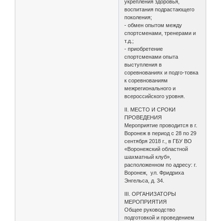
укрепления здоровья,
воспитания подрастающего
поколения;
- обмен опытом между
спортсменами, тренерами и
т.д.;
- приобретение
спортсменами опыта
выступления в
соревнованиях и подго-товка
к соревнованиям
межрегионального и
всероссийского уровня.
II. МЕСТО И СРОКИ
ПРОВЕДЕНИЯ
Мероприятие проводится в г.
Воронеж в период с 28 по 29
сентября 2018 г., в ГБУ ВО
«Воронежский областной
шахматный клуб»,
расположенном по адресу: г.
Воронеж, ул. Фридриха
Энгельса, д. 34.
III. ОРГАНИЗАТОРЫ
МЕРОПРИЯТИЯ
Общее руководство
подготовкой и проведением