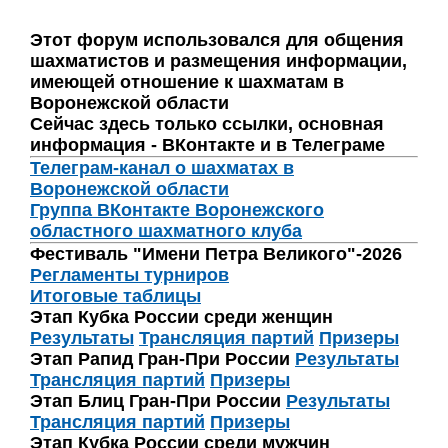
Этот форум использовался для общения
шахматистов и размещения информации,
имеющей отношение к шахматам в
Воронежской области
Сейчас здесь только ссылки, основная
информация - ВКонтакте и в Телеграме
Телеграм-канал о шахматах в
Воронежской области
Группа ВКонтакте Воронежского
областного шахматного клуба
Фестиваль "Имени Петра Великого"-2026
Регламенты турниров
Итоговые таблицы
Этап Кубка России среди женщин
Результаты
Трансляция партий
Призеры
Этап Рапид Гран-При России
Результаты
Трансляция партий
Призеры
Этап Блиц Гран-При России
Результаты
Трансляция партий
Призеры
Этап Кубка России среди мужчин