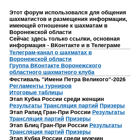
Этот форум использовался для общения
шахматистов и размещения информации,
имеющей отношение к шахматам в
Воронежской области
Сейчас здесь только ссылки, основная
информация - ВКонтакте и в Телеграме
Телеграм-канал о шахматах в
Воронежской области
Группа ВКонтакте Воронежского
областного шахматного клуба
Фестиваль "Имени Петра Великого"-2026
Регламенты турниров
Итоговые таблицы
Этап Кубка России среди женщин
Результаты
Трансляция партий
Призеры
Этап Рапид Гран-При России
Результаты
Трансляция партий
Призеры
Этап Блиц Гран-При России
Результаты
Трансляция партий
Призеры
Этап Кубка России среди мужчин