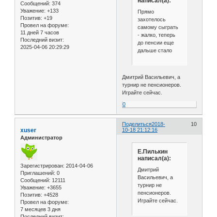
написал(а):
Сообщений:
374
Уважение:
+133
Прямо
Позитив:
+19
захотелось
Провел на форуме:
самому сыграть
11 дней 7 часов
- жалко, теперь
Последний визит:
до пенсии еще
2025-04-06 20:29:29
дальше стало
Дмитрий Васильевич, а
турнир не пенсионеров.
Играйте сейчас.
0
Поделиться
2018-
10
xuser
10-18 21:12:16
Администратор
Е.Пилькин
написал(а):
Зарегистрирован
: 2014-04-06
Дмитрий
Приглашений:
0
Васильевич, а
Сообщений:
12111
турнир не
Уважение:
+3655
пенсионеров.
Позитив:
+4528
Играйте сейчас.
Провел на форуме:
7 месяцев 3 дня
Последний визит: