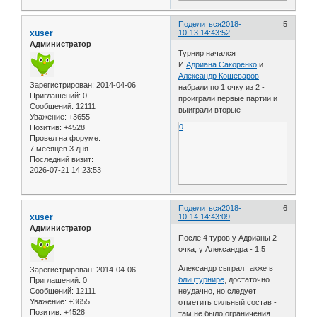
Поделиться
2018-
5
xuser
10-13 14:43:52
Администратор
Турнир начался
И
Адриана Сакоренко
и
Александр Кошеваров
Зарегистрирован
: 2014-04-06
набрали по 1 очку из 2 -
Приглашений:
0
проиграли первые партии и
Сообщений:
12111
выиграли вторые
Уважение:
+3655
0
Позитив:
+4528
Провел на форуме:
7 месяцев 3 дня
Последний визит:
2026-07-21 14:23:53
Поделиться
2018-
6
xuser
10-14 14:43:09
Администратор
После 4 туров у Адрианы 2
очка, у Александра - 1.5
Александр сыграл также в
Зарегистрирован
: 2014-04-06
блицтурнире
, достаточно
Приглашений:
0
Сообщений:
12111
неудачно, но следует
Уважение:
+3655
отметить сильный состав -
Позитив:
+4528
там не было ограничения