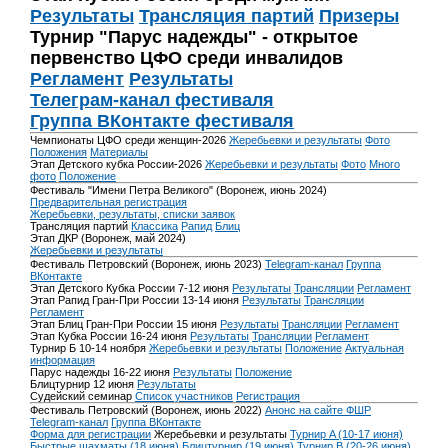
Результаты
Трансляция партий
Призеры
Турнир "Парус надежды" - открытое
первенство ЦФО среди инвалидов
Регламент
Результаты
Телеграм-канал фестиваля
Группа ВКонтакте фестиваля
Чемпионаты ЦФО среди женщин-2026
Жеребьевки и результаты
Фото
Положения
Материалы
Этап Детского кубка России-2026
Жеребьевки и результаты
Фото
Много
фото
Положение
Фестиваль "Имени Петра Великого" (Воронеж, июнь 2024)
Предварительная регистрация
Жеребьевки, результаты, списки заявок
Трансляция партий
Классика
Рапид
Блиц
Этап ДКР (Воронеж, май 2024)
Жеребьевки и результаты
Фестиваль Петровский (Воронеж, июнь 2023)
Telegram-канал
Группа
ВКонтакте
Этап Детского Кубка России 7-12 июня
Результаты
Трансляции
Регламент
Этап Рапид Гран-При России 13-14 июня
Результаты
Трансляции
Регламент
Этап Блиц Гран-При России 15 июня
Результаты
Трансляции
Регламент
Этап Кубка России 16-24 июня
Результаты
Трансляции
Регламент
Турнир Б 10-14 ноября
Жеребьевки и результаты
Положение
Актуальная
информация
Парус надежды 16-22 июня
Результаты
Положение
Блицтурнир 12 июня
Результаты
Судейский семинар
Список участников
Регистрация
Фестиваль Петровский (Воронеж, июнь 2022)
Анонс на сайте ФШР
Telegram-канал
Группа ВКонтакте
Форма для регистрации
Жеребьевки и результаты
Турнир A (10-17 июня)
Быстрые шахматы (18 июня)
Блицтурнир (19 июня)
Турнир B (20-26 июня)