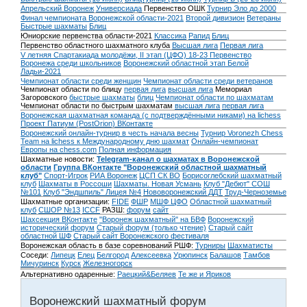
Апрельский Воронеж
Универсиада
Первенство ОШК
Турнир Эло до 2000
Финал чемпионата Воронежской области-2021
Второй дивизион
Ветераны
Быстрые шахматы
Блиц
Юниорские первенства области-2021
Классика
Рапид
Блиц
Первенство областного шахматного клуба
Высшая лига
Первая лига
V летняя Спартакиада молодёжи, II этап (ЦФО) 18-23
Первенство
Воронежа среди школьников
Воронежский областной этап Белой
Ладьи-2021
Чемпионат области среди женщин
Чемпионат области среди ветеранов
Чемпионат области по блицу
первая лига
высшая лига
Мемориал
Загоровского
быстрые шахматы
блиц
Чемпионат области по шахматам
Чемпионат области по быстрым шахматам
высшая лига
первая лига
Воронежская шахматная команда (с подтверждёнными никами) на lichess
Проект Патиум (PostOrion) ВКонтакте
Воронежский онлайн-турнир в честь начала весны
Турнир Voronezh Chess
Team на lichess к Международному дню шахмат
Онлайн-чемпионат
Европы на chess.com
Полная информация
Шахматные новости:
Telegram-канал о шахматах в Воронежской
области
Группа ВКонтакте "Воронежский областной шахматный
клуб"
Спорт-Игрок
РИА Воронеж
ЦСП СК ВО
Борисоглебский шахматный
клуб
Шахматы в Россоши
Шахматы. Новая Усмань
Клуб "Дебют" СОШ
№101
Клуб "Эндшпиль" Лицея №4
Нововоронежский ДДТ
Труд-Черноземье
Шахматные организации:
FIDE
ФШР
МШФ ЦФО
Областной шахматный
клуб
СШОР №13
ICCF
РАЗШ:
форум
сайт
Шахсекция ВКонтакте
"Воронеж шахматный" на БВФ
Воронежский
исторический форум
Cтарый форум (только чтение)
Старый сайт
областной ШФ
Старый сайт Воронежского фестиваля
Воронежская область в базе соревнований РШФ:
Турниры
Шахматисты
Соседи:
Липецк
Елец
Белгород
Алексеевка
Урюпинск
Балашов
Тамбов
Мичуринск
Курск
Железногорск
Альтернативно одаренные:
Раецкий&Беляев
Те же и Яриков
Воронежский шахматный форум