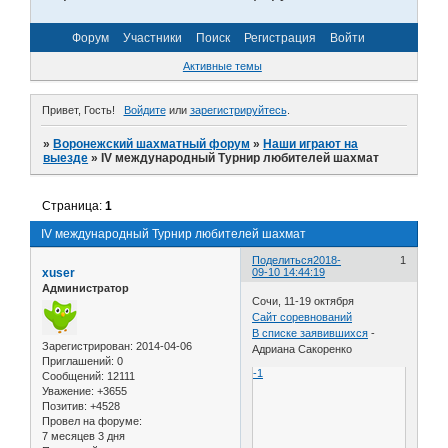
Форум
Участники
Поиск
Регистрация
Войти
Активные темы
Привет, Гость!
Войдите
или
зарегистрируйтесь
.
»
Воронежский шахматный форум
»
Наши играют на
выезде
»
IV международный Турнир любителей шахмат
Страница:
1
IV международный Турнир любителей шахмат
Поделиться
2018-
1
xuser
09-10 14:44:19
Администратор
Сочи, 11-19 октября
Сайт соревнований
В списке заявившихся
-
Зарегистрирован
: 2014-04-06
Адриана Сакоренко
Приглашений:
0
-1
Сообщений:
12111
Уважение:
+3655
Позитив:
+4528
Провел на форуме:
7 месяцев 3 дня