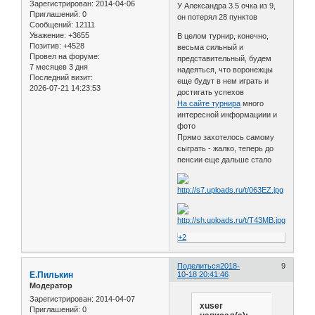
Зарегистрирован
: 2014-04-06
У Александра 3.5 очка из 9,
Приглашений:
0
он потерял 28 пунктов
Сообщений:
12111
Уважение:
+3655
В целом турнир, конечно,
Позитив:
+4528
весьма сильный и
Провел на форуме:
представительный, будем
7 месяцев 3 дня
надеяться, что воронежцы
Последний визит:
еще будут в нем играть и
2026-07-21 14:23:53
достигать успехов
На сайте турнира
много
интересной информациии и
фото
Прямо захотелось самому
сыграть - жалко, теперь до
пенсии еще дальше стало
+2
Поделиться
2018-
9
Е.Пилькин
10-18 20:41:46
Модератор
Зарегистрирован
: 2014-04-07
xuser
Приглашений:
0