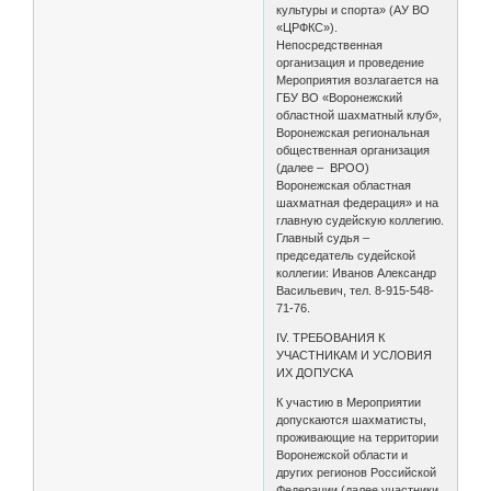
культуры и спорта» (АУ ВО
«ЦРФКС»).
Непосредственная
организация и проведение
Мероприятия возлагается на
ГБУ ВО «Воронежский
областной шахматный клуб»,
Воронежская региональная
общественная организация
(далее – ВРОО)
Воронежская областная
шахматная федерация» и на
главную судейскую коллегию.
Главный судья –
председатель судейской
коллегии: Иванов Александр
Васильевич, тел. 8-915-548-
71-76.
IV. ТРЕБОВАНИЯ К
УЧАСТНИКАМ И УСЛОВИЯ
ИХ ДОПУСКА
К участию в Мероприятии
допускаются шахматисты,
проживающие на территории
Воронежской области и
других регионов Российской
Федерации (далее участники