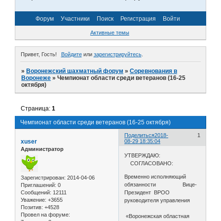
Форум
Участники
Поиск
Регистрация
Войти
Активные темы
Привет, Гость!
Войдите
или
зарегистрируйтесь
.
»
Воронежский шахматный форум
»
Соревнования в
Воронеже
»
Чемпионат области среди ветеранов (16-25
октября)
Страница:
1
Чемпионат области среди ветеранов (16-25 октября)
Поделиться
2018-
1
xuser
08-29 18:35:04
Администратор
УТВЕРЖДАЮ:
СОГЛАСОВАНО:
Временно исполняющий
Зарегистрирован
: 2014-04-06
обязанности Вице-
Приглашений:
0
Сообщений:
12111
Президент ВРОО
Уважение:
+3655
руководителя управления
Позитив:
+4528
Провел на форуме:
«Воронежская областная