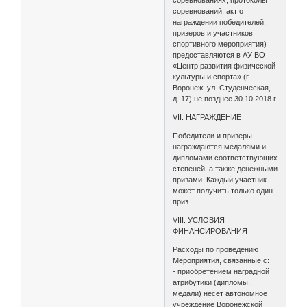
соревнованиях, протоколы
соревнований, акт о
награждении победителей,
призеров и участников
спортивного мероприятия)
предоставляются в АУ ВО
«Центр развития физической
культуры и спорта» (г.
Воронеж, ул. Студенческая,
д. 17) не позднее 30.10.2018 г.
VII. НАГРАЖДЕНИЕ
Победители и призеры
награждаются медалями и
дипломами соответствующих
степеней, а также денежными
призами. Каждый участник
может получить только один
приз.
VIII. УСЛОВИЯ
ФИНАНСИРОВАНИЯ
Расходы по проведению
Мероприятия, связанные с:
- приобретением наградной
атрибутики (дипломы,
медали) несет автономное
учреждение Воронежской