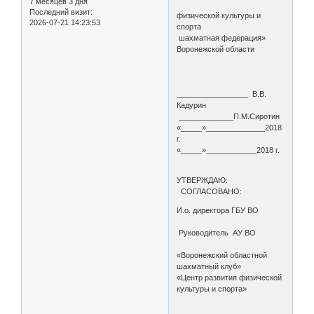
7 месяцев 3 дня
Последний визит:
физической культуры и
2026-07-21 14:23:53
спорта
шахматная федерация»
Воронежской области
_________________ В.В.
Кадурин
_____________П.М.Сиротин
«_____»______________2018
г.
«_____»____________2018 г.
УТВЕРЖДАЮ:
СОГЛАСОВАНО:
И.о. директора ГБУ ВО
Руководитель АУ ВО
«Воронежский областной
шахматный клуб»
«Центр развития физической
культуры и спорта»
________________