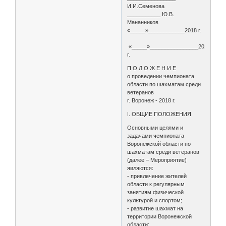
И.И.Семенова
___________ Ю.В.
Мананников
«_____»____________2018 г.
«_____»________________2018
г.
П О Л О Ж Е Н И Е
о проведении чемпионата
области по шахматам среди
ветеранов
г. Воронеж - 2018 г.
I. ОБЩИЕ ПОЛОЖЕНИЯ
Основными целями и
задачами чемпионата
Воронежской области по
шахматам среди ветеранов
(далее – Мероприятие)
являются:
- привлечение жителей
области к регулярным
занятиям физической
культурой и спортом;
- развитие шахмат на
территории Воронежской
области;