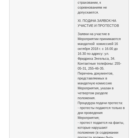
страховании, к
соревнованиям не
допускаются.
XI. ПОДАЧА ЗАЯВОК НА
УЧАСТИЕ И ПРОТЕСТОВ
Заявки на участие в
Мероприятии принимаются
мандатной комиссией 16
октября 2018 г. с 16.00 до
16.30 по адресу: ул.
Фридриха Энгельса, 34.
Контактные телефоны: 255-
05-31, 255-46-35.
Перечень документов,
представляемых в
мандатную комиссию
Мероприятия, указан в
четвертом разделе
положения.
Процедура подачи протеста:
- протесты подаются только в
дни проведения
Мероприятия;
- протест подается на факты,
которые нарушают
положение (в содержании
протеста должны быть