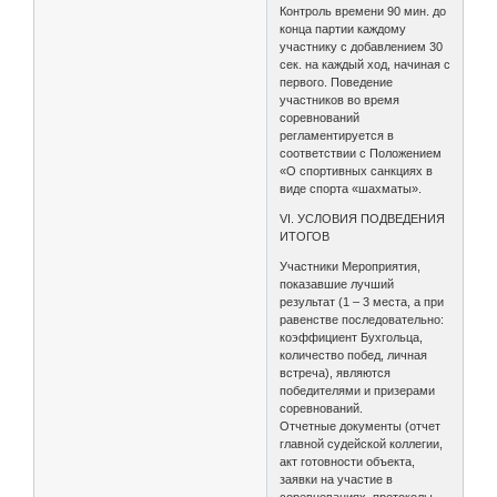
Контроль времени 90 мин. до
конца партии каждому
участнику с добавлением 30
сек. на каждый ход, начиная с
первого. Поведение
участников во время
соревнований
регламентируется в
соответствии с Положением
«О спортивных санкциях в
виде спорта «шахматы».
VI. УСЛОВИЯ ПОДВЕДЕНИЯ
ИТОГОВ
Участники Мероприятия,
показавшие лучший
результат (1 – 3 места, а при
равенстве последовательно:
коэффициент Бухгольца,
количество побед, личная
встреча), являются
победителями и призерами
соревнований.
Отчетные документы (отчет
главной судейской коллегии,
акт готовности объекта,
заявки на участие в