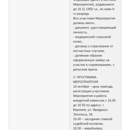
Мероприятия), родившиеся
до 16.11.1958 г.р., не ниже II-
го разряда.
Все участники Мероприятия
должны иметь:
- документ, удостоверяющий
личность;
- медицинский страховой
полис;
- договор о страховании от
несчастных случаев;
- должным образом
оформленную заявку на
участие в соревнованиях, с
допуском врача.
V. ПРОГРАММА
МЕРОПРИЯТИЯ
16 октября – день приезда,
регистрация участников
Мероприятия и работа
мандатной комиссии с 16.00
до 16.50 по адресу: г.
Воронеж, ул. Фридриха
Энгельса, 34;
16.40 – заседание главной
судейской коллегии;
16.50 – жеребьевка;