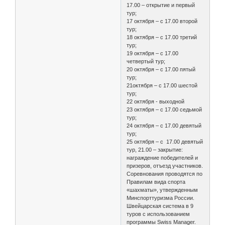
17.00 – открытие и первый
тур;
17 октября – с 17.00 второй
тур;
18 октября – с 17.00 третий
тур;
19 октября – с 17.00
четвертый тур;
20 октября – с 17.00 пятый
тур;
21октября – с 17.00 шестой
тур;
22 октября - выходной
23 октября – с 17.00 седьмой
тур;
24 октября – с 17.00 девятый
тур;
25 октября – с 17.00 девятый
тур, 21.00 – закрытие:
награждение победителей и
призеров, отъезд участников.
Соревнования проводятся по
Правилам вида спорта
«шахматы», утвержденным
Минспорттуризма России.
Швейцарская система в 9
туров с использованием
программы Swiss Manager.