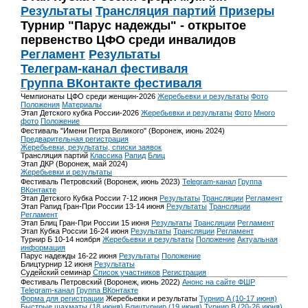
Результаты
Трансляция партий
Призеры
Турнир "Парус надежды" - открытое
первенство ЦФО среди инвалидов
Регламент
Результаты
Телеграм-канал фестиваля
Группа ВКонтакте фестиваля
Чемпионаты ЦФО среди женщин-2026
Жеребьевки и результаты
Фото
Положения
Материалы
Этап Детского кубка России-2026
Жеребьевки и результаты
Фото
Много
фото
Положение
Фестиваль "Имени Петра Великого" (Воронеж, июнь 2024)
Предварительная регистрация
Жеребьевки, результаты, списки заявок
Трансляция партий
Классика
Рапид
Блиц
Этап ДКР (Воронеж, май 2024)
Жеребьевки и результаты
Фестиваль Петровский (Воронеж, июнь 2023)
Telegram-канал
Группа
ВКонтакте
Этап Детского Кубка России 7-12 июня
Результаты
Трансляции
Регламент
Этап Рапид Гран-При России 13-14 июня
Результаты
Трансляции
Регламент
Этап Блиц Гран-При России 15 июня
Результаты
Трансляции
Регламент
Этап Кубка России 16-24 июня
Результаты
Трансляции
Регламент
Турнир Б 10-14 ноября
Жеребьевки и результаты
Положение
Актуальная
информация
Парус надежды 16-22 июня
Результаты
Положение
Блицтурнир 12 июня
Результаты
Судейский семинар
Список участников
Регистрация
Фестиваль Петровский (Воронеж, июнь 2022)
Анонс на сайте ФШР
Telegram-канал
Группа ВКонтакте
Форма для регистрации
Жеребьевки и результаты
Турнир A (10-17 июня)
Быстрые шахматы (18 июня)
Блицтурнир (19 июня)
Турнир B (20-26 июня)