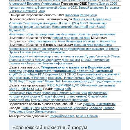
Апрельский Воронеж
Универсиада
Первенство ОШК
Турнир Эло до 2000
Финал чемпионата Воронежской области-2021
Второй дивизион
Ветераны
Быстрые шахматы
Блиц
Юниорские первенства области-2021
Классика
Рапид
Блиц
Первенство областного шахматного клуба
Высшая лига
Первая лига
V летняя Спартакиада молодёжи, II этап (ЦФО) 18-23
Первенство
Воронежа среди школьников
Воронежский областной этап Белой
Ладьи-2021
Чемпионат области среди женщин
Чемпионат области среди ветеранов
Чемпионат области по блицу
первая лига
высшая лига
Мемориал
Загоровского
быстрые шахматы
блиц
Чемпионат области по шахматам
Чемпионат области по быстрым шахматам
высшая лига
первая лига
Воронежская шахматная команда (с подтверждёнными никами) на lichess
Проект Патиум (PostOrion) ВКонтакте
Воронежский онлайн-турнир в честь начала весны
Турнир Voronezh Chess
Team на lichess к Международному дню шахмат
Онлайн-чемпионат
Европы на chess.com
Полная информация
Шахматные новости:
Telegram-канал о шахматах в Воронежской
области
Группа ВКонтакте "Воронежский областной шахматный
клуб"
Спорт-Игрок
РИА Воронеж
ЦСП СК ВО
Борисоглебский шахматный
клуб
Шахматы в Россоши
Шахматы. Новая Усмань
Клуб "Дебют" СОШ
№101
Клуб "Эндшпиль" Лицея №4
Нововоронежский ДДТ
Труд-Черноземье
Шахматные организации:
FIDE
ФШР
МШФ ЦФО
Областной шахматный
клуб
СШОР №13
ICCF
РАЗШ:
форум
сайт
Шахсекция ВКонтакте
"Воронеж шахматный" на БВФ
Воронежский
исторический форум
Cтарый форум (только чтение)
Старый сайт
областной ШФ
Старый сайт Воронежского фестиваля
Воронежская область в базе соревнований РШФ:
Турниры
Шахматисты
Соседи:
Липецк
Елец
Белгород
Алексеевка
Урюпинск
Балашов
Тамбов
Мичуринск
Курск
Железногорск
Альтернативно одаренные:
Раецкий&Беляев
Те же и Яриков
Воронежский шахматный форум