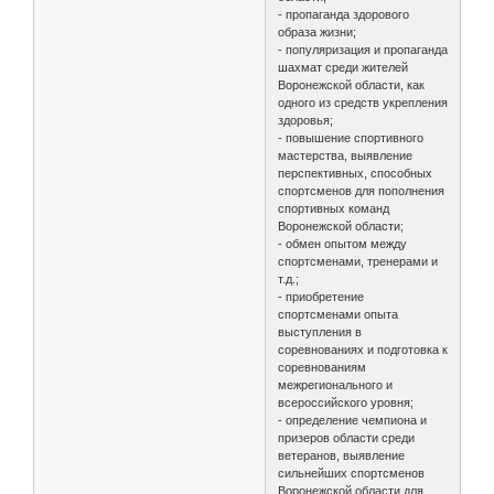
- пропаганда здорового
образа жизни;
- популяризация и пропаганда
шахмат среди жителей
Воронежской области, как
одного из средств укрепления
здоровья;
- повышение спортивного
мастерства, выявление
перспективных, способных
спортсменов для пополнения
спортивных команд
Воронежской области;
- обмен опытом между
спортсменами, тренерами и
т.д.;
- приобретение
спортсменами опыта
выступления в
соревнованиях и подготовка к
соревнованиям
межрегионального и
всероссийского уровня;
- определение чемпиона и
призеров области среди
ветеранов, выявление
сильнейших спортсменов
Воронежской области для