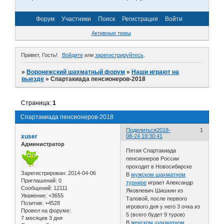
Форум
Участники
Поиск
Регистрация
Войти
Активные темы
Привет, Гость!
Войдите
или
зарегистрируйтесь
.
»
Воронежский шахматный форум
»
Наши играют на
выезде
»
Спартакиада пенсионеров-2018
Страница:
1
Спартакиада пенсионеров-2018
Поделиться
2018-
1
xuser
08-24 19:30:41
Администратор
Пятая Спартакиада
пенсионеров России
проходит в Новосибирске
Зарегистрирован
: 2014-04-06
В
мужском шахматном
Приглашений:
0
турнире
играет Александр
Сообщений:
12111
Яковлевич Шишкин из
Уважение:
+3655
Таловой, после первого
Позитив:
+4528
игрового дня у него 3 очка из
Провел на форуме:
5 (всего будет 9 туров)
7 месяцев 3 дня
В
женском шахматном