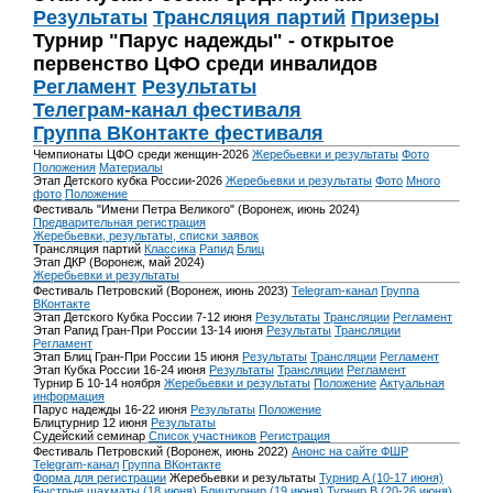
Результаты
Трансляция партий
Призеры
Турнир "Парус надежды" - открытое
первенство ЦФО среди инвалидов
Регламент
Результаты
Телеграм-канал фестиваля
Группа ВКонтакте фестиваля
Чемпионаты ЦФО среди женщин-2026
Жеребьевки и результаты
Фото
Положения
Материалы
Этап Детского кубка России-2026
Жеребьевки и результаты
Фото
Много
фото
Положение
Фестиваль "Имени Петра Великого" (Воронеж, июнь 2024)
Предварительная регистрация
Жеребьевки, результаты, списки заявок
Трансляция партий
Классика
Рапид
Блиц
Этап ДКР (Воронеж, май 2024)
Жеребьевки и результаты
Фестиваль Петровский (Воронеж, июнь 2023)
Telegram-канал
Группа
ВКонтакте
Этап Детского Кубка России 7-12 июня
Результаты
Трансляции
Регламент
Этап Рапид Гран-При России 13-14 июня
Результаты
Трансляции
Регламент
Этап Блиц Гран-При России 15 июня
Результаты
Трансляции
Регламент
Этап Кубка России 16-24 июня
Результаты
Трансляции
Регламент
Турнир Б 10-14 ноября
Жеребьевки и результаты
Положение
Актуальная
информация
Парус надежды 16-22 июня
Результаты
Положение
Блицтурнир 12 июня
Результаты
Судейский семинар
Список участников
Регистрация
Фестиваль Петровский (Воронеж, июнь 2022)
Анонс на сайте ФШР
Telegram-канал
Группа ВКонтакте
Форма для регистрации
Жеребьевки и результаты
Турнир A (10-17 июня)
Быстрые шахматы (18 июня)
Блицтурнир (19 июня)
Турнир B (20-26 июня)