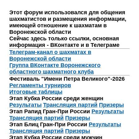
Этот форум использовался для общения
шахматистов и размещения информации,
имеющей отношение к шахматам в
Воронежской области
Сейчас здесь только ссылки, основная
информация - ВКонтакте и в Телеграме
Телеграм-канал о шахматах в
Воронежской области
Группа ВКонтакте Воронежского
областного шахматного клуба
Фестиваль "Имени Петра Великого"-2026
Регламенты турниров
Итоговые таблицы
Этап Кубка России среди женщин
Результаты
Трансляция партий
Призеры
Этап Рапид Гран-При России
Результаты
Трансляция партий
Призеры
Этап Блиц Гран-При России
Результаты
Трансляция партий
Призеры
Этап Кубка России среди мужчин