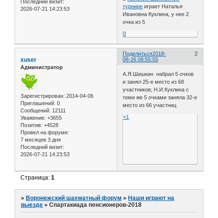
Последний визит:
турнире
играет Наталья
2026-07-21 14:23:53
Ивановна Куклина, у нее 2
очка из 5
0
Поделиться
2018-
2
xuser
08-26 08:55:55
Администратор
А.Я.Шишкин набрал 5 очков
и занял 25-е место из 68
участников; Н.И.Куклина с
Зарегистрирован
: 2014-04-06
теми же 5 очками заняла 32-е
Приглашений:
0
место из 66 участниц
Сообщений:
12111
+1
Уважение:
+3655
Позитив:
+4528
Провел на форуме:
7 месяцев 3 дня
Последний визит:
2026-07-21 14:23:53
Страница:
1
»
Воронежский шахматный форум
»
Наши играют на
выезде
»
Спартакиада пенсионеров-2018