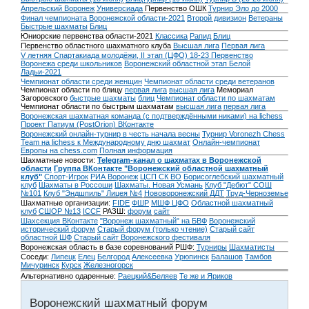
Апрельский Воронеж
Универсиада
Первенство ОШК
Турнир Эло до 2000
Финал чемпионата Воронежской области-2021
Второй дивизион
Ветераны
Быстрые шахматы
Блиц
Юниорские первенства области-2021
Классика
Рапид
Блиц
Первенство областного шахматного клуба
Высшая лига
Первая лига
V летняя Спартакиада молодёжи, II этап (ЦФО) 18-23
Первенство
Воронежа среди школьников
Воронежский областной этап Белой
Ладьи-2021
Чемпионат области среди женщин
Чемпионат области среди ветеранов
Чемпионат области по блицу
первая лига
высшая лига
Мемориал
Загоровского
быстрые шахматы
блиц
Чемпионат области по шахматам
Чемпионат области по быстрым шахматам
высшая лига
первая лига
Воронежская шахматная команда (с подтверждёнными никами) на lichess
Проект Патиум (PostOrion) ВКонтакте
Воронежский онлайн-турнир в честь начала весны
Турнир Voronezh Chess
Team на lichess к Международному дню шахмат
Онлайн-чемпионат
Европы на chess.com
Полная информация
Шахматные новости:
Telegram-канал о шахматах в Воронежской
области
Группа ВКонтакте "Воронежский областной шахматный
клуб"
Спорт-Игрок
РИА Воронеж
ЦСП СК ВО
Борисоглебский шахматный
клуб
Шахматы в Россоши
Шахматы. Новая Усмань
Клуб "Дебют" СОШ
№101
Клуб "Эндшпиль" Лицея №4
Нововоронежский ДДТ
Труд-Черноземье
Шахматные организации:
FIDE
ФШР
МШФ ЦФО
Областной шахматный
клуб
СШОР №13
ICCF
РАЗШ:
форум
сайт
Шахсекция ВКонтакте
"Воронеж шахматный" на БВФ
Воронежский
исторический форум
Cтарый форум (только чтение)
Старый сайт
областной ШФ
Старый сайт Воронежского фестиваля
Воронежская область в базе соревнований РШФ:
Турниры
Шахматисты
Соседи:
Липецк
Елец
Белгород
Алексеевка
Урюпинск
Балашов
Тамбов
Мичуринск
Курск
Железногорск
Альтернативно одаренные:
Раецкий&Беляев
Те же и Яриков
Воронежский шахматный форум