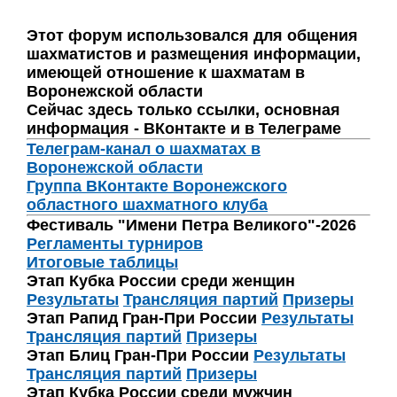
Этот форум использовался для общения
шахматистов и размещения информации,
имеющей отношение к шахматам в
Воронежской области
Сейчас здесь только ссылки, основная
информация - ВКонтакте и в Телеграме
Телеграм-канал о шахматах в
Воронежской области
Группа ВКонтакте Воронежского
областного шахматного клуба
Фестиваль "Имени Петра Великого"-2026
Регламенты турниров
Итоговые таблицы
Этап Кубка России среди женщин
Результаты
Трансляция партий
Призеры
Этап Рапид Гран-При России
Результаты
Трансляция партий
Призеры
Этап Блиц Гран-При России
Результаты
Трансляция партий
Призеры
Этап Кубка России среди мужчин