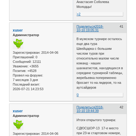
Анастасия Соболева
Молодцы!
+2
Поделиться
2018-
41
xuser
10-10 19:05:31
Администратор
В мужском турнире осталось
еще два тура
Швейцарка с большим
Зарегистрирован
: 2014-04-06
числом туров при
Приглашений:
0
относительно малом числе
Сообщений:
12111
команд - наших
Уважение:
+3655
шахматистов, находящихся в
Позитив:
+4528
середине турнирной таблицы,
Провел на форуме:
жеребьевка попеременно
7 месяцев 3 дня
бросает то на лидеров, то на
Последний визит:
аутсайдеров
2026-07-21 14:23:53
0
Поделиться
2018-
42
xuser
10-10 19:44:39
Администратор
Итоги открытого турнира:
СДЮСШОР-13 17-е место
при 23-м стартовом номере,
Зарегистрирован
: 2014-04-06