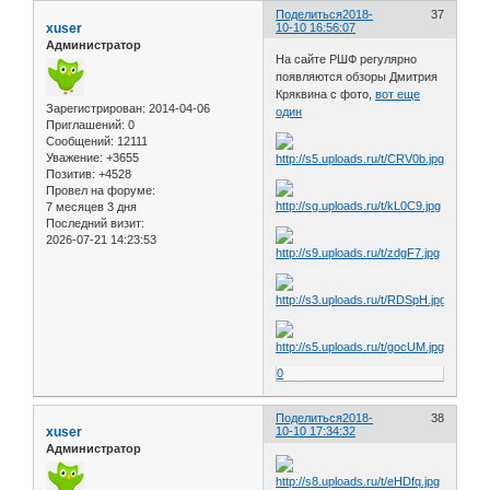
Поделиться
2018-
37
xuser
10-10 16:56:07
Администратор
На сайте РШФ регулярно
появляются обзоры Дмитрия
Кряквина с фото,
вот еще
Зарегистрирован
: 2014-04-06
один
Приглашений:
0
Сообщений:
12111
Уважение:
+3655
Позитив:
+4528
Провел на форуме:
7 месяцев 3 дня
Последний визит:
2026-07-21 14:23:53
0
Поделиться
2018-
38
xuser
10-10 17:34:32
Администратор