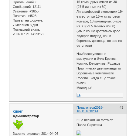
15 командных очков из 30
Приглашений:
0
Сообщений:
12111
(27.5 личных из 60)
Уважение:
+3655
Лига цифровой экономики 19-
Позитив:
+4528
е место при 15-м стартовом
Провел на форуме:
номере, 13 командных очков
7 месяцев 3 дня
из 30 (29.5 личных из 60)
Последний визит:
(Им в конце достались двое
2026-07-21 14:23:53
лидеров подряд, наши
боролись до конца, но все же
уступили)
Наиболее успешно
выступили в блиц Кретов,
Костин, Климентов, Рудаков
Практически две команды от
Воронежа в чемпионате
России - когда еще такое
было?
Молодцы!
+4
Поделиться
2018-
43
xuser
10-11 10:02:41
Администратор
Еще несколько фото от
Павла Сиротина...
Зарегистрирован
: 2014-04-06