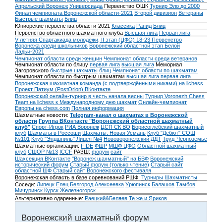
Апрельский Воронеж
Универсиада
Первенство ОШК
Турнир Эло до 2000
Финал чемпионата Воронежской области-2021
Второй дивизион
Ветераны
Быстрые шахматы
Блиц
Юниорские первенства области-2021
Классика
Рапид
Блиц
Первенство областного шахматного клуба
Высшая лига
Первая лига
V летняя Спартакиада молодёжи, II этап (ЦФО) 18-23
Первенство
Воронежа среди школьников
Воронежский областной этап Белой
Ладьи-2021
Чемпионат области среди женщин
Чемпионат области среди ветеранов
Чемпионат области по блицу
первая лига
высшая лига
Мемориал
Загоровского
быстрые шахматы
блиц
Чемпионат области по шахматам
Чемпионат области по быстрым шахматам
высшая лига
первая лига
Воронежская шахматная команда (с подтверждёнными никами) на lichess
Проект Патиум (PostOrion) ВКонтакте
Воронежский онлайн-турнир в честь начала весны
Турнир Voronezh Chess
Team на lichess к Международному дню шахмат
Онлайн-чемпионат
Европы на chess.com
Полная информация
Шахматные новости:
Telegram-канал о шахматах в Воронежской
области
Группа ВКонтакте "Воронежский областной шахматный
клуб"
Спорт-Игрок
РИА Воронеж
ЦСП СК ВО
Борисоглебский шахматный
клуб
Шахматы в Россоши
Шахматы. Новая Усмань
Клуб "Дебют" СОШ
№101
Клуб "Эндшпиль" Лицея №4
Нововоронежский ДДТ
Труд-Черноземье
Шахматные организации:
FIDE
ФШР
МШФ ЦФО
Областной шахматный
клуб
СШОР №13
ICCF
РАЗШ:
форум
сайт
Шахсекция ВКонтакте
"Воронеж шахматный" на БВФ
Воронежский
исторический форум
Cтарый форум (только чтение)
Старый сайт
областной ШФ
Старый сайт Воронежского фестиваля
Воронежская область в базе соревнований РШФ:
Турниры
Шахматисты
Соседи:
Липецк
Елец
Белгород
Алексеевка
Урюпинск
Балашов
Тамбов
Мичуринск
Курск
Железногорск
Альтернативно одаренные:
Раецкий&Беляев
Те же и Яриков
Воронежский шахматный форум