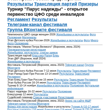
Результаты
Трансляция партий
Призеры
Турнир "Парус надежды" - открытое
первенство ЦФО среди инвалидов
Регламент
Результаты
Телеграм-канал фестиваля
Группа ВКонтакте фестиваля
Чемпионаты ЦФО среди женщин-2026
Жеребьевки и результаты
Фото
Положения
Материалы
Этап Детского кубка России-2026
Жеребьевки и результаты
Фото
Много
фото
Положение
Фестиваль "Имени Петра Великого" (Воронеж, июнь 2024)
Предварительная регистрация
Жеребьевки, результаты, списки заявок
Трансляция партий
Классика
Рапид
Блиц
Этап ДКР (Воронеж, май 2024)
Жеребьевки и результаты
Фестиваль Петровский (Воронеж, июнь 2023)
Telegram-канал
Группа
ВКонтакте
Этап Детского Кубка России 7-12 июня
Результаты
Трансляции
Регламент
Этап Рапид Гран-При России 13-14 июня
Результаты
Трансляции
Регламент
Этап Блиц Гран-При России 15 июня
Результаты
Трансляции
Регламент
Этап Кубка России 16-24 июня
Результаты
Трансляции
Регламент
Турнир Б 10-14 ноября
Жеребьевки и результаты
Положение
Актуальная
информация
Парус надежды 16-22 июня
Результаты
Положение
Блицтурнир 12 июня
Результаты
Судейский семинар
Список участников
Регистрация
Фестиваль Петровский (Воронеж, июнь 2022)
Анонс на сайте ФШР
Telegram-канал
Группа ВКонтакте
Форма для регистрации
Жеребьевки и результаты
Турнир A (10-17 июня)
Быстрые шахматы (18 июня)
Блицтурнир (19 июня)
Турнир B (20-26 июня)