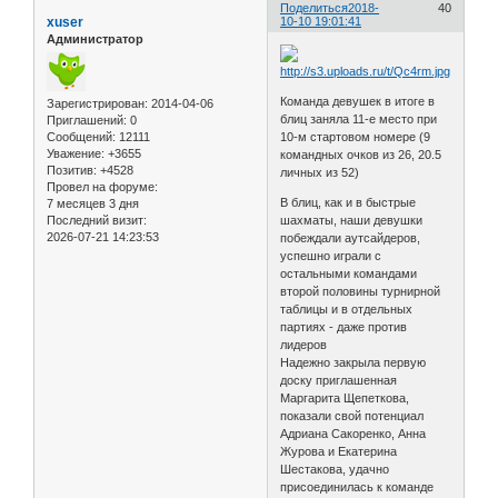
Поделиться
2018-
40
xuser
10-10 19:01:41
Администратор
Команда девушек в итоге в
Зарегистрирован
: 2014-04-06
блиц заняла 11-е место при
Приглашений:
0
Сообщений:
12111
10-м стартовом номере (9
Уважение:
+3655
командных очков из 26, 20.5
Позитив:
+4528
личных из 52)
Провел на форуме:
В блиц, как и в быстрые
7 месяцев 3 дня
Последний визит:
шахматы, наши девушки
2026-07-21 14:23:53
побеждали аутсайдеров,
успешно играли с
остальными командами
второй половины турнирной
таблицы и в отдельных
партиях - даже против
лидеров
Надежно закрыла первую
доску приглашенная
Маргарита Щепеткова,
показали свой потенциал
Адриана Сакоренко, Анна
Журова и Екатерина
Шестакова, удачно
присоединилась к команде