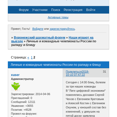
Форум
Участники
Поиск
Регистрация
Войти
Активные темы
Привет, Гость!
Войдите
или
зарегистрируйтесь
.
»
Воронежский шахматный форум
»
Наши играют на
выезде
»
Личные и командные чемпионаты России по
рапиду и блицу
Страница:
«
1
2
Личные и командные чемпионаты России по рапиду и блицу
Поделиться
2018-
31
xuser
10-10 07:47:22
Администратор
Сегодня с 14:00 блиц, болеем
за три наших команды
В "Лиге цифровой экономики"
Зарегистрирован
: 2014-04-06
поменялись досками Сергей
Приглашений:
0
Чехов с Евгением Кретовым
Сообщений:
12111
и Алексей Костин с Евгением
Уважение:
+3655
Окунем, у юношей состав без
Позитив:
+4528
изменений, у девушек на
Провел на форуме:
пятой доске заявлена