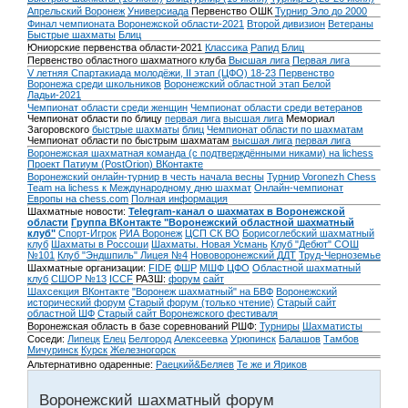
Апрельский Воронеж
Универсиада
Первенство ОШК
Турнир Эло до 2000
Финал чемпионата Воронежской области-2021
Второй дивизион
Ветераны
Быстрые шахматы
Блиц
Юниорские первенства области-2021
Классика
Рапид
Блиц
Первенство областного шахматного клуба
Высшая лига
Первая лига
V летняя Спартакиада молодёжи, II этап (ЦФО) 18-23
Первенство
Воронежа среди школьников
Воронежский областной этап Белой
Ладьи-2021
Чемпионат области среди женщин
Чемпионат области среди ветеранов
Чемпионат области по блицу
первая лига
высшая лига
Мемориал
Загоровского
быстрые шахматы
блиц
Чемпионат области по шахматам
Чемпионат области по быстрым шахматам
высшая лига
первая лига
Воронежская шахматная команда (с подтверждёнными никами) на lichess
Проект Патиум (PostOrion) ВКонтакте
Воронежский онлайн-турнир в честь начала весны
Турнир Voronezh Chess
Team на lichess к Международному дню шахмат
Онлайн-чемпионат
Европы на chess.com
Полная информация
Шахматные новости:
Telegram-канал о шахматах в Воронежской
области
Группа ВКонтакте "Воронежский областной шахматный
клуб"
Спорт-Игрок
РИА Воронеж
ЦСП СК ВО
Борисоглебский шахматный
клуб
Шахматы в Россоши
Шахматы. Новая Усмань
Клуб "Дебют" СОШ
№101
Клуб "Эндшпиль" Лицея №4
Нововоронежский ДДТ
Труд-Черноземье
Шахматные организации:
FIDE
ФШР
МШФ ЦФО
Областной шахматный
клуб
СШОР №13
ICCF
РАЗШ:
форум
сайт
Шахсекция ВКонтакте
"Воронеж шахматный" на БВФ
Воронежский
исторический форум
Cтарый форум (только чтение)
Старый сайт
областной ШФ
Старый сайт Воронежского фестиваля
Воронежская область в базе соревнований РШФ:
Турниры
Шахматисты
Соседи:
Липецк
Елец
Белгород
Алексеевка
Урюпинск
Балашов
Тамбов
Мичуринск
Курск
Железногорск
Альтернативно одаренные:
Раецкий&Беляев
Те же и Яриков
Воронежский шахматный форум