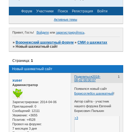
Форум
Участники
Поиск
Регистрация
Войти
Активные темы
Привет, Гость!
Войдите
или
зарегистрируйтесь
.
»
Воронежский шахматный форум
»
СМИ о шахматах
»
Новый шахматный сайт
Страница:
1
Новый шахматный сайт
Поделиться
2018-
1
xuser
08-02 00:00:07
Администратор
Появился новый сайт
Борисоглебск шахматный
!
Автор сайта - участник
Зарегистрирован
: 2014-04-06
нашего форума Евгений
Приглашений:
0
Сообщений:
12111
Борисович Пилькин
Уважение:
+3655
+3
Позитив:
+4528
Провел на форуме:
7 месяцев 3 дня