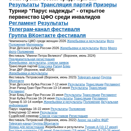
Результаты
Трансляция партий
Призеры
Турнир "Парус надежды" - открытое
первенство ЦФО среди инвалидов
Регламент
Результаты
Телеграм-канал фестиваля
Группа ВКонтакте фестиваля
Чемпионаты ЦФО среди женщин-2026
Жеребьевки и результаты
Фото
Положения
Материалы
Этап Детского кубка России-2026
Жеребьевки и результаты
Фото
Много
фото
Положение
Фестиваль "Имени Петра Великого" (Воронеж, июнь 2024)
Предварительная регистрация
Жеребьевки, результаты, списки заявок
Трансляция партий
Классика
Рапид
Блиц
Этап ДКР (Воронеж, май 2024)
Жеребьевки и результаты
Фестиваль Петровский (Воронеж, июнь 2023)
Telegram-канал
Группа
ВКонтакте
Этап Детского Кубка России 7-12 июня
Результаты
Трансляции
Регламент
Этап Рапид Гран-При России 13-14 июня
Результаты
Трансляции
Регламент
Этап Блиц Гран-При России 15 июня
Результаты
Трансляции
Регламент
Этап Кубка России 16-24 июня
Результаты
Трансляции
Регламент
Турнир Б 10-14 ноября
Жеребьевки и результаты
Положение
Актуальная
информация
Парус надежды 16-22 июня
Результаты
Положение
Блицтурнир 12 июня
Результаты
Судейский семинар
Список участников
Регистрация
Фестиваль Петровский (Воронеж, июнь 2022)
Анонс на сайте ФШР
Telegram-канал
Группа ВКонтакте
Форма для регистрации
Жеребьевки и результаты
Турнир A (10-17 июня)
Быстрые шахматы (18 июня)
Блицтурнир (19 июня)
Турнир B (20-26 июня)