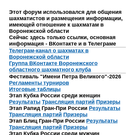
Этот форум использовался для общения
шахматистов и размещения информации,
имеющей отношение к шахматам в
Воронежской области
Сейчас здесь только ссылки, основная
информация - ВКонтакте и в Телеграме
Телеграм-канал о шахматах в
Воронежской области
Группа ВКонтакте Воронежского
областного шахматного клуба
Фестиваль "Имени Петра Великого"-2026
Регламенты турниров
Итоговые таблицы
Этап Кубка России среди женщин
Результаты
Трансляция партий
Призеры
Этап Рапид Гран-При России
Результаты
Трансляция партий
Призеры
Этап Блиц Гран-При России
Результаты
Трансляция партий
Призеры
Этап Кубка России среди мужчин