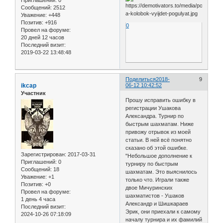
Приглашений:
0
Сообщений:
2512
Уважение:
+448
Позитив:
+916
0
Провел на форуме:
20 дней 12 часов
Последний визит:
2019-03-22 13:48:48
Поделиться
2018-
9
ikcap
06-12 10:42:52
Участник
Прошу исправить ошибку в
регистрации Ушакова
Александра. Турнир по
быстрым шахматам. Ниже
привожу отрывок из моей
статьи. В ней всё понятно
сказано об этой ошибке.
Зарегистрирован
: 2017-03-31
"Небольшое дополнение к
Приглашений:
0
турниру по быстрым
Сообщений:
18
шахматам. Это выяснилось
Уважение:
+1
только что. Играли также
Позитив:
+0
двое Мичуринских
Провел на форуме:
шахматистов - Ушаков
1 день 4 часа
Александр и Шишкараев
Последний визит:
Эрик, они приехали к самому
2024-10-26 07:18:09
началу турнира и их фамилий