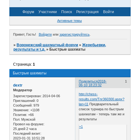
Форум
Участники
Поиск
Регистрация
Войти
Активные темы
Привет, Гость!
Войдите
или
зарегистрируйтесь
.
»
Воронежский шахматный форум
»
Жеребьевки,
результаты и т.д.
»
Быстрые шахматы
Страница:
1
Быстрые шахматы
Поделиться
2018-
1
dextr
06-10 18:23:32
Модератор
http://chess-
Зарегистрирован
: 2014-04-06
results.com/Tnr360300.aspx?
Приглашений:
0
lan=11
Предварительный
Сообщений:
979
список турнира по быстрым
Уважение:
+1108
шахматам - теперь там же и
Позитив:
+66
результаты
Пол:
Мужской
Провел на форуме:
+1
25 дней 2 часа
Последний визит:
2023-01-31 10:51:28