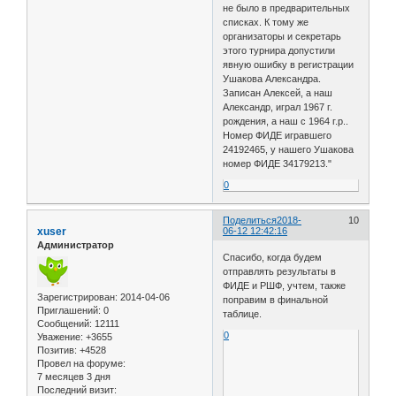
не было в предварительных
списках. К тому же
организаторы и секретарь
этого турнира допустили
явную ошибку в регистрации
Ушакова Александра.
Записан Алексей, а наш
Александр, играл 1967 г.
рождения, а наш с 1964 г.р..
Номер ФИДЕ игравшего
24192465, у нашего Ушакова
номер ФИДЕ 34179213."
0
Поделиться
2018-
10
xuser
06-12 12:42:16
Администратор
Спасибо, когда будем
отправлять результаты в
ФИДЕ и РШФ, учтем, также
Зарегистрирован
: 2014-04-06
поправим в финальной
Приглашений:
0
таблице.
Сообщений:
12111
0
Уважение:
+3655
Позитив:
+4528
Провел на форуме:
7 месяцев 3 дня
Последний визит: