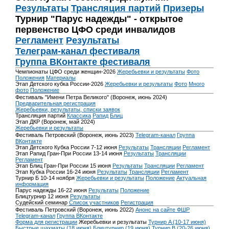
Результаты
Трансляция партий
Призеры
Турнир "Парус надежды" - открытое
первенство ЦФО среди инвалидов
Регламент
Результаты
Телеграм-канал фестиваля
Группа ВКонтакте фестиваля
Чемпионаты ЦФО среди женщин-2026
Жеребьевки и результаты
Фото
Положения
Материалы
Этап Детского кубка России-2026
Жеребьевки и результаты
Фото
Много
фото
Положение
Фестиваль "Имени Петра Великого" (Воронеж, июнь 2024)
Предварительная регистрация
Жеребьевки, результаты, списки заявок
Трансляция партий
Классика
Рапид
Блиц
Этап ДКР (Воронеж, май 2024)
Жеребьевки и результаты
Фестиваль Петровский (Воронеж, июнь 2023)
Telegram-канал
Группа
ВКонтакте
Этап Детского Кубка России 7-12 июня
Результаты
Трансляции
Регламент
Этап Рапид Гран-При России 13-14 июня
Результаты
Трансляции
Регламент
Этап Блиц Гран-При России 15 июня
Результаты
Трансляции
Регламент
Этап Кубка России 16-24 июня
Результаты
Трансляции
Регламент
Турнир Б 10-14 ноября
Жеребьевки и результаты
Положение
Актуальная
информация
Парус надежды 16-22 июня
Результаты
Положение
Блицтурнир 12 июня
Результаты
Судейский семинар
Список участников
Регистрация
Фестиваль Петровский (Воронеж, июнь 2022)
Анонс на сайте ФШР
Telegram-канал
Группа ВКонтакте
Форма для регистрации
Жеребьевки и результаты
Турнир A (10-17 июня)
Быстрые шахматы (18 июня)
Блицтурнир (19 июня)
Турнир B (20-26 июня)