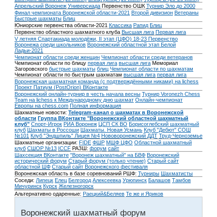
Апрельский Воронеж
Универсиада
Первенство ОШК
Турнир Эло до 2000
Финал чемпионата Воронежской области-2021
Второй дивизион
Ветераны
Быстрые шахматы
Блиц
Юниорские первенства области-2021
Классика
Рапид
Блиц
Первенство областного шахматного клуба
Высшая лига
Первая лига
V летняя Спартакиада молодёжи, II этап (ЦФО) 18-23
Первенство
Воронежа среди школьников
Воронежский областной этап Белой
Ладьи-2021
Чемпионат области среди женщин
Чемпионат области среди ветеранов
Чемпионат области по блицу
первая лига
высшая лига
Мемориал
Загоровского
быстрые шахматы
блиц
Чемпионат области по шахматам
Чемпионат области по быстрым шахматам
высшая лига
первая лига
Воронежская шахматная команда (с подтверждёнными никами) на lichess
Проект Патиум (PostOrion) ВКонтакте
Воронежский онлайн-турнир в честь начала весны
Турнир Voronezh Chess
Team на lichess к Международному дню шахмат
Онлайн-чемпионат
Европы на chess.com
Полная информация
Шахматные новости:
Telegram-канал о шахматах в Воронежской
области
Группа ВКонтакте "Воронежский областной шахматный
клуб"
Спорт-Игрок
РИА Воронеж
ЦСП СК ВО
Борисоглебский шахматный
клуб
Шахматы в Россоши
Шахматы. Новая Усмань
Клуб "Дебют" СОШ
№101
Клуб "Эндшпиль" Лицея №4
Нововоронежский ДДТ
Труд-Черноземье
Шахматные организации:
FIDE
ФШР
МШФ ЦФО
Областной шахматный
клуб
СШОР №13
ICCF
РАЗШ:
форум
сайт
Шахсекция ВКонтакте
"Воронеж шахматный" на БВФ
Воронежский
исторический форум
Cтарый форум (только чтение)
Старый сайт
областной ШФ
Старый сайт Воронежского фестиваля
Воронежская область в базе соревнований РШФ:
Турниры
Шахматисты
Соседи:
Липецк
Елец
Белгород
Алексеевка
Урюпинск
Балашов
Тамбов
Мичуринск
Курск
Железногорск
Альтернативно одаренные:
Раецкий&Беляев
Те же и Яриков
Воронежский шахматный форум