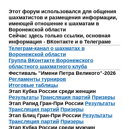
Этот форум использовался для общения
шахматистов и размещения информации,
имеющей отношение к шахматам в
Воронежской области
Сейчас здесь только ссылки, основная
информация - ВКонтакте и в Телеграме
Телеграм-канал о шахматах в
Воронежской области
Группа ВКонтакте Воронежского
областного шахматного клуба
Фестиваль "Имени Петра Великого"-2026
Регламенты турниров
Итоговые таблицы
Этап Кубка России среди женщин
Результаты
Трансляция партий
Призеры
Этап Рапид Гран-При России
Результаты
Трансляция партий
Призеры
Этап Блиц Гран-При России
Результаты
Трансляция партий
Призеры
Этап Кубка России среди мужчин