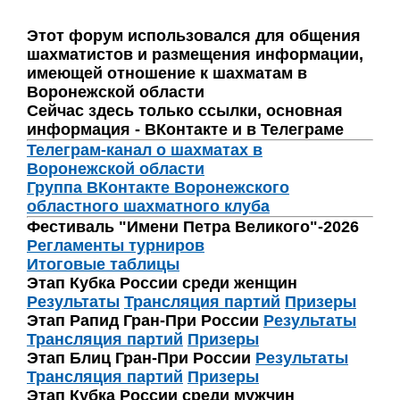
Этот форум использовался для общения
шахматистов и размещения информации,
имеющей отношение к шахматам в
Воронежской области
Сейчас здесь только ссылки, основная
информация - ВКонтакте и в Телеграме
Телеграм-канал о шахматах в
Воронежской области
Группа ВКонтакте Воронежского
областного шахматного клуба
Фестиваль "Имени Петра Великого"-2026
Регламенты турниров
Итоговые таблицы
Этап Кубка России среди женщин
Результаты
Трансляция партий
Призеры
Этап Рапид Гран-При России
Результаты
Трансляция партий
Призеры
Этап Блиц Гран-При России
Результаты
Трансляция партий
Призеры
Этап Кубка России среди мужчин