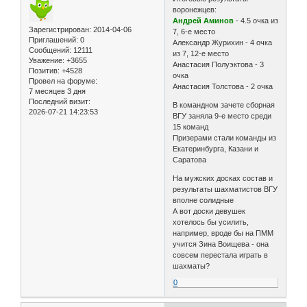
воронежцев:
Андрей Аминов
- 4.5 очка из
Зарегистрирован
: 2014-04-06
7, 6-е место
Приглашений:
0
Александр Журихин - 4 очка
Сообщений:
12111
из 7, 12-е место
Уважение:
+3655
Анастасия Полуэктова - 3
Позитив:
+4528
очка
Провел на форуме:
Анастасия Толстова - 2 очка
7 месяцев 3 дня
Последний визит:
В командном зачете сборная
2026-07-21 14:23:53
ВГУ заняла 9-е место среди
15 команд
Призерами стали команды из
Екатеринбурга, Казани и
Саратова
На мужских досках состав и
результаты шахматистов ВГУ
вполне солидные
А вот доски девушек
хотелось бы усилить,
например, вроде бы на ПММ
учится Зина Воищева - она
совсем перестала играть в
шахматы?
0