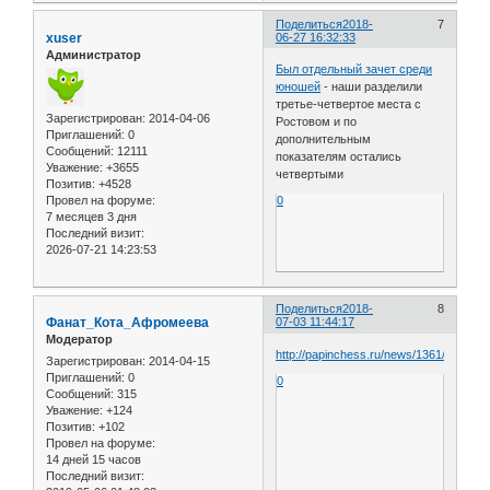
Поделиться
2018-
7
xuser
06-27 16:32:33
Администратор
Был отдельный зачет среди
юношей
- наши разделили
третье-четвертое места с
Зарегистрирован
: 2014-04-06
Ростовом и по
Приглашений:
0
дополнительным
Сообщений:
12111
показателям остались
Уважение:
+3655
четвертыми
Позитив:
+4528
Провел на форуме:
0
7 месяцев 3 дня
Последний визит:
2026-07-21 14:23:53
Поделиться
2018-
8
Фанат_Кота_Афромеева
07-03 11:44:17
Модератор
http://papinchess.ru/news/1361/
Зарегистрирован
: 2014-04-15
Приглашений:
0
0
Сообщений:
315
Уважение:
+124
Позитив:
+102
Провел на форуме:
14 дней 15 часов
Последний визит: