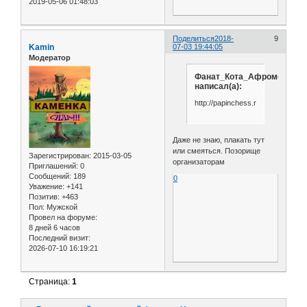
2019-05-06 01:48:03
Поделиться
2018-
9
Kamin
07-03 19:44:05
Модератор
Фанат_Кота_Афромеева
написал(а):
http://papinchess.ru/news/1361/
Даже не знаю, плакать тут
или смеяться. Позорище
Зарегистрирован
: 2015-03-05
организаторам
Приглашений:
0
Сообщений:
189
0
Уважение:
+141
Позитив:
+463
Пол:
Мужской
Провел на форуме:
8 дней 6 часов
Последний визит:
2026-07-10 16:19:21
Страница:
1