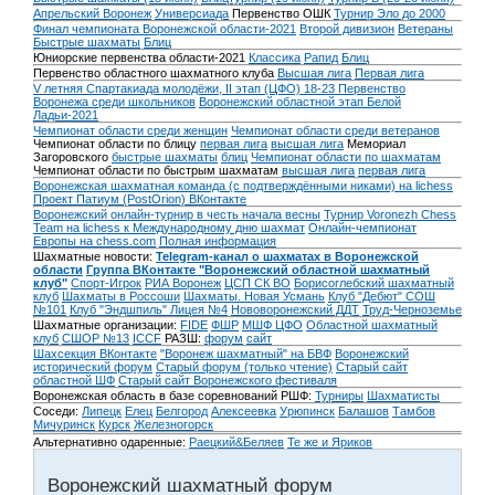
Апрельский Воронеж
Универсиада
Первенство ОШК
Турнир Эло до 2000
Финал чемпионата Воронежской области-2021
Второй дивизион
Ветераны
Быстрые шахматы
Блиц
Юниорские первенства области-2021
Классика
Рапид
Блиц
Первенство областного шахматного клуба
Высшая лига
Первая лига
V летняя Спартакиада молодёжи, II этап (ЦФО) 18-23
Первенство
Воронежа среди школьников
Воронежский областной этап Белой
Ладьи-2021
Чемпионат области среди женщин
Чемпионат области среди ветеранов
Чемпионат области по блицу
первая лига
высшая лига
Мемориал
Загоровского
быстрые шахматы
блиц
Чемпионат области по шахматам
Чемпионат области по быстрым шахматам
высшая лига
первая лига
Воронежская шахматная команда (с подтверждёнными никами) на lichess
Проект Патиум (PostOrion) ВКонтакте
Воронежский онлайн-турнир в честь начала весны
Турнир Voronezh Chess
Team на lichess к Международному дню шахмат
Онлайн-чемпионат
Европы на chess.com
Полная информация
Шахматные новости:
Telegram-канал о шахматах в Воронежской
области
Группа ВКонтакте "Воронежский областной шахматный
клуб"
Спорт-Игрок
РИА Воронеж
ЦСП СК ВО
Борисоглебский шахматный
клуб
Шахматы в Россоши
Шахматы. Новая Усмань
Клуб "Дебют" СОШ
№101
Клуб "Эндшпиль" Лицея №4
Нововоронежский ДДТ
Труд-Черноземье
Шахматные организации:
FIDE
ФШР
МШФ ЦФО
Областной шахматный
клуб
СШОР №13
ICCF
РАЗШ:
форум
сайт
Шахсекция ВКонтакте
"Воронеж шахматный" на БВФ
Воронежский
исторический форум
Cтарый форум (только чтение)
Старый сайт
областной ШФ
Старый сайт Воронежского фестиваля
Воронежская область в базе соревнований РШФ:
Турниры
Шахматисты
Соседи:
Липецк
Елец
Белгород
Алексеевка
Урюпинск
Балашов
Тамбов
Мичуринск
Курск
Железногорск
Альтернативно одаренные:
Раецкий&Беляев
Те же и Яриков
Воронежский шахматный форум