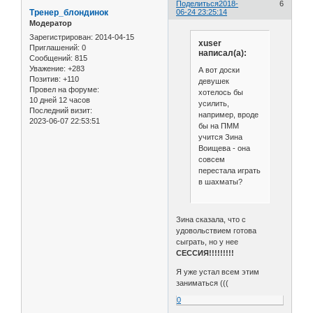
Поделиться
2018-
6
Тренер_блондинок
06-24 23:25:14
Модератор
Зарегистрирован
: 2014-04-15
xuser
Приглашений:
0
написал(а):
Сообщений:
815
Уважение:
+283
А вот доски
Позитив:
+110
девушек
Провел на форуме:
хотелось бы
10 дней 12 часов
усилить,
Последний визит:
например, вроде
2023-06-07 22:53:51
бы на ПММ
учится Зина
Воищева - она
совсем
перестала играть
в шахматы?
Зина сказала, что с
удовольствием готова
сыграть, но у нее
СЕССИЯ!!!!!!!!!
Я уже устал всем этим
заниматься (((
0