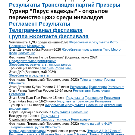
Результаты
Трансляция партий
Призеры
Турнир "Парус надежды" - открытое
первенство ЦФО среди инвалидов
Регламент
Результаты
Телеграм-канал фестиваля
Группа ВКонтакте фестиваля
Чемпионаты ЦФО среди женщин-2026
Жеребьевки и результаты
Фото
Положения
Материалы
Этап Детского кубка России-2026
Жеребьевки и результаты
Фото
Много
фото
Положение
Фестиваль "Имени Петра Великого" (Воронеж, июнь 2024)
Предварительная регистрация
Жеребьевки, результаты, списки заявок
Трансляция партий
Классика
Рапид
Блиц
Этап ДКР (Воронеж, май 2024)
Жеребьевки и результаты
Фестиваль Петровский (Воронеж, июнь 2023)
Telegram-канал
Группа
ВКонтакте
Этап Детского Кубка России 7-12 июня
Результаты
Трансляции
Регламент
Этап Рапид Гран-При России 13-14 июня
Результаты
Трансляции
Регламент
Этап Блиц Гран-При России 15 июня
Результаты
Трансляции
Регламент
Этап Кубка России 16-24 июня
Результаты
Трансляции
Регламент
Турнир Б 10-14 ноября
Жеребьевки и результаты
Положение
Актуальная
информация
Парус надежды 16-22 июня
Результаты
Положение
Блицтурнир 12 июня
Результаты
Судейский семинар
Список участников
Регистрация
Фестиваль Петровский (Воронеж, июнь 2022)
Анонс на сайте ФШР
Telegram-канал
Группа ВКонтакте
Форма для регистрации
Жеребьевки и результаты
Турнир A (10-17 июня)
Быстрые шахматы (18 июня)
Блицтурнир (19 июня)
Турнир B (20-26 июня)