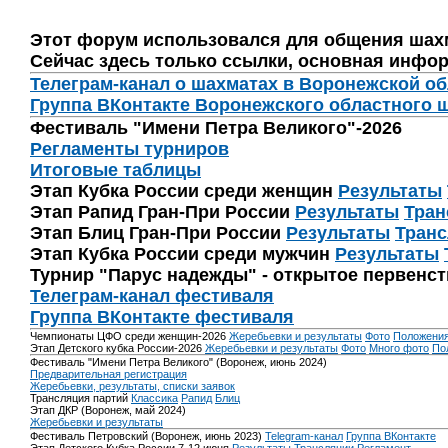
Этот форум использовался для общения шах
Сейчас здесь только ссылки, основная инфор
Телеграм-канал о шахматах в Воронежской о
Группа ВКонтакте Воронежского областного 
Фестиваль "Имени Петра Великого"-2026
Регламенты турниров
Итоговые таблицы
Этап Кубка России среди женщин
Результаты
Этап Рапид Гран-При России
Результаты
Тран
Этап Блиц Гран-При России
Результаты
Транс
Этап Кубка России среди мужчин
Результаты
Турнир "Парус надежды" - открытое первенс
Телеграм-канал фестиваля
Группа ВКонтакте фестиваля
Чемпионаты ЦФО среди женщин-2026
Жеребьевки и результаты
Фото
Положени
Этап Детского кубка России-2026
Жеребьевки и результаты
Фото
Много фото
По
Фестиваль "Имени Петра Великого" (Воронеж, июнь 2024)
Предварительная регистрация
Жеребьевки, результаты, списки заявок
Трансляция партий
Классика
Рапид
Блиц
Этап ДКР (Воронеж, май 2024)
Жеребьевки и результаты
Фестиваль Петровский (Воронеж, июнь 2023)
Telegram-канал
Группа ВКонтакте