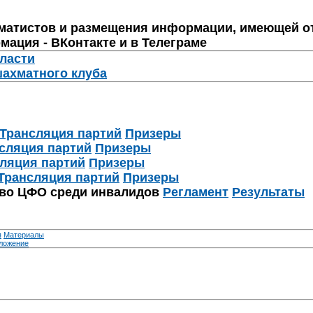
матистов и размещения информации, имеющей о
мация - ВКонтакте и в Телеграме
бласти
шахматного клуба
Трансляция партий
Призеры
сляция партий
Призеры
ляция партий
Призеры
Трансляция партий
Призеры
тво ЦФО среди инвалидов
Регламент
Результаты
я
Материалы
ложение