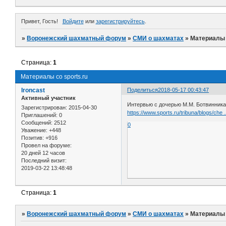
Привет, Гость!
Войдите
или
зарегистрируйтесь
.
»
Воронежский шахматный форум
»
СМИ о шахматах
»
Материалы с
Страница:
1
Материалы со sports.ru
Ironcast
Поделиться
2018-05-17 00:43:47
Активный участник
Интервью с дочерью М.М. Ботвинника:
Зарегистрирован
: 2015-04-30
https://www.sports.ru/tribuna/blogs/che
Приглашений:
0
Сообщений:
2512
0
Уважение:
+448
Позитив:
+916
Провел на форуме:
20 дней 12 часов
Последний визит:
2019-03-22 13:48:48
Страница:
1
»
Воронежский шахматный форум
»
СМИ о шахматах
»
Материалы с