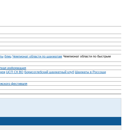
ты
блиц
Чемпионат области по шахматам
Чемпионат области по быстрым
лная информация
неж
ЦСП СК ВО
Борисоглебский шахматный клуб
Шахматы в Россоши
ежского фестиваля