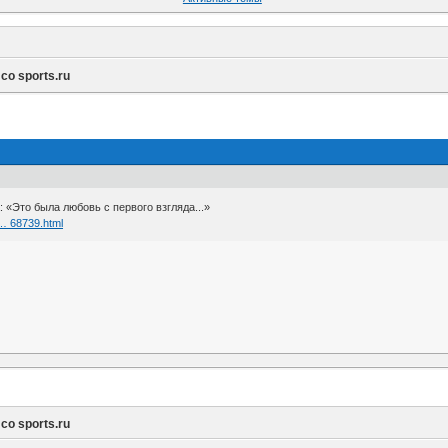
о sports.ru
 «Это была любовь с первого взгляда...»
 … 68739.html
о sports.ru