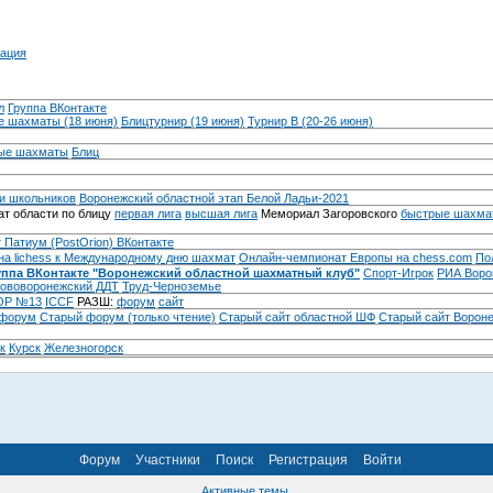
ация
л
Группа ВКонтакте
 шахматы (18 июня)
Блицтурнир (19 июня)
Турнир B (20-26 июня)
ые шахматы
Блиц
и школьников
Воронежский областной этап Белой Ладьи-2021
т области по блицу
первая лига
высшая лига
Мемориал Загоровского
быстрые шахма
 Патиум (PostOrion) ВКонтакте
на lichess к Международному дню шахмат
Онлайн-чемпионат Европы на chess.com
По
уппа ВКонтакте "Воронежский областной шахматный клуб"
Спорт-Игрок
РИА Воро
ововоронежский ДДТ
Труд-Черноземье
Р №13
ICCF
РАЗШ:
форум
сайт
 форум
Cтарый форум (только чтение)
Старый сайт областной ШФ
Старый сайт Ворон
к
Курск
Железногорск
Форум
Участники
Поиск
Регистрация
Войти
Активные темы